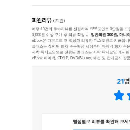
인용문에서 볼 수 있듯 시인은 이번 시집에서 시
회원리뷰
감각은 여전히 날카로워서 사물의 핵심을 간파해낸다
(21건)
있었다. 더러운 거리와 가난한 사람들, 병듦과 
매주 10건의 우수리뷰를 선정하여 YES포인트 3만원을 드
3,000원 이상 구매 후 리뷰 작성 시
일반회원 300원, 마니아
담백한 언어로 자신만이 할 수 있는 ‘허연의 이야기’
eBook은 다운로드 후 작성한 리뷰만 YES포인트 지급됩니
클래스는 첫번째 회차 주문확정 시점부터 마지막 회차 주문
자발적으로 도피에 실패한 니힐리스트
사락 독서모임으로 진행된 클래스는 사락 독서모임 게시판
eBook 페이백, CD/LP, DVD/Blu-ray, 패션 및 판매금
천성이 허무주의자인 허연은 초기 시에서 세상에 
한번 찌르는 심정’으로 썼던 시절, 그의 시는 
21
명
죽음으로서의 자유를 꿈꿨던 젊은 그의 시 「무반
지점에서 그의 변모된 태도를 알아볼 수 있다.
에릭 사티는 사람이었다 에릭 사티는 돈을 벌고 싶
자유는 죽음처럼 죽음은 자유처럼 에릭 사티는 사
- 「無伴奏」 부분(『불온한 검은 피』, 세계사, 199
별점별로 리뷰를 확인해 보세