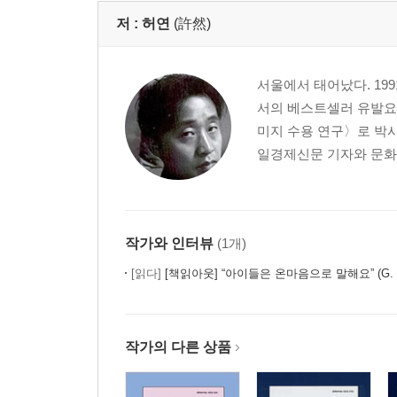
3부
저 :
허연
(許然)
이별은 선한 의식이다/생은 가엾다/흡혈 소년/눈물이
서울에서 태어났다. 1
관하여/21세기/침대의 시/상하이 올드 데이즈/시립 
서의 베스트셀러 유발요
미지 수용 연구〉로 박
일경제신문 기자와 문화부
발문 이곳에선 모든 미래가 푸른빛으로 행진하길·
작가와 인터뷰
(1개)
[읽다]
[책읽아웃] “아이들은 온마음으로 말해요” (G.
작가의 다른 상품