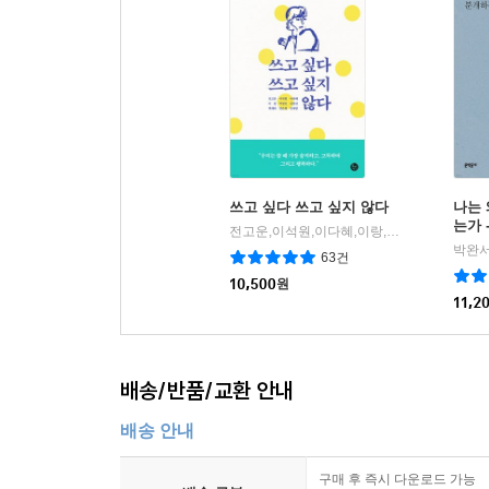
쓰고 싶다 쓰고 싶지 않다
나는 
는가 
전고운,이석원,이다혜,이랑,박정민,김종관,백세희,한은형,임대형 공저
박완서
63건
10,500
원
11,2
배송/반품/교환 안내
배송 안내
구매 후 즉시 다운로드 가능