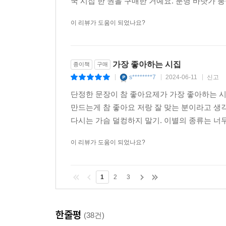
국 시집 한 권을 구매한 거예요. 분명 바닷가 풍습
불타는 자동차에서는 내리기.
- 「당신은 언제 노래가 되지」 부분
이 리뷰가 도움이 되었나요?
세속 도시의 냉소주의자 허연이지만 불타본 자만이 
알고 있기에 이번 시집에서도 사랑을 정면으로 
가장 좋아하는 시집
종이책
구매
받아들이지만, 그래서 불타는 자동차에서는 내려야
s********7
2024-06-11
신고
|
|
|
사랑을 겪어낸 자만이 할 수 있는 그의 이야기는,
단정한 문장이 참 좋아요제가 가장 좋아하는 
솔직한 이야기로 우리를 만나는 허연이 그의 깊은
만드는게 참 좋아요 저랑 잘 맞는 분이라고 생
이제 여기에 왔다.
다시는 가슴 덜컹하지 말기. 이별의 종류는 너무
[시인의 말]
이 리뷰가 도움이 되었나요?
시인의 말
1
2
3
소식은 없었다
밤에 생긴 상처는 오래 사라지지 않는다
도망치지 못했다
한줄평
(38건)