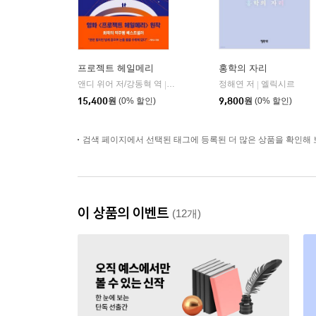
프로젝트 헤일메리
홍학의 자리
앤디 위어 저/강동혁 역
알에이치코리아(RHK)
정해연 저
엘릭시르
|
|
15,400
원
(0% 할인)
9,800
원
(0% 할인)
검색 페이지에서 선택된 태그에 등록된 더 많은 상품을 확인해 
이 상품의 이벤트
(12개)