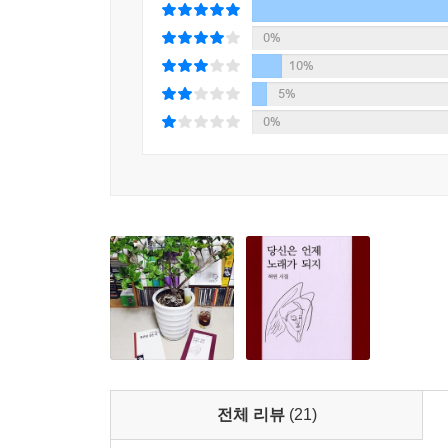
행복하냐고 물을 때마다
0%
바닥에 침을 뱉는
10%
5%
골 깊은 얼굴들
0%
재개봉관에서 나와
수줍은 밥집에 모여
백반을 먹고
밤이 오면
금이 간 보안등 아래
어깨 없는 아이들이
그림자놀이를 한다
[……]
전체 리뷰
(21)
자정이 되면