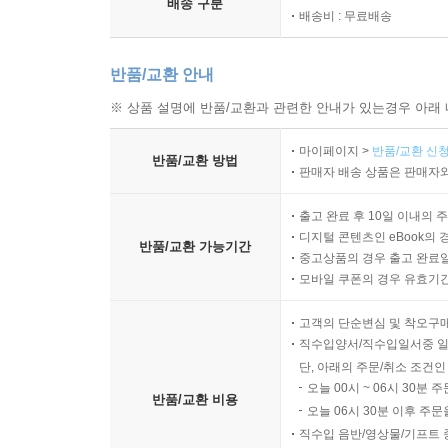
배송 구분
배송비 : 무료배송
반품/교환 안내
※ 상품 설명에 반품/교환과 관련한 안내가 있는경우 아래 
마이페이지 >
반품/교환 신청
반품/교환 방법
판매자 배송 상품은 판매자와
출고 완료 후 10일 이내의 
디지털 콘텐츠인 eBook의 
반품/교환 가능기간
중고상품의 경우 출고 완료일
모바일 쿠폰의 경우 유효기간(
고객의 단순변심 및 착오구
직수입양서/직수입일서중 일
단, 아래의 주문/취소 조건인
오늘 00시 ~ 06시 30분 
반품/교환 비용
오늘 06시 30분 이후 주문
직수입 음반/영상물/기프트 