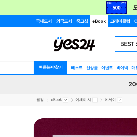
국내도서
외국도서
중고샵
eBook
크레마클럽
C
빠른분야찾기
베스트
신상품
이벤트
바이백
매
20
웰컴
eBook
에세이 시
에세이