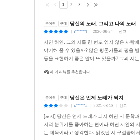
다행스럽게
1
2
3
그날의 신神이 태어나고
당신의 노래, 그리고 나의 노래
종이책
구매
종주먹을 쥔 아이들은
i*******l
2020-06-24
신고
|
|
|
한 손에 빵을 들고 코피를 닦는다
시인 허연, 그의 시를 한 번도 읽지 않은 사
야기해 줄 수 있을까? 많은 평론가들의 평을 빌
이곳에서 희망은
등을 표현하기 좋은 말이 또 있을까? 그의 시
목발을 짚고 집으로 돌아온다
- 「무반주」 부분
4명
이 이 리뷰를 추천합니다.
이제 허연의 세계는 모래바람으로 사라지지 않는다
이렇게 그의 시가 점차 단단해지고 빛을 더하게 된
당신은 언제 노래가 되지
종이책
구매
고전을 넓고 깊게 탐독하여 이와 관련한 다수의 
c******a
2021-08-18
신고
|
|
|
않았고 타인의 텍스트를 모사하지도 않았던, 단지
빠져들어 독자적인 스타일을 구가했던 허연. 시를 
[도서] 당신은 언제 노래가 되지 허연 저 문학과
부단히 가고 있다.
시적 분위기를 좋아하는 편이라 허연 시인의 시집
는 제목이라고 생각한다. 읽었던 시 구절중에서 