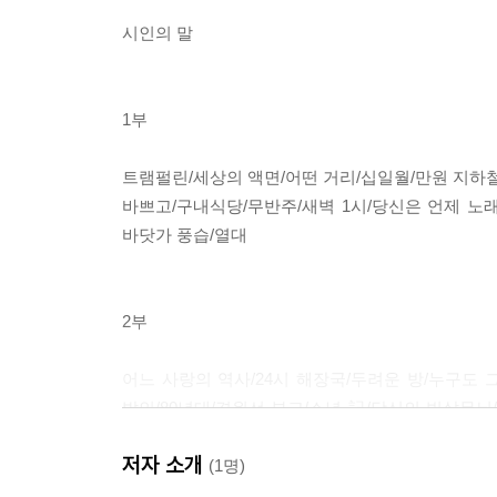
시인의 말
1부
트램펄린/세상의 액면/어떤 거리/십일월/만원 지하철
바쁘고/구내식당/무반주/새벽 1시/당신은 언제 노래
바닷가 풍습/열대
2부
어느 사랑의 역사/24시 해장국/두려운 방/누구도
발인/80년대/경원선 부고/소년 記/당신의 빗살무늬
산 31번지
저자 소개
(1명)