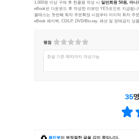
1,000원 이상 구매 후 한줄평 작성 시
일반회원 50원, 마니
2020년 6월
eBook은 다운로드 후 작성한 리뷰만 YES포인트 지급됩니
허연
클래스는 첫번째 회차 주문확정 시점부터 마지막 회차 주문
eBook 페이백, CD/LP, DVD/Blu-ray, 패션 및 판매금
[뒤표지 글]
평점
비가 자주 내렸다.
한글 기준 50자까지 작성가능
창밖 사철나무에는 직박구리가 아침마다 와서 울다
소리가 들렸고, 나는 신생아처럼 누워 아주 긴 음악
제외된 자들의 눈부심을 알았다
절창은 제외된 자들의 몫이라 생각했다
35
명
클린봇
이 부적절한 글을 감지 중입니다.