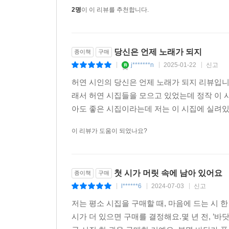
냉소하고 식었다 해도, 끝내 노래로 기억될 ‘어느 사
2명
이 이 리뷰를 추천합니다.
돌진하는 건 재미없는 게임이야. 잘 생각해. 너는 중
당신은 언제 노래가 되지
종이책
구매
중독되면
j*******n
2025-01-22
신고
누가 더 오래 살까? 이런 거 걱정해야 하잖아.
|
|
|
허연 시인의 당신은 언제 노래가 되지 리뷰입니다
[……]
래서 허연 시집들을 모으고 있었는데 정작 이 시
아도 좋은 시집이라는데 저는 이 시집에 실려있는
그러니까 다시는 가슴 덜컹하지 말기.
이 리뷰가 도움이 되었나요?
이별의 종류는 너무나 많으니까. 또 생길 거니까.
너무 많은 길을 가리키고 서 있는 표지판과
너무 많은 방향으로 날아오르는 새들과
첫 시가 머릿 속에 남아 있어요
종이책
구매
너무 많은 바다로 가는 배들과
l******6
2024-07-03
신고
|
|
|
너무 많은 돌멩이들
저는 평소 시집을 구매할 때, 마음에 드는 시 
시가 더 있으면 구매를 결정해요.몇 년 전, ’바
사랑해. 그렇지만