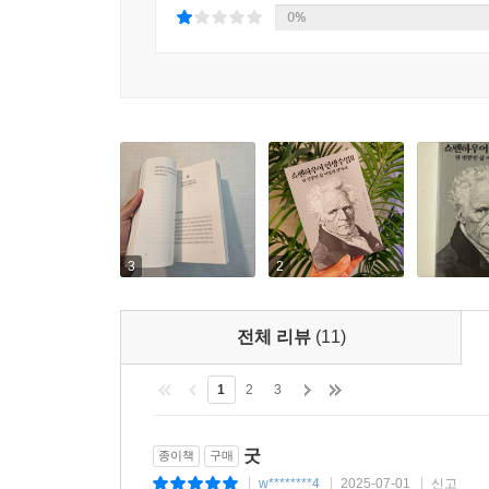
0%
3
2
전체 리뷰
(11)
1
2
3
굿
종이책
구매
w********4
2025-07-01
신고
|
|
|