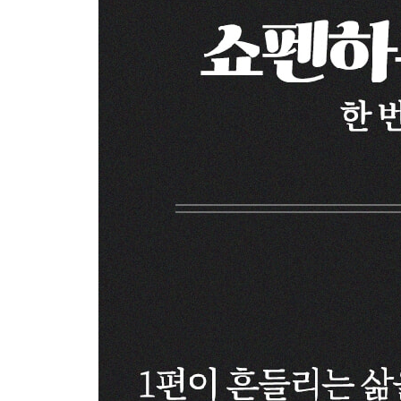
22 “인간은 모두가 가면 뒤에서 산다”
가면 속 진짜 모습 ㆍ 90
23 “예의는 이기심을 감추는 위선에 불과하다”
예의의 함정 ㆍ 93
24 “탐욕은 모든 욕망이 모여드는 마지막 정류장이
욕망과 탐욕 ㆍ 96
25 “모든 결함은 한편으론 완벽하다”
본성의 양면성 ㆍ 99
26 “도덕적 타락과 지적 무능력은 본질적으로 다르
통찰의 필요성 ㆍ 103
27 “인간은 본질적으로 끔찍하게 야만적인 짐승이다
내재된 잔인성 ㆍ 106