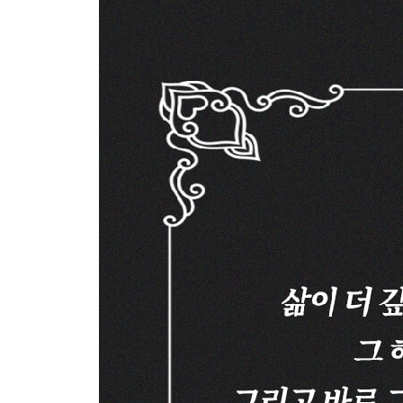
44 “삶의 진리는 조각 맞추기다”
삶이라는 퍼즐 ㆍ 168
45 “인생의 정말 중요한 답은 내 내면에 있다”
정답의 중심 ㆍ 171
46 “흔한 것이 오히려 더 어렵다”
가장 이해라기 어려운 것 ㆍ 174
47 “삶에서 가치 있는 성공은 반드시 갈등과 싸움을
갈등과 승리 ㆍ 177
48 “행복이란 쉽게 손에 들어오지 않는다”
행복 추구 ㆍ 181
49 “운명은 나약한 인간을 봐주지 않는다”
나약함과 운명 ㆍ 185