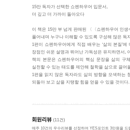
15만 독자가 선택한 쇼펜하우어 입문서,
더 깊고 더 가까이 돌아오다
이 책은 15만 부 넘게 판매된 〈〈쇼펜하우어 인
풀어내며 누구나 이해할 수 있도록 구성해 많은 독
1편이 쇼펜하우어에게 직접 배우는 ‘삶의 본질’에
장점인 쉬운 설명과 뛰어난 가독성은 유지하면서, 이
책의 본문은 쇼펜하우어의 핵심 문장을 삶의 구체
실천할 수 있는 태도를 제안해 철학을 삶으로 끌어올
1편을 읽지 않은 독자라도 삶의 방향을 모색하는 청
되돌아 보고 삶을 지탱할 힘을 얻을 수 있을 것이다.
직설적이며 단단한, 삶을 버티게 하는 쇼펜하우어의
회원리뷰
“인생의 본질은 실망과 환멸이다”
(11건)
“세상이 좁은 것은 내 시야가 좁아서다”
매주 10건의 우수리뷰를 선정하여 YES포인트 3만원을 드