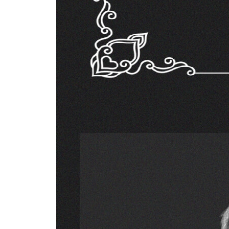
깊이의 착각 ㆍ 208
56 “삶의 중심축을 자기 안에 두라”
삶의 중심축 ㆍ 212
57 “우울은 매력적이지만 불쾌함은 혐오스럽다”
우울과 불쾌함의 차이 ㆍ 215
58 “세상의 한계는 내 시야의 한계다”
인지적 편향 ㆍ 219
59 “인생의 본질은 근본적으로 실망과 환멸이다”
현실과 꿈의 격차 ㆍ 223
60 “하루가 지날 때마다 인생이라는 재산은 하루씩
삶의 영원함 ㆍ 227