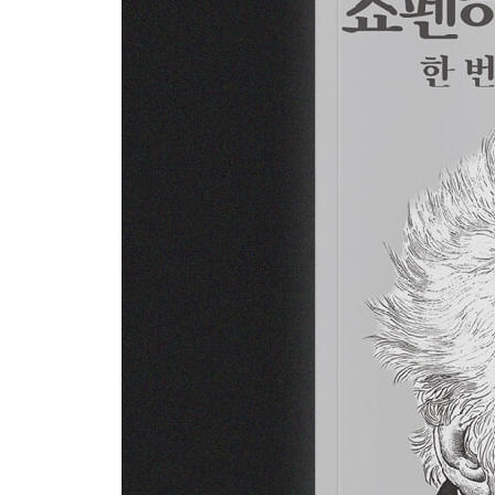
낮은 쾌락과 높은 쾌락 ㆍ 50
12 “과도한 열정은 자극이 아니라 타락이다”
열정의 역설 ㆍ 54
13 “겪어본 사람이 궁핍을 덜 두려워한다”
정신적인 강인함 ㆍ 57
14 “절제가 없는 부는 곧 사라질 신기루다”
부의 보호자 ㆍ 61
15 “지혜가 성숙하려면 시간이라는 대가가 필요하다
지혜의 뿌리 ㆍ 64
16 “육체의 크기는 멀어질수록 작아지고 정신의 크
정신과 육체의 크기 ㆍ 67