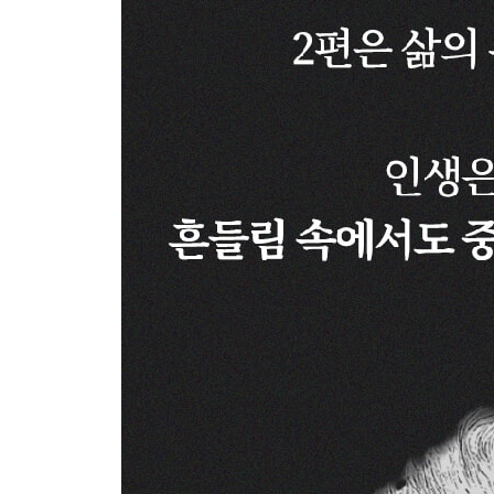
28 “나 없이는 세상이 존재할 수 없고 세상없이는 내
영원히 닿지 않는 거리 ㆍ 110
29 “결코 채울 수 없는 단 하나, 그것이 인간의 욕망
채울 수 없는 그릇 ㆍ 114
30 “잘못된 행동 그 자체보다 잘못을 알고도 하는 
도덕적 책임 ㆍ 117
31 “가까워지면 가까워질수록 상처를 주는 것, 그것
고슴도치 딜레마 ㆍ 120
32 “한번 무너진 신뢰는 돌아오지 않는다”
신뢰의 중요성 ㆍ 124
33 “지나친 친숙함은 존경을 앗아간다”