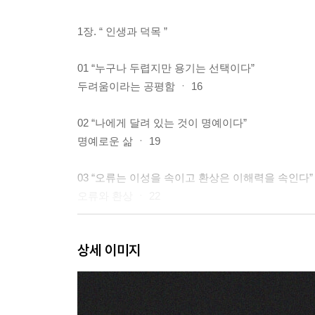
1장. “ 인생과 덕목 ”
01 “누구나 두렵지만 용기는 선택이다”
두려움이라는 공평함 ㆍ 16
02 “나에게 달려 있는 것이 명예이다”
명예로운 삶 ㆍ 19
03 “오류는 이성을 속이고 환상은 이해력을 속인다”
오류와 환상 ㆍ 22
04 “지혜로운 사람은 자신의 악함을 감추고 어리석
상세 이미지
가장 위험한 사람 ㆍ 26
05 “모든 생명은 다른 존재의 희생 위에서 생명을 
책임 있는 삶 ㆍ 30