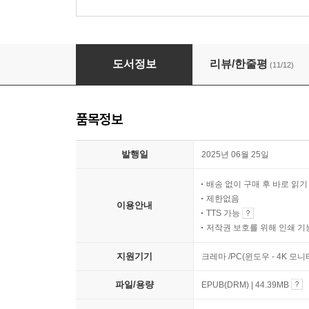
쇼펜하우어 인생수업 2 : 한 번뿐인 삶 이렇게 
도서정보
리뷰/한줄평
(11/12)
품목정보
발행일
2025년 06월 25일
배송 없이 구매 후 바로 읽
제한없음
이용안내
TTS 가능
저작권 보호를 위해 인쇄 기
지원기기
크레마 /PC(윈도우 - 4K 모
파일/용량
EPUB(DRM) | 44.39MB