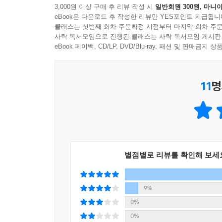
3,000원 이상 구매 후 리뷰 작성 시
일반회원 300원, 마니아
“동물이 인간보다 행복하다”
eBook은 다운로드 후 작성한 리뷰만 YES포인트 지급됩니
“인간은 다들 생겨 먹은 대로 산다”
클래스는 첫번째 회차 주문확정 시점부터 마지막 회차 주문
사락 독서모임으로 진행된 클래스는 사락 독서모임 게시판
2023년, 2024년은 ‘쇼펜하우어의 해’라 불릴 만
eBook 페이백, CD/LP, DVD/Blu-ray, 패션 및 판매금
그의 문장을 밈처럼 소비하기도 한다. 그러나 이 
보여준다.
11
명
누구나 살다 보면 길을 잃고 헤맨다. 고민은 끝이 
못한다. 말이 아무리 따뜻해도, 삶의 본질을 제대로
쇼펜하우어는 삶을 미화하지 않는다. 듣기 좋은 말
파헤치고, 남들이 입에 올리길 꺼려 하는 진실을 입
삶을 살아낼 뿌리와 기둥이 생겨나고, 다시 닥쳐올
이 책은 그저 철학을 ‘이해’하는 데 그치지 않는다.
별점별로 리뷰를 확인해 보세
삶의 고통이 끝나지 않음을 받아들이면서도 무너지지
그런 ‘나로 사는 힘’을 독자에게 건넨다.
니체, 톨스토이, 도스토예프스키, 아인슈타인, 
9%
쉽고, 가장 빠르게 만나고 싶다면 이 책이야말로 가
0%
0%