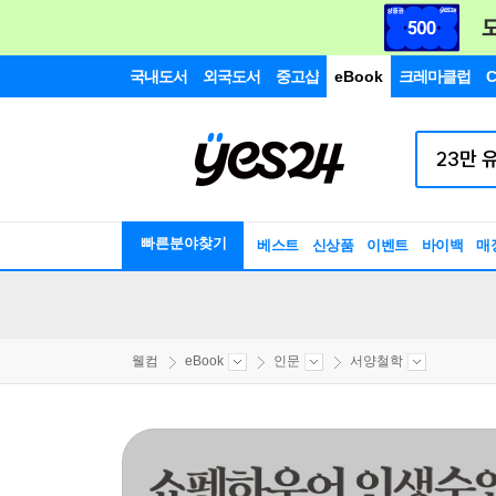
국내도서
외국도서
중고샵
eBook
크레마클럽
C
빠른분야찾기
베스트
신상품
이벤트
바이백
매
웰컴
eBook
인문
서양철학