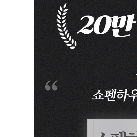
06 “풍요로운 정신은 자유와 여유가 필요하다”
정신과 휴식 ㆍ 34
07 “철학이 추상적인 개념만을 다루면 삶에서 멀어
철학의 의미 ㆍ 38
08 “망설임은 생각이 깊어서가 아니라 두려움이 깊
망설임의 이유 ㆍ 41
09 “유쾌함이란 행복을 사는 화폐다”
고통의 마취제 ㆍ 44
10 “재산보다 큰 자산은 건강이다”
행복의 근본 ㆍ 47
11 “고귀한 쾌락일수록 기쁨도 깊다”