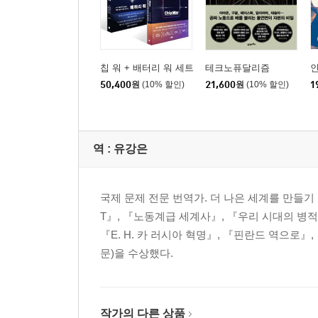
에필로그 | 자메이카에서 온 이야기
역자후기 | 평범한 사람과 비범한 사람을 가르는 그
참고문헌
칩 워 + 배터리 워 세트
테크노퓨달리즘
찾아보기
50,400
원
(10% 할인)
21,600
원
(10% 할인)
1
[도서] 타인의 해석 : 당신이 모르는 사람을 만났을 
감수사-말콤 글래드웰의 귀환을 반기며
역 :
유강은
서문-한국의 독자들에게
국제 문제 전문 번역가. 더 나은 세계를 만들기 
들어가며
T』, 『노동계급 세계사』, 『우리 시대의 병
『E. H. 카 러시아 혁명』, 『핀란드 역으로
00. 당신이 모르는 사람을 만났을 때: 오해의 끝
문)을 수상했다.
차에서 내리시오ㅣ명백한 사건, 불충분한 해석ㅣ이
제1부. 거짓말의 정체: 두 가지 수수께끼
작가의 다른 상품