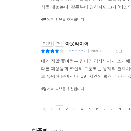
석을 내놓는다. 결론부터 말하자면 크게 '타인의 
4명
이 이 리뷰를 추천합니다.
아웃라이어
종이책
구매
l*********7
2020-03-23
신고
|
|
|
내가 정말 좋아하는 김미경 강사님께서 소개해 준 
다른 대상들과 확연히 구분되는 통계적 관측치아
로 유명한 분이시다."1만 시간의 법칙"이라는 것
4명
이 이 리뷰를 추천합니다.
1
2
3
4
5
6
7
8
9
10
한줄평