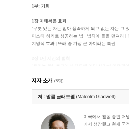
1부: 기회
1장 마태복음 효과
“무릇 있는 자는 받아 풍족하게 되고 없는 자는 그 
미스터 하키로 성공하는 법 | 법칙에 돌을 던져라 |
치명적 효과 | 또래 중 가장 큰 아이라는 특권
2장 1만 시간의 법칙
“우리는 함부르크에서 하루에 여덟 시간씩 연주해야 
멍청한 학생에서 천재 프로그래머로 | 진정한 아웃라이
저자 소개
비틀스, 차별화된 밴드의 비밀 | 세 번째 증거: 행운
(5명)
3장 위기에 빠진 천재들
저 :
말콤 글래드웰
(Malcolm Gladwell)
“한 소년의 높은 IQ는 수많은 영리한 소년과 만났을 
미국에서 가장 똑똑한 사나이의 딜레마 | 어린 천재
미국에서 활동 중인 저널
천재는 있다, 단지 꿈속에만
에서 성장했고 현재 국