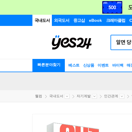
국내도서
외국도서
중고샵
eBook
크레마클럽
C
빠른분야찾기
베스트
신상품
이벤트
바이백
매
웰컴
국내도서
자기계발
인간관계