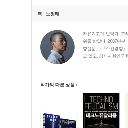
유산의 힘
역 :
노정태
7장 비행기 추락에 담긴 문화적 비밀
“오늘, 기상레이더 덕 많이 본다.”
그해 여름, 괌에서 생긴 일 | 아비앙카 52편 추락
자유기고가·번역가. 고
비상사태 사이에서 | 완곡어법과의 싸움 | 실수보다 
위를 받았다. 2007년
| 세 가지 요인보다 더 큰 요인의 발견 | 실패에서 
향신문』·『주간경향』·
고 있고, 경제사회연구원
8장 아시아인이 수학을 더 잘하는 이유
“1년 내내 해뜨기 전에 일어날 수 있다면 어찌 부자가
쌀은 생명이다 | 한국인, 중국인, 일본인 수리력의 비
수학을 배우는 과정 | 재능보다 태도가 중요하다 |
작가의 다른 상품
9장 마리타에게 찾아온 놀라운 기회
“제가 지금 만나는 친구들은 모두 키프 애들이에요.”
뉴욕이 사랑하는 공립학교 | 노력과 휴식은 병행되어
전공한다고? | 화려하지 않은 일상 속으로 | 21세