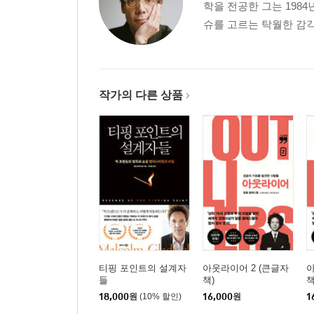
학을 전공한 그는 198
4장 랭건과 오펜하이머의 결정적 차이
슈를 고르는 탁월한 감각
“장기간의 협상 끝에 오펜하이머의 정학 처분이 결정
랭건의 비참한 어린 시절 이야기 | 재능을 알리는 
오펜하이머 | 터마이트 730인의 기록, 가정환경이라
작가의 다른 상품
5장 조셉 플롬에게 배우는 세 가지 교훈
“메리는 25센트만 받았다.”
지독한 가난 속에 핀 성공, 그 흔해빠진 이야기 | 
그리고 기회가 왔다 | 유태인이 뉴욕에서 변호사로 일
사업이야” | 신세계를 압도한 독보적 기술 | 내가 
조합
2부: 유산
6장 켄터키주 할란의 미스터리
티핑 포인트의 설계자
아웃라이어 2 (큰글자
아
들
책)
책
“네 형처럼 남자답게 죽어라!”
18,000
원
(10% 할인)
16,000
원
1
두 집안 사이에 벌어진 피의 총격전 | 명예 문화에