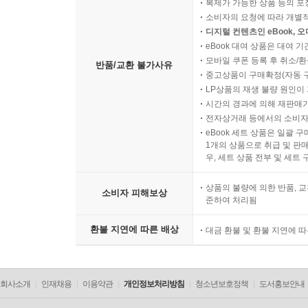
복제가 가능한 상품 등의 포장을 
소비자의 요청에 따라 개별
디지털 컨텐츠인 eBook, 
eBook 대여 상품은 대여 기
모바일 쿠폰 등록 후 취소/환
반품/교환 불가사유
중고상품이 구매확정(자동 
LP상품의 재생 불량 원인이 기
시간의 경과에 의해 재판매가
전자상거래 등에서의 소비자
eBook 세트 상품은 일괄 
1개의 상품으로 취급 및 판매
우, 세트 상품 전부 및 세트
상품의 불량에 의한 반품, 교
소비자 피해보상
준하여 처리됨
환불 지연에 따른 배상
대금 환불 및 환불 지연에 
회사소개
인재채용
이용약관
개인정보처리방침
청소년보호정책
도서홍보안내