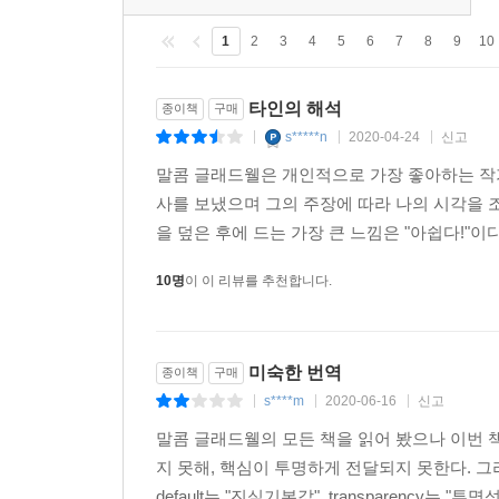
1
2
3
4
5
6
7
8
9
10
타인의 해석
종이책
구매
s*****n
2020-04-24
신고
|
|
|
말콤 글래드웰은 개인적으로 가장 좋아하는 작가
사를 보냈으며 그의 주장에 따라 나의 시각을 조
을 덮은 후에 드는 가장 큰 느낌은 "아쉽다!"이
10명
이 이 리뷰를 추천합니다.
미숙한 번역
종이책
구매
s****m
2020-06-16
신고
|
|
|
말콤 글래드웰의 모든 책을 읽어 봤으나 이번 
지 못해, 핵심이 투명하게 전달되지 못한다. 그
default는 "진실기본값", transparency는 "투명