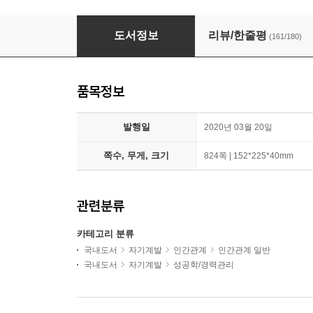
아웃라이어 + 타인의 해석
도서정보
리뷰/한줄평
(161/180)
품목정보
발행일
2020년 03월 20일
쪽수, 무게, 크기
824쪽 | 152*225*40mm
관련분류
카테고리 분류
국내도서
자기계발
인간관계
인간관계 일반
국내도서
자기계발
성공학/경력관리