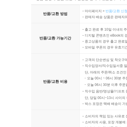
마이페이지 >
반품/교환 신청
반품/교환 방법
판매자 배송 상품은 판매자와
출고 완료 후 10일 이내의 
디지털 콘텐츠인 eBook의 
반품/교환 가능기간
중고상품의 경우 출고 완료일
모바일 쿠폰의 경우 유효기간(
고객의 단순변심 및 착오구
직수입양서/직수입일서중 일
단, 아래의 주문/취소 조건인
오늘 00시 ~ 06시 30분 
반품/교환 비용
오늘 06시 30분 이후 주문
직수입 음반/영상물/기프트 
단, 당일 00시~13시 사이
박스 포장은 택배 배송이 가
소비자의 책임 있는 사유로 
소비자의 사용, 포장 개봉에 