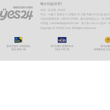
대표 : 김석환, 최세라
주소 : 서울시 영등포구 은행로 11, 5층~6층(여의도동,일신
사업자등록번호 : 229-81-37000 통신판매업신고 : 제 200
이메일 : yes24help@yes24.com 호스팅 서비스사업자 :
Copyright ⓒ YES24 Corp. All Rights Reserved.