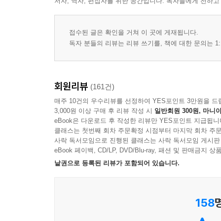
저자, 역자, 편집자를 위한 공간입니다. 독자들에게 전하고
샤워장 안의 소년ㅣ우리 모두의 샌더스키ㅣ확신
끝나더라도ㅣ누구와 일할 것인가
접수된 글은 확인을 거쳐 이 곳에 게재됩니다.
제3부. 투명성 가정의 실패: 낯선 사람을 파악하기 
독자 분들의 리뷰는 리뷰 쓰기를, 책에 대한 문의는 1:
06. [프렌즈]의 연기: 행복할 때 웃는 사람들
수정처럼 투명한 배우ㅣ희로애락의 표정ㅣ다윈의 
회원리뷰
(161건)
매주 10건의 우수리뷰를 선정하여 YES포인트 3만원을 드
07. 유죄의 근거: 슬플 때 웃는 사람들
3,000원 이상 구매 후 리뷰 작성 시
일반회원 300원, 마니아
아만다 녹스의 게임ㅣ의심받는 정직한 넬리ㅣ슬픈 
eBook은 다운로드 후 작성한 리뷰만 YES포인트 지급됩니
클래스는 첫번째 회차 주문확정 시점부터 마지막 회차 주문
사락 독서모임으로 진행된 클래스는 사락 독서모임 게시판
08. 통하지 않는 신호: 내면과 태도가 불일치할 때
eBook 페이백, CD/LP, DVD/Blu-ray, 패션 및 판매금
사교클럽 파티의 끝ㅣ제각각의 신호들ㅣ불투명한 
낱권으로 등록된 리뷰가 포함되어 있습니다.
위력ㅣ블랙아웃
제4부. 진실의 정체: 또 다른 수수께끼
158