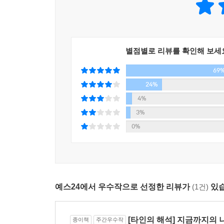
09. 테러리스트의 자백: 낯선 사람을 완벽하게 해독
가장 극단적인 낯선 사람, KSMㅣ선진 신문 기
진실
별점별로 리뷰를 확인해 보세
제5부. 결합의 파괴: 낯선 사람을 파악하기 위한 세
69
10. 시인의 죽음: 특정 방법과 연결되는 행동
24%
자주 예고된 이별ㅣ저주받은 천재의 집착ㅣ일산화
4%
태어났다면ㅣ낯선 사람의 세상
3%
0%
11. 도시의 범죄: 특정 장소와 연결되는 행동
1차 캔자스시티 범죄 소탕 작전ㅣ2차 캔자스시티 
12. 당신이 샌드라 블랜드를 만났을 때: 오해의 시작
엔시니아의 세 가지 실수ㅣ의심하라, 또 의심
예스24에서 우수작으로 선정한 리뷰가
(1건)
있습
가라ㅣ한계
[타인의 해석] 지금까지의 
종이책
주간우수작
감사의 말