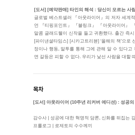
[도서] [예약판매] 타인의 해석 : 당신이 모르는 사
글로벌 베스트셀러 『아웃라이어』의 저자 세계적인
언 『티핑포인트』 『블링크』 『아웃라이어』 『다
말콤 글래드웰이 신작을 들고 귀환했다. 출간 즉시 
[파이낸셜타임스] [시카고트리뷴] ‘올해의 책’으로
정이나 행동, 말투를 통해 그에 관해 알 수 있다고
면 갈등은 피할 수 없다. 우리가 낯선 사람을 대할
목차
[도서] 아웃라이어 (10주년 리커버 에디션) : 성공
감수사 | 성공에 대한 혁명적 담론, 신화를 뒤집는 
프롤로그 | 로제토의 수수께끼