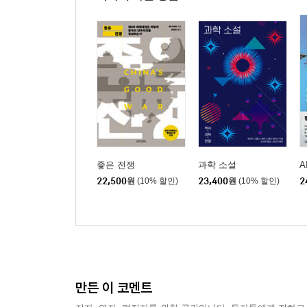
01. 이중간첩의 활약: 낯선 사람이 면전에서 거짓
변절자 아스피야가의 망명ㅣ피델 카스트로의 복수
02. 총통과의 회담: 낯선 사람을 만나지 않을 때보다
체임벌린의 외교상 임무ㅣ히틀러의 첫인상ㅣ범죄자
착각
제2부. 진실기본값 이론의 승리: 낯선 사람을 파악하
좋은 전쟁
과학 소설
A
03. 펜타곤을 주무른 여왕: 낯선 사람을 항상 믿는
22,500
원
(10% 할인)
23,400
원
(10% 할인)
2
격추 전의 경고ㅣ완벽한 타이밍ㅣ스파이의 자질
발견하다
04. 천재 사기꾼을 무너뜨린 바보 성자: 낯선 사람
메이도프의 사기 전략ㅣ마코폴로스의 사기꾼 색출
만든 이 코멘트
05. 학대 혹은 친절: 상상하기 어려운 가능성과 그