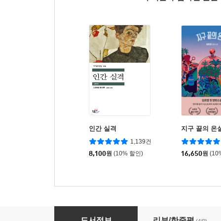
인간 실격
지구 끝의 온
1,139건
8,100
원
(10% 할인)
16,650
원
(10
데미안
도서정보
리뷰/한줄평
(4/0)