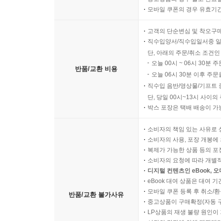
모바일 쿠폰의 경우 유효기간(
고객의 단순변심 및 착오구
직수입양서/직수입일서중 일
단, 아래의 주문/취소 조건인
오늘 00시 ~ 06시 30분 
반품/교환 비용
오늘 06시 30분 이후 주문
직수입 음반/영상물/기프트 
단, 당일 00시~13시 사이
박스 포장은 택배 배송이 가
소비자의 책임 있는 사유로 
소비자의 사용, 포장 개봉에 
복제가 가능한 상품 등의 포장을 
소비자의 요청에 따라 개별
디지털 컨텐츠인 eBook, 
eBook 대여 상품은 대여 기
모바일 쿠폰 등록 후 취소/환
반품/교환 불가사유
중고상품이 구매확정(자동 
LP상품의 재생 불량 원인이 기