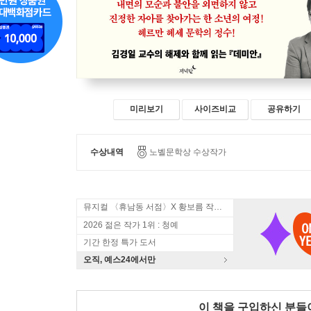
미리보기
사이즈비교
공유하기
수상내역
노벨문학상 수상작가
뮤지컬 〈휴남동 서점〉X 황보름 작가 북토크
2026 젊은 작가 1위 : 청예
기간 한정 특가 도서
오직, 예스24에서만
이 책을 구입하신 분