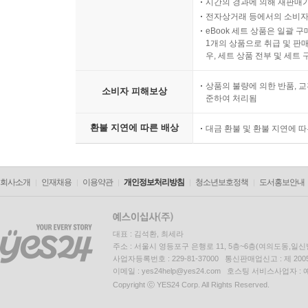
시간의 경과에 의해 재판매가
전자상거래 등에서의 소비자
eBook 세트 상품은 일괄 
1개의 상품으로 취급 및 판매
우, 세트 상품 전부 및 세트
상품의 불량에 의한 반품, 교
소비자 피해보상
준하여 처리됨
환불 지연에 따른 배상
대금 환불 및 환불 지연에 
회사소개
인재채용
이용약관
개인정보처리방침
청소년보호정책
도서홍보안내
대표 : 김석환, 최세라
주소 : 서울시 영등포구 은행로 11, 5층~6층(여의도동,일신
사업자등록번호 : 229-81-37000 통신판매업신고 : 제 200
이메일 : yes24help@yes24.com 호스팅 서비스사업자 :
Copyright ⓒ YES24 Corp. All Rights Reserved.