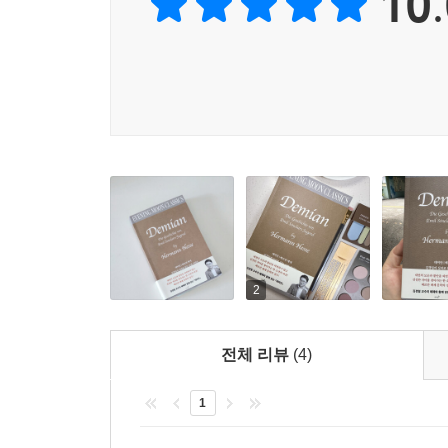
10.
것이다. 그가 결국 시인이 되든 광인이 되든 예언자
것은 오직 하나, 자신의 운명을 살아내는 것, 어떤 
명을 회피하려는 시도일 뿐이며, 대중의 이상으로 
--- p.233, 「6장 ‘야곱의 싸움'」중에서
2
전체 리뷰
(4)
1