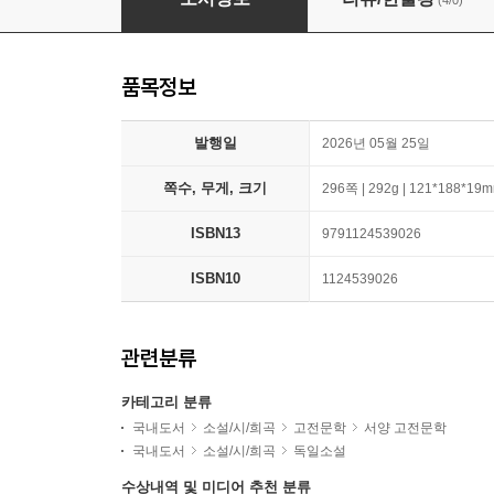
품목정보
발행일
2026년 05월 25일
쪽수, 무게, 크기
296쪽 | 292g | 121*188*19
ISBN13
9791124539026
ISBN10
1124539026
관련분류
카테고리 분류
국내도서
소설/시/희곡
고전문학
서양 고전문학
국내도서
소설/시/희곡
독일소설
수상내역 및 미디어 추천 분류