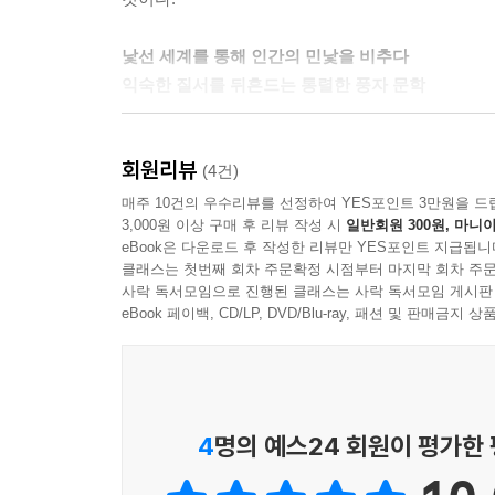
은 아브락사스다.
나는 그 문장을 여러 번 읽은 뒤 깊은 생각에 잠겼다
낯선 세계를 통해 인간의 민낯을 비추다
었기 때문이다. 그는 내 그림을 받아보았고, 그것을 
익숙한 질서를 뒤흔드는 통렬한 풍자 문학
엇일까? 그리고 무엇보다도 나를 괴롭힌 것은 ‘아브
‘그 신의 이름은 아브락사스다!’
헤르만 헤세의 『데미안』은 겉으로는 한 소년이 
--- p.176, 「5장 ‘새는 알을 깨고 나오기 위해 몸
회원리뷰
형성과 선악의 이분법에 대한 근본적인 질문이 담겨
(4건)
드러내고, 개인이 자신의 내면을 직시하며 진정한 
매주 10건의 우수리뷰를 선정하여 YES포인트 3만원을 드
그는 갑자기 내 어깨를 탁 치며 나를 깜짝 놀라게 했
3,000원 이상 구매 후 리뷰 작성 시
일반회원 300원, 마니아
내면의 ‘어둠’과 ‘빛’을 모두 포용해야만 온전한
“젊은 친구.” 그가 의미심장하게 말했다. “자네에게
eBook은 다운로드 후 작성한 리뷰만 YES포인트 지급됩니
당연하게 받아들여온 세계의 기준을 의심하고 스스
클래스는 첫번째 회차 주문확정 시점부터 마지막 회차 주문
고 싶지는 않지만 이렇게 말해주지. 그 꿈들을 살아
사락 독서모임으로 진행된 클래스는 사락 독서모임 게시판
하나의 길이야. 자네와 나, 그리고 몇몇 사람들이 
『데미안』은 시공간을 뛰어넘어 현대의 독자에게 
eBook 페이백, CD/LP, DVD/Blu-ray, 패션 및 판매금
새롭게 해야 해. 그렇지 않으면 우리는 아무 의미도 
단순히 타인에 대한 인식을 넘어, 스스로의 내면
--- pp.207-208, 「6장 ‘야곱의 싸움’」 중에서
생각하게 만든다. 상징과 철학적 사유가 어우러진 
나는 자주 미래를 그려보곤 했다. 어쩌면 시인이 될 
4
명의 예스24 회원이 평가한
미가 없는 것이 되었다. 나는 글을 쓰기 위해서, 
목적을 위해 존재하는 것이 아니었다. 그것들은 모두