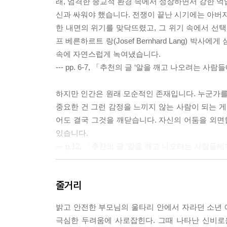
래, 엄격한 종교적 환경 속에서 성장하면서 강한 억
신과 싸워야 했습니다. 전쟁이 끝난 시기에는 아버지
한 내면의 위기를 맞닥뜨렸고, 그 위기 속에서 선택한 
프 베른하르트 랑(Josef Bernhard Lang)
속에 자연스럽게 녹여냈습니다.
--- pp. 6-7, 「추천의 글 ‘알을 깨고 나오려는 사
하지만 인간은 원래 모순적인 존재입니다. 누군가를
중요한 건 그런 감정을 느끼지 않는 사람이 되는 게
어도 결국 그것을 깨닫습니다. 자신의 어둠을 외면
있습니다.
--- p.12, 「추천의 글 ‘알을 깨고 나오려는 사람들
우리가 살아가고 있는 세계의 알은 무엇인가요? 어
줄거리
스스로 만든 두려움이 알의 껍데기일 수 있습니다. 
안에 있는 한, 새는 결코 날지 못합니다.
밝고 안전한 부모님의 울타리 안에서 자라던 소년
--- p.28, 「추천의 글 ‘알을 깨고 나오려는 사람들
극심한 두려움에 사로잡힌다. 그때 나타난 신비로