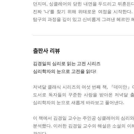
던지며, 싱클레어의 닫힌 내면을 두드리고 뒤흔든
나는 단지 내 참된 자아에서 오는 충동에 순종하며 
진짜 ‘나’를 찾기 위해 위태로운 여정을 시작한다
--- p.33
탐구의 과정을 깊이 있고 신비롭게 그려낸 헤르만 
그러나 인간은 단지 자기 자신만이 아니다. 인간은
로 반복될 수 없는 중요한 만남의 자리이다. 그래서 
의 뜻을 수행하는 한, 경이로우며 주목받을 가치가 있
출판사 리뷰
람 안에는 십자가에 못 박힌 구원자가 존재한다. 오
래서인지 그들은 더 쉽게 죽어간다. 나 또한 내 이야
김경일의 심리로 읽는 고전 시리즈
--- p.34
심리학자의 눈으로 고전을 읽다!
여기까지 이야기한 사건 가운데 지금이 가장 중요한
저녁달 클래식 시리즈의 여섯 번째 책, 『데미안』
지하고 있던 기둥에 처음으로 생긴 금이었다. 누구든
도서로 독자들의 꾸준한 사랑을 받아온 저녁달 
적이고 근본적인 토대는 이런 사건들로 이루어진다.
심리학자의 눈으로 새롭게 바라보고 풀어낸다.
붙고 아물어버리며, 결국 잊힌 것처럼 보인다. 그러나
--- p.56, 「1장 ‘두 세계’」 중에서
이 책에서 김경일 교수는 주인공 싱클레어의 심리와 
분석했다. 이러한 김경일 교수의 해설은 소설의 이
새는 알을 깨고 나오기 위해 몸부림친다. 알은 곧 
것이다.