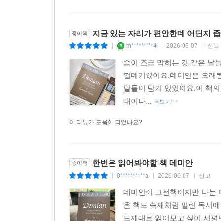
지금 있는 자리가 편안한데 어딘지 좁은
종이책
m*********4
2026-06-07
신고
|
|
|
숨이 조금 막히는 것 같은 날
껍데기였어요.데미안은 오래된 
말들이 담겨 있었어요.이 책의 
태어나...
더보기
이 리뷰가 도움이 되었나요?
한번은 읽어봐야할 책 데미안
종이책
0**********a
2026-06-07
신고
|
|
|
데미안이 고전책이지만 나는 아
온 책도 숙제처럼 밀린 독서에
도제대로 읽어보고 싶어 서평