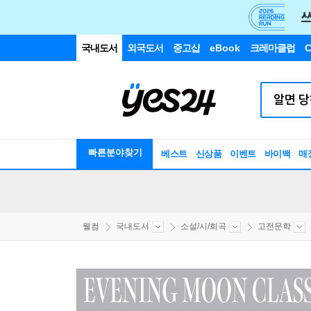
국내도서
외국도서
중고샵
eBook
크레마클럽
C
빠른분야찾기
베스트
신상품
이벤트
바이백
매
웰컴
국내도서
소설/시/희곡
고전문학