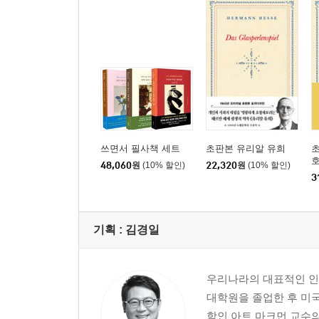
쓰면서 필사책 세트
초판본 유리알 유희
초
호
48,060
원
(10% 할인)
22,320
원
(10% 할인)
3
기획 :
김경일
우리나라의 대표적인 인
대학원을 졸업한 후 미
학인 아트 마크먼 교수의