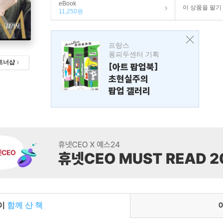
eBook
이 상품을 팔기
11,250원
프랑스
퐁피두센터 기획
트너샵
[아트 팝업북]
초현실주의
팝업 갤러리
들이
함께 산 책