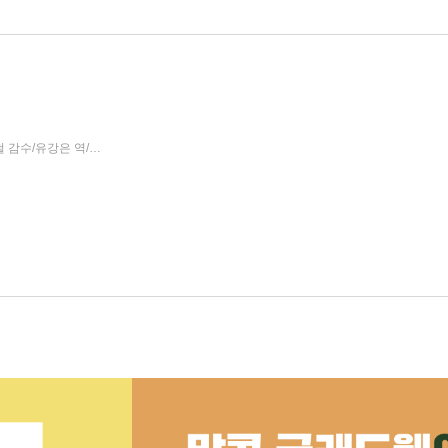
말콤 글래드웰 저/노정태 역/최인철 감수/유강은 역/김경일 감수
김영사
2020년 03월 20일
|
|