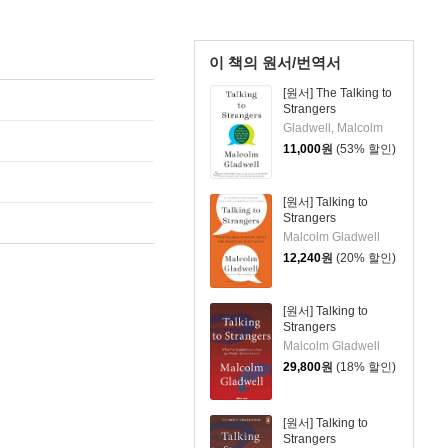
이 책의 원서/번역서
[원서] The Talking to
Strangers
Gladwell, Malcolm
11,000
원
(53% 할인)
[원서] Talking to
Strangers
Malcolm Gladwell
12,240
원
(20% 할인)
[원서] Talking to
Strangers
Malcolm Gladwell
29,800
원
(18% 할인)
[원서] Talking to
Strangers