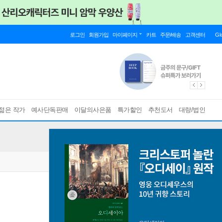
로그인
회원가입
마이페이지
카트
주문/배송
고객센터
Gl
젊은 작가
예사단독판매
이달의사은품
특가할인
추천도서
대량/법인