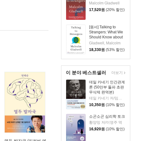
Malcolm Gladwell
17,520
원
(20% 할인)
[원서] Talking to
Strangers: What We
Should Know about
the People We Don't
Gladwell, Malcolm
Know
18,330
원
(53% 할인)
이 분야 베스트셀러
더보기
데일 카네기 인간관계
론 (50만부 돌파 초판
무삭제 완역본)
데일 카네기 저/임상훈 역
10,350
원
(10% 할인)
소곤소곤 심리학 토크
황양밍 저/이영주 역
16,920
원
(10% 할인)
열두 발자국 (리커버 에