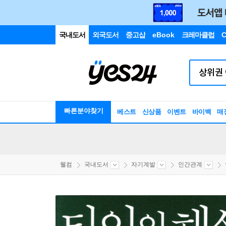
국내도서
외국도서
중고샵
eBook
크레마클럽
C
빠른분야찾기
베스트
신상품
이벤트
바이백
매
웰컴
국내도서
자기계발
인간관계