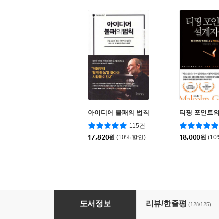
아이디어 불패의 법칙
티핑 포인트의
115건
17,820
원
(10% 할인)
18,000
원
(10
타인의 해석
도서정보
리뷰/한줄평
(128/125)