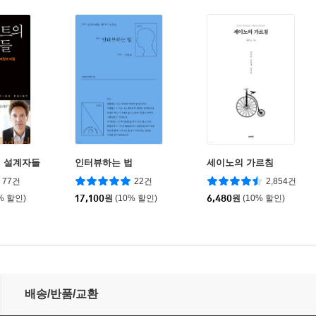
 설계자들
인터뷰하는 법
세이노의 가르침
77건
22건
2,854건
% 할인)
17,100
원
(10% 할인)
6,480
원
(10% 할인)
배송/반품/교환