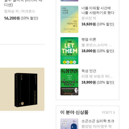
디션)
너를 미워할 시간에
정재승 저
어크로스
|
나를 사랑하기로 했다
윤서진 저
16,200
원
(10% 할인)
16,920
원
(10% 할인)
렛뎀 이론
멜 로빈스,소이어 로빈스 저/윤효원 역
18,000
원
(10% 할인)
독성 인간
리앤 텐 브링크 저/김효정 역
18,900
원
(10% 할인)
이 분야 신상품
더보기
소곤소곤 심리학 토크
황양밍 저/이영주 역