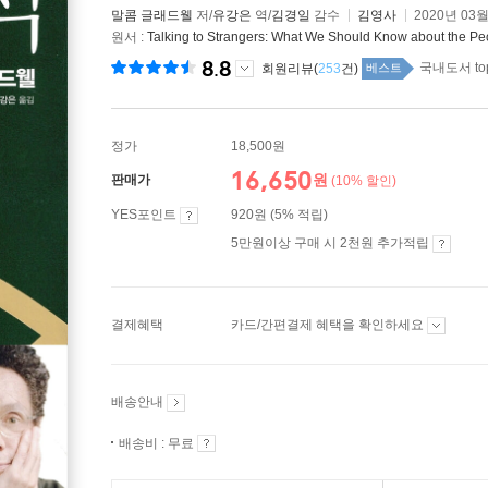
말콤 글래드웰
저/
유강은
역/
김경일
감수
김영사
2020년 03월
원서 :
Talking to Strangers: What We Should Know about the P
8.8
국내도서 to
회원리뷰(
253
건)
베스트
정가
18,500원
16,650
원
판매가
(10% 할인)
YES포인트
920원 (5% 적립)
5만원이상 구매 시 2천원 추가적립
결제혜택
카드/간편결제 혜택을 확인하세요
배송안내
배송비 : 무료