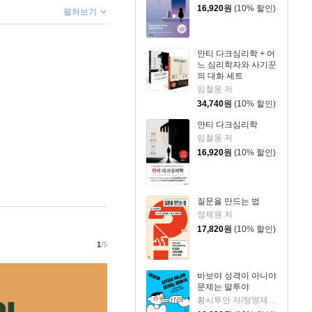
16,920
원
(10% 할인)
펼쳐보기
안티 다크심리학 + 어
느 심리학자와 사기꾼
의 대화 세트
임철웅 저
34,740
원
(10% 할인)
안티 다크심리학
임철웅 저
16,920
원
(10% 할인)
질문을 만드는 법
정제원 저
17,820
원
(10% 할인)
1
/5
바보야 성격이 아니야
문제는 말투야
황시투안 저/정영재 역