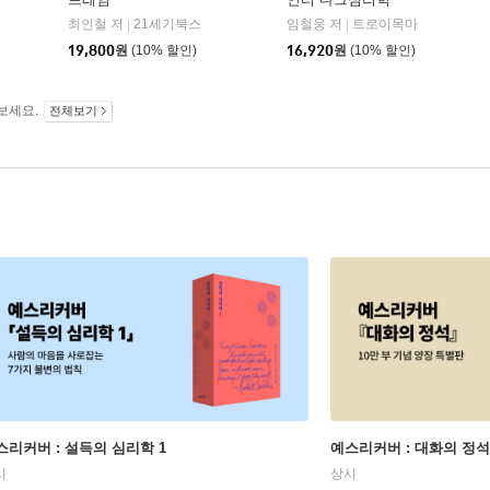
어센딩
최인철 저
21세기북스
임철웅 저
트로이목마
|
|
19,800
원
(10% 할인)
16,920
원
(10% 할인)
보세요.
전체보기
스리커버 : 설득의 심리학 1
예스리커버 : 대화의 정석
시
상시