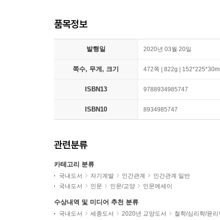
품목정보
발행일
2020년 03월 20일
쪽수, 무게, 크기
472쪽 | 822g | 152*225*30
ISBN13
9788934985747
ISBN10
8934985747
관련분류
카테고리 분류
국내도서
자기계발
인간관계
인간관계 일반
국내도서
인문
인문/교양
인문에세이
수상내역 및 미디어 추천 분류
국내도서
세종도서
2020년 교양도서
철학/심리학/윤리