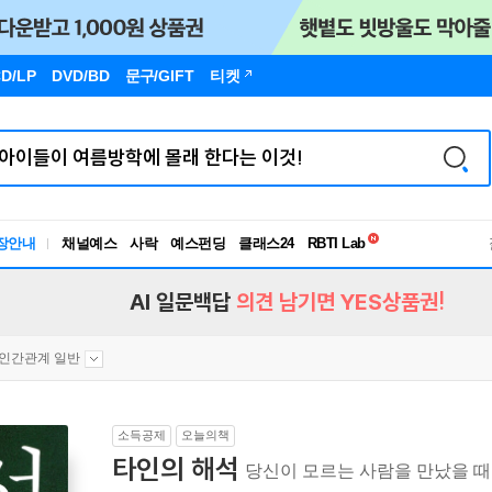
D/LP
DVD/BD
문구
/GIFT
티켓
독서유형검사
장안내
채널예스
사락
예스펀딩
클래스24
RBTI Lab
독서유형검사
AI 일문백답
의견 남기면 YES상품권!
인간관계 일반
소득공제
오늘의책
타인의 해석
당신이 모르는 사람을 만났을 때