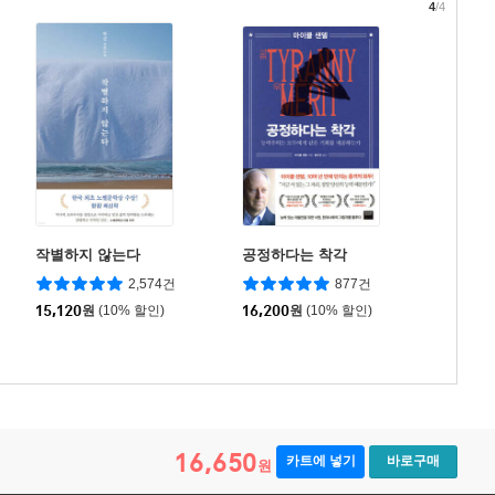
4
/4
작별하지 않는다
공정하다는 착각
2,574건
877건
15,120
원
(10% 할인)
16,200
원
(10% 할인)
16,650
카트에 넣기
바로구매
원