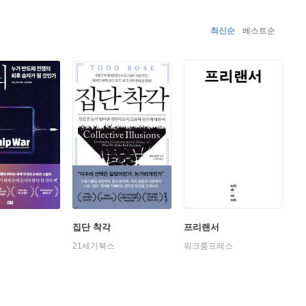
최신순
베스트순
집단 착각
프리랜서
21세기북스
워크룸프레스