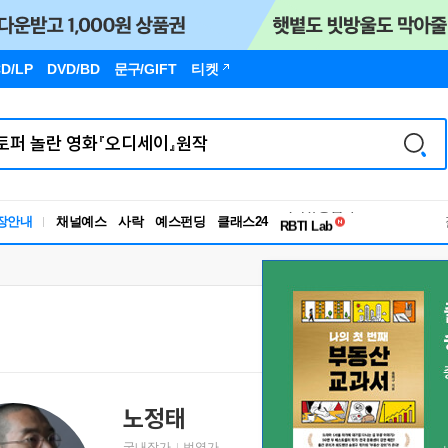
D/LP
DVD/BD
문구
/GIFT
티켓
독서유형검사
장안내
채널예스
사락
예스펀딩
클래스24
RBTI Lab
독서유형검사
노정태
국내작가
번역가