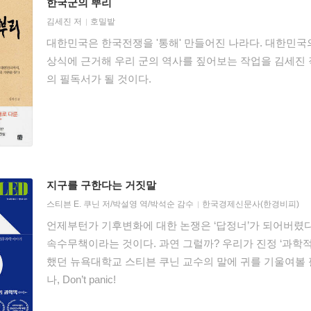
한국군의 뿌리
김세진
저
호밀밭
대한민국은 한국전쟁을 '통해' 만들어진 나라다. 대한민국
상식에 근거해 우리 군의 역사를 짚어보는 작업을 김세진 
의 필독서가 될 것이다.
지구를 구한다는 거짓말
스티븐 E. 쿠닌
저/
박설영
역/
박석순
감수
한국경제신문사(한경비피)
언제부턴가 기후변화에 대한 논쟁은 ‘답정너’가 되어버렸다
속수무책이라는 것이다. 과연 그럴까? 우리가 진정 ‘과학적
했던 뉴욕대학교 스티븐 쿠닌 교수의 말에 귀를 기울여볼 필
나, Don’t panic!