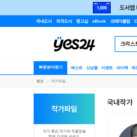
국내도서
외국도서
중고샵
eBook
크레마클럽
C
빠른분야찾기
베스트
신상품
이벤트
바이백
매
웰컴
작가파일
국내작가
작가파일
작가 혹은 작가와 작품명을
함께 검색해 보세요.