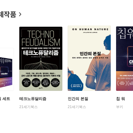
체작품
워 세트
테크노퓨달리즘
인간의 본질
칩 워
21세기북스
21세기북스
부키