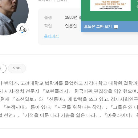
출생
1983년 출생
직업
언론인
오늘은 그만 보기
홈페이지
개
약력
·번역가. 고려대학교 법학과를 졸업하고 서강대학교 대학원 철학과에
까지 시사·정치 전문지 『포린폴리시』 한국어판 편집장을 역임했으
 현재 『조선일보』와 『신동아』에 칼럼을 쓰고 있고, 경제사회연구
, 『논객시대』 등이 있다. 『지구를 위한다는 착각』, 『그들은 왜 
 선언』, 『기적을 이룬 나라 기쁨을 잃은 나라』, 『아웃라이어』 