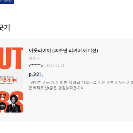
긋기
아웃라이어 (10주년 리커버 에디션)
김영사
r*******e
2026.02.01.
p.331
"평범한 사람과 비범한 사람을 가르는그 작은 차이!! 작은 기
문화적유산(좋은 환경)#작은차이