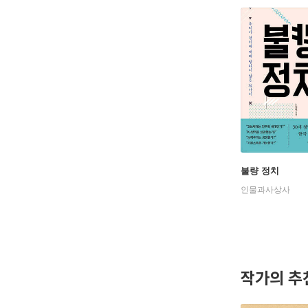
불량 정치
인물과사상사
작가의 추