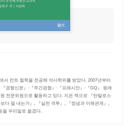
출생지
경기 부천
닫기
서 칸트 철학을 전공해 석사학위를 받았다. 2007년부터
며, 『경향신문』·『주간경향』·『프레시안』·『GQ』 등에
원 전문위원으로 활동하고 있다. 지은 책으로 『탄탈로스
나보다 덜 내는가』, 『실전 격투』, 『정념과 이해관계』,
등을 우리말로 옮겼다.