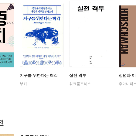
지구를 위한다는 착각
실전 격투
정념과 
부키
워크룸프레스
후마니타
천