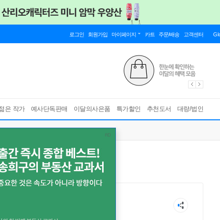
로그인
회원가입
마이페이지
카트
주문/배송
고객센터
Gl
젊은 작가
예사단독판매
이달의사은품
특가할인
추천도서
대량/법인