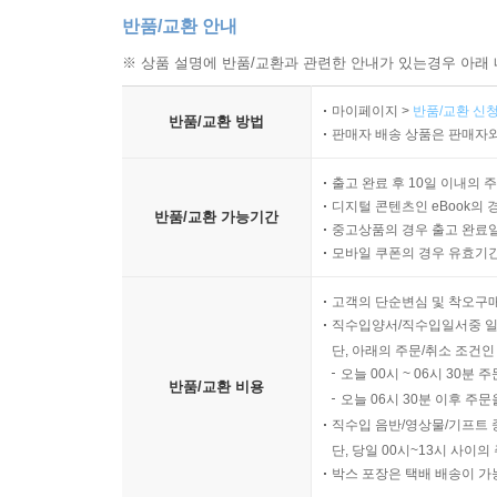
반품/교환 안내
※ 상품 설명에 반품/교환과 관련한 안내가 있는경우 아래 
마이페이지 >
반품/교환 신청
반품/교환 방법
판매자 배송 상품은 판매자와
출고 완료 후 10일 이내의 
디지털 콘텐츠인 eBook의 
반품/교환 가능기간
중고상품의 경우 출고 완료일
모바일 쿠폰의 경우 유효기간(
고객의 단순변심 및 착오구
직수입양서/직수입일서중 일
단, 아래의 주문/취소 조건인
오늘 00시 ~ 06시 30분 
반품/교환 비용
오늘 06시 30분 이후 주문
직수입 음반/영상물/기프트 
단, 당일 00시~13시 사이
박스 포장은 택배 배송이 가