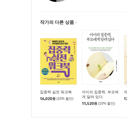
다섯 개의 감각을 열어줘라
집중력과 신체활동
두뇌를 깨우는 다양한 자극
작가의 다른 상품
집중력 높이기 시각화 트레이닝(훈련)
마인드맵, 유형별 활용법
집중력 체크리스트 4 _ 무엇이 우리 아이 집중을 
How to 성격별 집중력 공부법
PART 4 스스로 집중력을 키우는 노하우
노하우1: 올바른 식습관과 숙면의 중요성
노하우2: 집중 잘되는 환경 만들기
노하우3: 게임 방법을 이용해 흥미를 유발시키자
노하우4: 10분 공부법과 Only One 공부법
집중력 실전 워크북
아이의 집중력, 부모에
게 달려 있다
노하우5: 스스로의 행동에 책임지게 하라
16,020
원
(10% 할인)
1
11,520
원
(10% 할인)
집중력 체크리스트 5 _ 부모인 나는 얼마나 변화하
How to 집중력을 높이는 간단 운동법