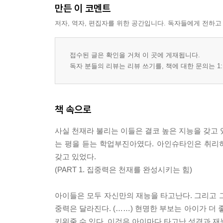
부록1 적성을 알면 집중력이 높아진다
만든 이 코멘트
논리수학지능｜언어지능｜공간지능｜대인관계지
저자, 역자, 편집자를 위한 공간입니다. 독자들에게 전하고
부록2 아이와 함께하는 집중력 놀이
감정 윷놀이｜조종사 놀이｜카드 짝 찾기 게임｜거
접수된 글은 확인을 거쳐 이 곳에 게재됩니다.
독자 분들의 리뷰는 리뷰 쓰기를, 책에 대한 문의는 1:
책 속으로
사실 천재라 불리는 이들은 결코 높은 지능을 갖고 
는 평을 듣는 학업부진아였다. 아인슈타인은 취리
갖고 있었다.
(PART 1. 집중력은 천재를 완성시키는 힘)
아이들은 모두 자신만의 재능을 타고난다. 그리고 
중력은 달라진다. (……) 현명한 부보는 아이가 더
키워줄 수 있다. 이것은 아이마다 타고난 성격과 재