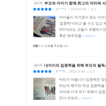
부모와 아이가 함께,최고의 자리에 
종이책
y******2
2013-01-03
신고
|
|
|
아이들이 커가면서 듣는 이야기
'집중력'이라고 볼 수도 있고 
OO'이라는 것들이 유행하기
혹은 해주었을...
더보기
2명
이 이 리뷰를 추천합니다.
내아이의 집중력을 위해 부모의 필독
종이책
k*****6
2012-12-28
신고
|
|
|
머리가 아픕니다 집중력은 정
하는데 했지만 막상 집중력을 
자리에 서게 하기 위해서 집중
면서 반성의...
더보기