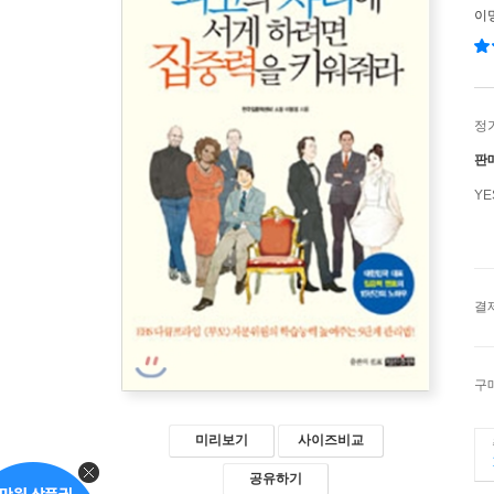
이
정
판
Y
결
구
미리보기
사이즈비교
공유하기