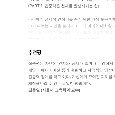
(PART 1. 집중력은 천재를 완성시키는 힘)
아이에게 정서적 안정감을 주기 위한 가장 좋은 방
야기 나누는 시간을 늘려라. (……) 아이와 대화할
거나, 자연스럽게 어깨에 손을 올리거나 함께 팔짱
향상에 큰 도움을 줄 수 있다. 부모와 함께 몸을 
물론 사회성도 함께 높아진다.
추천평
(PART 2. 집중력의 씨앗을 싹 틔우는 방법)
집중력은 자녀의 인지와 정서가 얼마나 건강하게 
--- 본문 중에서
게임과 애니메이션 등의 현란하고 자극적인 영상이
집중력 장애를 겪고 있다. 자신에게 주어진 과제를 
개척해나갈 수 있는 유일한 방법이다.
김동일 (서울대 교육학과 교수)