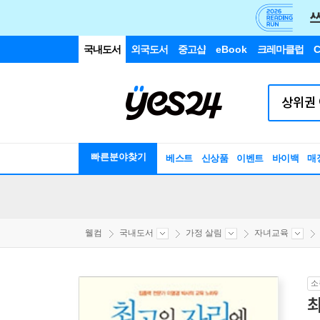
국내도서
외국도서
중고샵
eBook
크레마클럽
C
빠른분야찾기
베스트
신상품
이벤트
바이백
매
웰컴
국내도서
가정 살림
자녀교육
소