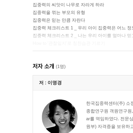
집중력의 씨앗이 나무로 자라게 하라
집중력을 꺾는 부모의 유형
집중력은 믿는 만큼 자란다
집중력 체크리스트 1 _ 우리 아이 집중력은 어느 
집중력 체크리스트 2 _ 나는 우리 아이를 얼마나 믿
How to '관찰일지'로 칭찬습관 기르기
PART 2 집중력은 씨앗을 싹 틔우는 방법
저자 소개
아이와 둘만의 시간을 가져라
(1명)
아이의 눈높이에서 말하고 행동하라
아이에게 조금 관대해도 된다
저 :
이명경
엄마의 불안을 전가하지 마라
아이의 마음 읽기, 5단계 대화법
한국집중력센터(주) 소
집중력 체크리스트 3 _ 아이 말에 얼마나 집중하고
종합연구원 객원연구원, 한국사이
How to 아이와 함께 규칙 세우기
ar를 역임하였다. 전문
원부) 자격증을 보유하고
PART 3 집중력 깨우는 다섯 가지 감각