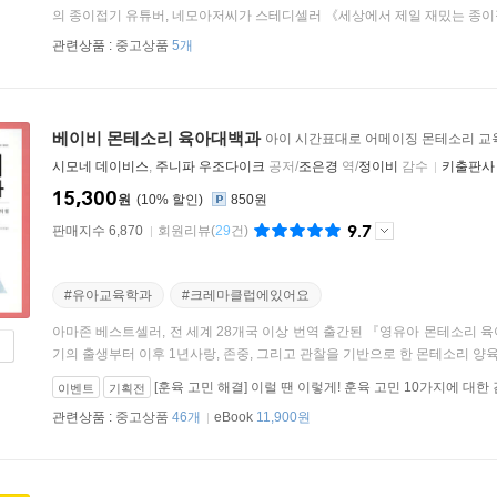
의 종이접기 유튜버, 네모아저씨가 스테디셀러 《세상에서 제일 재밌는 종이접
관련상품 :
중고상품
5개
베이비 몬테소리 육아대백과
아이 시간표대로 어메이징 몬테소리 교
시모네 데이비스
,
주니파 우조다이크
공저/
조은경
역/
정이비
감수
키출판사
15,300
원
10
%
850원
9.7
판매지수 6,870
회원리뷰
(
29
건)
#유아교육학과
#크레마클럽에있어요
아마존 베스트셀러, 전 세계 28개국 이상 번역 출간된 『영유아 몬테소리 
기의 출생부터 이후 1년사랑, 존중, 그리고 관찰을 기반으로 한 몬테소리 양육 방
[훈육 고민 해결] 이럴 땐 이렇게! 훈육 고민 10가지에 대한
이벤트
기획전
관련상품 :
중고상품
46개
eBook
11,900원