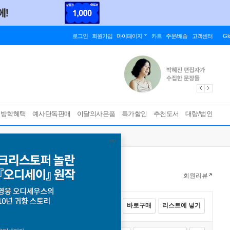
로그인
회원가입
마이페이지
카트
주문/배송
고객센터
Gl
름방학혜택
예사단독판매
이달의사은품
특가할인
추천도서
대량/법인
회원리뷰
전체선택
카트에 넣기
바로구매
리스트에 넣기