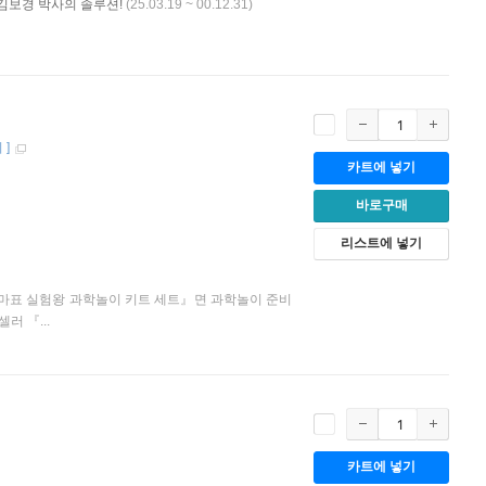
 김보경 박사의 솔루션!
(25.03.19 ~ 00.12.31)
지
]
카트에 넣기
바로구매
리스트에 넣기
엄마표 실험왕 과학놀이 키트 세트』면 과학놀이 준비
러 『...
카트에 넣기