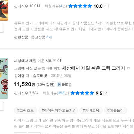
10.0
판매지수 10,011
회원리뷰
(
4
건)
유튜브 인기 크리에이터 돼지핑거의 공식 작품집단 5개의 기본형으로 무한 변
점과 도면의 장점을 다 모아! 유튜브 인기 채널 〈돼지핑거 미니카 종이접기〉를
관련상품 :
중고상품
6개
세상에서 제일 쉬운 시리즈-01
세상에서 제일 쉬운 그림 그리기
그림에 자신 없는 엄마를 위한
원아영
저
슬로래빗
2015년 08월
11,520
원
10
%
640원
9.5
판매지수 7,584
회원리뷰
(
353
건)
#그림초보
#아이랑뭐하고놀지?
#자녀교육
#예술놀이
아이가 그림 그려 달라면 당황하는 엄마!동그라미 세모 네모만으로 누구나 
림 놀이를 시작하세요.아이들은 놀이를 통해 배우고 생각을 표현하며 지적인 성