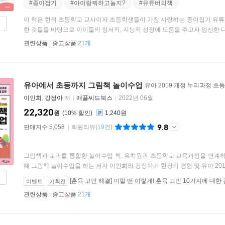
#종이접기
#아이랑뭐하고놀지?
#유튜버의책
이 책은 현직 초등학교 교사이자 초등학생들이 가장 사랑하는 종이접기 유튜
한 것들을 바탕으로 아이들의 정서적, 지능적 성장에 도움을 주고자 엄선한 다양
관련상품 :
중고상품
21개
유아에서 초등까지 그림책 놀이수업
유아 2019 개정 누리과정 초등
이인희
,
강정아
저
애플씨드북스
2022년 06월
22,320
원
10
%
1,240원
9.8
판매지수 5,058
회원리뷰
(
19
건)
그림책과 교과를 통합한 놀이수업 책. 유치원과 초등학교 교육과정을 연계하
해 그림책 놀이수업을 하는 저자 이인희와 강정아가 현장의 경험 및 유아 2019 
[훈육 고민 해결] 이럴 땐 이렇게! 훈육 고민 10가지에 대한
이벤트
기획전
관련상품 :
중고상품
21개