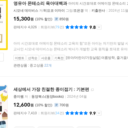
영유아 몬테소리 육아대백과
아이의 시간표대로 어메이징 몬테소리 
시모네 데이비스
저/
히요코 이마이
그림/
조은경
역
키출판사
2024년 11
15,300
원
10
%
850원
9.8
판매지수 4,026
회원리뷰
(
79
건)
아이 시간표대로 어메이징 몬테소리 교육의 힘“모든 아이는 자기만의 발달 시간
교사인 시모네 데이비스는 몬테소리 박사가 개발한 교육 원칙을 토대로 유아와 
[유아/어린이/가정살림] 여름방학, 줄거움
이벤트
선착순
사은품
기획전
(26.07.20 ~ 26.08.23)
관련상품 :
중고상품
22개
세상에서 가장 친절한 종이접기 : 기본편
종이쌤
저
동양북스(동양books)
2024년 04월
12,600
원
10
%
700원
9.9
판매지수 7,410
회원리뷰
(
34
건)