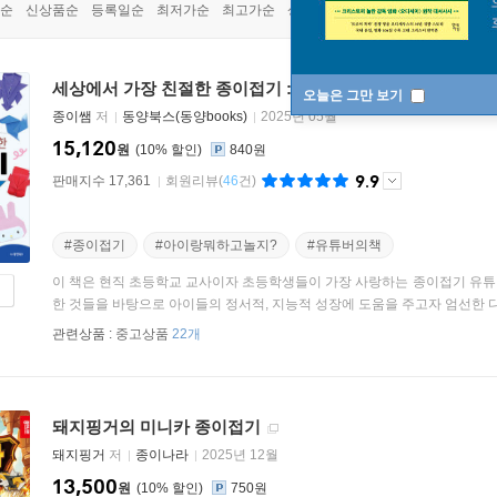
순
신상품순
등록일순
최저가순
최고가순
상품명순
세상에서 가장 친절한 종이접기 : 인기편
오늘은 그만 보기
종이쌤
저
동양북스(동양books)
2025년 05월
15,120
원
10
%
840원
9.9
판매지수 17,361
회원리뷰
(
46
건)
#종이접기
#아이랑뭐하고놀지?
#유튜버의책
이 책은 현직 초등학교 교사이자 초등학생들이 가장 사랑하는 종이접기 유튜
한 것들을 바탕으로 아이들의 정서적, 지능적 성장에 도움을 주고자 엄선한 다양
관련상품 :
중고상품
22개
돼지핑거의 미니카 종이접기
돼지핑거
저
종이나라
2025년 12월
13,500
원
10
%
750원