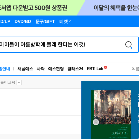
D/LP
DVD/BD
문구
/GIFT
티켓
독서유형검사
RBTI Lab
장안내
채널예스
사락
예스펀딩
클래스24
독서유형검사
여
놀이교육