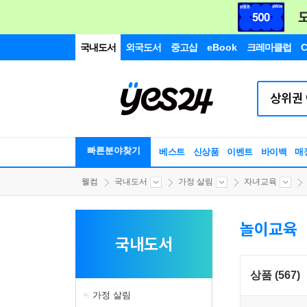
국내도서
외국도서
중고샵
eBook
크레마클럽
C
빠른분야찾기
베스트
신상품
이벤트
바이백
매
웰컴
국내도서
가정 살림
자녀교육
놀이교육
국내도서
상품 (567)
가정 살림