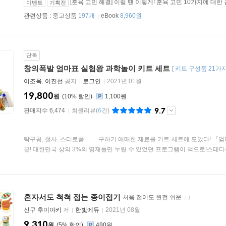
[훈육 고민 해결] 이럴 땐 이렇게! 훈육 고민 10가지에 대한
이벤트
기획전
관련상품 :
중고상품
197개
eBook
8,960원
단독
창의폭발 엄마표 실험왕 과학놀이 키트 세트
[
키트 구성품 21가
이조옥
,
이진선
공저
로그인
2021년 01월
19,800
원
10
%
1,100원
9.7
판매지수 6,474
회원리뷰
(
6
건)
탁구공, 철사, 스티로폼…… 구하기 애매한 재료를 키트 세트에 모았다! 『
끝! 대한민국 상의 3%의 영재들만 누릴 수 있었던 프로그램이 책으로!스테디셀
혼자서도 척척 접는 종이접기
처음 접어도 완전 쉬운
신구 후미야키
저
한빛에듀
2021년 08월
9,310
원
5
%
490원