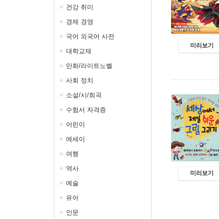
건강 취미
경제 경영
국어 외국어 사전
미리보기
대학교재
만화/라이트노벨
사회 정치
소설/시/희곡
수험서 자격증
어린이
에세이
여행
역사
미리보기
예술
유아
인문