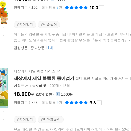
10.0
판매지수 4,101
회원리뷰
(
3
건)
#종이접기
#예술놀이
아이들의 영원한 놀이 친구 종이접기! 하지만 책을 보며 접다 보면 어려워서
음인 아이도 얼마든지 멋지게 접어 완성할 수 있는 『혼자 척척 종이접기』 시
관련상품 :
중고상품
11개
세상에서 제일 쉬운 시리즈-13
세상에서 제일 똘똘한 종이접기
접다 보면 저절로 머리가 좋아지는
이원표
저
슬로래빗
2025년 12월
18,000
원
10
%
1,000원
9.6
판매지수 6,348
회원리뷰
(
9
건)
#종이접기
#엄마표놀이
AI도 대신할 수 없는 진짜 창의력 수업네모아저씨와 함께 시작해 보세요!