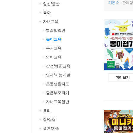
기본순
판매량
임신/출산
육아
자녀교육
학습법일반
놀이교육
독서교육
영어교육
감성/체험교육
영재/지능개발
미리보기
초등생활지도
좋은부모되기
자녀교육일반
요리
집/살림
결혼/가족