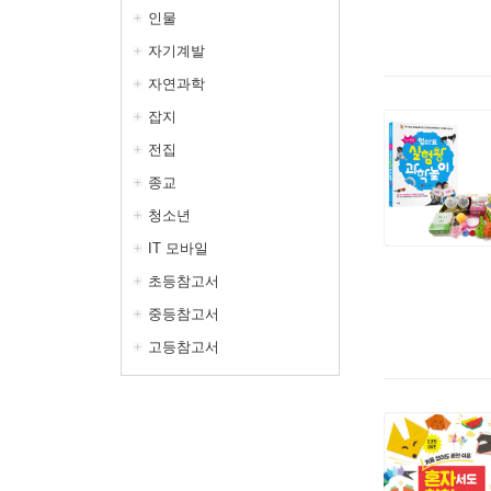
인물
자기계발
자연과학
잡지
전집
종교
청소년
IT 모바일
초등참고서
중등참고서
고등참고서