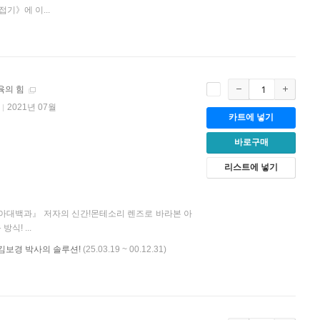
기》에 이...
육의 힘
2021년 07월
카트에 넣기
바로구매
리스트에 넣기
육아대백과』 저자의 신간!몬테소리 렌즈로 바라본 아
식! ...
 김보경 박사의 솔루션!
(25.03.19 ~ 00.12.31)