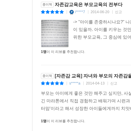
자존감교육은 부모교육의 전부다
종이책
달성 정도에 대해 모니터링하고, 수행 후에는 수행
i*****7
2014-06-20
신고
|
|
|
아이의 자존감을 높이기 위해서는 스스로 선택한
-> "아이를 존중하시나요?" 
중요하다. 다섯째, 성공과 실패에 대한 부모의 대처
이 있을까. 아이를 키우는 것
통해 성공으로 바꾸는 경험을 하도록 도와주어야 한다
위한 부모교육, 그 중심에 있어
훈육 방법이다. 칭찬은 아이로 하여금 자신이 외
칭찬과 인정을 받게 되면 자신의 능력이 값진 것이
1명
이 이 리뷰를 추천합니다.
소심한 아이는 장점을 인정하고 적극성을 유도하며
아이에게는 해명할 기회를 주고 행동에 초점을 맞춰
자존감 교육은 아이의 행복과 성공을 위한 핵심 키
[자존감 교육] 자녀와 부모의 자존감
종이책
- 자존감 교육을 통해 높은 자존감을 갖게 되면, 아이
s*****a
2014-04-13
신고
|
|
|
긍정적 자기 개념은 대인관계에서 아주 훌륭한 자원
부모는 아이에게 좋은 것만 해주고 싶지만, 사
된다. 자존감이 높은 사람은 자신이 원하는 바가 무
긴 마라톤에서 직접 경험하고 배워가며 시련과 
있어도 목표를 쉽게 바꾸거나 포기하지도 않는다. 
터맘'이라고 해서 성장한 아이들에게까지 치맛바
높은 자기 조절 능력은 높은 문제 해결 능력으로 이
잘하는 것은 아니지만, 자존감 높은 아이가 높은 성
1명
이 이 리뷰를 추천합니다.
높은 성적을 받게 된다.