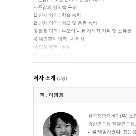
자존감의 영역별 구분
1) 인지 영역 : 학습 능력
2) 신체 영역 : 외모 및 운동 능력
3) 물질 영역 : 부모의 사회 경제적 지위 및 소유물
4) 대인관계 영역 : 사회성
5) 인성 영역 : 성품
자존감 교육의 초점
2부 자존감의 발달
저자 소개
발달 단계별 자존감 향상법
(1명)
- 영아기
- 유아기
저 :
이명경
- 초기 아동기 : 초등 저학년
- 후기 아동기 : 초등 고학년
한국집중력센터(주) 소
- 청소년기
종합연구원 객원연구원, 한국사이
- 청년기 및 성인 초기
ar를 역임하였다. 전문
- 중년기