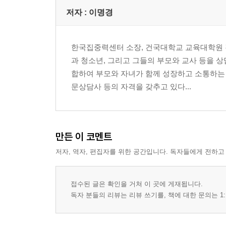
1단계 : 문제 정의 - 자신이 해야 할 것이 무엇인지
저자 : 이명경
2단계 : 계획 수립 - 언제, 어떤 방법으로 하는 
3단계 : 중간 점검 - 자기 자신의 상태와 목표 달성
4단계 : 수행 후 점검 - 과제의 완성도, 부족한 자
한국집중력센터 소장, 건국대학교 교육대학원 
5단계 : 자기 강화 - 스스로에 대한 칭찬과 격려
과 청소년, 그리고 그들의 부모와 교사 등을 상
합하여 부모와 자녀가 함께 성장하고 소통하는
4. 선택과 책임 가르치기
문상담사 등의 자격을 갖추고 있다...
생각과 의견 물어보기
다양한 역할 주기
자기 실수에 대해 책임 지우기
만든 이 코멘트
5. 성공과 실패에 대한 부모의 대처 전략
저자, 역자, 편집자를 위한 공간입니다. 독자들에게 전하고
꿈이 크면 자존감은 떨어진다
성공과 실패의 원인을 다르게 분석하라
접수된 글은 확인을 거쳐 이 곳에 게재됩니다.
실패에 대한 내성이 자존감 급락을 예방한다
독자 분들의 리뷰는 리뷰 쓰기를, 책에 대한 문의는 1:
6. 자존감을 높이는 칭찬과 훈육 방법