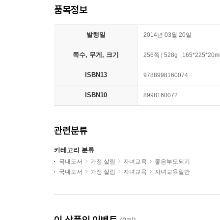
품목정보
발행일
2014년 03월 20일
쪽수, 무게, 크기
256쪽 | 528g | 165*225*20
ISBN13
9788998160074
ISBN10
8998160072
관련분류
카테고리 분류
국내도서
가정 살림
자녀교육
좋은부모되기
국내도서
가정 살림
자녀교육
자녀교육일반
이 상품의 이벤트