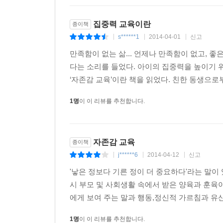
- 이렇듯 자존감은 살아가는 데 필요한 여러 가지
집중력 교육이란
종이책
확고한 믿음이 있기 때문에 주변에서 원하는 삶이
s******1
2014-04-01
신고
|
|
|
창의적으로 그리고 주체적으로 자신이 원하는 삶을 
만족함이 없는 삶... 언제나 만족함이 없고, 
핵심 키워드가 아닐 수 없다.
다는 소리를 들었다. 아이의 집중력을 높이기
‘자존감 교육’이란 책을 읽었다. 친한 동생으로
1명
이 이 리뷰를 추천합니다.
자존감 교육
종이책
j******6
2014-04-12
신고
|
|
|
'낳은 정보다 기른 정이 더 중요하다'라는 말
시 부모 및 사회생활 속에서 받은 양육과 훈육
에게 보여 주는 말과 행동,정신적 가르침과 유산
1명
이 이 리뷰를 추천합니다.