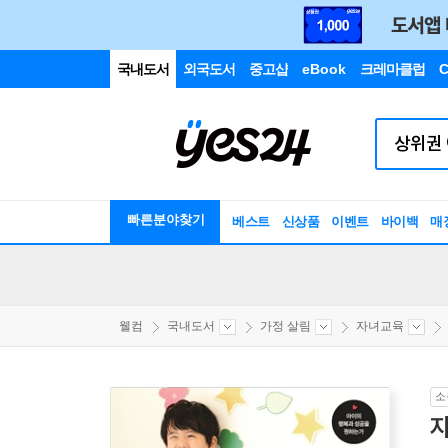
국내도서
외국도서
중고샵
eBook
크레마클럽
C
빠른분야찾기
베스트
신상품
이벤트
바이백
매
웰컴
국내도서
가정 살림
자녀교육
소