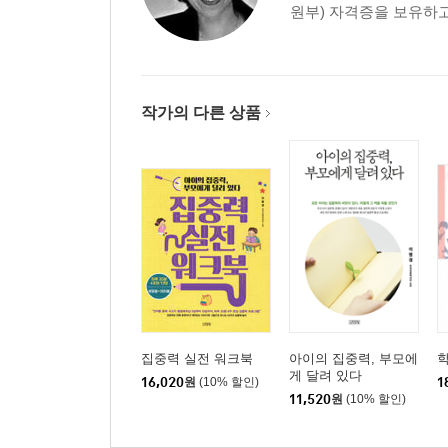
원부) 자격증을 보유하고
- 노년기
자존감, 남성과 여성 중 누가 더 높을까?
3부 자존감 교육법
작가의 다른 상품
1. 공감 능력 높이기
사랑과 존중은 다르다
존중의 시작, 공감의 방법
감정에 대한 타당화를 먼저 한 후 객관화하기
공감의 핵심, 좌절된 욕구 찾기
2. 신체에 대한 각성 및 조절 능력 높이기
자존감을 위협하는 신체 변화
신체적 각성 상태에 대한 이해를 통한 알아차림
집중력 실전 워크북
아이의 집중력, 부모에
게 달려 있다
교감 신경계의 활성화를 낮추는 방법 지도
16,020
원
(10% 할인)
1
11,520
원
(10% 할인)
3. 자기 조절 능력 향상