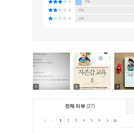
유아기와 아동기에 뚜렷이 형성되고, 대체로 8세를
7%
이후 성장 과정에서 부정적 피드백을 받더라도 기
0%
형성될 경우 이후 부정적 피드백을 받게 되면 자기
0%
이전 시기의 자존감 교육을 특히 강조한다.
아이의 자존감을 높이는 방법은 자존감을 교육하는
- 지금까지 나온 자존감 관련 책들은 자존감의
방법론에는 소홀한 것이 사실이다. 이 책은 이러
교육이 필요한지, 자존감 교육은 어떠한 의미를 
어떠한 효과를 기대할 수 있는지 그 실제적 방법론을
높이기, 신체에 대한 각성 및 조절 능력 높이기, 
높이는 칭찬과 훈육 방법, 아이 특성별 자존감 향상법
5
5
3
- 자존감 교육의 구체적 방법은 첫째 공감 능력 높
전체 리뷰
(27)
높은 자존감도 형성할 수 있다. 둘째, 신체에 대
알아차리고 이것을 편안하게 받아들일 수 있게 교육
1
2
3
4
5
6
수행에서의 좋은 결과를 통해 자존감을 높일 수 있다
수행 후 점검, 자기 강화의 5단계 전략을 제시한다.