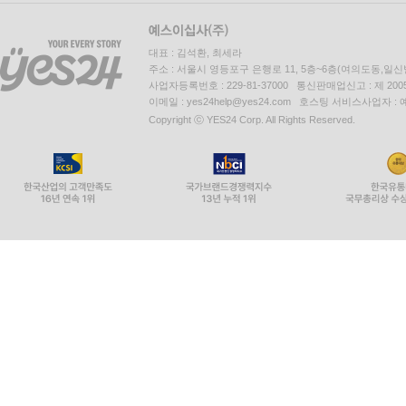
대표 : 김석환, 최세라
주소 : 서울시 영등포구 은행로 11, 5층~6층(여의도동,일신
사업자등록번호 : 229-81-37000 통신판매업신고 : 제 200
이메일 : yes24help@yes24.com 호스팅 서비스사업자 :
Copyright ⓒ YES24 Corp. All Rights Reserved.