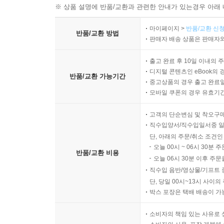
※ 상품 설명에 반품/교환과 관련한 안내가 있는경우 아래 
마이페이지 >
반품/교환 신청
반품/교환 방법
판매자 배송 상품은 판매자와
출고 완료 후 10일 이내의 
디지털 콘텐츠인 eBook의 
반품/교환 가능기간
중고상품의 경우 출고 완료일
모바일 쿠폰의 경우 유효기간(
고객의 단순변심 및 착오구
직수입양서/직수입일서중 일
단, 아래의 주문/취소 조건인
오늘 00시 ~ 06시 30분 
반품/교환 비용
오늘 06시 30분 이후 주문
직수입 음반/영상물/기프트 
단, 당일 00시~13시 사이
박스 포장은 택배 배송이 가
소비자의 책임 있는 사유로 