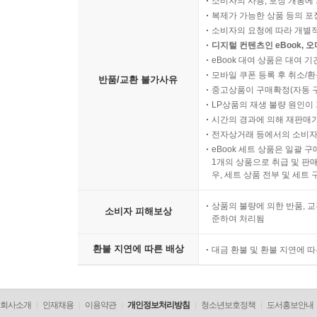
소비자의 사용, 포장 개봉에 
복제가 가능한 상품 등의 포장을 
소비자의 요청에 따라 개별
디지털 컨텐츠인 eBook, 
eBook 대여 상품은 대여 기
모바일 쿠폰 등록 후 취소/환
반품/교환 불가사유
중고상품이 구매확정(자동 
LP상품의 재생 불량 원인이 기
시간의 경과에 의해 재판매가
전자상거래 등에서의 소비자
eBook 세트 상품은 일괄 
1개의 상품으로 취급 및 판매
우, 세트 상품 전부 및 세트
상품의 불량에 의한 반품, 교
소비자 피해보상
준하여 처리됨
환불 지연에 따른 배상
대금 환불 및 환불 지연에 
회사소개
인재채용
이용약관
개인정보처리방침
청소년보호정책
도서홍보안내