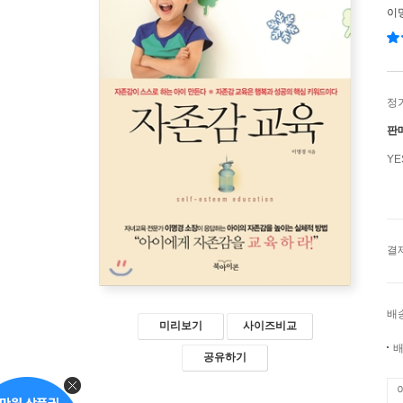
이
정
판
Y
결
배
미리보기
사이즈비교
배
공유하기