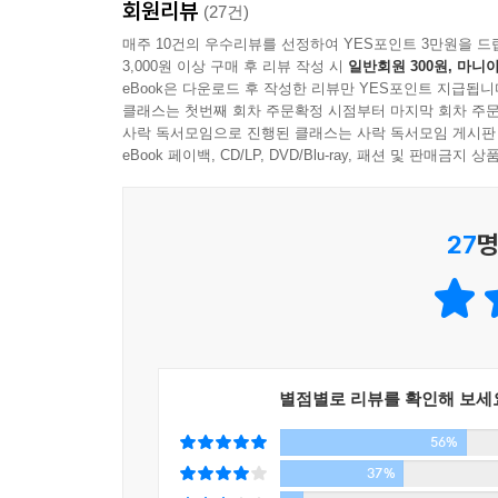
회원리뷰
- 자존감은 스스로를 사랑하고 자신의 힘을 믿는
(27건)
바뀌지 않는다. 자신에 대한 견고한 이미지의 형태
매주 10건의 우수리뷰를 선정하여 YES포인트 3만원을 드
5부 자존감 교육의 효과
3,000원 이상 구매 후 리뷰 작성 시
일반회원 300원, 마니아
것이다. 자존감이 형성되는 시기에 제대로 자존감 
높은 공감 능력, 대인관계 능력
eBook은 다운로드 후 작성한 리뷰만 YES포인트 지급됩니
우울로 들어가는 사람으로 성장하지 않는다. 대신
클래스는 첫번째 회차 주문확정 시점부터 마지막 회차 주문
높은 집중력
편안하게 받아들이고 자신을 변화·성장시키기 위해
사락 독서모임으로 진행된 클래스는 사락 독서모임 게시판
목표 지향적 행동, 자기 조절 능력
eBook 페이백, CD/LP, DVD/Blu-ray, 패션 및 판매금
자기 주도적 학습 능력
자존감 교육의 초점은 변화 여지가 큰 성품과 대인
- 자존감은 사람들과의 상호작용 과정에서 비교를 
27
명
근거로 삼아 자존감을 높이거나 낮추는 영역은 인지 
소유물), 대인관계 영역(사회성), 인성 영역(성품
높아지는 것이다. 특히 자존감 교육의 초점은 스스
인성, 대인관계, 인지, 신체, 물질 영역의 순이다
성품과 대인관계 능력의 중요성을 강조해야 한다.
다른 사람과의 비교보다는 자기 자신의 과거 모습을
별점별로 리뷰를 확인해 보세
56%
자존감 발달의 결정적 시기인 초등 저학년 이전의 
- 자존감은 태어나서 죽을 때까지 높아지기도 하고 
37%