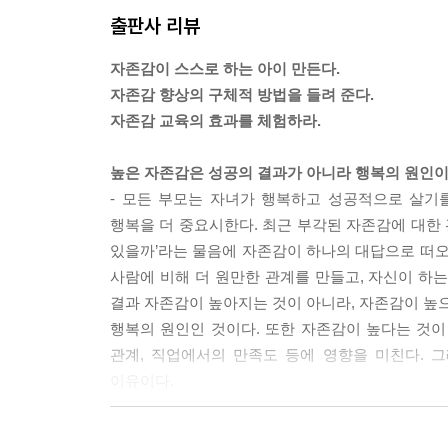
노력 중심 VS 능력 중심
출판사 리뷰
과정 중심 VS 결과 중심
자기 준거 VS 타인 준거
자존감이 스스로 하는 아이 만든다.
좋은 성격 VS 좋은 머리
자존감 향상의 구체적 방법을 들려 준다.
자존감을 낮추지 않으며 훈육하는 방법
자존감 교육의 효과를 체험하라.
7. 아이 특성별 자존감 향상법
높은 자존감은 성공의 결과가 아니라 행복의 원인
소심한 아이
- 모든 부모는 자녀가 행복하고 성공적으로 살기
고집 센 아이
행복을 더 중요시한다. 최근 부각된 자존감에 대한 
거짓말 많이 하는 아이
있을까’라는 물음에 자존감이 하나의 대답으로 떠오
잘 우는 아이
사람에 비해 더 원만한 관계를 만들고, 자신이 하는
결과 자존감이 높아지는 것이 아니라, 자존감이 높으
4부 부모의 자존감, 자녀의 자존감
행복의 원인인 것이다. 또한 자존감이 높다는 것
자존감 낮은 부모의 유형
관계, 직업에서의 만족도 등에 영향을 미친다. 
허용적 부모와 통제적 부모의 한계
이유이다.
낮은 자존감으로 인한 부부 갈등 해결하기
자기주장 훈련
자존감은 견고하고 지속성을 갖고 있어 자존감 교
가족 회의를 통해 가족 규칙 만들기