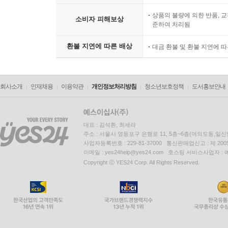
상품의 불량에 의한 반품, 교
소비자 피해보상
준하여 처리됨
환불 지연에 따른 배상
대금 환불 및 환불 지연에 
회사소개
인재채용
이용약관
개인정보처리방침
청소년보호정책
도서홍보안내
대표 : 김석환, 최세라
주소 : 서울시 영등포구 은행로 11, 5층~6층(여의도동,일신
사업자등록번호 : 229-81-37000 통신판매업신고 : 제 200
이메일 : yes24help@yes24.com 호스팅 서비스사업자 :
Copyright ⓒ YES24 Corp. All Rights Reserved.