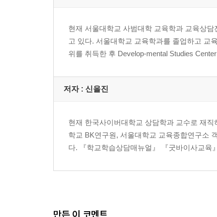
2. 주의집중력 문제에 대한 학습상담 절차
9장 학습부진 영재아
현재 서울대학교 사범대학 교육학과 교육상담
1. 학습부진 영재아 정의
고 있다. 서울대학교 교육학과를 졸업하고 교육부 국
2. 학습부진 영재아의 판별
위를 취득한 후 Develop-mental Studies C
3. 학습부진 영재아를 위한 상담 및 교수 프로그램
저자 : 신을진
10장 학습 무동기
1. 학습동기에 대한 이해
2. 학습 무동기에 대한 학습상담 절차
현재 한국사이버대학교 상담학과 교수로 재직하
학교 BK연구원, 서울대학교 교육종합연구소 
11장 웹 기반 학습상담
다. 『학교학습상담매뉴얼』 『굿바이사교육』
1. 웹 기반 학습상담 프로그램의 개발
2. 웹 기반 학습상담 프로그램의 구성
3. 웹 기반 학습상담 프로그램의 효과
12장 학업증진을 위한 몇 가지 조언
만든 이 코멘트
1. 학습자의 식단관리