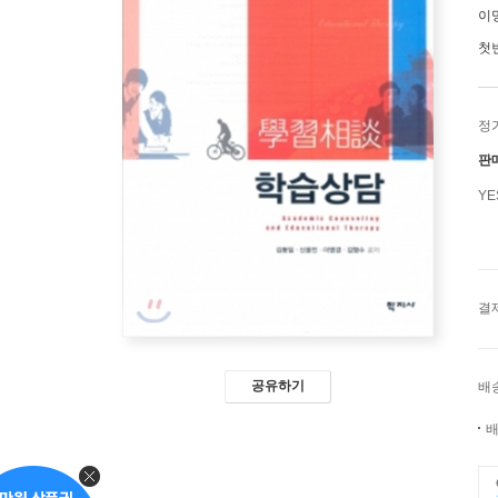
이
첫
정
판
Y
결
공유하기
배
배