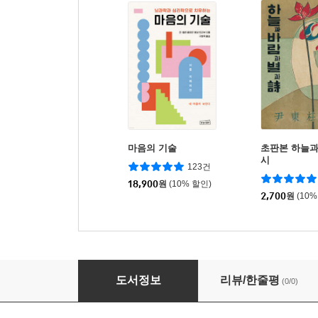
마음의 기술
초판본 하늘과
시
123건
18,900
원
(10% 할인)
2,700
원
(10%
학습 상담
도서정보
리뷰/한줄평
(0/0)