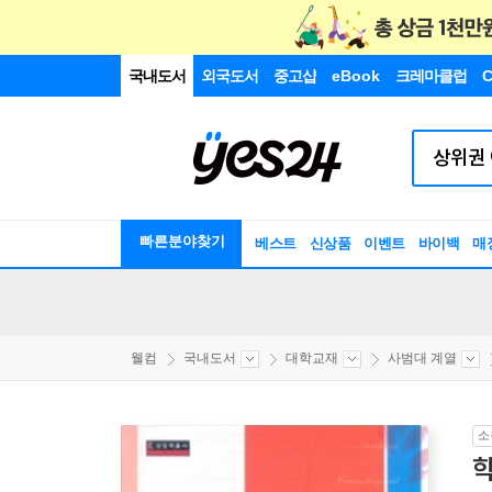
국내도서
외국도서
중고샵
eBook
크레마클럽
C
빠른분야찾기
베스트
신상품
이벤트
바이백
매
웰컴
국내도서
대학교재
사범대 계열
소