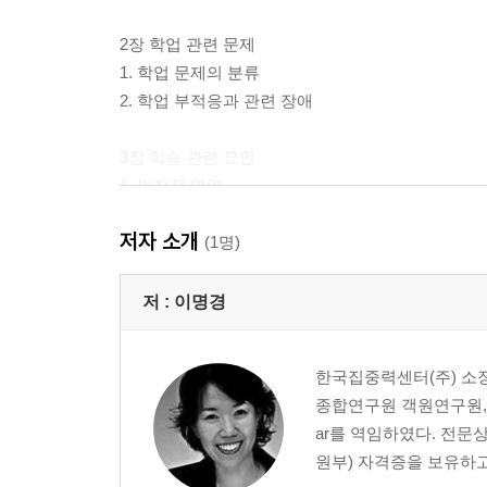
2장 학업 관련 문제
1. 학업 문제의 분류
2. 학업 부적응과 관련 장애
3장 학습 관련 요인
1. 인지적 영역
2. 정의적 영역
저자 소개
3. 환경적 영역
(1명)
4장 학습상담을 위한 진단 및 평가
저 :
이명경
1. 학습상담의 주요 호소 문제 유형
2. 학습 문제의 원인 평가
한국집중력센터(주) 소
3. 진단 및 평가의 절차
종합연구원 객원연구원, 한국사이
4. 일반적인 심리검사 활용 지침
ar를 역임하였다. 전문
원부) 자격증을 보유하고
5장 학습전략