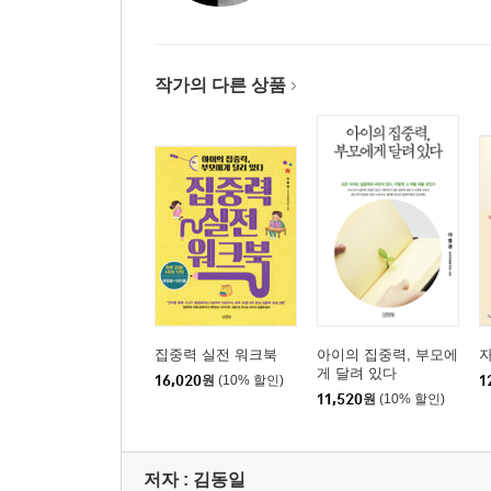
1. 학습부진과 학습전략
2. 학습전략 프로그램 분류
3. 학습전략 프로그램 실제
작가의 다른 상품
4. 학습전략 프로그램 효과
2부 학습상담의 실제
6장 학습상담의 절차
1. 학습상담의 절차
2. 상담 사례에 대한 적용 예
7장 시험불안
1. 시험불안에 대한 이해
집중력 실전 워크북
아이의 집중력, 부모에
게 달려 있다
2. 시험불안에 대한 상담 실제
16,020
원
(10% 할인)
1
11,520
원
(10% 할인)
8장 주의집중력 문제
1. 주의집중력에 대한 이해
저자 : 김동일