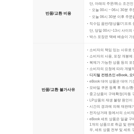
단, 아래의 주문/취소 조건인
오늘 00시 ~ 06시 30분 
반품/교환 비용
오늘 06시 30분 이후 주문
직수입 음반/영상물/기프트 
단, 당일 00시~13시 사이
박스 포장은 택배 배송이 가
소비자의 책임 있는 사유로 
소비자의 사용, 포장 개봉에 
복제가 가능한 상품 등의 포장을 
소비자의 요청에 따라 개별
디지털 컨텐츠인 eBook, 
eBook 대여 상품은 대여 기
모바일 쿠폰 등록 후 취소/환
반품/교환 불가사유
중고상품이 구매확정(자동 
LP상품의 재생 불량 원인이 기
시간의 경과에 의해 재판매가
전자상거래 등에서의 소비자
eBook 세트 상품은 일괄 
1개의 상품으로 취급 및 판매
우, 세트 상품 전부 및 세트