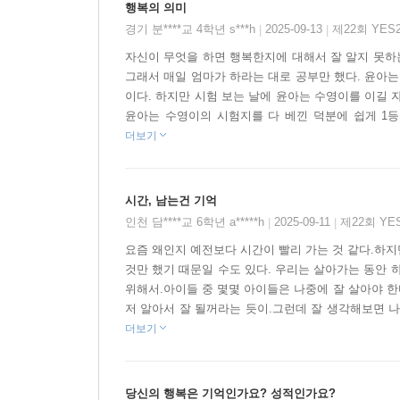
행복의 의미
『시간 가게』는 입시 광풍으로 온전한 자기를 잃어
경기 분****교 4학년 s***h
2025-09-13
제22회 YE
|
|
사고, 자신의 기억을 잃어버린다. 이는 현실에서
자신이 무엇을 하면 행복한지에 대해서 잘 알지 못하는
것이다. 서사가 진행되며 아이들의 소망을 재미있게
그래서 매일 엄마가 하라는 대로 공부만 했다. 윤아는
이다. 하지만 시험 보는 날에 윤아는 수영이를 이길 자
윤아는 수영이의 시험지를 다 베낀 덕분에 쉽게 1등을
‘지금 쓸 수 있는 십 분’을 사기 위해서라면 과거
더보기
필요로 하는 아이들 심리의 반증이면서 동시에 ‘
반영하고 있다. 현실에 대한 예리한 관찰을 기초
독창성과 박진감은 심사위원들의 마음을 사로잡기 
시간, 남는건 기억
인천 담****교 6학년 a*****h
2025-09-11
제22회 YE
|
|
“열심히 공부해야 미래가 편한 거야. 지금은 힘들어도
요즘 왜인지 예전보다 시간이 빨리 가는 것 같다.하
것만 했기 때문일 수도 있다. 우리는 살아가는 동안 하
엄마가 하라는 대로 했을 뿐, 이유는 생각해 본 적
위해서.아이들 중 몇몇 아이들은 나중에 잘 살아야 한
저 알아서 잘 될꺼라는 듯이.그런데 잘 생각해보면 나
더보기
초등학교 5학년인 윤아는 엄마가 짜 놓은 계획표에 
학원 레벨 테스트를 잘 보기 위해 과외를 받고, 
떳떳하기 위해 윤아를 좋은 대학에 보내야 한다는 
당신의 행복은 기억인가요? 성적인가요?