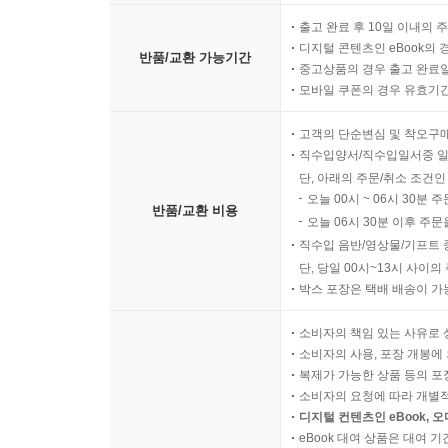
출고 완료 후 10일 이내의 
디지털 콘텐츠인 eBook의 
반품/교환 가능기간
중고상품의 경우 출고 완료일
모바일 쿠폰의 경우 유효기간(
고객의 단순변심 및 착오구
직수입양서/직수입일서중 일
단, 아래의 주문/취소 조건인
오늘 00시 ~ 06시 30분 
반품/교환 비용
오늘 06시 30분 이후 주문
직수입 음반/영상물/기프트 
단, 당일 00시~13시 사이
박스 포장은 택배 배송이 가
소비자의 책임 있는 사유로 
소비자의 사용, 포장 개봉에 
복제가 가능한 상품 등의 포장을 
소비자의 요청에 따라 개별
디지털 컨텐츠인 eBook, 
eBook 대여 상품은 대여 기