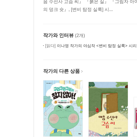
음 수선사 고슴 씨』 『붉은 실』 『그림자 아
의 덩크 슛』, [변비 탐정 실룩] 시...
작가와 인터뷰
(2개)
[읽다]
이나영 작가의 야심작 <변비 탐정 실룩> 시
작가의 다른 상품