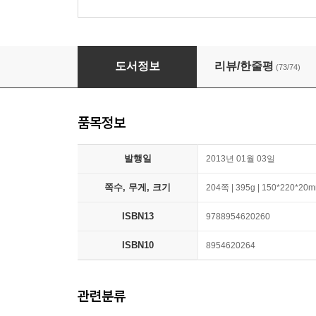
시간가게
도서정보
리뷰/한줄평
(73/74)
품목정보
발행일
2013년 01월 03일
쪽수, 무게, 크기
204쪽 | 395g | 150*220*20
ISBN13
9788954620260
ISBN10
8954620264
관련분류