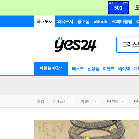
국내도서
외국도서
중고샵
eBook
크레마클럽
C
빠른분야찾기
베스트
신상품
이벤트
바이백
매
웰컴
국내도서
어린이
3-4학년
3-