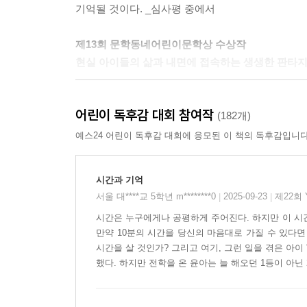
기억될 것이다. _심사평 중에서
제13회 문학동네어린이문학상 수상작
현실 아이들의 삶과 내면에 접속하는 생생한 판타지
교훈주의를 뛰어넘은 역사 동화의 진수를 선보인 
어린이 독후감 대회 참여작
받은 『거짓말 학교』, 작품의 배경을 프랑스로 확
(182개)
인간성에 대한 깊이 있는 시각을 담은 『열세 번
예스24 어린이 독후감 대회에 응모된 이 책의 독후감입니다
문학동네어린이문학상이 또 한 번의 걸출한 수상작
시대의 초등학생들과 그 가족들의 모습을 정면으로 
시간과 기억
경제 위기가 빚어낸 낙오에 대한 공포와 국제중, 
서울 대****교 5학년 m********0
2025-09-23
제22회
|
|
있던 마지노선을 무너트리고 초등학생까지 입시 
시간은 누구에게나 공평하게 주어진다. 하지만 이 시간에
속에서 많은 초등학생들은 학원을 순회하며 자란다
만약 10분의 시간을 당신의 마음대로 가질 수 있다면
후일의 목표를 위한 경력으로 준비된다. 가족의 풍
시간을 살 것인가? 그리고 여기, 그런 일을 겪은 아이
면밀히 세워주는 식이다. 『시간 가게』는 판타지
했다. 하지만 전학을 온 윤아는 늘 해오던 1등이 아닌 
원하지도 않는 공부를 하며 늘 시간에 쫓기는 주인공
조금의 틈도 없이 꽉 짜여 있던 한 아이의 평범한 