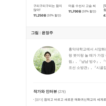
구리구리구리는 참지
마음 수선사 고슴 씨
[
않아!
11,700
원
(10% 할인)
11,250
원
(10% 할인)
6
그림 :
윤정주
홍익대학교에서 서양화를
랑 붓이랑 놀 때가 가장
림』, 『냠냠 빙수』, 
조선 소방관』, 『시골집
작가와 인터뷰
(2개)
[읽다]
참되고 바르고 새로운 매화귀신학교의 세계