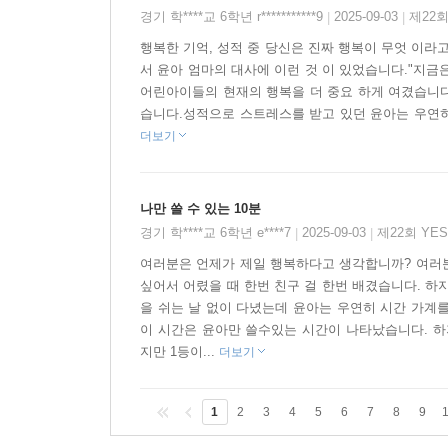
싶어 꾹 참으며 공부한다. 그러던 어느 날, 제시간
경기 학****교 6학년 r***********9
2025-09-03
제22회
|
|
물어볼 곳이 필요하던 윤아는 대수롭지 않게 시간
행복한 기억, 성적 중 당신은 진짜 행복이 무엇 이라고
압도하는 그 기이한 공간 안엔 마치 윤아가 올 줄 
서 윤아 엄마의 대사에 이런 것 이 있었습니다."지금
어린아이들의 현재의 행복을 더 중요 하게 여겼습니다
하루에 한 번, 행복한 기억을 하나 팔면 오직 나만
습니다.성적으로 스트레스를 받고 있던 윤아는 우연히 
망설임 없이 할아버지가 제시한 거래를 수락하고 특
더보기
고스란히 1등이 되는 시간으로 사용된다. 시간이 멈
결과가 만족스러워질수록, 엄마의 웃는 모습이 늘
하지만 이사 오면서 헤어졌던 친구 다현이와 외
나만 쓸 수 있는 10분
경기 학****교 6학년 e****7
2025-09-03
제22회 YE
상대방이 내보이는 따뜻한 감정에 진심으로 반응하
|
|
생각보다 무서운 일이라는 것을 느낀다. 게다가 몰래
여러분은 언제가 제일 행복하다고 생각합니까? 여러분
싶어서 어렸을 때 한번 친구 걸 한번 배겼습니다. 하
을 쉬는 날 없이 다녔는데 윤아는 우연히 시간 가계
매력 없는 아이, 아무것도 아닌 나 이윤아. 나는 누
이 시간은 윤아만 쓸수있는 시간이 나타났습니다. 
지만 1등이...
더보기
행복했던 기억이라……. 갑자기 떠올리려니 막막했다
1
2
3
4
5
6
7
8
9
누군가와 맺었던, 온전히 느꼈던 행복한 기억을 
시간을 팔기 위해서 ‘행복’에 대해 의식적으로 떠