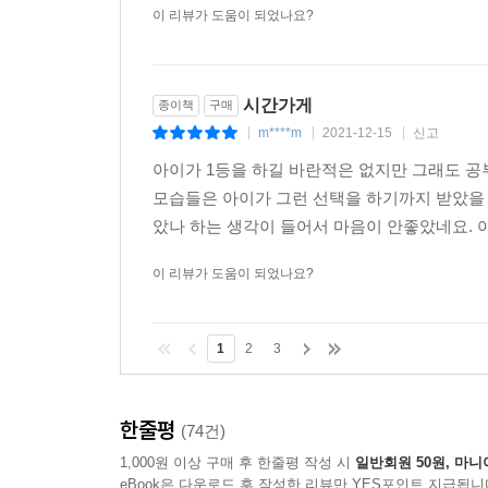
이 리뷰가 도움이 되었나요?
시간가게
종이책
구매
m****m
2021-12-15
신고
|
|
|
아이가 1등을 하길 바란적은 없지만 그래도 공
모습들은 아이가 그런 선택을 하기까지 받았을 
았나 하는 생각이 들어서 마음이 안좋았네요. 아
이 리뷰가 도움이 되었나요?
1
2
3
한줄평
(74건)
1,000원 이상 구매 후 한줄평 작성 시
일반회원 50원, 마니
eBook은 다운로드 후 작성한 리뷰만 YES포인트 지급됩니