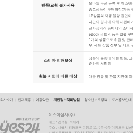
모바일 쿠폰 등록 후 취소/환
반품/교환 불가사유
중고상품이 구매확정(자동 
LP상품의 재생 불량 원인이 기
시간의 경과에 의해 재판매가
전자상거래 등에서의 소비자
eBook 세트 상품은 일괄 
1개의 상품으로 취급 및 판매
우, 세트 상품 전부 및 세트
상품의 불량에 의한 반품, 교
소비자 피해보상
준하여 처리됨
환불 지연에 따른 배상
대금 환불 및 환불 지연에 
회사소개
인재채용
이용약관
개인정보처리방침
청소년보호정책
도서홍보안내
대표 : 김석환, 최세라
주소 : 서울시 영등포구 은행로 11, 5층~6층(여의도동,일신
사업자등록번호 : 229-81-37000 통신판매업신고 : 제 200