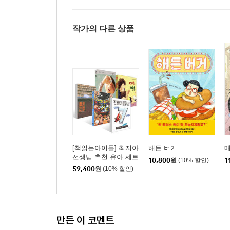
작가의 다른 상품
[책읽는아이들] 최지아
해든 버거
선생님 추천 유아 세트
10,800
원
(10% 할인)
1
59,400
원
(10% 할인)
만든 이 코멘트