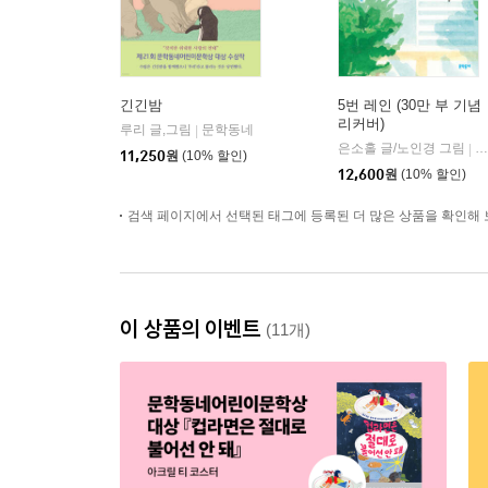
긴긴밤
5번 레인 (30만 부 기념
리커버)
루리 글,그림
문학동네
|
은소홀 글/노인경 그림
문
|
11,250
원
(10% 할인)
12,600
원
(10% 할인)
검색 페이지에서 선택된 태그에 등록된 더 많은 상품을 확인해 
이 상품의 이벤트
(11개)