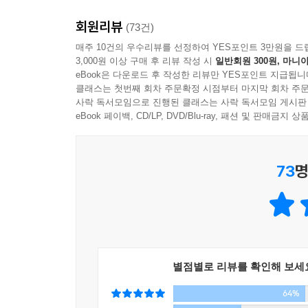
관계에 대한 기대감도 버리고 스스로의 느낌이나 의
회원리뷰
(73건)
행복, 기억, 시간 같은 것의 소중함을 느낀 윤아는 
매주 10건의 우수리뷰를 선정하여 YES포인트 3만원을 드
때문이다.
3,000원 이상 구매 후 리뷰 작성 시
일반회원 300원, 마니아
eBook은 다운로드 후 작성한 리뷰만 YES포인트 지급됩니
지금 행복하지 않은데 엄마 말처럼 미래에 행복해
클래스는 첫번째 회차 주문확정 시점부터 마지막 회차 주문
사락 독서모임으로 진행된 클래스는 사락 독서모임 게시판
중에서
eBook 페이백, CD/LP, DVD/Blu-ray, 패션 및 판매금
윤아는 사랑하는 사람들과의 추억을 더 이상 잃을
정반대의 새로운 거래를 제안하는데……. 윤아는 
73
명
서사의 흐름에도 속도감이 붙고 긴장감은 최고조를 
멈춰진 아이들의 삶을 다시 재생시켜야 할 때
입시라는 과제 앞에 아이들의 소소한 삶의 경험은 저평
사소한 경험들이 쌓여 유년기의 자아 정체성을 형
별점별로 리뷰를 확인해 보세
세계관은 그 무엇보다도 소중하다. 어린이청소년
64%
빠져들어 간다’면서, ‘내가 누구인지 모르는, 나를