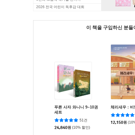
2026 전국 어린이 독후감 대회
이 책을 구입하신 분
푸른 사자 와니니 9~10권
체리새우 : 
세트
51건
12,150
원
(10
24,840
원
(10% 할인)