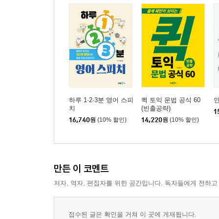
pattern 28 | I’m / trying / to부정사 / 확장어구
pattern 29 | I’m / planning / to부정사 / 확장어구
pattern 30 | I’m / going / to부정사 / 확장어구
pattern 31 | I’m / calling / to부정사 / 확장어구
pattern 32 | I’m / supposed / to부정사 / 확장어구
pattern 33 | I’m / scheduled / to부정사 / 확장어구
pattern 34 | I’m / worried / about 동명사 / 확장어구
pattern 35 | I’m / not worried / about 동명사 / 확장
하루 1·2·3분 영어 스피
퀵 토익 문법 공식 60
pattern 36 | I’m / interested / in 동명사 / 확장어구
치
(빈출공략)
1
pattern 37 | I’m / not interested / in 동명사 / 확장어
16,740
원
(10% 할인)
14,220
원
(10% 할인)
pattern 38 | Can I / 동사 / 확장어구
pattern 39 | Can I / use 목적어 / 확장어구
pattern 40 | Can I / take 목적어 / 확장어구
만든 이 코멘트
pattern 41 | Are you / ready / to부정사 / 확장어구
pattern 42 | Are you / able / to부정사 / 확장어구
저자, 역자, 편집자를 위한 공간입니다. 독자들에게 전하고
pattern 43 | Are you / supposed / to부정사 / 확장어
pattern 44 | Are you / going / to부정사 / 확장어구
접수된 글은 확인을 거쳐 이 곳에 게재됩니다.