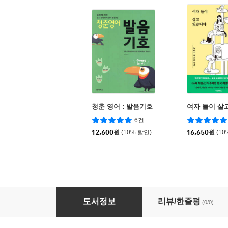
청춘 영어 : 발음기호
여자 둘이 살
6건
12,600
원
(10% 할인)
16,650
원
(10
이번엔 영어다! 0순위 왕초보 패턴 100
도서정보
리뷰/한줄평
(0/0)