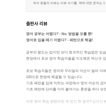
pattern 45 | Are you / planning / to부정사 / 확장어구
독자 분들의 리뷰는 리뷰 쓰기를, 책에 대한 문의는 1:
pattern 46 | Are you / trying / to부정사 / 확장어구
pattern 47 | Can you / give / me / 목적어 / 확장어구
pattern 48 | Can you / get / me / 목적어 / 확장어구
출판사 리뷰
pattern 49 | Can you / show / me / 목적어 / 확장어
pattern 50 | Can you / tell / me / 목적어 / 확장어구
영어 공부는 어렵다? - No, 방법을 모를 뿐!
pattern 51 | Do you / want / to부정사 / 확장어구
영어로 입을 떼기 어렵다? - 패턴으로 해결!
pattern 52 | Do you / like / to부정사 / 확장어구
pattern 53 | Do you / have / to부정사 / 확장어구
공부의 왕도는 없지만 보다 효과적인 학습법은 있습
pattern 54 | Do you / need / to부정사 / 확장어구
현장에서 초보 영어 학습자들을 지도해온 박신규 
pattern 55 | Do you / hate / to부정사 / 확장어구
pattern 56 | You / have / to부정사 / 확장어구
초보 학습자들은 영어와 우리말의 어순이 달라 아예
pattern 57 | You / don’t have / to부정사 / 확장어구
100으로 한방에 해결할 수 있습니다.
pattern 58 | You / should / 동사 / 확장어구
기초 패턴을 입에 익히는 과정에서 영어 어순의 감이
pattern 59 | You / shouldn’t / 동사 / 확장어구
기초 패턴에 단어를 이어 붙여가는 훈련을 하다 보
pattern 60 | You / had better / 동사 / 확장어구
pattern 61 | Who / is (are) / 명사/대명사 / 확장어구
쉬운 영어 학습 방법이란 게 있긴 한 걸까? 싶으신
pattern 62 | Who / is / your / 명사(구) / 확장어구