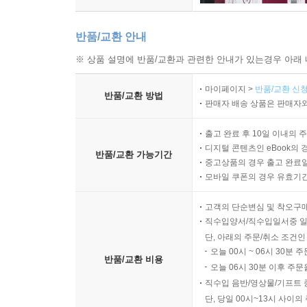
반품/교환 안내
※ 상품 설명에 반품/교환과 관련한 안내가 있는경우 아래 
마이페이지 >
반품/교환 신청
반품/교환 방법
판매자 배송 상품은 판매자와
출고 완료 후 10일 이내의 
디지털 콘텐츠인 eBook의 
반품/교환 가능기간
중고상품의 경우 출고 완료일
모바일 쿠폰의 경우 유효기간(
고객의 단순변심 및 착오구
직수입양서/직수입일서중 일
단, 아래의 주문/취소 조건인
오늘 00시 ~ 06시 30분 
반품/교환 비용
오늘 06시 30분 이후 주문
직수입 음반/영상물/기프트 
단, 당일 00시~13시 사이