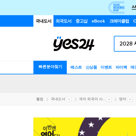
국내도서
외국도서
중고샵
eBook
크레마클럽
C
빠른분야찾기
베스트
신상품
이벤트
바이백
매
웰컴
국내도서
국어 외국어 사...
영어