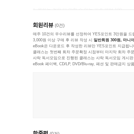
pattern 63 | Who / do you / 동사 / 확장어구
1. 원하는 것은 다 말할 수 있는 기초 패턴 100
pattern 64 | Who / did you / 동사 / 확장어구
미국인의 일상적인 의사소통에서 기본이 되는 문장
pattern 65 | Who / will / 동사 / 확장어구
회원리뷰
가장 많이 쓰이는 기초 패턴 100을 선정하였습니다.
(0건)
pattern 66 | Where / is (are) / 명사(구) / 확장어구
2. 한 단어씩 더해가며 문장으로 완성하기
매주 10건의 우수리뷰를 선정하여 YES포인트 3만원을 드
pattern 67 | Where / do you / 동사 / 확장어구
3,000원 이상 구매 후 리뷰 작성 시
일반회원 300원, 마니아
기초 패턴에 한 단어, 두 단어만 더해도 말하고 싶은
eBook은 다운로드 후 작성한 리뷰만 YES포인트 지급됩니
pattern 68 | Where / did you / 동사 / 확장어구
세 단어, 네 단어를 더하는 연습을 계속하면 영어에
클래스는 첫번째 회차 주문확정 시점부터 마지막 회차 주문
pattern 69 | Where / should I / 동사 / 확장어구
3. 영어식 어순에 따른 우리말-영어 말하기 연습
사락 독서모임으로 진행된 클래스는 사락 독서모임 게시판
pattern 70 | Where / can I / 동사 / 확장어구
영어식 어순으로 배열된 우리말 문장을 보며 영작 
eBook 페이백, CD/LP, DVD/Blu-ray, 패션 및 판매금
pattern 71 | When / is / 명사 / 확장어구
영어식 어순과 영어식 사고에 자연스럽게 익숙해집
pattern 72 | When / is / your / 명사 / 확장어구
4. 말하기 연습이 가능한 실용적인 말하기 훈련북
pattern 73 | When / do you / 동사 / 확장어구
패턴을 활용한 기본 문장 10개, 확장 문장 10개를
pattern 74 | When / did you / 동사 / 확장어구
지루한 반복 훈련이 아닌 실용적인 말하기 훈련을 할
pattern 75 | When / can I / 동사 / 확장어구
pattern 76 | Why / are you / 형용사(과거분사) / 
pattern 77 | Why / are you / 현재분사 / 확장어구
pattern 78 | Why / do you / 동사 / 확장어구
pattern 79 | Why / did you / 동사 / 확장어구
한줄평
(0건)