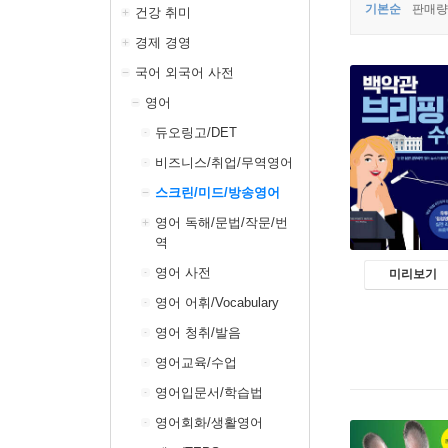
기본순
판매량
건강 취미
경제 경영
국어 외국어 사전
영어
듀오링고/DET
비즈니스/취업/무역영어
스크린/미드/방송영어
영어 독해/문법/작문/번
역
영어 사전
미리보기
영어 어휘/Vocabulary
영어 청취/발음
영어교육/수업
영어입문서/학습법
영어회화/생활영어