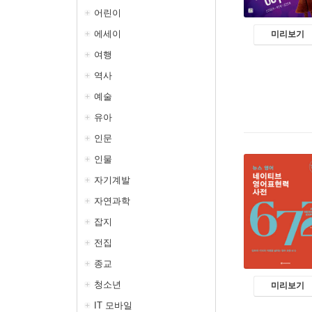
어린이
에세이
미리보기
여행
역사
예술
유아
인문
인물
자기계발
자연과학
잡지
전집
종교
청소년
미리보기
IT 모바일