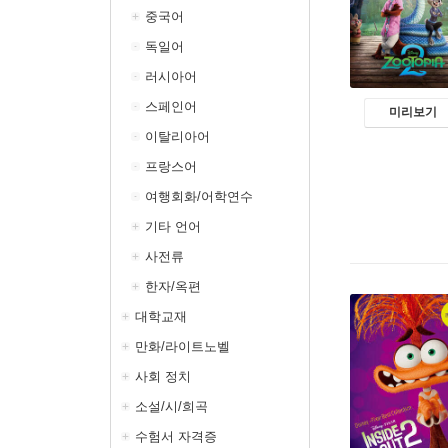
중국어
독일어
러시아어
스페인어
미리보기
이탈리아어
프랑스어
여행회화/어학연수
기타 언어
사전류
한자/옥편
대학교재
만화/라이트노벨
사회 정치
소설/시/희곡
수험서 자격증