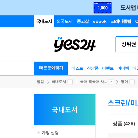
국내도서
외국도서
중고샵
eBook
크레마클럽
C
빠른분야찾기
베스트
신상품
이벤트
바이백
매
웰컴
국내도서
국어 외국어 사...
영어
스크린/미
국내도서
상품 (426)
가정 살림