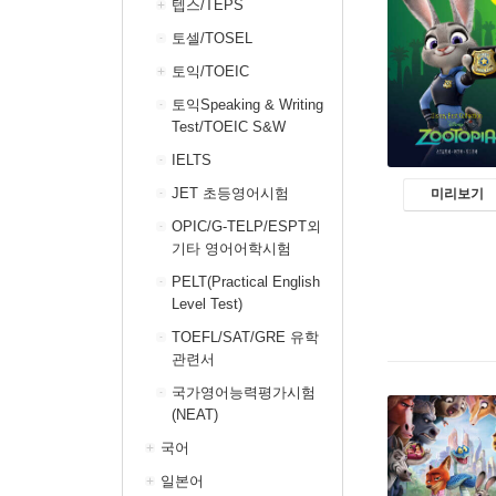
텝스/TEPS
토셀/TOSEL
토익/TOEIC
토익Speaking & Writing
Test/TOEIC S&W
IELTS
JET 초등영어시험
미리보기
OPIC/G-TELP/ESPT외
기타 영어어학시험
PELT(Practical English
Level Test)
TOEFL/SAT/GRE 유학
관련서
국가영어능력평가시험
(NEAT)
국어
일본어