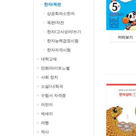
한자/옥편
상공회의소한자
옥편/자전
한자/고사성어/쓰기
미리보기
한자능력검정시험
한자자격시험
대학교재
만화/라이트노벨
사회 정치
소설/시/희곡
수험서 자격증
어린이
에세이
여행
역사