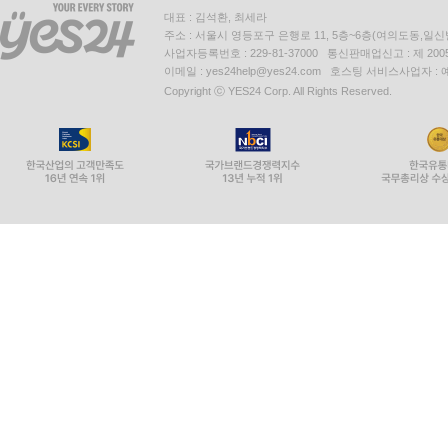
대표 : 김석환, 최세라
주소 : 서울시 영등포구 은행로 11, 5층~6층(여의도동,일신
사업자등록번호 : 229-81-37000 통신판매업신고 : 제 200
이메일 : yes24help@yes24.com 호스팅 서비스사업자 :
Copyright ⓒ YES24 Corp. All Rights Reserved.