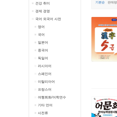
기본순
판매량
건강 취미
경제 경영
국어 외국어 사전
영어
국어
일본어
중국어
독일어
러시아어
스페인어
이탈리아어
프랑스어
여행회화/어학연수
기타 언어
사전류