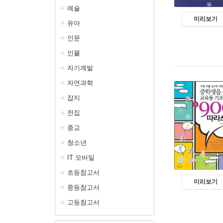
예술
미리보기
유아
인문
인물
자기계발
자연과학
잡지
전집
종교
청소년
IT 모바일
초등참고서
미리보기
중등참고서
고등참고서