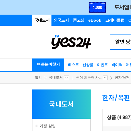
국내도서
외국도서
중고샵
eBook
크레마클럽
C
빠른분야찾기
베스트
신상품
이벤트
바이백
매
웰컴
국내도서
국어 외국어 사...
한자/옥편
한자/옥편
국내도서
상품 (4,987
가정 살림