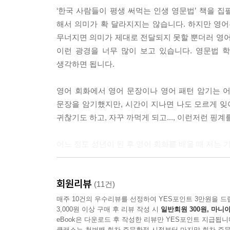
‘한국 사람들이 평생 써먹는 인생 영문법’ 책을 집
해서 의미가 확 달라지지는 않습니다. 하지만 영어는
무너지면 의미가 제대로 전달되지 못할 뿐더러 영어
이런 광경을 너무 많이 보고 있습니다. 영문법 
생각하면 됩니다.
영어 회화에서 영어 문장이나 영어 패턴 암기는 어
문장을 암기했지만, 시간이 지나면 나도 모르게 잊
귀찮기도 하고, 자꾸 까먹게 되고..., 이런저런 핑
어느 정도 성년이 된 후 영어 회화를 배울 때 저는
고 말하고 싶습니다. 처음에는 짧은 영어 문법,
회원리뷰
문장이라도 괜찮습니다. 이런 식으로 계속 반복해서 
(11건)
매주 10건의 우수리뷰를 선정하여 YES포인트 3만원을 드
3,000원 이상 구매 후 리뷰 작성 시
일반회원 300원, 마니아
저도 영어 회화를 처음 배울 때 수많은 문장을 
eBook은 다운로드 후 작성한 리뷰만 YES포인트 지급됩니
선생님들과 영어로 얘기하려고 하면 하나도 기억이 
클래스는 첫번째 회차 주문확정 시점부터 마지막 회차 주문