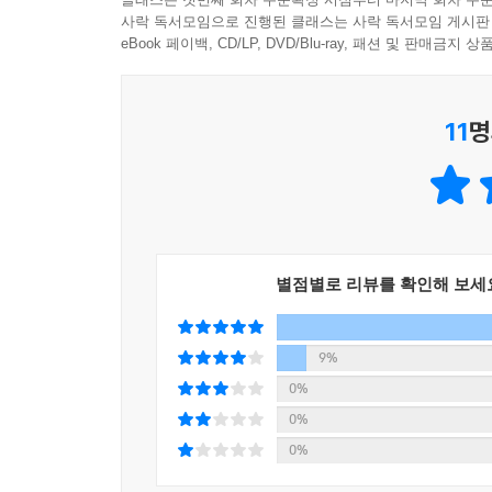
사락 독서모임으로 진행된 클래스는 사락 독서모임 게시판
결론은 이렇습니다. 각 장마다 간단한 영문법 설명
eBook 페이백, CD/LP, DVD/Blu-ray, 패션 및 판매금
익혀보시고 난 뒤 남녀의 긴 영어 대화를 통해서 
영어 말하기를 좀 더 수월하게 하기 위함이며 좀 더
11
명
누군가가 영문법 학습이 영어 회화에 꼭 필요하냐고
강의하고 있는 영어 강사로서 자신 있게 말할 수 있
아무쪼록 영어 회화 학습에 있어 ‘한국 사람들이 평
바람이기도 합니다.
별점별로 리뷰를 확인해 보세
영원한 영어 강사
저자 박신규
9%
0%
0%
0%