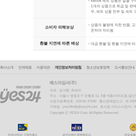
eBook 세트 상품은 일괄 
1개의 상품으로 취급 및 판매
우, 세트 상품 전부 및 세트
상품의 불량에 의한 반품, 교
소비자 피해보상
준하여 처리됨
환불 지연에 따른 배상
대금 환불 및 환불 지연에 
회사소개
인재채용
이용약관
개인정보처리방침
청소년보호정책
도서홍보안내
대표 : 김석환, 최세라
주소 : 서울시 영등포구 은행로 11, 5층~6층(여의도동,일신
사업자등록번호 : 229-81-37000 통신판매업신고 : 제 200
이메일 : yes24help@yes24.com 호스팅 서비스사업자 :
Copyright ⓒ YES24 Corp. All Rights Reserved.