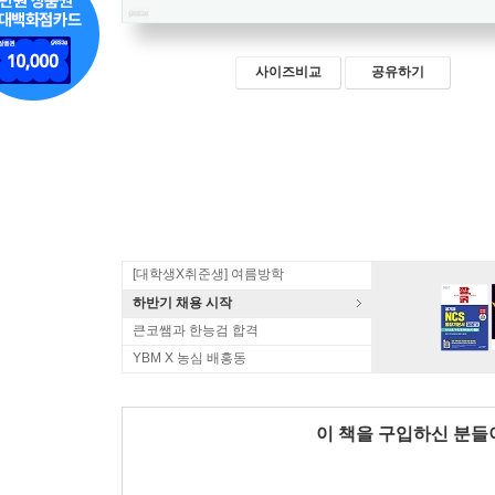
사이즈비교
공유하기
[대학생X취준생] 여름방학
하반기 채용 시작
큰코쌤과 한능검 합격
YBM X 농심 배홍동
이 책을 구입하신 분