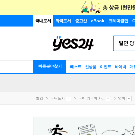
국내도서
외국도서
중고샵
eBook
크레마클럽
C
빠른분야찾기
베스트
신상품
이벤트
바이백
매
웰컴
국내도서
국어 외국어 사...
영어