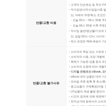
고객의 단순변심 및 착오구
직수입양서/직수입일서중 일
단, 아래의 주문/취소 조건인
오늘 00시 ~ 06시 30분 
반품/교환 비용
오늘 06시 30분 이후 주문
직수입 음반/영상물/기프트 
단, 당일 00시~13시 사이
박스 포장은 택배 배송이 가
소비자의 책임 있는 사유로 
소비자의 사용, 포장 개봉에 
복제가 가능한 상품 등의 포장을 
소비자의 요청에 따라 개별
디지털 컨텐츠인 eBook, 
eBook 대여 상품은 대여 기
모바일 쿠폰 등록 후 취소/환
반품/교환 불가사유
중고상품이 구매확정(자동 
LP상품의 재생 불량 원인이 기
시간의 경과에 의해 재판매가
전자상거래 등에서의 소비자