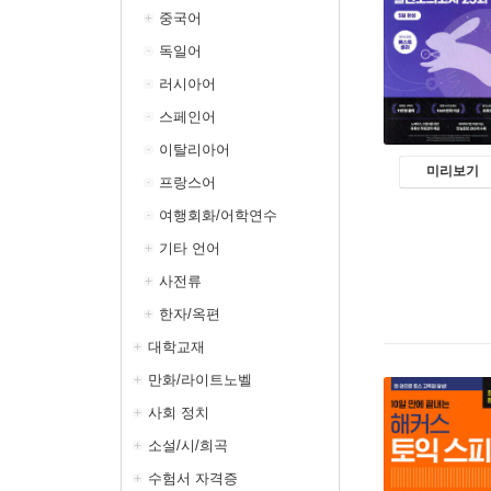
중국어
독일어
러시아어
스페인어
이탈리아어
미리보기
프랑스어
여행회화/어학연수
기타 언어
사전류
한자/옥편
대학교재
만화/라이트노벨
사회 정치
소설/시/희곡
수험서 자격증