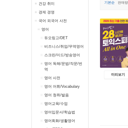
기본순
판매량
건강 취미
경제 경영
국어 외국어 사전
영어
듀오링고/DET
비즈니스/취업/무역영어
스크린/미드/방송영어
영어 독해/문법/작문/번
역
미리보기
영어 사전
영어 어휘/Vocabulary
영어 청취/발음
영어교육/수업
영어입문서/학습법
영어회화/생활영어