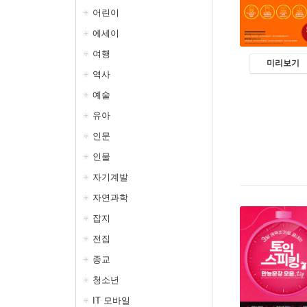
어린이
에세이
여행
미리보기
역사
예술
유아
인문
인물
자기계발
자연과학
잡지
전집
종교
청소년
IT 모바일