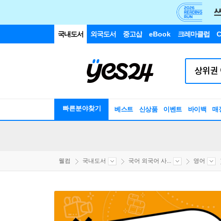
국내도서
외국도서
중고샵
eBook
크레마클럽
C
빠른분야찾기
베스트
신상품
이벤트
바이백
매
웰컴
국내도서
국어 외국어 사...
영어