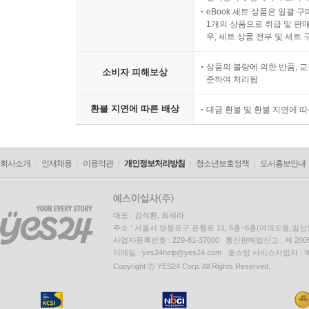
eBook 세트 상품은 일괄 
1개의 상품으로 취급 및 판매
우, 세트 상품 전부 및 세트
상품의 불량에 의한 반품, 교
소비자 피해보상
준하여 처리됨
환불 지연에 따른 배상
대금 환불 및 환불 지연에 
회사소개
인재채용
이용약관
개인정보처리방침
청소년보호정책
도서홍보안내
대표 : 김석환, 최세라
주소 : 서울시 영등포구 은행로 11, 5층~6층(여의도동,일신
사업자등록번호 : 229-81-37000 통신판매업신고 : 제 200
이메일 : yes24help@yes24.com 호스팅 서비스사업자 :
Copyright ⓒ YES24 Corp. All Rights Reserved.