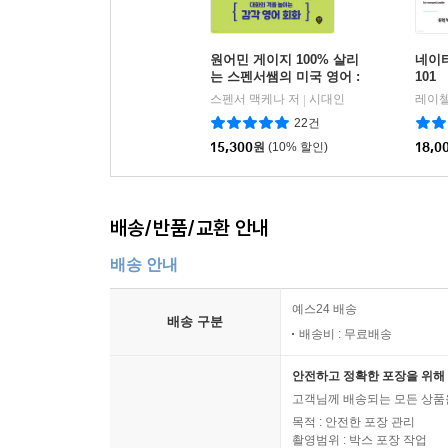
원어민 게이지 100% 살리
네이
는 스펜서쌤의 미국 영어 :
101
대화의 격을 높이는 감각 영
스펜서 맥케나 저
시대인
|
어 회화
22건
15,300
원
(10% 할인)
18,0
배송/반품/교환 안내
배송 안내
예스24 배송
배송 구분
배송비 : 무료배송
안전하고 정확한 포장을 위해 
고객님께 배송되는 모든 상품을
목적 : 안전한 포장 관리
촬영범위 : 박스 포장 작업