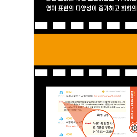
Unit 20 우리 처지가 이래요!
SCENE # 66 생각 478p
SCENE # 67 느낌 484p
SCENE # 68 상황 해결 495p
* 영화 살짝 엿보기!
Unit 21 지금 장난해?
SCENE # 69 분개 500p
SCENE # 70 장난 503p
Unit 22 선물이에요, 받아요!
SCENE # 71 선물 506p
SCENE # 72 관심 507p