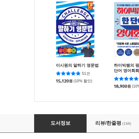
이시원의 말하기 영문법
하이빅쌤의 팡
단어 영어회
51건
15,120
원
(10% 할인)
18,900
원
(10
할리우드 생활 영어 3000
도서정보
리뷰/한줄평
(13/6)