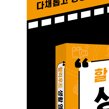
SCENE # 13 메시지 105p
* 영화 살짝 엿보기!
Unit 05 잠이 보약입니다!
SCENE # 14 숙면 110p
SCENE # 15 건강 113p
Unit 06 식사 같이 하실래요?
SCENE # 16 흡연 122p
SCENE # 17 음주 123p
SCENE # 18 식사 129p
SCENE # 19 음료 137p
Unit 07 참 잘했어요!