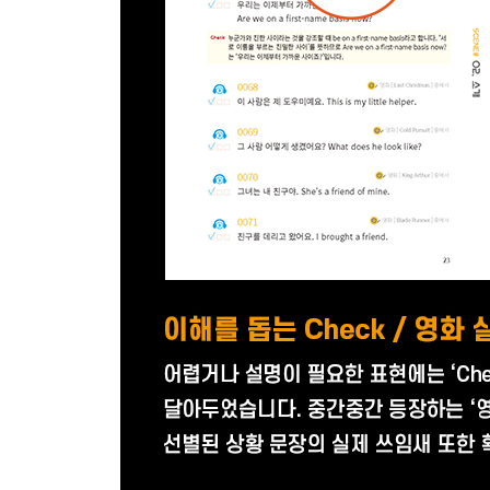
SCENE # 73 감탄 508p
SCENE # 74 취미 510p
SCENE # 75 신고 511p
Unit 23 준비됐어요!
SCENE # 76 계획 514p
SCENE # 77 해야 할 일 517p
SCENE # 78 준비 완료 518p
SCENE # 79 작업 완료 520p
* 영화 살짝 엿보기!
Unit 24 그거 쌤통이다!
SCENE # 80 자업자득 524p
SCENE # 81 양심의 가책 526p
SCENE # 82 복잡한 문제들 528p