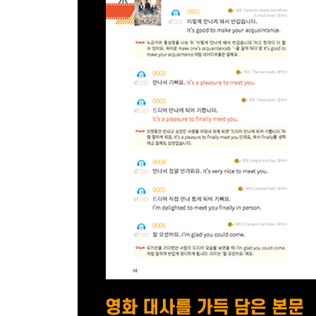
Unit 12 제 말에 동의하시나요?
SCENE # 40 의견일치 254p
SCENE # 41 이견 260p
SCENE # 42 오해 262p
SCENE # 43 무지 265p
Unit 13 이런 행동하면 안 돼요!
SCENE # 44 충고 276p
SCENE # 45 인내 277p
SCENE # 46 행동 금지 279p
SCENE # 47 명령 299p
Unit 14 무슨 말 하려는 거죠?
SCENE # 48 요점 330p