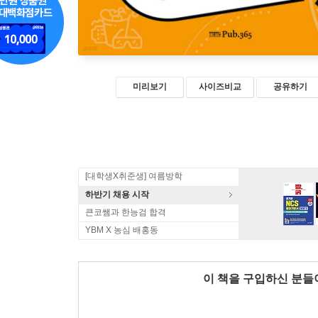
미리보기
사이즈비교
공유하기
[대학생X취준생] 여름방학
하반기 채용 시작
큰코쌤과 한능검 합격
YBM X 농심 배홍동
이 책을 구입하신 분