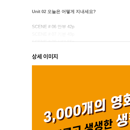
Unit 02 오늘은 어떻게 지내세요?
SCENE # 06 안부 42p
SCENE # 07 기분 49p
SCENE # 08 상태 55p
SCENE # 09 외모 66p
상세 이미지
* 영화 살짝 엿보기!
Unit 03 고맙기도 하지만 때로는 죄송해요!
SCENE # 10 감사 74p
SCENE # 11 사과 86p
Unit 04 전화 왔어요!
SCENE # 12 전화 98p