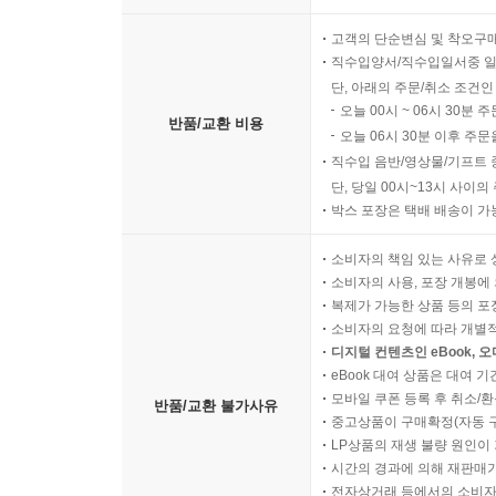
고객의 단순변심 및 착오구
직수입양서/직수입일서중 일
단, 아래의 주문/취소 조건인
오늘 00시 ~ 06시 30분 
반품/교환 비용
오늘 06시 30분 이후 주문
직수입 음반/영상물/기프트 
단, 당일 00시~13시 사이
박스 포장은 택배 배송이 가
소비자의 책임 있는 사유로 
소비자의 사용, 포장 개봉에 
복제가 가능한 상품 등의 포장을 
소비자의 요청에 따라 개별
디지털 컨텐츠인 eBook, 
eBook 대여 상품은 대여 기
모바일 쿠폰 등록 후 취소/환
반품/교환 불가사유
중고상품이 구매확정(자동 
LP상품의 재생 불량 원인이 기
시간의 경과에 의해 재판매가
전자상거래 등에서의 소비자