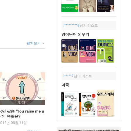
j*********e
님의 리스트
영어단어 외우기
펼쳐보기
i*****7
님의 리스트
미국
읽다
국민 팝송 ‘You raise me u
p’의 속뜻은?
2012년 06월 11일