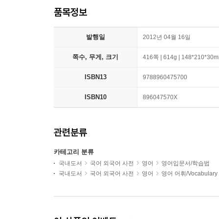
품목정보
발행일
2012년 04월 16일
쪽수, 무게, 크기
416쪽 | 614g | 148*210*30
ISBN13
9788960475700
ISBN10
896047570X
관련분류
카테고리 분류
국내도서
국어 외국어 사전
영어
영어입문서/학습법
국내도서
국어 외국어 사전
영어
영어 어휘/Vocabulary