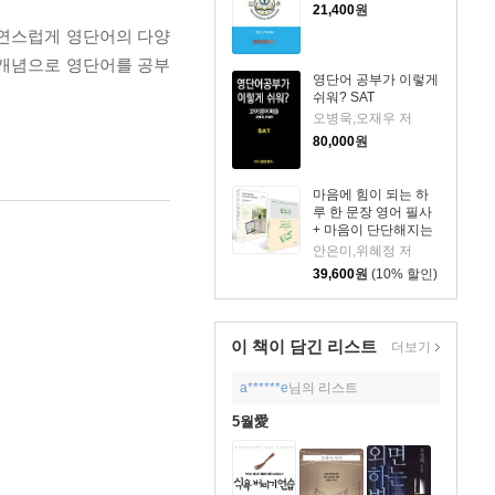
21,400
원
자연스럽게 영단어의 다양
 개념으로 영단어를 공부
영단어 공부가 이렇게
쉬워? SAT
오병욱,오재우 저
80,000
원
마음에 힘이 되는 하
루 한 문장 영어 필사
+ 마음이 단단해지는
하루 한 문장 일본어
안은미,위혜정 저
필사 세트
39,600
원
(10% 할인)
이 책이 담긴
리스트
더보기
a******e
님의 리스트
5월愛