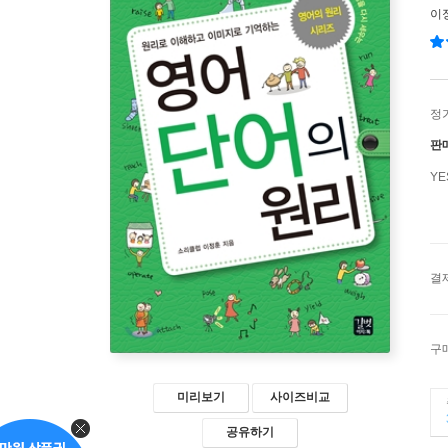
이
정
판
Y
결
구
미리보기
사이즈비교
공유하기