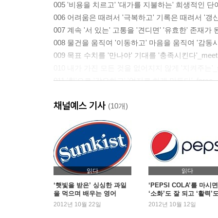
005 '비용을 치르고' '대가를 지불하는' 희생적인 단어
006 어려움은 때려서 '극복하고' 기록은 때려서 '갱신한
007 계속 '서 있는' 고통을 '견디면' '유효한' 존재가 된
008 물건을 움직여 '이동하고' 마음을 움직여 '감동시
009 목표 수치를 '만나야' 기대를 '충족시킨다'_meet
010 내가 가진 모든 것을 없어지지 않게 '지켜주는'_s
011 '힘'으로 '강요하고' '억지로 하게 만든다'_force
012 사람은 '등 떠밀어 압박하고', 날짜는 밀어 '연기한
채널예스 기사
013 자꾸 '잃어버리'면 '화내고' '상심하게' 된다_lose
(10개)
014 여기저기 '가리키고' 지시하며 '감독한다'_direct
015 계속 '허락하다'보면 이익을 '산출한다'_yield
016 누군가에게 마음을 뉘여 '쉬는' 것은 '의지하는' 것
017 돈을 '지불하고' 존경을 '표하며' 가치 있는 것을
018 드라이브한다고 차만 '모는' 건 아니다!_drive
읽다
읽다
019 위에서 아래로 떨어져 '넘어지고' '무너지다'_fall
‘햇빛을 받은’ 싱싱한 과일
‘PEPSI COLA’를 마시면
을 먹으며 배우는 영어
‘소화’도 잘 되고 ‘활력’
020 '중요한' 문제는 '계산 좀 해보고' 결정할 것!_cou
넘치는 영어 이야기
2012년 10월 22일
2012년 10월 12일
021 공중에 띄워 '매달고' 공중에 붕 떠 '빈둥거린다'_