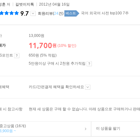
정훈
저
길벗이지톡
2012년 04월 16일
9.7
국어 외국어 사전 top100 7주
회원리뷰(
24
건)
베스트
가
13,000원
11,700
원
매가
(10% 할인)
ES포인트
650원 (5% 적립)
5만원이상 구매 시 2천원 추가적립
제혜택
카드/간편결제 혜택을 확인하세요
매 시 참고사항
현재 새 상품은 구매 할 수 없습니다. 아래 상품으로 구매하거나 판매
중고상품 (16개)
이 상품을 팔기
3,900원 ~