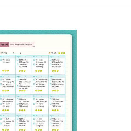
old
raw
_share
eep
k
play
y
der
ver
range
pport
ess