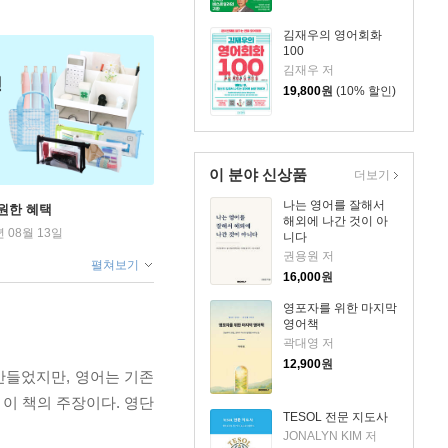
김재우의 영어회화
100
김재우 저
19,800
원
(10% 할인)
이 분야 신상품
더보기
나는 영어를 잘해서
원한 혜택
해외에 나간 것이 아
년 08월 13일
니다
권용원 저
펼쳐보기
16,000
원
영포자를 위한 마지막
영어책
곽대영 저
12,900
원
만들었지만, 영어는 기존
이 책의 주장이다. 영단
TESOL 전문 지도사
JONALYN KIM 저