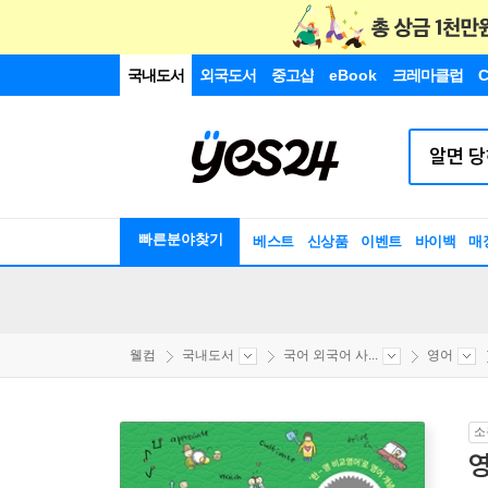
국내도서
외국도서
중고샵
eBook
크레마클럽
C
빠른분야찾기
베스트
신상품
이벤트
바이백
매
웰컴
국내도서
국어 외국어 사...
영어
소