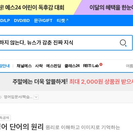
D/LP
DVD/BD
문구
/GIFT
티켓
독서유형검사
장안내
채널예스
사락
예스펀딩
클래스24
RBTI Lab
여
독서유형검사
주말에는 더욱 알뜰하게!
최대 2,000원 상품권 받으
영어입문서/학습...
득공제
영어 단어의 원리
원리로 이해하고 이미지로 기억하는