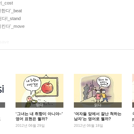
_cost
다'_beat
다!_stand
킨다'_move
ave
다'_push
_rest
 주는_pay
읽다
읽다
‘그녀는 내 취향이 아니야~’
‘여자들 앞에서 잘난 척하는
도
영어 표현은 뭘까?
남자’는 영어로 뭘까?
nt
2012년 06월 29일
2012년 06월 18일
hang