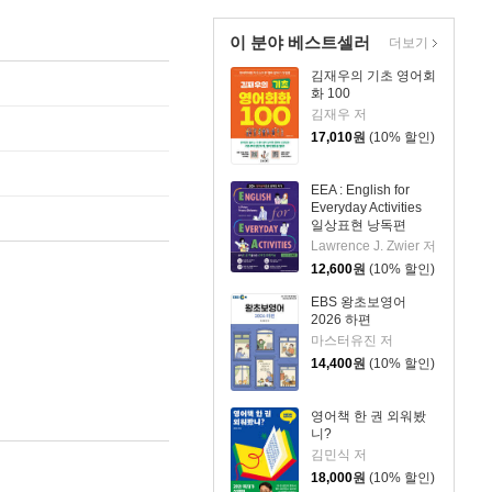
이 분야 베스트셀러
더보기
김재우의 기초 영어회
화 100
김재우 저
17,010
원
(10% 할인)
EEA : English for
Everyday Activities
일상표현 낭독편
Lawrence J. Zwier 저
12,600
원
(10% 할인)
EBS 왕초보영어
2026 하편
마스터유진 저
14,400
원
(10% 할인)
영어책 한 권 외워봤
니?
김민식 저
18,000
원
(10% 할인)