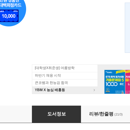
[대학생X취준생] 여름방학
하반기 채용 시작
큰코쌤과 한능검 합격
YBM X 농심 배홍동
영어 단어의 원리
도서정보
리뷰/한줄평
(21/3)