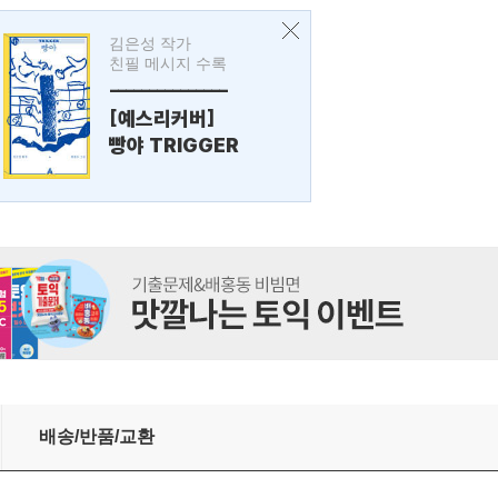
김은성 작가
친필 메시지 수록
---------------
[예스리커버]
빵야 TRIGGER
배송/반품/교환