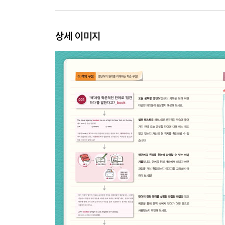
022 가치를 '쥐고' 놓지 않는다면 '효력은 계속된다'_h
023 선을 끌어 '그리고' 문제를 끌어 '답을 얻는다'_d
024 마음을 나누어 '공감하고' 일을 나누어 '분담한다'
상세 이미지
025 약속, 물건, 비밀… 모두 '계속 지키고' 싶다면!_k
026 '막대기'로 '찌르고' 마음에 비수를 '꽂는다'_stic
027 '돌고 돌면' 언젠가는 내 '차례'가 오리라!_turn
028 악기로 놀면 '연주하다', 영화가 놀면 '상영하다'_
029 자본가는 물론 마음까지 '강타한다'!_strike
030 '바르고' '적용하고' 힘을 가하는 모든 것엔_appl
031 '정리'를 잘하는 사람이 '명령'할 수 있게 된다!_or
032 내용, 비용, 사람 무엇이든 '덮어서' 커버한다_co
033 '서로 잘 맞아 어울리는' 것들은 모두_fit
034 내 모습을 '반사해' 보면 '반성하게' 된다_reflect
035 교통편, 기업, 의료진까지 '작동시킨다'_operate
036 모든 것을 '정리해서 배열해야' 직성이 풀리는_ar
037 '떠받치고' '지지하고' '부양하는' 힘 있는 동사_su
038 잘 '대접하고' '치료도 해주는' 친절한 동사_treat
039 편지, 연설이 어딘가로 '향해 갈' 때는 모두_addr