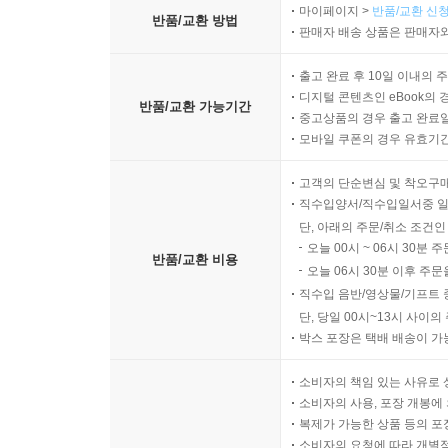
마이페이지 >
반품/교환 신청
반품/교환 방법
판매자 배송 상품은 판매자와
출고 완료 후 10일 이내의 
디지털 콘텐츠인 eBook의 
반품/교환 가능기간
중고상품의 경우 출고 완료일
모바일 쿠폰의 경우 유효기간(
고객의 단순변심 및 착오구
직수입양서/직수입일서중 일
단, 아래의 주문/취소 조건인
오늘 00시 ~ 06시 30분 
반품/교환 비용
오늘 06시 30분 이후 주문
직수입 음반/영상물/기프트 
단, 당일 00시~13시 사이
박스 포장은 택배 배송이 가
소비자의 책임 있는 사유로 
소비자의 사용, 포장 개봉에 
복제가 가능한 상품 등의 포장을 
소비자의 요청에 따라 개별