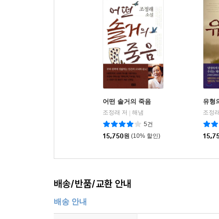
어떤 솔거의 죽음
유형
조정래 저
해냄
조정래
|
5건
15,750
원
(10% 할인)
15,7
배송/반품/교환 안내
배송 안내