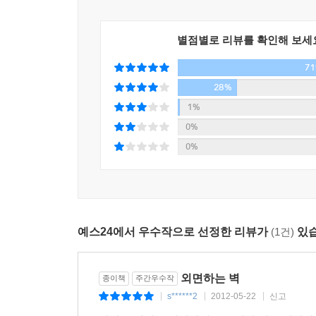
문학평론가 하정일은, 자본주의적 근대화가 농촌
별점별로 리뷰를 확인해 보세
공동체적 전통을 일깨움으로써 자본주의적 근대의 
7
작가가 고심했던 시대적 가치가 지금도 실감 있
『외면하는 벽』은 우리 자신을 되돌아보기 위해서라
28%
1%
0%
0%
예스24에서 우수작으로 선정한 리뷰가
(1건)
있습
외면하는 벽
종이책
주간우수작
s******2
2012-05-22
신고
|
|
|