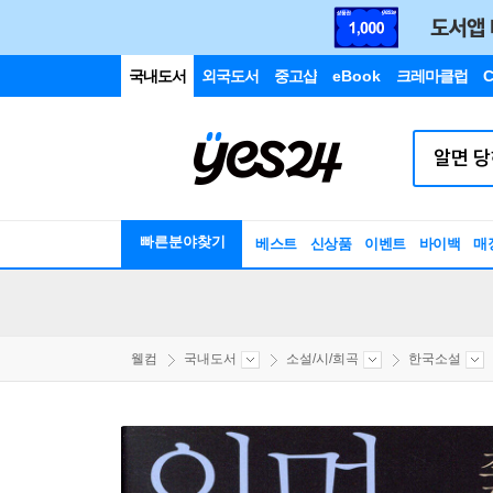
국내도서
외국도서
중고샵
eBook
크레마클럽
C
빠른분야찾기
베스트
신상품
이벤트
바이백
매
웰컴
국내도서
소설/시/희곡
한국소설