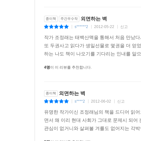
외면하는 벽
종이책
주간우수작
s******2
2012-05-22
신고
|
|
|
작가 조정래는 태백산맥을 통해서 처음 만났다
또 두권사고 읽다가 생일선물로 몇권을 더 얻었
하는 나도 책이 나오기를 기다리는 인내를 알으켜
4명
이 이 리뷰를 추천합니다.
외면하는 벽
종이책
s****2
2012-06-02
신고
|
|
|
유명한 작가이신 조정래님의 책을 드디어 읽어보
면서 왜 이리 현대 사회가 그대로 문제시 되어
관심이 없거니와 살펴볼 겨를도 없어지는 각박한