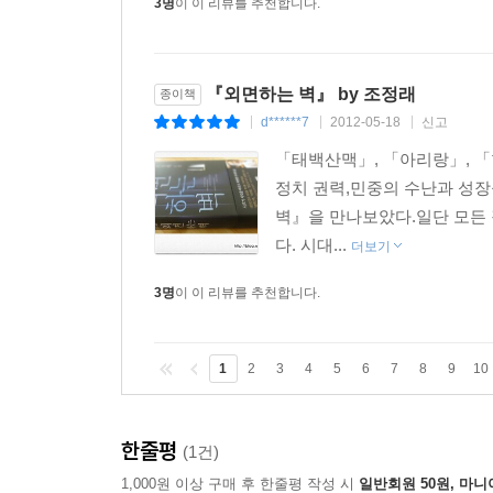
3명
이 이 리뷰를 추천합니다.
『외면하는 벽』 by 조정래
종이책
d******7
2012-05-18
신고
|
|
|
「태백산맥」, 「아리랑」, 「
정치 권력,민중의 수난과 성
벽』을 만나보았다.일단 모든 
다. 시대...
더보기
3명
이 이 리뷰를 추천합니다.
1
2
3
4
5
6
7
8
9
10
한줄평
(1건)
1,000원 이상 구매 후 한줄평 작성 시
일반회원 50원, 마니