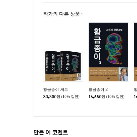
작가의 다른 상품
황금종이 세트
황금종이 2
황
33,300
원
(10% 할인)
16,650
원
(10% 할인)
1
만든 이 코멘트