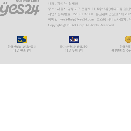
대표 : 김석환, 최세라
주소 : 서울시 영등포구 은행로 11, 5층~6층(여의도동,일신
사업자등록번호 : 229-81-37000 통신판매업신고 : 제 200
이메일 : yes24help@yes24.com 호스팅 서비스사업자 :
Copyright ⓒ YES24 Corp. All Rights Reserved.