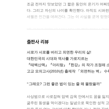
조금 전까지 맛보았던 그 짧은 동안의 온기가 어쩌
다. 그리고 자신의 나이를 확인했다. 아직도 시퍼
세월은 인간을 데려간다. 그는 이 사실을 굳게 믿었다
“뭘 그러고 앉았니? 살아났으니까 빨랑 밥이나 먹어
이런 일을 몇 차례 당해본 것처럼 진길이는 태연한 
출판사 리뷰
“안 돼, 경찰에 알려야 해.”
동호는 이빨을 앙다물며 숟가락을 소리가 나게 놓았
서로가 서로를 버리고 외면한 우리의 삶!
“캬아, 이거 사람 웃기는데. 너 폼 좀 그만 써라.
대한민국의 시대와 역사를 가로지르는
야. 알아들어?”
『태백산맥』『아리랑』『한강』의 작가 조정래 
“그치만 이건…….”
고교 모의고사(2010년) 출제작 「외면하는 벽」 수
“운수에 번갯불 쳐서 경찰이 나섰다 치자. 그것들이
고 누가 더 쎄니? 너나 나나 양아치야. 넌 서울물
“그래요? 그런 좋은 법이 있는 줄 왜 몰랐을까”
고, 중국집에서 당하고는 왜 또 죽치고 있었니? 넌 
리는 법이야.”
사상범으로 사로잡혀 암벽 감옥 안에서도 꿈을 잃지
진길이는 모든 걸 훤히 알고 있는 것같이 당당했다. 
굶주린 동생을 먹이겠다는 일념으로 묵인한 성적 고