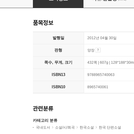
품목정보
발행일
2012년 04월 30일
판형
양장
쪽수, 무게, 크기
432쪽 | 607g | 128*188*30
ISBN13
9788965740063
ISBN10
8965740061
관련분류
카테고리 분류
국내도서
소설/시/희곡
한국소설
한국 단편소설