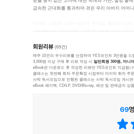
믿을 둥지 없는 고아에 대한 학대와 가난, 절망 끝
“아주먼네 윗집에서 초상이 난 모양이죠?”
급속한 근대화를 통과하며 겪은 우리 아버지 어머니의
한 여자가 참을 수 없다는 듯 불쑥 물었고,
“그렇다니까요, 글쎄. 요런 쥐콧구멍만 한 아파트에
시대와 사회에 대한 비판적 인식과 예리한 시선,
좀 잘…….”
『태백산맥』『아리랑』『한강』으로 우리나라의 근
여자는 여기서 말을 뚝 끊으며 부르르 몸서리를 쳤다
솔거의 죽음』에 이어 출간된다. 새로이 출간되는
“죽은 사람은 누구래요?”
회원리뷰
수록한 것으로, 1999년 [조정래 문학전집](전
(69건)
또 한 여자가 노골적인 호기심을 드러내며 물었다.
개정판이다. 1970년에 등단해 올해로 집필 4
매주 10건의 우수리뷰를 선정하여 YES포인트 3만원을 드
“이거 참 큰 야단났네. 시체를 이고 어떻게 잠을 자
3,000원 이상 구매 후 리뷰 작성 시
일반회원 300원, 마니아
근대화가 빚어낸 소통의 단절과 각박한 사회상, 전
금방 시체에서 썩은 물이라도 뚝뚝 떨어지는 듯이 
eBook은 다운로드 후 작성한 리뷰만 YES포인트 지급됩니
옆에 서 있던 세 여자는 비로소 자기들 바로 위층에
클래스는 첫번째 회차 주문확정 시점부터 마지막 회차 주문
사상범으로 붙들려 해도 들지 않는 암벽 감옥에서
사락 독서모임으로 진행된 클래스는 사락 독서모임 게시판
을 수 있을 것인가. 생각만 해도 소름이 끼칠 일인 
부모와 함께하지 못하는 어린 소년이 겪을 수 있
eBook 페이백, CD/LP, DVD/Blu-ray, 패션 및 판매금
착실하게 성장해 의사가 된 태섭과 유부남의 아이를 
--- 「외면하는 벽」 중에서
자리」, 이 땅에서 태어났음에도 한 번도 인간 
69
명
아픔에 대해 청년작가의 고뇌를 담고 있는 작품이
「우리들의 흔적」, 근대화가 초래한 의사소통의 
어느 시골 마을에서의 귀신 소동에 빗대 비꼬고 있
과언이 아니다.