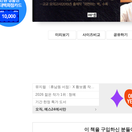
미리보기
사이즈비교
공유하기
뮤지컬 〈휴남동 서점〉X 황보름 작가 북토크
2026 젊은 작가 1위 : 청예
기간 한정 특가 도서
오직, 예스24에서만
이 책을 구입하신 분