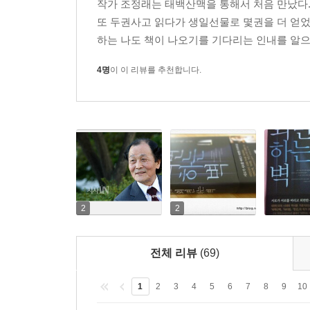
작가 조정래는 태백산맥을 통해서 처음 만났다
또 두권사고 읽다가 생일선물로 몇권을 더 얻었
하는 나도 책이 나오기를 기다리는 인내를 알으켜
4명
이 이 리뷰를 추천합니다.
2
2
전체 리뷰
(69)
1
2
3
4
5
6
7
8
9
10