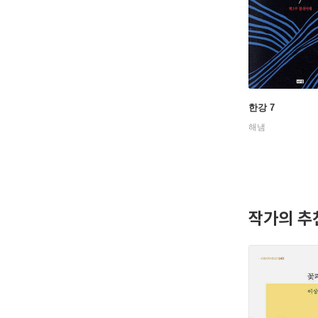
한강 7
해냄
작가의 추