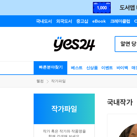
국내도서
외국도서
중고샵
eBook
크레마클럽
C
빠른분야찾기
베스트
신상품
이벤트
바이백
매
웰컴
작가파일
국내작가
작가파일
작가 혹은 작가와 작품명을
함께 검색해 보세요.