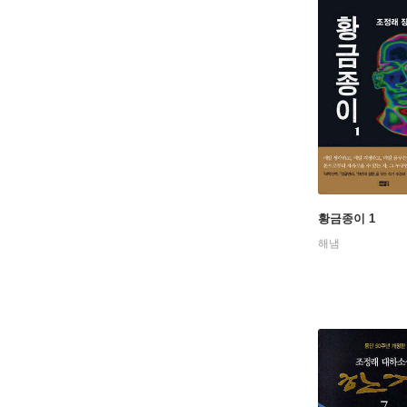
『아리랑』
로 옮겨서
과 승리의
『한강』은
굽어보는 
까지, 세
지를 채워
황금종이 1
해냄