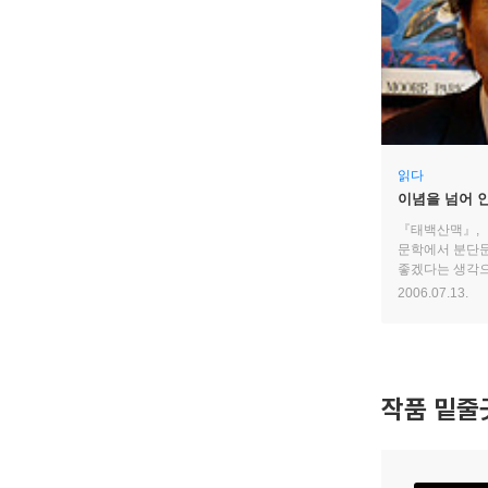
읽다
이념을 넘어 
『인간 연습』
『태백산맥』, 
문학에서 분단문
좋겠다는 생각으
『인간 연습』을
2006.07.13.
작품 밑줄