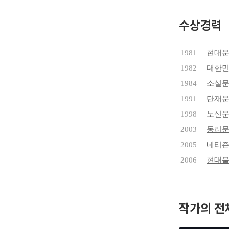
『조정래 
수상경력
있다. 1
전쟁과 3
1981
현대문
1982
대한
고초 끝에
모순을 비
1984
소설
들에 의해 
1991
단재
1998
노신
태백산맥을
2003
동리
탈고한다.
2005
네티즌
의 말미를
2006
현대
대하소설 
그의 대하
하게 남기
작가의 전
진실을 현