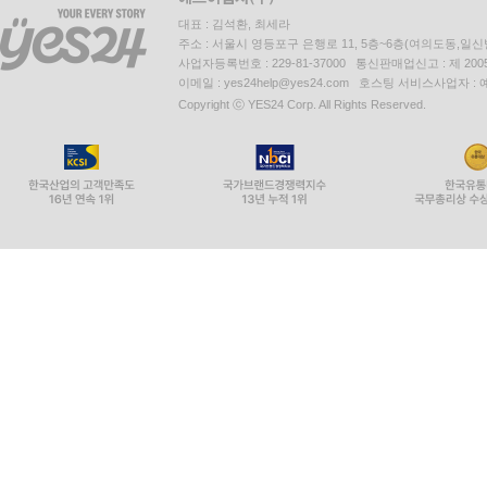
대표 : 김석환, 최세라
주소 : 서울시 영등포구 은행로 11, 5층~6층(여의도동,일신
사업자등록번호 : 229-81-37000 통신판매업신고 : 제 200
이메일 : yes24help@yes24.com 호스팅 서비스사업자 :
Copyright ⓒ YES24 Corp. All Rights Reserved.