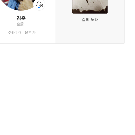
김훈
칼의 노래
金薰
국내작가
문학가