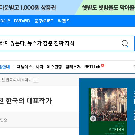
D/LP
DVD/BD
문구
/GIFT
티켓
독서유형검사
RBTI Lab
장안내
채널예스
사락
예스펀딩
클래스24
독서유형검사
추천 한국의 대표작가
천 한국의 대표작가
명순