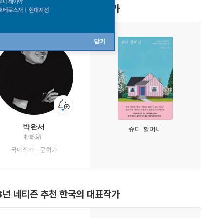
6년 네티즌 추천 한국의 대표작가
닫기
박완서
쥬디 할머니
朴婉緖
국내작가
문학가
8년 네티즌 추천 한국의 대표작가