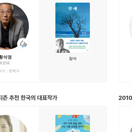
황석영
할매
黃晳暎
작가
문학가
티즌 추천 한국의 대표작가
201