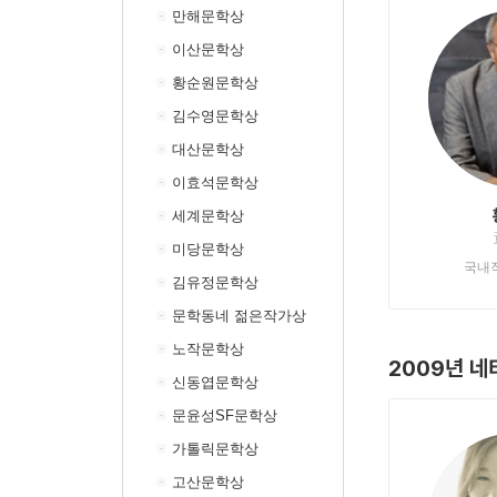
만해문학상
이산문학상
황순원문학상
김수영문학상
대산문학상
이효석문학상
세계문학상
미당문학상
국내
김유정문학상
문학동네 젊은작가상
노작문학상
2009년 네
신동엽문학상
문윤성SF문학상
가톨릭문학상
고산문학상