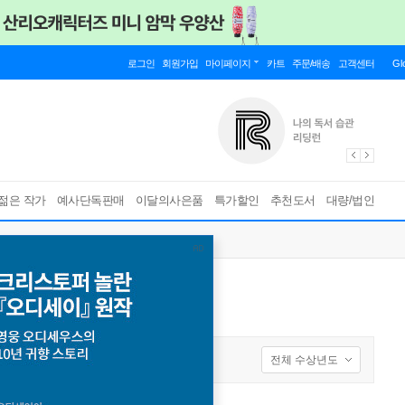
로그인
회원가입
마이페이지
카트
주문/배송
고객센터
Gl
젊은 작가
예사단독판매
이달의사은품
특가할인
추천도서
대량/법인