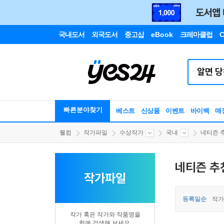
국내도서
외국도서
중고샵
eBook
크레마클럽
C
빠른분야찾기
베스트
신상품
이벤트
바이백
매
웰컴
작가파일
수상작가
국내
네티즌 
네티즌 추
작가파일
등록일순
작가
작가 혹은 작가와 작품명을
함께 검색해 보세요.