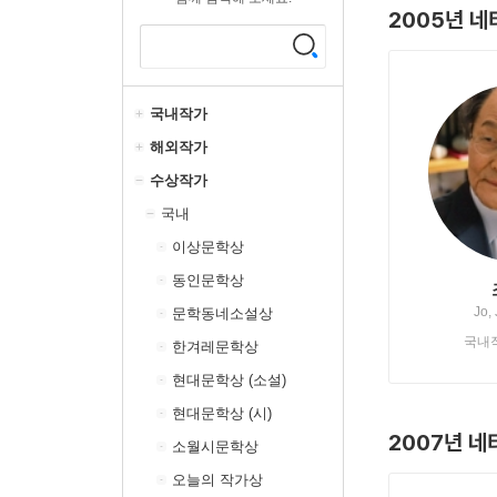
2005년 네
국내작가
해외작가
수상작가
국내
이상문학상
동인문학상
Jo,
문학동네소설상
국내
한겨레문학상
현대문학상 (소설)
현대문학상 (시)
2007년 네
소월시문학상
오늘의 작가상