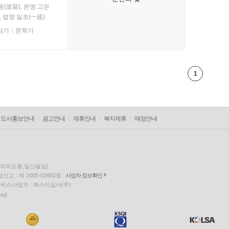
옹(波翁), 본명:고은
, 법명:일초(一超)
작가
문학가
1
도서홍보안내
광고안내
제휴안내
복지제휴
매장안내
층(여의도동,일신빌딩)
고 : 제 2005-02682호
사업자 정보확인
팅 서비스사업자 : 예스이십사(주)
ved.