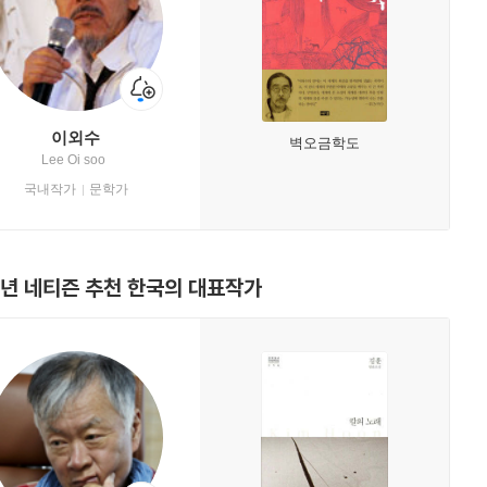
이외수
벽오금학도
Lee Oi soo
국내작가
문학가
2년 네티즌 추천 한국의 대표작가