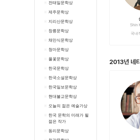
전태일문학상
제주문학상
지리산문학상
Shin 
창릉문학상
국내
채만식문학상
청마문학상
풀꽃문학상
2013년 네
한국문학상
한국소설문학상
한국일보문학상
현대불교문학상
오늘의 젊은 예술가상
한국 문학의 미래가 될
젊은 작가
동리문학상