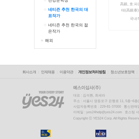
천강문학상
高銀, 호:파
네티즌 추천 한국의 대
태(高銀泰)
표작가
국내
네티즌 추천 한국의 젊
은작가
해외
회사소개
인재채용
이용약관
개인정보처리방침
청소년보호정책
대표 : 김석환, 최세라
주소 : 서울시 영등포구 은행로 11, 5층~6
사업자등록번호 : 229-81-37000 통신판매업신
이메일 : yes24help@yes24.com 호스
Copyright ⓒ YES24 Corp. All Rights Reser