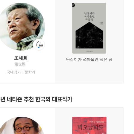
조세희
난장이가 쏘아올린 작은 공
趙世熙
국내작가
문학가
0년 네티즌 추천 한국의 대표작가