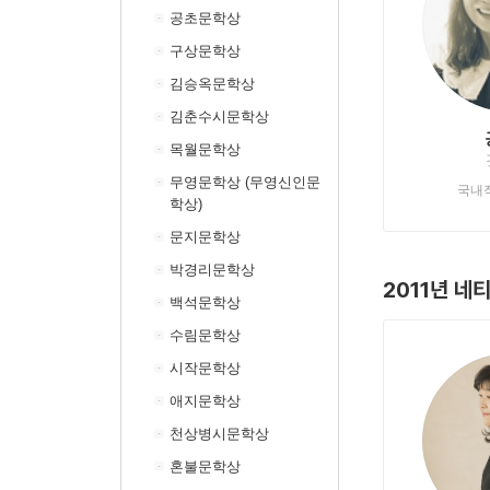
공초문학상
구상문학상
김승옥문학상
김춘수시문학상
목월문학상
무영문학상 (무영신인문
국내
학상)
문지문학상
박경리문학상
2011년 네
백석문학상
수림문학상
시작문학상
애지문학상
천상병시문학상
혼불문학상