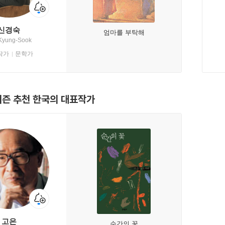
신경숙
엄마를 부탁해
Kyung-Sook
작가
문학가
티즌 추천 한국의 대표작가
고은
순간의 꽃