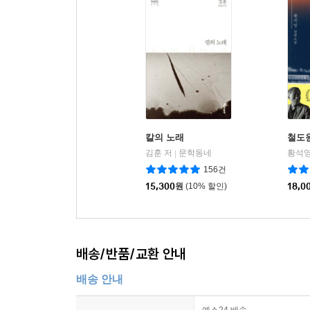
칼의 노래
철도
김훈 저
문학동네
황석영
|
156건
15,300
원
(10% 할인)
18,0
배송/반품/교환 안내
배송 안내