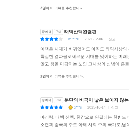
세 편의 대하소설을 통해 거대한 역사의 흐름에 
2명
이 이 리뷰를 추천합니다.
문학세계로 한 걸음을 내딛고 있다. 이 소설은 
지점에서 어떻게 시작되어야 하는지도 웅숭깊게 암
왜곡된 제도와 이념과 의식을 반성하고 새로운 인간
태백산맥완결편
종이책
구매
것이다. 이 길은 더디지만, 인간을 희생하지 않고 
k*****6
2021-12-06
신고
|
|
|
- 「해설 - 황광수(문학평론가)」 중에서
이책은 시대가 바뀌었어도 아직도 좌익사상의
확실한 결과물로새로운 시대를 맞이하는 미래는
않고 생을 마감하는 노인 그사상의 신념이 흔들
2명
이 이 리뷰를 추천합니다.
분단의 비극이 낳은 보이지 않는
종이책
구매
g***s
2025-10-14
신고
|
|
|
아리랑, 태백 산맥, 한강으로 연결되는 한반도
소련과 중국의 주도 아래 사회 주의 국가로,남