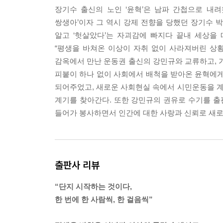
남쪽에 침투하고, 검거되고, 조사 받고, 긴 세월 
장기수 출신의 노인 ‘윤혁’은 남파 간첩으로 내
급하는 직업이 철학가고 종교인들이겠지만 그 절박함
쌍생아’이자 그 역시 강제 전향을 당했던 장기수 
하고 절실하게 죽음을 생각한 부류들이 아닐까. 그렇
알고 ‘헛살았다’는 자괴감에 빠지다 끝내 세상을
흘 동안에 얻을 수 있었더라면 얼마나 좋았을까 하
“평생을 바쳐온 이상이 자취 없이 사라져버린 상
세상이란, 아무리 막강한 권력을 휘두르던 사람도,
감옥에서 만난 운동권 출신의 강민규와 교류하고, 
리는 파도 거센 바다였다. 생전에 큰 위력을 발휘
피붙이 하나 없이 사회에서 배척을 받아온 윤혁에게
가기 마련이었다. 하물며 전향한 장기수 하나쯤이야…
되어주었고, 새로운 사회현실 속에서 시민운동을 
한이었다. 그런 감정의 반복과 교차가 어리석은 것인 
계기를 찾아간다. 또한 강민규의 권유로 수기를 
했었던 자가 겪을 수밖에 없는 비애였다. 분명한 목
들어가 봉사하면서 인간에 대한 사랑과 신뢰로 새로
--- 「2. 두 송이 꽃」 중에서
“근데 있잖아요, 할아버지.”
“그래. 어어 시원하다, 거 참 시원하다.”
출판사 리뷰
윤혁은 시원함을 한껏 과장하고 있었다.
“누나가요, 서로 좋아하고 친한 사람끼리는 영혼이 통
“단지 시작하는 것이다,
“뭐라고? 영혼이 통해? 너, 그 어려운 말을 어찌 아누
한 번에 한 사람씩, 한 걸음씩”
그 맹랑함에 하도 어이가 없어서 윤혁은 고개를 돌
“할아버지, 그 정도 말은 하나도 어려운 말이 아니에