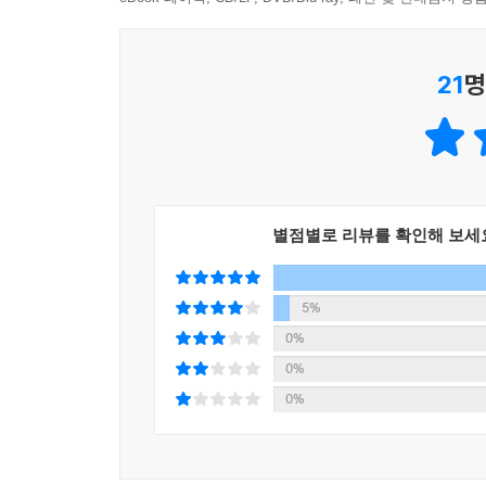
키지 못해 결국은 스스로 몰락하고 말았다. 여기 밥 
자신의 삶 전체가 부정당하는 충격과 절망에 빠진다.
이거 참 기막히지 않소? 이 교수님이 내가 평소에 
윤혁은 과거에 묻히기보다 오늘과 내일로 한 발을
다.
21
명
대한 균형감각을 회복하고 ‘두 송이 꽃’과 같은 어린
--- 「3. 밥 먹는 철학」 중에서
분단과 갈등을 극복하는 새로운 미래, 인간다운 삶을
특히 작가는 강민규의 입을 빌려 사회주의의 
이데올로기를 그 반대로 비인간적으로 운용해 왔으
가치와 욕망을 짓밟는 사회의 위험성은 비단 특정
별점별로 리뷰를 확인해 보세
대립이 아닌 보수와 진보의 유연하고 생산적인 
돌린다.
5%
주인공 윤혁은 한 고아원에서 ‘인간의 꽃’인 아
0%
결말은, 분단을 딛고서 평화와 화합의 통일시대를 
0%
기여했으면 하는 바람을 상징적으로 보여주는 것이
0%
신념과 이상을 잃은 한 남자에게 찾아든 한 줄기 빛
분단역사의 비극을 새 시대의 희망으로 잇는 작품 