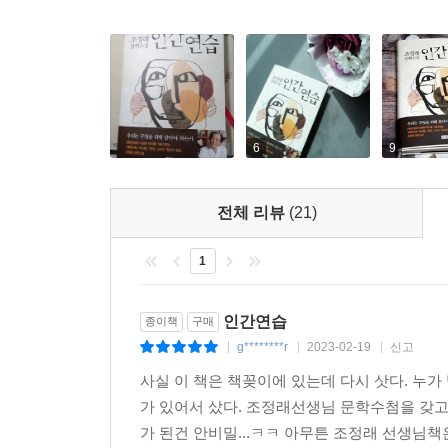
『인간 연습』은 오늘날 우리에게 피할 수 없는 질문
‘연습’을 수행하고 있고 그 결과는 어떠한지, 또
사회를 묵직하게 되돌아보는 계기를 선사해 줄 것이
"인간이 인간답게 살고자 하는 고단한 연습,
그것이 인간 특유의 아름다움인지도 모른다”
6
9
인간은 기나긴 세월에 걸쳐서 그 무엇인가를 모색하
끝없는 되풀이는 인간이 인간답게 살고자 한 ‘
전체 리뷰
(21)
아름다움인지도 모른다. 그 ‘큰 연습’ 한 가지에 
하면서 이번 소설을 지었다.
1
바야흐로 인터넷 시대다. 인터넷은 온갖 유혹적 기
위기’라는 말이 등장했다.
인간연습
종이책
구매
그러나……, 문학은 영혼의 호흡 작용이니까!
g********r
2023-02-19
신고
|
|
|
출판사를 바꾸면서 다시 읽어 퇴고를 했다. 이 개정
사실 이 책은 책꽂이에 있는데 다시 삿다. 누
- 저자의 말 중에서
가 있어서 샀다. 조정래선생님 문학수첨을 갖고
가 된건 안비밀...ㅋㅋ 아무튼 조정래 선생님책은
이념형 인간의 종말과 거듭나기