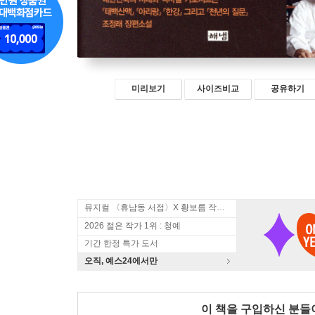
미리보기
사이즈비교
공유하기
뮤지컬 〈휴남동 서점〉X 황보름 작가 북토크
2026 젊은 작가 1위 : 청예
기간 한정 특가 도서
오직, 예스24에서만
이 책을 구입하신 분