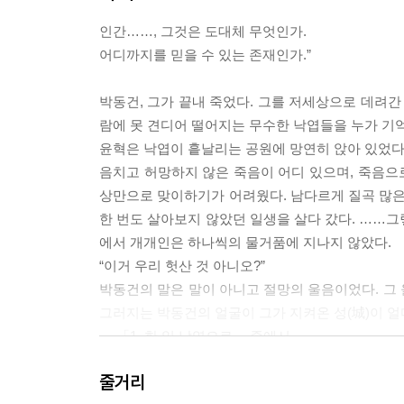
인간……, 그것은 도대체 무엇인가.
어디까지를 믿을 수 있는 존재인가.”
박동건, 그가 끝내 죽었다. 그를 저세상으로 데려간
람에 못 견디어 떨어지는 무수한 낙엽들을 누가 기억
윤혁은 낙엽이 흩날리는 공원에 망연히 앉아 있었다.
음치고 허망하지 않은 죽음이 어디 있으며, 죽음으로
상만으로 맞이하기가 어려웠다. 남다르게 질곡 많은
한 번도 살아보지 않았던 일생을 살다 갔다. ……그
에서 개개인은 하나씩의 물거품에 지나지 않았다.
“이거 우리 헛산 것 아니오?”
박동건의 말은 말이 아니고 절망의 울음이었다. 그
그러지는 박동건의 얼굴이 그가 지켜온 성(城)이 
--- 「1. 한 잎 낙엽으로」 중에서
줄거리
차라리 그대로 죽었으면 좋았을 것을……, 문득 스친