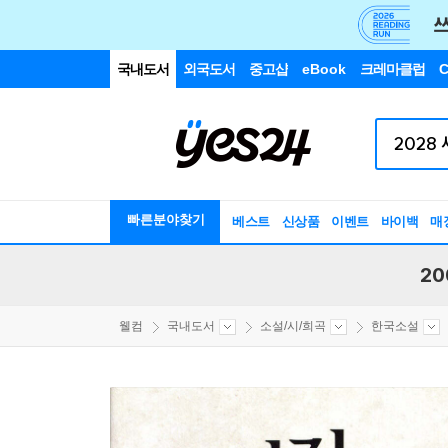
국내도서
외국도서
중고샵
eBook
크레마클럽
C
빠른분야찾기
베스트
신상품
이벤트
바이백
매
20
웰컴
국내도서
소설/시/희곡
한국소설