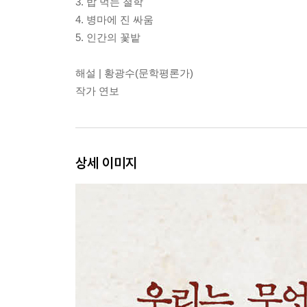
3. 밥 먹는 철학
4. 병마에 진 싸움
5. 인간의 꽃밭
해설 | 황광수(문학평론가)
작가 연보
상세 이미지