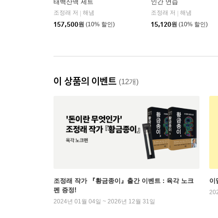
태백산맥 세트
인간 연습
조정래 저
해냄
조정래 저
해냄
|
|
157,500
원
(10% 할인)
15,120
원
(10% 할인)
이 상품의 이벤트
(12개)
조정래 작가 『황금종이』출간 이벤트 : 육각 노크
이
펜 증정!
20
2024년 01월 04일 ~ 2026년 12월 31일