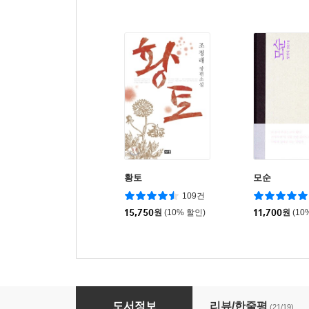
황토
모순
109건
15,750
원
(10% 할인)
11,700
원
(10
인간 연습
도서정보
리뷰/한줄평
(21/19)