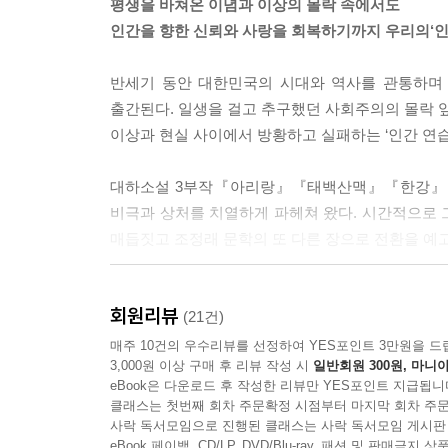
평생을 바쳐온 이념과 이상의 몰락 속에서도
“허, 동화책에? 그럼, 영혼이 뭔고?”
인간을 향한 신뢰와 사랑을 회복하기까지 우리의‘인
“이 머릿속에 들어 있는 정신이잖아요.”
기준이는 초롱초롱한 눈을 반짝이며 검지로 거침없
반세기 동안 대한민국의 시대와 역사를 관통하며
“허어, 그놈 참 야무지기는. 그럼, 영혼이 통한다는 건
출간된다. 일생을 걸고 추구했던 사회주의의 몰락 앞
“이번에 할아버지가 아프시니까 누나도 저도 할아버지
이상과 현실 사이에서 방황하고 실패하는 ‘인간 연습
“아이구 이놈아, 초등학교 5학년이 모르는 게 없구나.
윤혁은 용솟음하는 기쁨과 함께 기준이를 얼싸안았다
대하소설 3부작『아리랑』『태백산맥』『한강』으로
--- 「2. 두 송이 꽃」 중에서
비극과 상처를 치열하게 파헤쳐 왔다. 시간적으로 
매듭짓고 조정래 문학의 또 다른 장으로 전환을 예
“글쎄요, 다 늙어빠져서 그런지 어쩐지 연애 얘기라
이미 연애소설을 번역 중이라는 것을 알려준 터라 
2006년 계간 《실천문학》 봄·여름호에 분재되
“하긴 그래요. 사랑 얘기야 풋내기 젊은것들이나 침
회원리뷰
규명한 전작 단편 『수수께끼의 길』(《문학사상》 2
(21건)
을 곁눈질하고는, “내가 꼭 보여주고 싶은 걸 가져왔
대하소설 3부작을 비롯한 이전 작품들이 우리 
매주 10건의 우수리뷰를 선정하여 YES포인트 3만원을 드
“뭐 재미있는 건가요?”
3,000원 이상 구매 후 리뷰 작성 시
일반회원 300원, 마니아
초점이 맞추어져 있다면, 이 작품은 “분단시대의 
윤혁은 낭비하는 시간이 아깝지만 내색은 하지 못하
eBook은 다운로드 후 작성한 리뷰만 YES포인트 지급됩니
탐색하는 데 초점이 맞추어져 있다.”(문학평론가 황
클래스는 첫번째 회차 주문확정 시점부터 마지막 회차 주문
“암, 재미있지. 재미있고말고요. 어떤 교수가 쓴 글
무기형을 선고받았던 남파 간첩 윤혁과 장기수 박
사락 독서모임으로 진행된 클래스는 사락 독서모임 게시판
“자아, 뭐 길게 읽을 것 없이 중요한 한 대목만 딱
영원히 소속되지 못한다. 무엇보다 ‘인민을 위한 세
eBook 페이백, CD/LP, DVD/Blu-ray, 패션 및 판매금