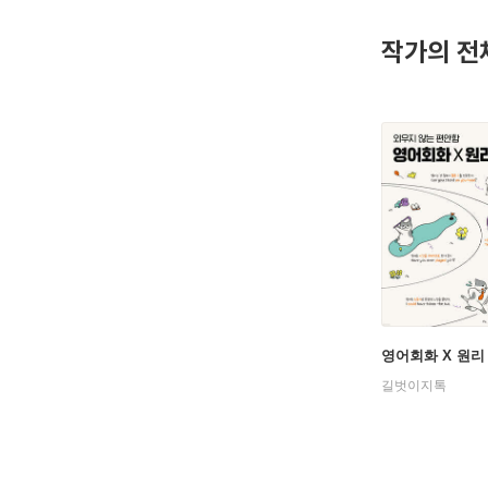
어 교육앱
학습의 새
작가의 전
영어회화 X 원리
길벗이지톡