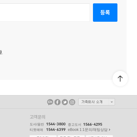
등록
.
고객문의
1544-3800
도서/음반
1566-4295
중고도서
1544-6399
eBook 1:1문의/채팅상담
티켓예매