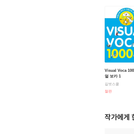
Visual Voca 1
얼 보카 1
길벗스쿨
절판
작가에게 