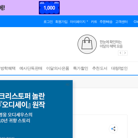
로그인
회원가입
마이페이지
카트
주문/배송
고객센터
Gl
름방학혜택
예사단독판매
이달의사은품
특가할인
추천도서
대량/법인