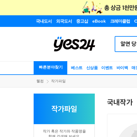
국내도서
외국도서
중고샵
eBook
크레마클럽
C
빠른분야찾기
베스트
신상품
이벤트
바이백
매
웰컴
작가파일
국내작가
작가파일
작가 혹은 작가와 작품명을
함께 검색해 보세요.