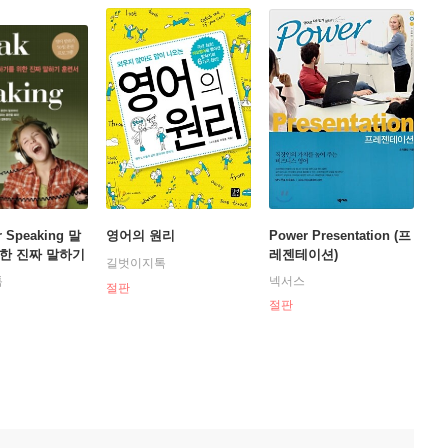
r Speaking 말
영어의 원리
Power Presentation (프
한 진짜 말하기
레젠테이션)
길벗이지톡
톡
넥서스
절판
절판