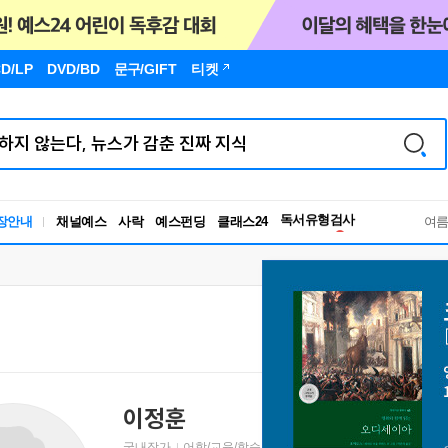
D/LP
DVD/BD
문구
/GIFT
티켓
독서유형검사
장안내
채널예스
사락
예스펀딩
클래스24
RBTI Lab
여
독서유형검사
이정훈
국내작가
어학/교육/학습 저자