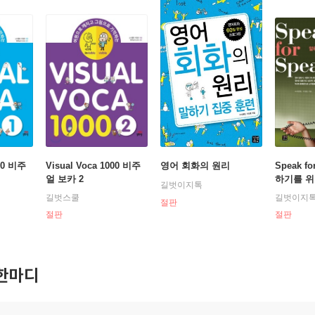
000 비주
Visual Voca 1000 비주
영어 회화의 원리
Speak fo
얼 보카 2
하기를 위
길벗이지톡
훈련서
길벗스쿨
길벗이지
절판
절판
절판
한마디