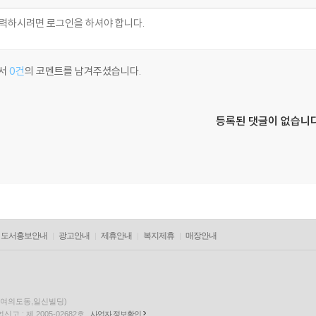
서
0건
의 코멘트를 남겨주셨습니다.
등록된 댓글이 없습니다
도서홍보안내
광고안내
제휴안내
복지제휴
매장안내
층(여의도동,일신빌딩)
고 : 제 2005-02682호
사업자 정보확인