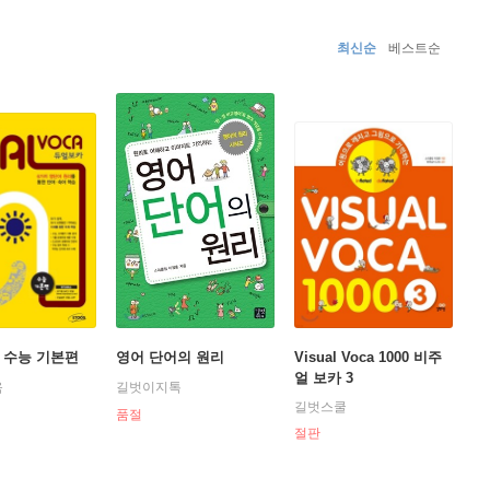
I 기술까지 접목해 가장 현대적이면서도 가장 본질적인 영어
최신순
베스트순
 수능 기본편
영어 단어의 원리
Visual Voca 1000 비주
얼 보카 3
육
길벗이지톡
길벗스쿨
품절
절판