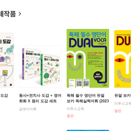
) 대표로서, 오랜 연구와 현장 경험이 집약된 학습 원리에 최첨단 A
로운 기준을 제시하고 있다.
체작품
 도감
동사×전치사 도감 + 영어
독해 필수 영단어 듀얼
듀얼 보카
회화 X 원리 도감 세트
보카 독해실력어휘 (2023
이투스교
년용)
이투스교육
길벗이지톡
절판
절판