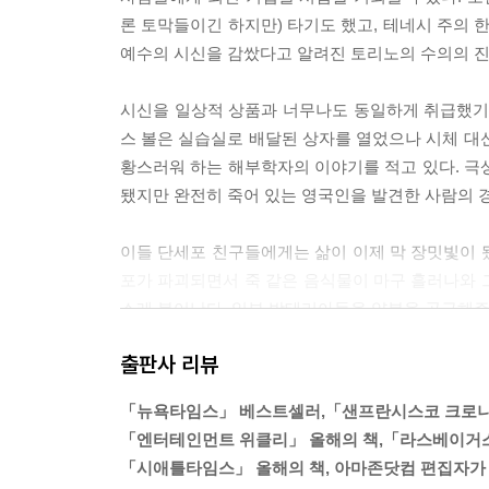
론 토막들이긴 하지만) 타기도 했고, 테네시 주의 
예수의 시신을 감쌌다고 알려진 토리노의 수의의 진의
시신을 일상적 상품과 너무나도 동일하게 취급했기
스 볼은 실습실로 배달된 상자를 열었으나 시체 대신 
황스러워 하는 해부학자의 이야기를 적고 있다. 극상품
됐지만 완전히 죽어 있는 영국인을 발견한 사람의 경악
이들 단세포 친구들에게는 삶이 이제 막 장밋빛이 됐
포가 파괴되면서 죽 같은 음식물이 마구 흘러나와 그
스레 불어난다. 일부 박테리아들을 양분을 공급해주는
어디를 가도 박테리아로 가득하다.---p.71 「3 죽음
출판사 리뷰
스나이더가 알아낸 것은 충격 시 사람의 운동 속도와
「뉴욕타임스」 베스트셀러,「샌프란시스코 크로니
떨어져 부상당한 신랑들을 만나본 적이 있는데, 이
「엔터테인먼트 위클리」 올해의 책,「라스베이거스
상이 심했다. 자살을 시도한 그는 일회용 반창고 몇 
「시애틀타임스」 올해의 책, 아마존닷컴 편집자가 
넘어」중에서