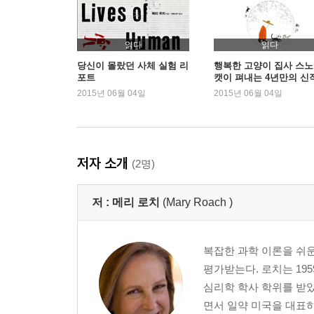
읽다
읽다
당신이 몰랐던 사체 실험 리
행복한 고양이 집사 스
포트
캣이 펴내는 4년만의 신
2015년 06월 04일
2015년 06월 04일
저자 소개
(2명)
저 :
메리 로치
(Mary Roach )
복잡한 과학 이론을 쉬운
평가받는다. 로치는 19
심리학 학사 학위를 받았다
면서 일약 미국을 대표하