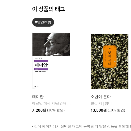
이 상품의 태그
#빨간책방
데미안
소년이 온다
헤르만 헤세 저/전영애 역
민음사
한강 저
창비
|
|
7,200
원
(10% 할인)
13,500
원
(10% 할인)
검색 페이지에서 선택된 태그에 등록된 더 많은 상품을 확인해 