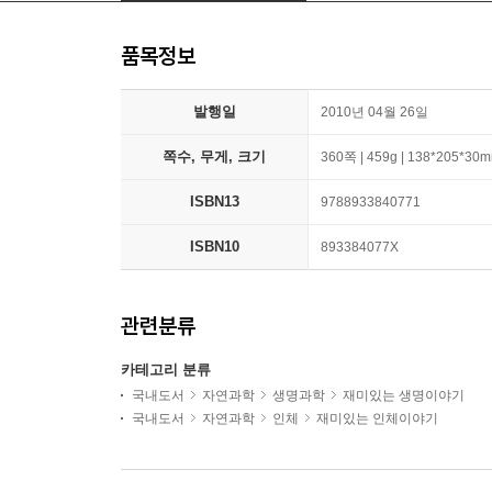
품목정보
발행일
2010년 04월 26일
쪽수, 무게, 크기
360쪽 | 459g | 138*205*30
ISBN13
9788933840771
ISBN10
893384077X
관련분류
카테고리 분류
국내도서
자연과학
생명과학
재미있는 생명이야기
국내도서
자연과학
인체
재미있는 인체이야기