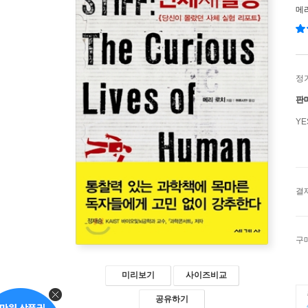
메
정
판
Y
결
구
미리보기
사이즈비교
공유하기