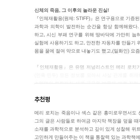
신체의 죽음, 그 이후의 놀라운 진실!
영국의 연구자들은 수술로 절단해낸 다리에 신을 신
『인체재활용(원제: STIFF)』은 연구용으로 기증
증이 있어서 건강한 사지와 비교하기 어렵기 때문에
과학과 의학이 발전하는 순간을 항상 함께해왔다.
험했다. 사슴에게는 발가락과 뒤꿈치가 없고 사람에게
하고, 시신 부패 연구를 위해 땅바닥에 가만히 눕
기 때문에 그 연구가 어느 정도의 가치를 지니는지 
실험에 사용하기도 하고, 안전한 자동차를 만들기 위
몸을 꿀에 절여 약으로 내놓기도 했고,(밀화인) 요
---p.177 「6 사체, 신고합니다!」중에서
『인체재활용』은 유명 저널리스트인 메리 로치가,
(인육 만두) 모든 정보를 모아서 사실 관계를 취
스웨덴의 뤼뢴까지 세계 곳곳을 방문해 발로 직접
저자의 취재를 통해 잘 정리되고 소화되어 이 책 한 
추천평
죽거나 혹은 활용되거나!
메리 로치는 죽음이나 섹스 같은 흥미로우면서도 
미지의 세계를 탐험하는 것을 좋아하던 저자는 남
그의 글은 사람들로 하여금 마지막 책장을 덮을 
‘죽음 이후의 삶’이었다. 그렇게 시작한 정보 수집
소재를 과학적으로 분석하고 깊이 있게 성찰해 위트
으로 완성되었다. 그녀는 이 책의 서문에서 ‘바닥에
고민하게 만들어주는 이 책을 통찰력 있는 과학책에