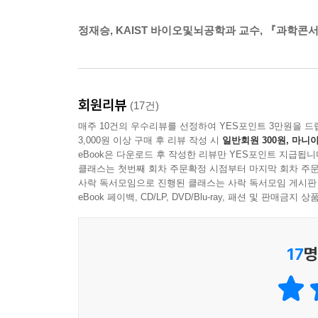
이야기한다. 끔찍하고 혐오스러울 수 있는 이야기와
정재승, KAIST 바이오및뇌공학과 교수, 『과학콘
저자는 독자들로 하여금 자신의 시체를 어떻게 
시체가 얼마나 유용하게 사용되는지 알 수 있다. 시
다른 사람들을 살리는 데 이용되기도 한다. 또한 표
덮을 때쯤 독자는 죽음과 사체에 대한 자신의 생
회원리뷰
(17건)
서문에서 밝힌 대로 ‘세상을 뜨면서 공원 벤치를 하나
매주 10건의 우수리뷰를 선정하여 YES포인트 3만원을 드
3,000원 이상 구매 후 리뷰 작성 시
일반회원 300원, 마니아
더욱 익살스럽고, 보다 흥미로우며, 좀 더 기괴해진
eBook은 다운로드 후 작성한 리뷰만 YES포인트 지급됩니
『STIFF』는 2003년에 출간되어 전 세계 독
클래스는 첫번째 회차 주문확정 시점부터 마지막 회차 주문
사락 독서모임으로 진행된 클래스는 사락 독서모임 게시판
차지했다. 2004년에는 『스티프』라는 제목으로 국내
eBook 페이백, CD/LP, DVD/Blu-ray, 패션 및 판매금
과학, 의학, 종교, 예술 등 분야를 막론한 유명인들
도서로 꼽았다)
17
명
그럼에도 『스티프』라는 제목이 주는 한계와 원서
알려지지 않은 것도 사실이다. 2010년 개정판
한눈에 알아볼 수 있도록 했다. 또한 전문용어와 
깊이 느낄 수 있도록 하였다.