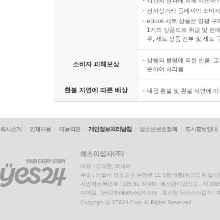
시간의 경과에 의해 재판매가
전자상거래 등에서의 소비자
eBook 세트 상품은 일괄 
1개의 상품으로 취급 및 판매
우, 세트 상품 전부 및 세트
상품의 불량에 의한 반품, 교
소비자 피해보상
준하여 처리됨
환불 지연에 따른 배상
대금 환불 및 환불 지연에 
회사소개
인재채용
이용약관
개인정보처리방침
청소년보호정책
도서홍보안내
대표 : 김석환, 최세라
주소 : 서울시 영등포구 은행로 11, 5층~6층(여의도동,일신
사업자등록번호 : 229-81-37000 통신판매업신고 : 제 200
이메일 : yes24help@yes24.com 호스팅 서비스사업자 :
Copyright ⓒ YES24 Corp. All Rights Reserved.