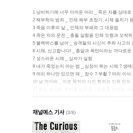
1 낭비하기에 너무 아까운 머리 _ 죽은 자를 상대로
2 해부학의 범죄 _ 인체 해부 초창기, 시체 들치기
3 죽음 이후의 삶 _ 인체의 부패와 그 대응법
4 죽은 자의 운전 _ 충돌 실험용 인체 모형과 오싹
5 블랙박스를 넘어 _ 승객들의 시신이 추락 사고의
6 시체, 신고합니다! _ 총알과 폭탄이라는 까다로운
7 성스러운 시체 _ 십자가 실험
8 내가 죽었는지 아는 법 _ 심장이 뛰는 시체 ? 생매
9 머리 하나만 있으면 돼 _ 참수 ? 부활 ? 머리 이식
10 날 먹어봐 _ 의료 목적의 식인 행위와 인육 만두
11 불길 밖으로, 퇴비통 안으로 _ 최후를 장식할 새
12 저자의 유해 _ 그녀는 어쩔 생각일까?
채널예스 기사
참고문헌
(3개)