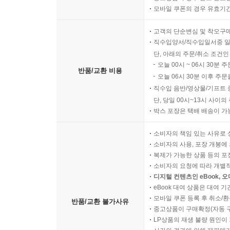
모바일 쿠폰의 경우 유효기간(
고객의 단순변심 및 착오구
직수입양서/직수입일서중 일
단, 아래의 주문/취소 조건인
오늘 00시 ~ 06시 30분 
반품/교환 비용
오늘 06시 30분 이후 주문
직수입 음반/영상물/기프트 
단, 당일 00시~13시 사이
박스 포장은 택배 배송이 가
소비자의 책임 있는 사유로 
소비자의 사용, 포장 개봉에 
복제가 가능한 상품 등의 포장을 
소비자의 요청에 따라 개별
디지털 컨텐츠인 eBook, 
eBook 대여 상품은 대여 기
모바일 쿠폰 등록 후 취소/환
반품/교환 불가사유
중고상품이 구매확정(자동 
LP상품의 재생 불량 원인이 기