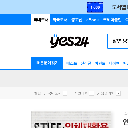
국내도서
외국도서
중고샵
eBook
크레마클럽
C
빠른분야찾기
베스트
신상품
이벤트
바이백
매
웰컴
국내도서
자연과학
생명과학
소