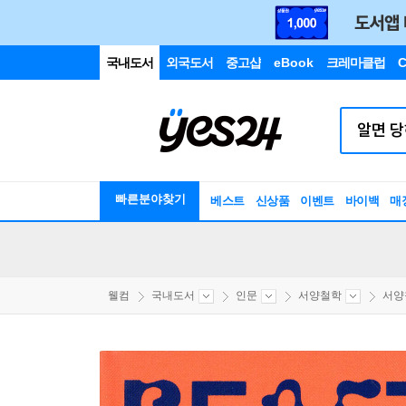
국내도서
외국도서
중고샵
eBook
크레마클럽
C
빠른분야찾기
베스트
신상품
이벤트
바이백
매
웰컴
국내도서
인문
서양철학
서양