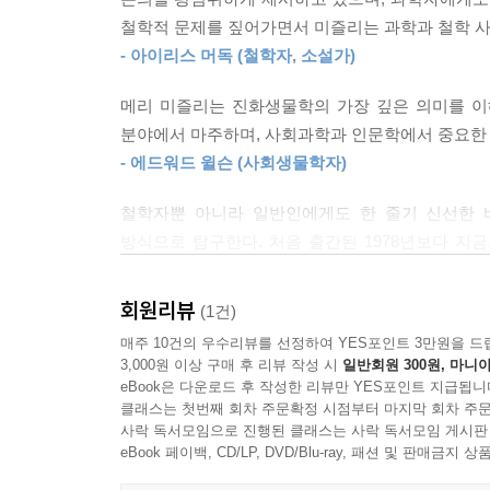
도킨스의 작업을 “생물학적 대처리즘(biological T
를 종종 볼 수 있다. 그리고 번식만 만족에 달린 것
철학적 문제를 짚어가면서 미즐리는 과학과 철학 사
표현했다.
해진 개인을 상대로 윌슨이 충고하듯 우쭐해진 유
- 아이리스 머독 (철학자, 소설가)
맥락으로 유전자에게 진화 주기에서 자신이 유일한 
미즐리는 저명한 생물학자 에드워드 윌슨과 DNA
의 화신인 개개인의 안녕에 달려 있다는 것을 기억
메리 미즐리는 진화생물학의 가장 깊은 의미를 
미즐리의 진정한 목표는 과학과 인문학 사이의 다
나 불가능한 문제를 안겨주면 그들은 죽어버릴 것이
분야에서 마주하며, 사회과학과 인문학에서 중요한 
세계에서 인간의 위치는 진화의 관점에서만 의미가
유전자가 없다는 것이 안타깝다. 유전자는 결정을 
- 에드워드 윌슨 (사회생물학자)
사람들의 삶을 망칠 수 있는 잘못된 (과학적) 아이
없다. 유전자가 트롬본을 연주하거나 사회생물학에 
철학자뿐 아니라 일반인에게도 한 줄기 신선한 
--- p.194
‘진짜 세계’에 대한 목마름을 느껴본 적이 있지 않은
방식으로 탐구한다. 처음 출간된 1978년보다 지
철학의 개론에 해당되며, 실용적으로도 철학적으로도
어떤 의미에서 진화에 방향 또는 목적이 있다고 말할
“[지구는] 목적으로 가득 차 있으며 […] 유기체로
- 메리 워녹 (철학자)
했는지는 알기 어렵다. 그렇지만 어떤 의미에서 ‘진
회원리뷰
(1건)
독특한 존재를 파악해야만 이해할 수 있다.”
된다. 진화한다는(evolve) 것은 펼친다는 뜻이다
매주 10건의 우수리뷰를 선정하여 YES포인트 3만원을 드
지극히 우아하고 예리하며 사고를 고양시키는 글이다
_메리 미즐리
적이다. 나타날 것의 가능성을 크게 제한하는 어떤
3,000원 이상 구매 후 리뷰 작성 시
일반회원 300원, 마니아
- R. D. 마틴 (런던 유니버시티칼리지 체질인류학 강
eBook은 다운로드 후 작성한 리뷰만 YES포인트 지급됩니
중에서도 지금까지 일어난 변화가 어떤 의미에서 올
2025년 현재, 『이기적 유전자』가 설명하는 진화
클래스는 첫번째 회차 주문확정 시점부터 마지막 회차 주문
데, 잠재적으로 언제나 벌레의 먹이였기 때문이다. 
『짐승과 인간』은 우리를 동물이라는 본연의 맥락에
사락 독서모임으로 진행된 클래스는 사락 독서모임 게시판
것을 결정하고, 생명체는 유전자를 후대에 전달하
가 다른 길을 따라갔다면 실패했거나 부족했거나 비
eBook 페이백, CD/LP, DVD/Blu-ray, 패션 및 판매금
없는 사회의 도덕성, 즉 우리의 친척 종에서 발견
여전히 많은 사람들에게 큰 영향을 미치고 있다
다면 뭔가가 잘못된 것일까?
- 『옵저버』