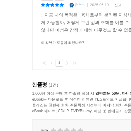
하다. 인간이 가진 소리 전체를 내려면 전원이 합창
j****m
2025-05-10
신고
|
|
|
문화가 모든 것을 형성한다는 주장―에 대한 비판적
거기 속하는 더 많은 요소를 발견함으로써 끊임없이 
에드워드 윌슨의 『사회생물학』(1975)에 대한
...지금 나의 목적은...육체로부터 분리된 지
자 등 명백하게 부류가 다른 사람들에게 별도의 역할
출판했다. 당시 그의 나이는 59세였다.
게 가능할까, 어떻게 그런 삶과 조화를 이룰 수 
대적으로 필요해 보인다.
않다면 이성은 감정에 대해 아무것도 할 수 없을 
--- p.541~542
『짐승과 인간』은 총 5부로 구성되어 있다. 1부 
이 리뷰가 도움이 되었나요?
하는 의견을 고찰해본다. 이런 견해가 무엇을 의미할
여기서 우리에게 필요한 것은 수단과 목적이라는 언
같은 난감한 개념을 정리하려고 시도한다. 제대로
로 자신을 능가하는 구성원들이 있는, 자신보다 훨씬
것이 미즐리의 결론이다.
인간은 감옥에 갇혀 있다고 느낀다. 자아가 그 출
1
지금이나 앞으로나 영원히 알 수 없을 것이다. 우리
2부 「심리학에서 기예와 과학」과 3부 「이정
미하다’고 말하는 것은 황조롱이는 인간의 목적을 위
생물학자들의 이론을 소개하고 분석하면서 “과학을
한줄평
(1건)
조롱이는 어떤 의미에서─확실히 연구할 가치가 있
적절하다는 뜻에서 ‘과학적’인 배경사고”가 얼마만
1,000원 이상 구매 후 한줄평 작성 시
일반회원 50원, 마니
생물학자들의 오류의 핵심이자 진화에 대한 전반적
--- p.588-589)
eBook은 다운로드 후 작성한 리뷰만 YES포인트 지급됩니
삶에 실질적으로 어떤 영향을 줄 수 있는지를 묻
클래스는 첫번째 회차 주문확정 시점부터 마지막 회차 주문
eBook 페이백, CD/LP, DVD/Blu-ray, 패션 및 판매금
반영한다. 우리는 육체를 벗어난 지성체도 아니고 
이 사실이 우리의 가치관을 형성한다는 것을 증명한