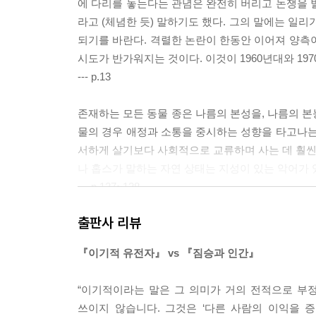
에 다리를 놓는다는 관념은 완전히 버리고 논쟁을 
라고 (체념한 듯) 말하기도 했다. 그의 말에는 일
되기를 바란다. 격렬한 논란이 한동안 이어져 양측
시도가 반가워지는 것이다. 이것이 1960년대와 1
--- p.13
존재하는 모든 동물 종은 나름의 본성을, 나름의 본
물의 경우 애정과 소통을 중시하는 성향을 타고나는
서하게 살기보다 사회적으로 교류하며 사는 데 훨씬 
나 홉스가 말하는 자연 상태는 지성이 있는 악어가
--- p.127~128
출판사 리뷰
그래서 이제 동물행동학자는 다른 여느 종들을 대할
행동의 원인과 연관성을 찾는 것이다. 이 연구는 행
『이기적 유전자』 vs 『짐승과 인간』
위 없이 쉬울 것이다. 그러므로 우리는 그가 센
은 수백 년 동안 호모 사피엔스를 관찰한 기록을 활
“이기적이라는 말은 그 의미가 거의 전적으로 부정
이거나 다치게 한다는 점이다. 물론 항상 그러는 것
쓰이지 않습니다. 그것은 ‘다른 사람의 이익을 
칠년전쟁, 삼십년전쟁을 비롯한 모든 전쟁과 아르메니아