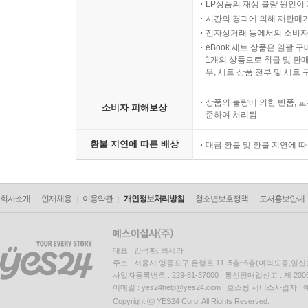
LP상품의 재생 불량 원인이 기
시간의 경과에 의해 재판매가
전자상거래 등에서의 소비자
eBook 세트 상품은 일괄 
1개의 상품으로 취급 및 판매
우, 세트 상품 전부 및 세트
상품의 불량에 의한 반품, 교
소비자 피해보상
준하여 처리됨
환불 지연에 따른 배상
대금 환불 및 환불 지연에 
회사소개
인재채용
이용약관
개인정보처리방침
청소년보호정책
도서홍보안내
대표 : 김석환, 최세라
주소 : 서울시 영등포구 은행로 11, 5층~6층(여의도동,일신
사업자등록번호 : 229-81-37000 통신판매업신고 : 제 200
이메일 : yes24help@yes24.com 호스팅 서비스사업자 :
Copyright ⓒ YES24 Corp. All Rights Reserved.