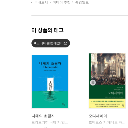
국내도서
미디어 추천
중앙일보
이 상품의 태그
#크레마클럽에있어요
니체의 초월자
오디세이아
프리드리히 니체 저/김철 편역
히읏
호메로스 저/페테르 파울 루벤스 그림/박문재 역
|