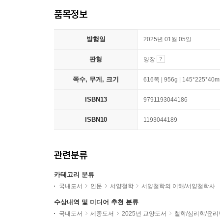
품목정보
발행일
2025년 01월 05일
판형
양장
쪽수, 무게, 크기
616쪽 | 956g | 145*225*40
ISBN13
9791193044186
ISBN10
1193044189
관련분류
카테고리 분류
국내도서
인문
서양철학
서양철학의 이해/서양철학사
수상내역 및 미디어 추천 분류
국내도서
세종도서
2025년 교양도서
철학/심리학/윤리