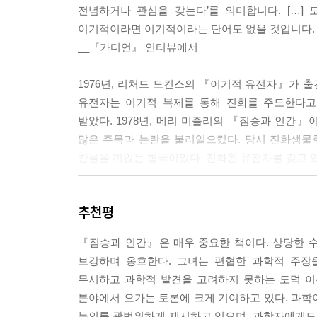
전념하거나 관심을 갖는다’를 의미합니다. […]
록을 가지고 있다. 다른 종들에 관해서는 그런 기록이
이기적이라면 이기적이라는 단어도 없을 것입니다. 
그래서 그는 사회학자 인간(편의상 존스라고 부르기
__『가디언』 인터뷰에서
--- p.143
1976년, 리처드 도킨스의 『이기적 유전자』가 출
진화 시각의 어마어마한 변이 범위에 비하면 인간 종
유전자는 이기적 복제를 통해 진화를 주도한다고
우는 능력과 지성을 개발하는 쪽으로 전문화한 사회적
받았다. 1978년, 메리 미즐리의 『짐승과 인간』
가 어디 있을까? 매우 단순하게는 촘촘하게 연결된
많은 주목과 논란을 불러일으켰다. 당시 진화생물
우리 인간의 영역에 이르기까지 사회적 종의 복잡성은
찬물을 끼얹는 형국이었다. 진화된 유전자를 갖고 
조가 있고, 각기 그것을 유지하기 위해 상속된 특별
과 관계가 있다. 그는 유전적 원인을 생각하지 않
1979년, 마침내 리처드 도킨스와 메리 미즐리 사이에
이 다가서게 되어, 사실은 우리 사회를 지나치고 있
추천평
진화론, 인간 본성, 인간 행동에 대해 신랄한 논
으면 상대적인 것으로 받아들이게 된다는 것이다. 
저서로 남성 철학자 일변의 철학계를 뒤집어버린 
우리를 원숭이로 만들 것이다.
『짐승과 인간』은 매우 중요한 책이다. 상당한 
아니었다. 미즐리는 도킨스가 다윈주의의 불편한
--- p.198~199
보강하며 옹호한다. 그녀는 편협한 과학적 주장
내용에서 19세기 사회다윈주의와 유사하다고 지
무시하고 과학적 발견을 고려하지 못하는 도덕 이
미즐리는 인간이 유전자의 조종을 받는 유기체가 아닐
유전자는 작은 인간이 아니다. 우리는 매우 복잡한 
분야에서 오가는 토론에 크게 기여하고 있다. 과학
운명이고, 그 운명을 받아들일 때, 우리는 더 인
하도록 진화를 통해 다듬어졌다. 전체 주기에서 개인
논의를 광범위하게 제시하고 있으며, 과학자에게도