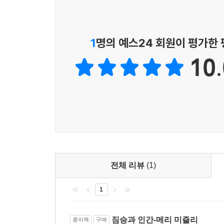
어렵고 대중적으로 잘 알려지지 않기 때문일 것이다.
--- p.271
자본주의 사회에서 ‘이기적인’ 사람(유전자)이 살
동물보다 우월하다는 믿음은 여전히 공고하다. 그
진실은 진화의 사다리는 있을 수 없다는 것이다. 동
1
명의 예스24 회원이 평가한
아니라 유전자 때문에 그런 거야).
리가 아니라 큰키나무라고 해야 할까? 사람들은 이
히 우듬지 자리를 차지할 것이라고 느끼기 때문이다.
10.
‘트루스니스(truthiness)’. 코미디언 스티븐
줄기도 없고 따라서 주된 성장 방향도 없는 떨기나
싶은 것이 진실이 되는 시대다. 그리고 그렇게 쉬운
으로 뻗어나가는 딸기처럼 수직 방향으로 성장하지 
내면서 하늘을 가르며 날아갈 때… ‘진짜 세계’에
내는 생물권 자체도 가능하다. 이것은 진화를 나타
있다.
--- p.289
책의 구성
이 책 전체에 걸쳐 나는 특정한 본성을 지닌다는 
지도 않고 전능은 더더욱 아니라는 의견을 내놓았다.
“한쪽에는 사회과학자들과 실존주의자들처럼 인간 
인간의 범위는 모두 겹치기는 하지만, 각자가 가진 
전체 리뷰
(1)
본성은 분명 존재하며 잔인하고 저열하다고 말하
의 능력을 적극적으로 누린다는 장점은 무한히 유
생각합니다. 그리고 다른 동물들은 그렇게 ‘야수적’
것은 이 장점의 한 측면일 뿐이다. 만일 우리가 모두
1
_『가디언』 인터뷰에서
도로 우리와는 너무나 다르게 세상에 반응하는 사
니는 전체 범위는 개인으로서는 누구도 다 품을 수 
짐승과 인간-메리 미즐리
종이책
구매
애초에 미즐리는 진화 생물학자들과 싸우려는 의도가 