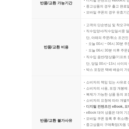
디지털 콘텐츠인 eBook의 
반품/교환 가능기간
중고상품의 경우 출고 완료일
모바일 쿠폰의 경우 유효기간(
고객의 단순변심 및 착오구
직수입양서/직수입일서중 일
단, 아래의 주문/취소 조건인
오늘 00시 ~ 06시 30분 
반품/교환 비용
오늘 06시 30분 이후 주문
직수입 음반/영상물/기프트 
단, 당일 00시~13시 사이
박스 포장은 택배 배송이 가
소비자의 책임 있는 사유로 
소비자의 사용, 포장 개봉에 
복제가 가능한 상품 등의 포장을 
소비자의 요청에 따라 개별
디지털 컨텐츠인 eBook, 
eBook 대여 상품은 대여 기
모바일 쿠폰 등록 후 취소/환
반품/교환 불가사유
중고상품이 구매확정(자동 