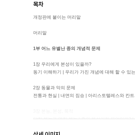
목차
개정판에 붙이는 머리말
머리말
1부 어느 유별난 종의 개념적 문제
1장 우리에게 본성이 있을까?
동기 이해하기 | 우리가 가진 개념에 대해 할 수 있는
2장 동물과 악의 문제
전통과 현실 | 내면의 짐승 | 아리스토텔레스와 칸
3장 본능, 본성, 목적
닫힌 본능과 열린 본능 | 종의 본성이란 무엇일까? |
상세 이미지
2부 심리학에서 기예와 과학