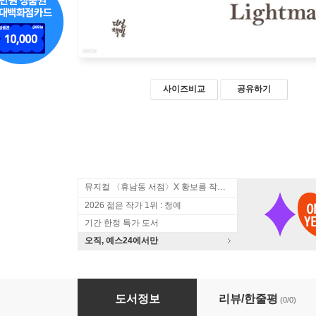
사이즈비교
공유하기
뮤지컬 〈휴남동 서점〉X 황보름 작가 북토크
2026 젊은 작가 1위 : 청예
기간 한정 특가 도서
오직, 예스24에서만
아인슈타인의 꿈 (큰글자도서)
도서정보
리뷰/한줄평
(0/0)