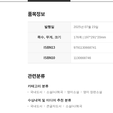
품목정보
발행일
2025년 07월 23일
쪽수, 무게, 크기
176쪽 | 197*291*20mm
ISBN13
9791130668741
ISBN10
1130668746
관련분류
카테고리 분류
국내도서
소설/시/희곡
영미소설
영미 장편소설
수상내역 및 미디어 추천 분류
국내도서
큰글자도서
소설/시/희곡