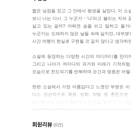
--- p.75
『아인슈타인의 꿈』 재출간을 맞아 한국 독자들을
짧은 낮잠을 잤고 그 안에서 평생을 살았다. 이 소
계기를 밝힌다. 경계를 허물며 이어지는 가상의 도
어떤 사람들은 시간을 양으로 따져보고 분석하고 쪼
보니 나는 다시 그 누군가 - ‘나’라고 불리는 자
환상적인 서술에 매료되었던 그는 물리학자로서의 
차갑고 단단하고 무겁게 변한다. 세월이 지나면 일
살고 있는 걸까? 어쩌면 숨을 쉬고 말하고 울거
과학의 상징적 존재인 아인슈타인을 주인공으로 내
판다.
누군가는 도래하지 않은 날들 속에 살지만, 대부분의
시간에 따라 서로 다른 삶을 산다. 곧 종말이 
시간 여행이 현실로 구현될 것 같지 않다고 생각하
평온하고, 구병모 작가는 이를 ‘평등하고 장엄하
--- p.119
끝없이 계속되는 미래에 절망을 느껴 자살을 선택하
소설에 등장하는 다양한 시간의 마디마디를 만지며,
방해하지 않기 위해 입을 닫고 도시 구석에 가만히
그리고 나아가 저마다의 과거와 미래가 기적처럼
행동을 결정하고 오래된 기억을 다시 떠오르게 하며,
모습으로 전도되기를 반복하며 순간과 영원은 어떻게
지나온 어딘가의 기억이고, 아직 닿지 못한 미래의 
한편 소설에서 가장 아름답다고 느꼈던 부분은 이 
반복해서 읽게 될 새 시대의 고전이자
다소 관성적으로 폭동, 방화, 약탈 등 혼돈으
과학이 문학으로 변한 가장 아름다운 사례
생각한다면 그리 비통하지만은 않을 듯하다. 이 세상
- 구병모 (소설가)
『아인슈타인의 꿈』이 처음 출간된 1990년대부
스트리밍 서비스를 접하면서 우리는 항상 누군가와
“라이트먼은 과학자들의 시인이요, 과학 저술계의 
회원리뷰
(0건)
코로나19 팬데믹으로 인해 거리두기와 격리가 의무
- [워싱턴포스트]