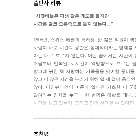
출판사 리뷰
은 저마다 시간 속에서 섬처럼 따로 떠 있는 것이어
--- p.48
“시곗바늘은 평생 같은 궤도를 돌지만
시간은 결코 오른쪽으로 돌지 않는다…”
아인슈타인은 마찬가지로 키가 작은 베소 쪽으로 몸을
베소는 알겠다고 고개를 끄덕인다. 그렇지만 몇 가
1905년, 스위스 베른의 특허청. 한 젊은 직원이 
이 없을 수도 있다는 점이다. 피조물이 머리가 좋건
사람이 바로 시간과 공간은 절대적이라는 명제를 
다는 것이다. 나아가 이 시간이라는 연굿거리는 고작
아는 대로 흐르지 않는다. 어떤 꿈에서는 시간이
--- p.56
처음부터 반복된다. 시간이 역방향으로 흐르는 
발그레 붉힌 채 사랑하는 가족들을 맞이할 준비를 
세계가 끝나기 1분 전에는 다들 미술관 광장에 모인
않고 더 많은 시간을 누리기 위해 쉴 새 없이 움직
없다. 말하는 사람도 없다. 그지없이 조용해서 오른
않다. 아인슈타인의 이론에 얼마간 기초한 이 꿈
이다.
달려가는 경험을 누구나 한 번쯤은 해봤을 테니.
--- p.62
시간을 살고 있는지, 그리고 만약 선택할 수 있다면
어떤 사람들은 시간의 한가운데에는 가지 않는 것이
“물고기는 평생 수영하는 물에 대해서 무엇을 알까
이 없으면 삶도 없다고. 또 어떤 사람들은 다르게 
우리도 우리가 사는 시간에 대해 아무것도 모른다네
박제된 나비처럼 꼼짝도 하지 않는 것이라 해도.
추천평