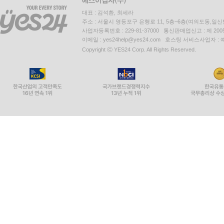
대표 : 김석환, 최세라
주소 : 서울시 영등포구 은행로 11, 5층~6층(여의도동,일신
사업자등록번호 : 229-81-37000 통신판매업신고 : 제 200
이메일 : yes24help@yes24.com 호스팅 서비스사업자 :
Copyright ⓒ YES24 Corp. All Rights Reserved.