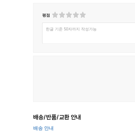
“대중적인 과학 에세이와 시 사이에서 절묘한 균형을
- [커커스리뷰]
평점
“정교한 위트로 섬세하게 완성된, 기발하고 매혹적인
한글 기준 50자까지 작성가능
- [퍼블리셔스위클리]
배송/반품/교환 안내
배송 안내