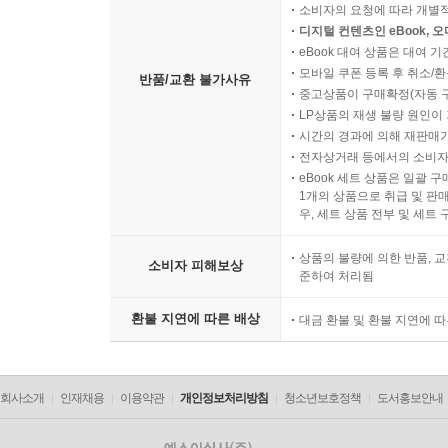
소비자의 요청에 따라 개별
디지털 컨텐츠인 eBook, 
eBook 대여 상품은 대여 기
모바일 쿠폰 등록 후 취소/환
반품/교환 불가사유
중고상품이 구매확정(자동 
LP상품의 재생 불량 원인이 기
시간의 경과에 의해 재판매가
전자상거래 등에서의 소비자
eBook 세트 상품은 일괄 
1개의 상품으로 취급 및 판매
우, 세트 상품 전부 및 세트
상품의 불량에 의한 반품, 교
소비자 피해보상
준하여 처리됨
환불 지연에 따른 배상
대금 환불 및 환불 지연에 
회사소개
인재채용
이용약관
개인정보처리방침
청소년보호정책
도서홍보안내