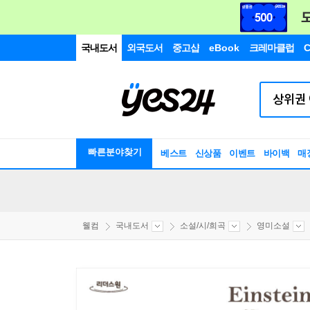
국내도서
외국도서
중고샵
eBook
크레마클럽
C
빠른분야찾기
베스트
신상품
이벤트
바이백
매
웰컴
국내도서
소설/시/희곡
영미소설