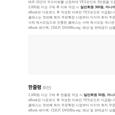
매주 10건의 우수리뷰를 선정하여 YES포인트 3만원을 드
살아가는 우리의 시간 감각을 크게 바꿔놓았다. 
3,000원 이상 구매 후 리뷰 작성 시
일반회원 300원, 마니아
페이지를 줄곧 새로고침하다가 시간의 경계가 무너
“라이트먼은 시간이라는 물감으로 그림을 그리는 예
eBook은 다운로드 후 작성한 리뷰만 YES포인트 지급됩니
있다. 아인슈타인이 골몰했던 ‘시간을 탐구하는 일
클래스는 첫번째 회차 주문확정 시점부터 마지막 회차 주문
- [LA타임스]
사락 독서모임으로 진행된 클래스는 사락 독서모임 게시판
근본적인 질문을 던지는 일이자, 삶의 모습을 바
eBook 페이백, CD/LP, DVD/Blu-ray, 패션 및 판매금
“마법과도 같은 형이상학의 세계. 매혹적이고 황홀
문학적 서정성을 결합한 소설을 넘어, 출간된 지 
- [뉴욕타임스]
“끝없이 매료되는 이야기다. 결코 이론적이지 않
여정이다.”
- [보스턴글로브]
“더 이상의 찬사를 나로서는 정말 생각해 낼 수가 
말해 나는 아주 오랫동안 소설이라는 것에 흥분한 적
한줄평
- 살만 루슈디 (작가)
(0건)
1,000원 이상 구매 후 한줄평 작성 시
일반회원 50원, 마니
“어떤 소설가도, 어떤 물리학자나 신학자도 시간의 
eBook은 다운로드 후 작성한 리뷰만 YES포인트 지급됩니
- 제임스 글릭 (저술가, 기자, 작가)
클래스는 첫번째 회차 주문확정 시점부터 마지막 회차 주문
eBook 페이백, CD/LP, DVD/Blu-ray, 패션 및 판매금