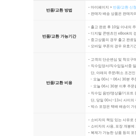
마이페이지 >
반품/교환 신청
반품/교환 방법
판매자 배송 상품은 판매자와
출고 완료 후 10일 이내의 
디지털 콘텐츠인 eBook의 
반품/교환 가능기간
중고상품의 경우 출고 완료일
모바일 쿠폰의 경우 유효기간(
고객의 단순변심 및 착오구
직수입양서/직수입일서중 일
단, 아래의 주문/취소 조건인
오늘 00시 ~ 06시 30분 
반품/교환 비용
오늘 06시 30분 이후 주문
직수입 음반/영상물/기프트 
단, 당일 00시~13시 사이
박스 포장은 택배 배송이 가
소비자의 책임 있는 사유로 
소비자의 사용, 포장 개봉에 
복제가 가능한 상품 등의 포장을 