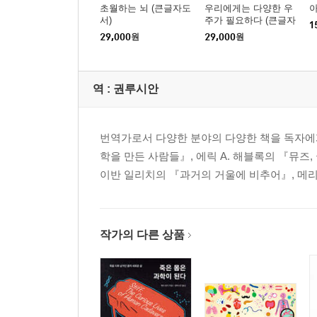
에필로그
초월하는 뇌 (큰글자도
우리에게는 다양한 우
서)
주가 필요하다 (큰글자
옮긴이의 말
1
도서)
29,000
원
29,000
원
역 :
권루시안
번역가로서 다양한 분야의 다양한 책을 독자에
학을 만든 사람들』, 에릭 A. 해블록의 『뮤즈
이반 일리치의 『과거의 거울에 비추어』, 메리
작가의 다른 상품