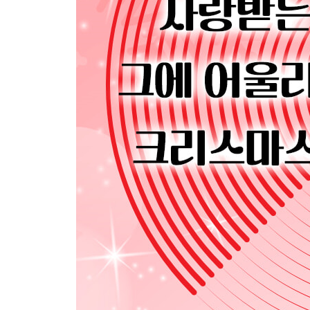
Christmas Portrait (1978): 카펜터스
Pretty Paper (1979): 윌리 넬슨
A Christmas Together (1979): 존 덴버와 더 머펫츠
Christmas Interpretations (1993): 보이즈 투 멘
These Are Special Times (1998): 셀린 디온
Songs for Christmas (2006): 수프얀 스티븐스
A Very She & Him Christmas (2011): 쉬앤힘
Holiday Wishes (2014): 이디나 멘젤
My Gift (2020): 캐리 언더우드
Hark! (2020): 앤드류 버드
I Dream of Christmas (2021): 노라 존스
Chapter 3 재즈 & 클래식
A Jolly Christmas from Frank Sinatra (1957):
Ella Wishes You a Swinging Christmas (1960)
The Dean Martin Christmas Album (1966): 딘 마틴