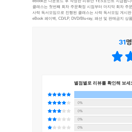
eBook은 다운로드 후 작성한 리뷰만 YES포인트 지급됩니
스케이트를 타느라, 크리스마스트리를 꾸미느라, 
클래스는 첫번째 회차 주문확정 시점부터 마지막 회차 주문
올리고 ‘크리스마스 카드’ 칵테일을 저어 아늑하
사락 독서모임으로 진행된 클래스는 사락 독서모임 게시판
곁들인다면 더욱 완벽한 선택이 될 것이다.
eBook 페이백, CD/LP, DVD/Blu-ray, 패션 및 판매금
크리스마스를 보다 우아하고 풍성하게 보내고 싶다
사워 칵테일 ‘덱 더 홀스’가, 사이먼 래틀과 
31
명
‘넛크래커’ 칵테일이 제격이다.
크리스마스 시즌 ‘홈 바(Home Bar)’ 만들기의 모든 
크리스마스를 맞아 집에서 바를 꾸미는 일은 또 
싶다면, 이 책에 소개된 ‘최고의 크리스마스 칵
별점별로 리뷰를 확인해 보세
칵테일을 집에서 직접 만들고 마실 수 있도록 흔
필요한 재료와 도구는 물론 바닐라 시럽, 피칸 시럽
있다.
0%
0%
시대를 초월한 명반과 칵테일의 환상적인 조합, 
0%
크리스마스 컬렉션인 이 책은 선물하기에도 훌륭한
0%