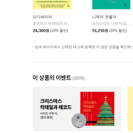
오디세이아
니체의 초월자
호메로스 저/페테르 파울 루벤스 그림/박문재 역
현대지성
프리드리히 니체 저/김철 편역
|
24,300
원
(10% 할인)
15,210
원
(10% 할인)
검색 페이지에서 선택된 태그에 등록된 더 많은 상품을 확인해 
이 상품의 이벤트
(10개)