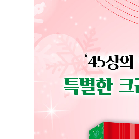
The Nutcracker (2010): 사이먼 래틀과 베를린
Christmas (2011): 마이클 부블레
What a Wonderful Christmas (2016): 루이 암
A Legendary Christmas (2018): 존 레전드
Big Band Holidays II (2019): 윈튼 마살리스
Ultimate Christmas (2020): 페기 리
Chapter 4 선물 포장 코너
최고의 크리스마스 칵테일 만들기
크리스마스 시즌을 위한 바 만들기 : 재료와 도구
간단하게 만드는 칵테일용 시럽 레시피
찾아보기
감사의 말씀