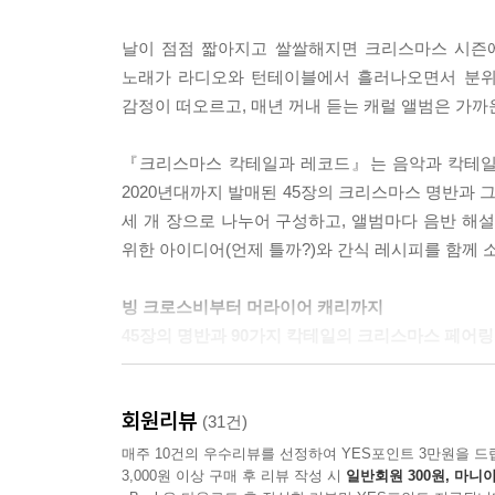
날이 점점 짧아지고 쌀쌀해지면 크리스마스 시즌에
노래가 라디오와 턴테이블에서 흘러나오면서 분위기
감정이 떠오르고, 매년 꺼내 듣는 캐럴 앨범은 가까
『크리스마스 칵테일과 레코드』는 음악과 칵테일의
2020년대까지 발매된 45장의 크리스마스 명반과 그에 어
세 개 장으로 나누어 구성하고, 앨범마다 음반 해
위한 아이디어(언제 틀까?)와 간식 레시피를 함께 소
빙 크로스비부터 머라이어 캐리까지
45장의 명반과 90가지 칵테일의 크리스마스 페어링
크리스마스 파티에 활력을 불어넣고 싶거나 연말
회원리뷰
브라운의 펑크 클래식에 맞춰 온몸을 흔들자. 
(31건)
‘트윙클링 라이츠’로 목을 축여도 좋다.
매주 10건의 우수리뷰를 선정하여 YES포인트 3만원을 드
3,000원 이상 구매 후 리뷰 작성 시
일반회원 300원, 마니아