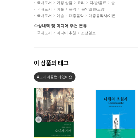
국내도서
가정 살림
요리
차/술/음료
술
국내도서
예술
음악
음악일반/교양
국내도서
예술
대중음악
대중음악사/이론
수상내역 및 미디어 추천 분류
국내도서
미디어 추천
조선일보
이 상품의 태그
#크레마클럽에있어요