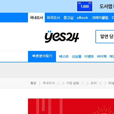
국내도서
외국도서
중고샵
eBook
크레마클럽
C
빠른분야찾기
베스트
신상품
이벤트
바이백
매
웰컴
국내도서
가정 살림
요리
차/