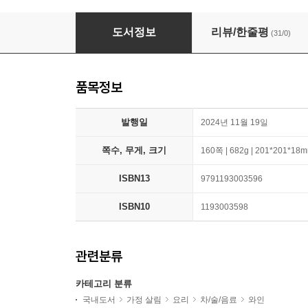
크리스마스 칵테일과 레코드
도서정보
리뷰/한줄평
(31/0)
품목정보
발행일
2024년 11월 19일
쪽수, 무게, 크기
160쪽 | 682g | 201*201*18
ISBN13
9791193003596
ISBN10
1193003598
관련분류
카테고리 분류
국내도서
가정 살림
요리
차/술/음료
와인