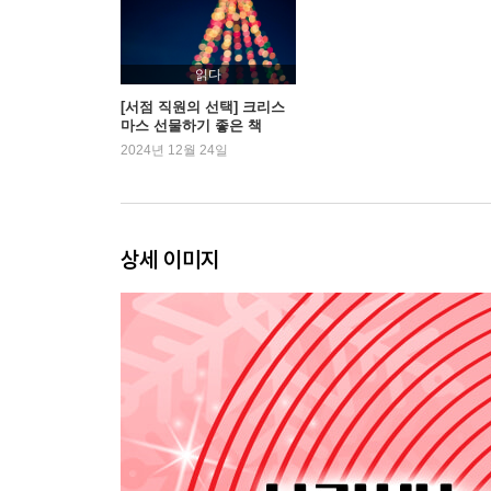
Under the Mistletoe (2011): 저스틴 비버
Cee Lo’s Magic Moment (2012): 씨로 그린
Wrapped in Red (2013): 켈리 클락슨
읽다
You Make It Feel Like Christmas (2017): 그웬 스
[서점 직원의 선택] 크리스
마스 선물하기 좋은 책
Christmas Christmas (2017): 칩 트릭
2024년 12월 24일
Everyday Is Christmas (2017): 시아
A Holly Dolly Christmas (2020): 돌리 파튼
One-Hit Wonders: 여러 아티스트
상세 이미지
Chapter 2 웜 앤 퍼지(Warm & Fuzzy)
Merry Christmas (1949): 빙 크로스비
Rudolph the Red-Nosed Reindeer (1957): 진 오트리
The Magic of Christmas (1960): 냇 킹 콜
A Charlie Brown Christmas (1965): 빈스 과랄디
A Christmas Album (1967): 바브라 스트라이샌드
The Perry Como Christmas Album (1968): 페리 코