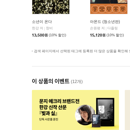
소년이 온다
아몬드 (청소년판)
한강 저
창비
손원평 저
다즐링
|
|
13,500
원
(10% 할인)
15,120
원
(10% 할인)
검색 페이지에서 선택된 태그에 등록된 더 많은 상품을 확인해 
이 상품의 이벤트
(12개)