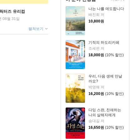
나는 나를 애도합니다
캐릭터즈 유리컵
배진희 저
년 08월 31일
10,800
원
펼쳐보기
기적의 하도리카페
조세핀 저
18,000
원
(10% 할인)
우리, 다음 생에 만날
까요?
박영해 저
16,200
원
(10% 할인)
다잉 스완, 친애하는
나의 살해자에게
송대길 저
16,650
원
(10% 할인)