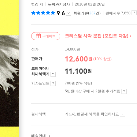
한강
저
문학과지성사
2010년 02월 26일
9.6
회원리뷰(
237
건)
판매지수 7,650
크리스탈 사각 문진 (포인트 차감)
구매혜택
정가
14,000원
12,600
원
판매가
(10% 할인)
크레마머니
11,100
원
최대혜택가
YES포인트
700원 (5% 적립)
5만원이상 구매 시 2천원 추가적립
결제혜택
카드/간편결제 혜택을 확인하세요
배송안내