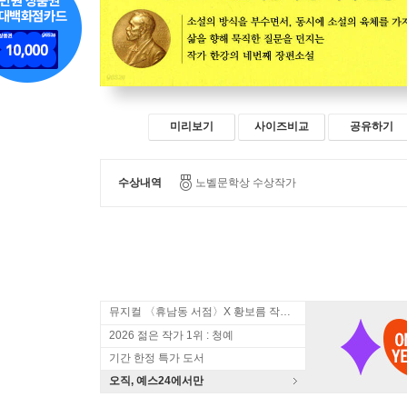
미리보기
사이즈비교
공유하기
수상내역
노벨문학상 수상작가
뮤지컬 〈휴남동 서점〉X 황보름 작가 북토크
2026 젊은 작가 1위 : 청예
기간 한정 특가 도서
오직, 예스24에서만