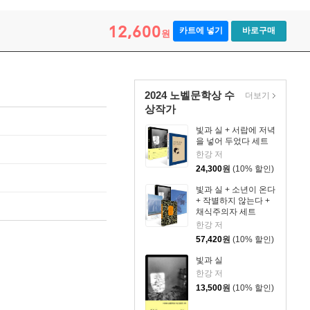
12,600
카트에 넣기
바로구매
원
2024 노벨문학상 수
더보기
상작가
빛과 실 + 서랍에 저녁
을 넣어 두었다 세트
한강 저
24,300
원
(10% 할인)
빛과 실 + 소년이 온다
+ 작별하지 않는다 +
채식주의자 세트
한강 저
57,420
원
(10% 할인)
빛과 실
한강 저
13,500
원
(10% 할인)