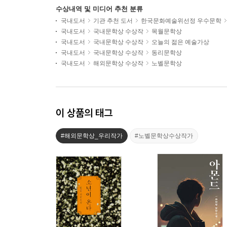
수상내역 및 미디어 추천 분류
국내도서
기관 추천 도서
한국문화예술위선정 우수문학
국내도서
국내문학상 수상작
목월문학상
국내도서
국내문학상 수상작
오늘의 젊은 예술가상
국내도서
국내문학상 수상작
동리문학상
국내도서
해외문학상 수상작
노벨문학상
이 상품의 태그
#해외문학상_우리작가
#노벨문학상수상작가