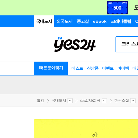
국내도서
외국도서
중고샵
eBook
크레마클럽
C
빠른분야찾기
베스트
신상품
이벤트
바이백
매
웰컴
국내도서
소설/시/희곡
한국소설