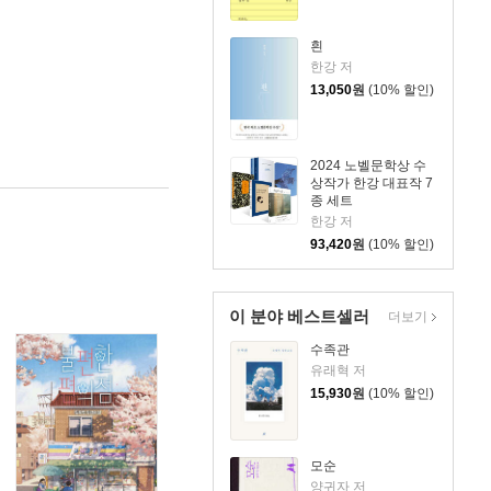
흰
한강 저
13,050
원
(10% 할인)
2024 노벨문학상 수
상작가 한강 대표작 7
종 세트
한강 저
93,420
원
(10% 할인)
이 분야 베스트셀러
더보기
수족관
유래혁 저
15,930
원
(10% 할인)
모순
양귀자 저