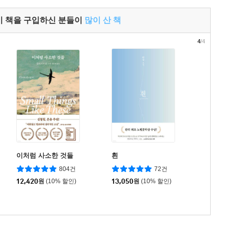
이 책을 구입하신 분들이
많이 산 책
4
/4
이처럼 사소한 것들
흰
804건
72건
12,420
원
(10% 할인)
13,050
원
(10% 할인)