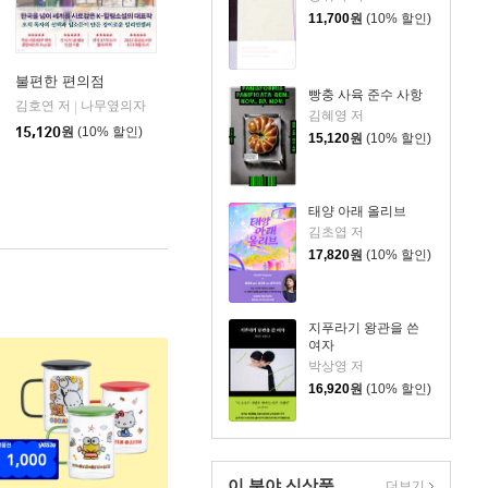
11,700
원
(10% 할인)
불편한 편의점
빵충 사육 준수 사항
김호연 저
나무옆의자
|
김혜영 저
15,120
원
(10% 할인)
15,120
원
(10% 할인)
태양 아래 올리브
김초엽 저
17,820
원
(10% 할인)
지푸라기 왕관을 쓴
여자
박상영 저
16,920
원
(10% 할인)
이 분야 신상품
더보기