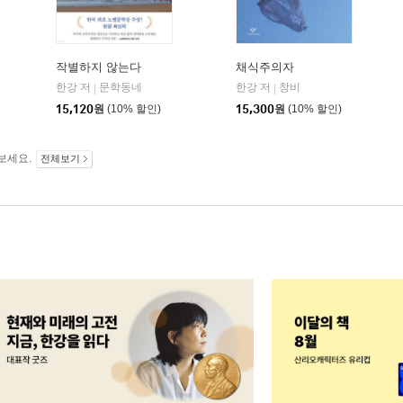
작별하지 않는다
채식주의자
한강 저
문학동네
한강 저
창비
|
|
15,120
원
(10% 할인)
15,300
원
(10% 할인)
보세요.
전체보기