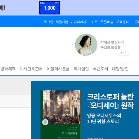
로그인
회원가입
마이페이지
카트
주문/배송
고객센터
Gl
름방학혜택
예사단독판매
이달의사은품
특가할인
추천도서
대량/법인