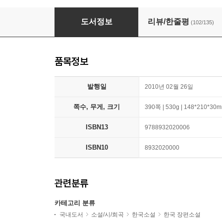
바람이 분다, 가라
도서정보
리뷰/한줄평
(102/135)
품목정보
발행일
2010년 02월 26일
쪽수, 무게, 크기
390쪽 | 530g | 148*210*30
ISBN13
9788932020006
ISBN10
8932020000
관련분류
카테고리 분류
국내도서
소설/시/희곡
한국소설
한국 장편소설