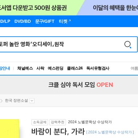
D/LP
DVD/BD
문구
/GIFT
티켓
독서유형검사
장안내
채널예스
사락
예스펀딩
클래스24
RBTI Lab
여
독서유형검사
크클 심야 독서 모임
OPEN
한국 장편소설
2024 노벨문학상 수상작가
소득공제
강력추천
바람이 분다, 가라
[ 2024 노벨문학상 수상작가 ]