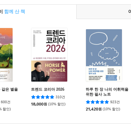
들이
함께 산 책
 같은 별을
트렌드 코리아 2026
하루 한 장 나의 어휘력을
위한 필사 노트
310건
600건
923건
18,000
원
(10% 할인)
% 할인)
21,420
원
(10% 할인)