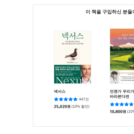
이 책을 구입하신 분
넥서스
언젠가 우리가
바라본다면
447건
25,020
원
(10% 할인)
10,800
원
(10