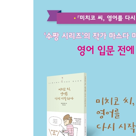
인칭
회사에서③
3인칭의 be동사
they
회사에서④
영어 입문을 위한 입문