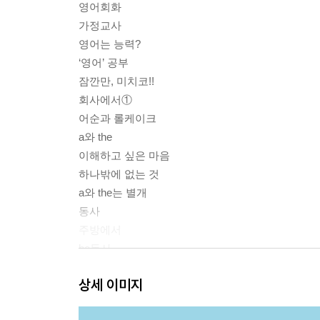
영어회화
가정교사
영어는 능력?
‘영어’ 공부
잠깐만, 미치코!!
회사에서①
어순과 롤케이크
a와 the
이해하고 싶은 마음
하나밖에 없는 것
a와 the는 별개
동사
주방에서
be동사
회사에서②
상세 이미지
그들의 운명
그것이 우리말