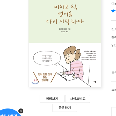
마
정
판
Y
결
구
미리보기
사이즈비교
공유하기