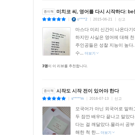
미치코 씨, 영어를 다시 시작하다: 
종이책
o****2
2015-06-21
신고
|
|
|
마스다 미리 신간이 나온다기에
하지만 사실은 영어에 대해 천
주인공들은 성찰 지능이 높다.
수...
더보기
3명
이 이 리뷰를 추천합니다.
시작도 시작 전이 있어야 한다
종이책
s*****m
2016-07-13
신고
|
|
|
모국어가 아닌 외국어로 말하고
두 잠깐 배우다 끝나고 말았다
다는 걸 깨달았다.몰라서 공부
해한 척 한...
더보기