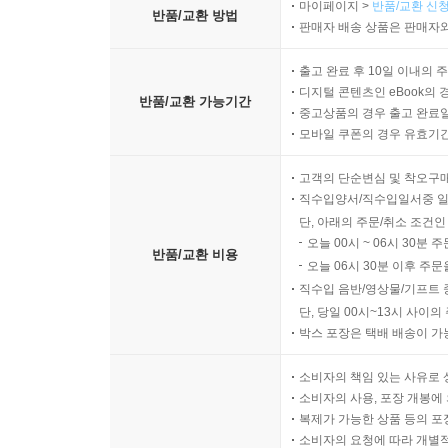
마이페이지 >
반품/교환 신청
반품/교환 방법
판매자 배송 상품은 판매자와
출고 완료 후 10일 이내의 
디지털 콘텐츠인 eBook의 
반품/교환 가능기간
중고상품의 경우 출고 완료일
모바일 쿠폰의 경우 유효기간(
고객의 단순변심 및 착오구
직수입양서/직수입일서중 일
단, 아래의 주문/취소 조건인
오늘 00시 ~ 06시 30분 
반품/교환 비용
오늘 06시 30분 이후 주문
직수입 음반/영상물/기프트 
단, 당일 00시~13시 사이
박스 포장은 택배 배송이 가
소비자의 책임 있는 사유로 
소비자의 사용, 포장 개봉에 
복제가 가능한 상품 등의 포장을 
소비자의 요청에 따라 개별