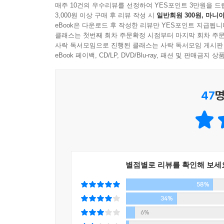
많은 영어 고수들은 암기를 최고의 영어공부 방법으
매주 10건의 우수리뷰를 선정하여 YES포인트 3만원을 드
3,000원 이상 구매 후 리뷰 작성 시
일반회원 300원, 마니아
하는 방법이기도 하다. 때로는 “이건 왜 이럴까” 
eBook은 다운로드 후 작성한 리뷰만 YES포인트 지급됩니
그런 사람이다. “어차피 한 개란 게 빤히 보이는데 ‘
클래스는 첫번째 회차 주문확정 시점부터 마지막 회차 주문
일일이 질문을 던진다. “왜? 이상해!”
사락 독서모임으로 진행된 클래스는 사락 독서모임 게시판
진도는 잘 나가지 않겠지만 자꾸자꾸 멈추는 이 
eBook 페이백, CD/LP, DVD/Blu-ray, 패션 및 판매금
미치코의 고민을 따라가다보면 자연스레 스스로 왜 
같아 여러모로 공감하게 된다)의 다른 점들을 하
47
명
만화 속에서 진행되는 느슨한 속도의 강의는 아주 
단원 정도의 내용일지도 모르겠다. 하지만 이 책은
것이다.
마스다 미리와 영어공부의 만남
별점별로 리뷰를 확인해 보세
이 책의 저자는 만화가, 에세이스트로 유명한 마스다
58%
아니라 국내에서도 많은 팬을 보유하고 있다. 해외 
제대로 공부해보기로 결심했다는 마스다 미리. 
34%
사랑하는 팬들은 마스다 미리와 영어공부의 만남 자체
6%