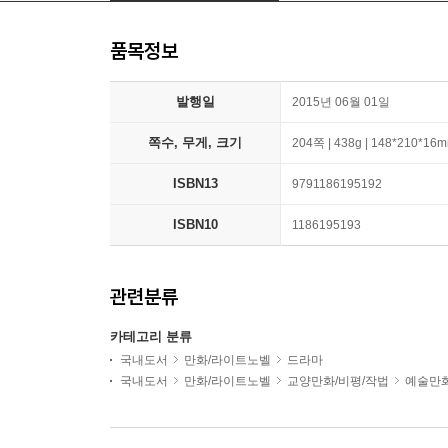
품목정보
발행일
2015년 06월 01일
쪽수, 무게, 크기
204쪽 | 438g | 148*210*16
ISBN13
9791186195192
ISBN10
1186195193
관련분류
카테고리 분류
국내도서
만화/라이트노벨
드라마
국내도서
만화/라이트노벨
교양만화/비평/작법
예술만