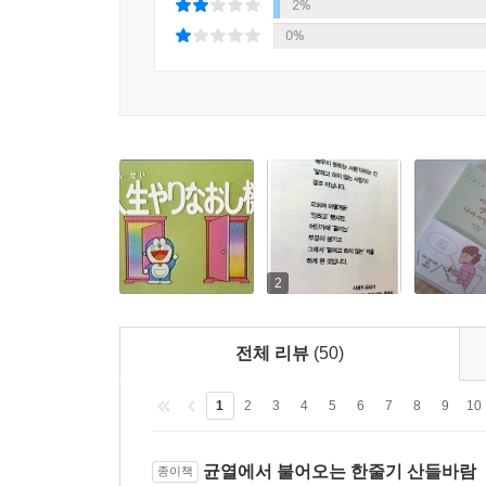
이 책은 ‘영어 학습서’인 동시에 기존 마스다 미리
2%
가르치는 가정교사의 고민과 드라마가 영어공부라는
0%
영어에 좌절하고 고민하는 사람들에게 응원의 말을 건
다시 다녀볼까’ 하는 마음가짐은 얻게 될 겁니다.”
2
전체 리뷰
(50)
1
2
3
4
5
6
7
8
9
10
균열에서 불어오는 한줄기 산들바람
종이책