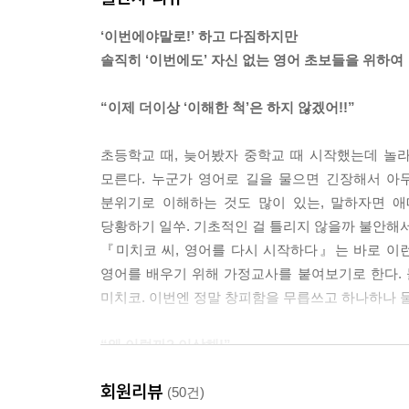
‘이번에야말로!’ 하고 다짐하지만
미치코씨는 영어의 어순을 롤케이크에 비유한다. 
솔직히 ‘이번에도’ 자신 없는 영어 초보들을 위하여
있어 처음 단계에서 하고자 하는 말을 어느 정도
생크림도 골고루 들어있다. 상황에 따라 순서를 선택
“이제 더이상 ‘이해한 척’은 하지 않겠어!!”
정도 정하고 시작하는 측면이 있고 일본어는 일단 무
주어 다음에는 술어가 와야 된다고 배웠지만 언어의
초등학교 때, 늦어봤자 중학교 때 시작했는데 놀
모른다. 누군가 영어로 길을 물으면 긴장해서 아
마흔 살을 계기로 '영어'를 공부하기 시작했고 아니
분위기로 이해하는 것도 많이 있는, 말하자면 
배운다는 것 이해한다는 것은 사소한 발견일지라
당황하기 일쑤. 기초적인 걸 틀리지 않을까 불안해서
것이었습니다 ---p.198
『미치코 씨, 영어를 다시 시작하다』는 바로 이
영어를 배우기 위해 가정교사를 붙여보기로 한다. 
미치코씨는 영어를 학교에서 하나의 과목으로 접
미치코. 이번엔 정말 창피함을 무릅쓰고 하나하나 
말한다. 영어도 언어이니 그 나라 사람을 이해하는
않을까. 무작정 외우던 언어공부에서 벗어나 다시
“왜 이럴까? 이상해!”
공부의 의미를 다시 생각해보게 해줄 것이다.
자꾸자꾸 멈추고 생각해보는 영어공부
회원리뷰
(50건)