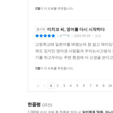
2명
이 이 리뷰를 추천합니다.
미치코 씨, 영어를 다시 시작하다
종이책
s*****6
2015-09-29
신고
|
|
|
고등학교때 일본어를 배웠는데 참 쉽고 재미있
제도 있지만 영어권 사람들과 우리는사고방식 
기를 하고우리는 주변 환경에 더 신경을 쓴다고
1명
이 이 리뷰를 추천합니다.
1
2
3
4
5
6
7
8
9
10
한줄평
(15건)
1,000원 이상 구매 후 한줄평 작성 시
일반회원 50원, 마니