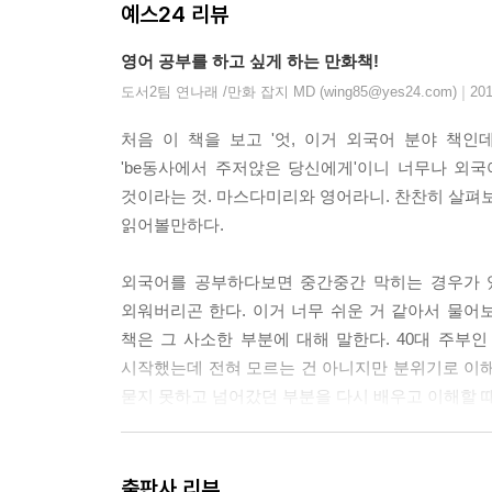
예스24 리뷰
영어 공부를 하고 싶게 하는 만화책!
|
도서2팀 연나래 /만화 잡지 MD (wing85@yes24.com)
201
처음 이 책을 보고 '엇, 이거 외국어 분야 책
'be동사에서 주저앉은 당신에게'이니 너무나 외
것이라는 것. 마스다미리와 영어라니. 찬찬히 살펴보
읽어볼만하다.
외국어를 공부하다보면 중간중간 막히는 경우가 있
외워버리곤 한다. 이거 너무 쉬운 거 같아서 물
책은 그 사소한 부분에 대해 말한다. 40대 주
시작했는데 전혀 모르는 건 아니지만 분위기로 이해
묻지 못하고 넘어갔던 부분을 다시 배우고 이해할 
'배우지 못하는 사람'이라는 건 '알려고 하지 않는 사
오히려 어떻게든 '알려고'했지만, 어딘가에 '걸리는' 부
출판사 리뷰