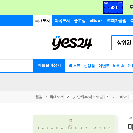
국내도서
외국도서
중고샵
eBook
크레마클럽
C
빠른분야찾기
베스트
신상품
이벤트
바이백
매
웰컴
국내도서
만화/라이트노벨
드라마
소
미