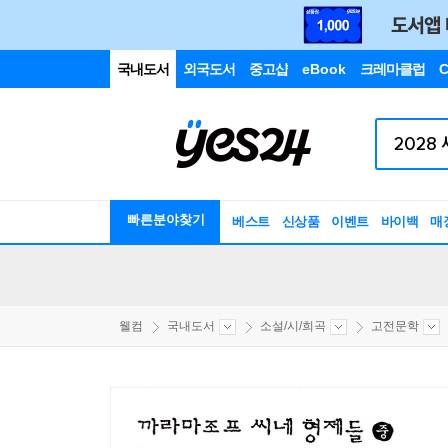
국내도서
외국도서
중고샵
eBook
크레마클럽
C
빠른분야찾기
베스트
신상품
이벤트
바이백
매
웰컴
국내도서
소설/시/희곡
고전문학