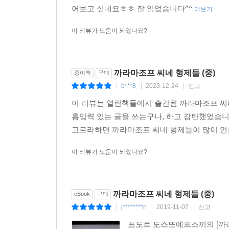
어보고 싶네요ㅎㅎ 잘 읽었습니다^^
더보기
이 리뷰가 도움이 되었나요?
까라마조프 씨네 형제들 (중)
종이책
구매
b***8
2023-12-24
신고
|
|
|
이 리뷰는 열린책들에서 출간된 까라마조프 씨네
흡입력 있는 글을 쓰는구나, 하고 감탄했었습
고르라하면 까라마조프 씨네 형제들이 많이 언급
이 리뷰가 도움이 되었나요?
까라마조프 씨네 형제들 (중)
eBook
구매
j********n
2019-11-07
신고
|
|
|
표도르 도스또예프스끼의 [까라