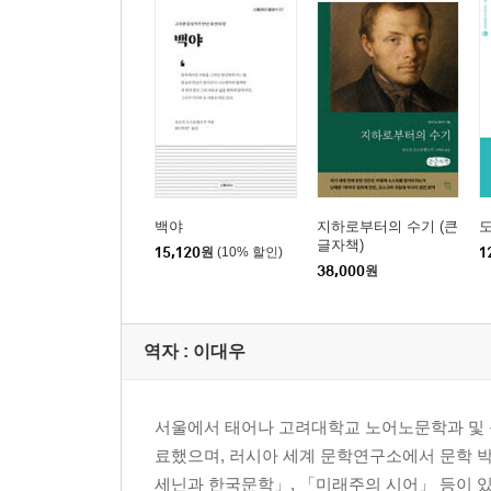
백야
지하로부터의 수기 (큰
글자책)
15,120
원
(10% 할인)
1
38,000
원
역자 : 이대우
서울에서 태어나 고려대학교 노어노문학과 및 
료했으며, 러시아 세계 문학연구소에서 문학 
세닌과 한국문학」, 「미래주의 시어」 등이 있