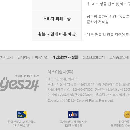
우, 세트 상품 전부 및 세트
상품의 불량에 의한 반품, 교
소비자 피해보상
준하여 처리됨
환불 지연에 따른 배상
대금 환불 및 환불 지연에 
회사소개
인재채용
이용약관
개인정보처리방침
청소년보호정책
도서홍보안내
대표 : 김석환, 최세라
주소 : 서울시 영등포구 은행로 11, 5층~6층(여의도동,일신
사업자등록번호 : 229-81-37000 통신판매업신고 : 제 200
이메일 : yes24help@yes24.com 호스팅 서비스사업자 :
Copyright ⓒ YES24 Corp. All Rights Reserved.