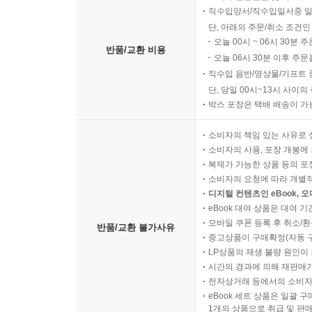
직수입양서/직수입일서중 일
단, 아래의 주문/취소 조건인
오늘 00시 ~ 06시 30분 
반품/교환 비용
오늘 06시 30분 이후 주문
직수입 음반/영상물/기프트 
단, 당일 00시~13시 사이
박스 포장은 택배 배송이 가
소비자의 책임 있는 사유로 
소비자의 사용, 포장 개봉에 
복제가 가능한 상품 등의 포장을 
소비자의 요청에 따라 개별
디지털 컨텐츠인 eBook, 
eBook 대여 상품은 대여 기
모바일 쿠폰 등록 후 취소/환
반품/교환 불가사유
중고상품이 구매확정(자동 
LP상품의 재생 불량 원인이 기
시간의 경과에 의해 재판매가
전자상거래 등에서의 소비자
eBook 세트 상품은 일괄 
1개의 상품으로 취급 및 판매