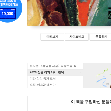
미리보기
사이즈비교
공유하기
뮤지컬 〈휴남동 서점〉X 황보름 작가 북토크
2026 젊은 작가 1위 : 청예
기간 한정 특가 도서
오직, 예스24에서만
이 책을 구입하신 분