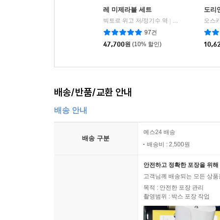
레 미제라블 세트
도리언
빅토르 위고 저/정기수 역
민음사
오스카
|
97건
47,700
원
(10% 할인)
10,6
배송/반품/교환 안내
배송 안내
예스24 배송
배송 구분
배송비 : 2,500원
안전하고 정확한 포장을 위해 
고객님께 배송되는 모든 상품을
목적 : 안전한 포장 관리
촬영범위 : 박스 포장 작업