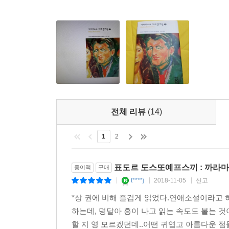
전체 리뷰
(14)
1
2
표도르 도스또예프스끼 : 까라마조
종이책
구매
t****j
2018-11-05
신고
|
|
|
*상 권에 비해 즐겁게 읽었다.연애소설이라고
하는데, 덩달아 흥이 나고 읽는 속도도 붙는 
할 지 영 모르겠던데..어떤 귀엽고 아름다운 점들