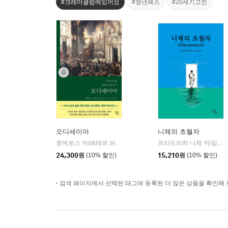
#크레마클럽에있어요
#청년패스
#20세기고전
오디세이아
니체의 초월자
호메로스 저/페테르 파울 루벤스 그림/박문재 역
현대지성
프리드리히 니체 저/김철 편역
|
24,300
원
(10% 할인)
15,210
원
(10% 할인)
검색 페이지에서 선택된 태그에 등록된 더 많은 상품을 확인해 