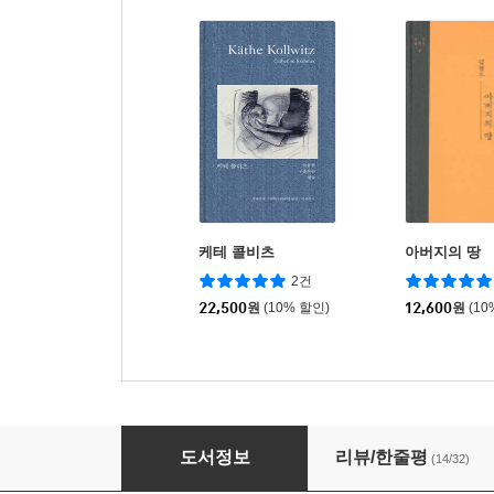
케테 콜비츠
아버지의 땅
2건
22,500
원
(10% 할인)
12,600
원
(10
까라마조프 씨네 형제들 (중)
도서정보
리뷰/한줄평
(14/32)