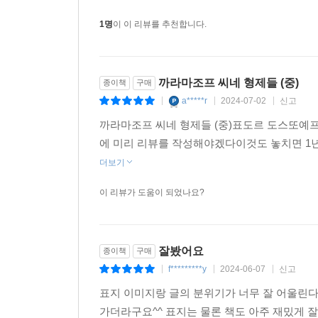
1명
이 이 리뷰를 추천합니다.
까라마조프 씨네 형제들 (중)
종이책
구매
a*****r
2024-07-02
신고
|
|
|
까라마조프 씨네 형제들 (중)표도르 도스또예프스
에 미리 리뷰를 작성해야겠다이것도 놓치면 1
더보기
이 리뷰가 도움이 되었나요?
잘봤어요
종이책
구매
f*********y
2024-06-07
신고
|
|
|
표지 이미지랑 글의 분위기가 너무 잘 어울린
가더라구요^^ 표지는 물론 책도 아주 재밌게 