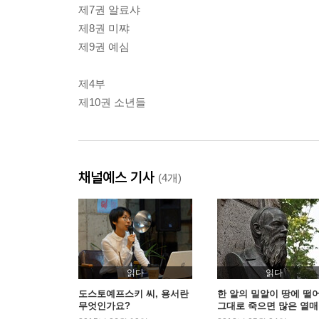
제7권 알료샤
제8권 미쨔
제9권 예심
제4부
제10권 소년들
채널예스 기사
(4개)
읽다
읽다
도스토예프스키 씨, 용서란
한 알의 밀알이 땅에 떨
무엇인가요?
그대로 죽으면 많은 열
맺으리라 - 도스또예프