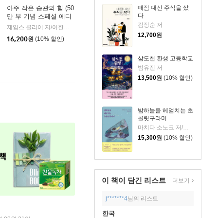
매점 대신 주식을 샀
아주 작은 습관의 힘 (50
다
만 부 기념 스페셜 에디
션)
김정순 저
제임스 클리어 저/이한이 역
비즈니스북스
|
12,700
원
16,200
원
(10% 할인)
삼도천 환생 고등학교
범유진 저
13,500
원
(10% 할인)
밤하늘을 헤엄치는 초
콜릿구라미
마치다 소노코 저/이정민 역
15,300
원
(10% 할인)
이 책이 담긴
리스트
더보기
j*******4
님의 리스트
한국