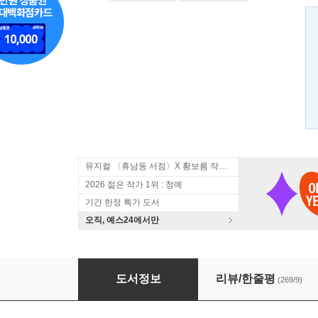
뮤지컬 〈휴남동 서점〉X 황보름 작가 북토크
2026 젊은 작가 1위 : 청예
기간 한정 특가 도서
오직, 예스24에서만
개밥바라기별
도서정보
리뷰/한줄평
(269/9)