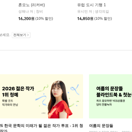
혼모노 (리커버)
유럽 도시 기행 1
성해나 저
창비
유시민 저
생각의길
|
|
16,200
원
(10% 할인)
14,850
원
(10% 할인)
보세요.
전체보기
026 한국 문학의 미래가 될 젊은 작가 투표 - 1위 청
여름의 문장들
 작가