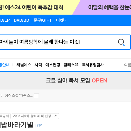
D/LP
DVD/BD
문구
/GIFT
티켓
장안내
채널예스
사락
예스펀딩
클래스24
독서유형검사
여
RBTI Lab
독서유형검사
크클 심야 독서 모임
OPEN
성장소설/가족소...
득공제
2008 제6회 올해의 책 선정도서
개밥바라기별
[ 양장 ]