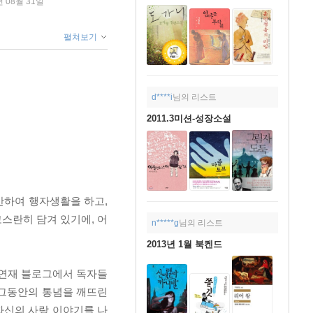
년 08월 31일
펼쳐보기
d****i
님의 리스트
2011.3미션-성장소설
산하여 행자생활을 하고,
스란히 담겨 있기에, 어
n*****g
님의 리스트
2013년 1월 북켄드
 연재 블로그에서 독자들
 그동안의 통념을 깨뜨린
자신의 사랑 이야기를 나