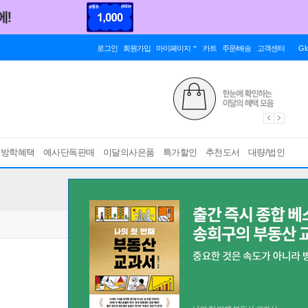
로그인
회원가입
마이페이지
카트
주문/배송
고객센터
Gl
름방학혜택
예사단독판매
이달의사은품
특가할인
추천도서
대량/법인