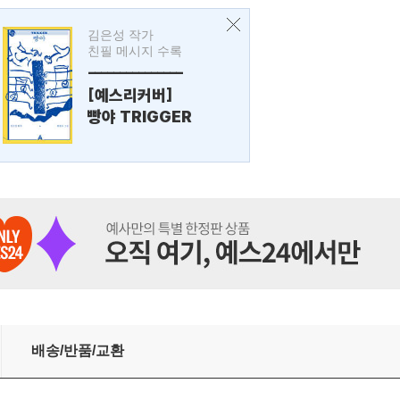
김은성 작가
친필 메시지 수록
---------------
[예스리커버]
빵야 TRIGGER
배송/반품/교환