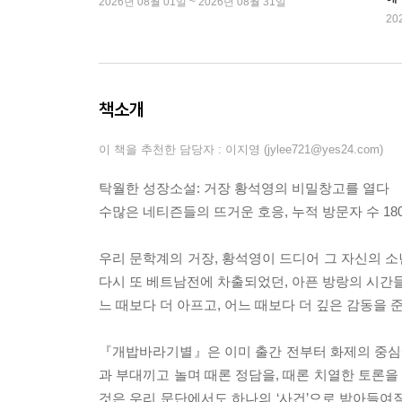
2026년 08월 01일 ~ 2026년 08월 31일
20
책소개
이 책을 추천한 담당자 : 이지영 (jylee721@yes24.com)
탁월한 성장소설: 거장 황석영의 비밀창고를 열다
수많은 네티즌들의 뜨거운 호응, 누적 방문자 수 180
우리 문학계의 거장, 황석영이 드디어 그 자신의 
다시 또 베트남전에 차출되었던, 아픈 방랑의 시간들
느 때보다 더 아프고, 어느 때보다 더 깊은 감동을 준
『개밥바라기별』은 이미 출간 전부터 화제의 중심에
과 부대끼고 놀며 때론 정담을, 때론 치열한 토론
것은 우리 문단에서도 하나의 ‘사건’으로 받아들여