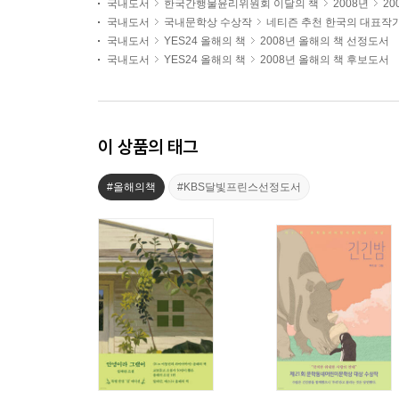
국내도서
한국간행물윤리위원회 이달의 책
2008년
20
국내도서
국내문학상 수상작
네티즌 추천 한국의 대표작
국내도서
YES24 올해의 책
2008년 올해의 책 선정도서
국내도서
YES24 올해의 책
2008년 올해의 책 후보도서
이 상품의 태그
#올해의책
#KBS달빛프린스선정도서