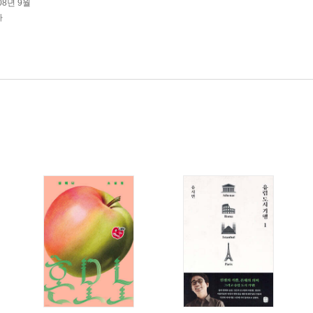
08년 9월
가