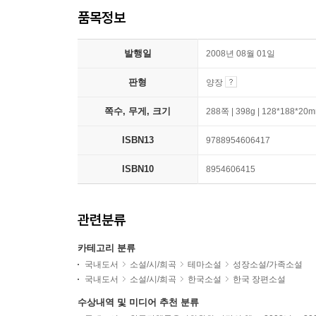
품목정보
발행일
2008년 08월 01일
판형
양장
쪽수, 무게, 크기
288쪽 | 398g | 128*188*20
ISBN13
9788954606417
ISBN10
8954606415
관련분류
카테고리 분류
국내도서
소설/시/희곡
테마소설
성장소설/가족소설
국내도서
소설/시/희곡
한국소설
한국 장편소설
수상내역 및 미디어 추천 분류