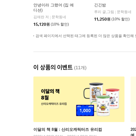
안녕이라 그랬어 (집 에
긴긴밤
디션)
루리 글,그림
문학동네
|
김애란 저
문학동네
|
11,250
원
(10% 할인)
15,120
원
(10% 할인)
검색 페이지에서 선택된 태그에 등록된 더 많은 상품을 확인해 
이 상품의 이벤트
(11개)
이달의 책 8월 : 산리오캐릭터즈 유리컵
2
예