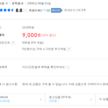
석영
저
문학동네
2008년 08월 01일
8.8
국내도서 1위 5주
회원리뷰(
278
건)
베스트
가
10,000원
9,000
원
매가
(10% 할인)
ES포인트
500원 (5% 적립)
5만원이상 구매 시 2천원 추가적립
제혜택
카드/간편결제 혜택을 확인하세요
매 시 참고사항
현재 새 상품은 구매 할 수 없습니다. 아래 상품으로 구매하거나 판매
eBook
중고상품 (974개)
이 상
8,400원
100원 ~