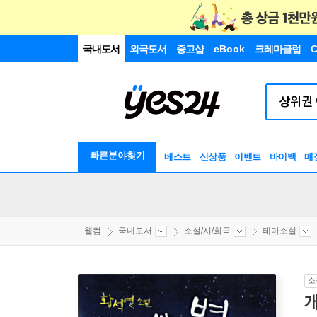
국내도서
외국도서
중고샵
eBook
크레마클럽
C
빠른분야찾기
베스트
신상품
이벤트
바이백
매
웰컴
국내도서
소설/시/희곡
테마소설
소