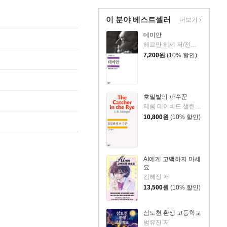
이 분야 베스트셀러
더보기
데미안
헤르만 헤세 저/전영애 역
7,200
원
(10% 할인)
호밀밭의 파수꾼
제롬 데이비드 샐린저 저/공경희 역
10,800
원
(10% 할인)
AI에게 고백하지 마세
요
김혜정 저
13,500
원
(10% 할인)
삼도천 환생 고등학교
범유진 저