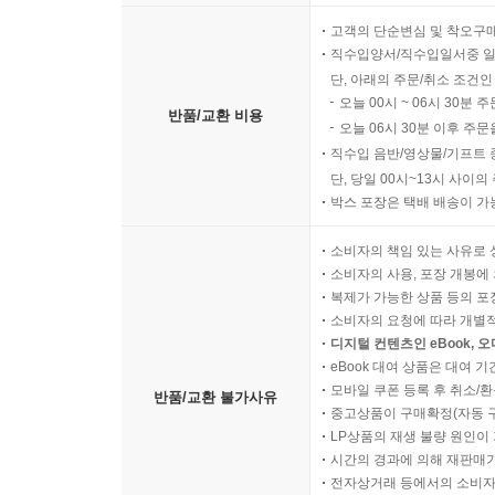
고객의 단순변심 및 착오구
직수입양서/직수입일서중 일
단, 아래의 주문/취소 조건인
오늘 00시 ~ 06시 30분 
반품/교환 비용
오늘 06시 30분 이후 주문
직수입 음반/영상물/기프트 
단, 당일 00시~13시 사이
박스 포장은 택배 배송이 가
소비자의 책임 있는 사유로 
소비자의 사용, 포장 개봉에 
복제가 가능한 상품 등의 포장을 
소비자의 요청에 따라 개별
디지털 컨텐츠인 eBook, 
eBook 대여 상품은 대여 기
모바일 쿠폰 등록 후 취소/환
반품/교환 불가사유
중고상품이 구매확정(자동 
LP상품의 재생 불량 원인이 기
시간의 경과에 의해 재판매가
전자상거래 등에서의 소비자