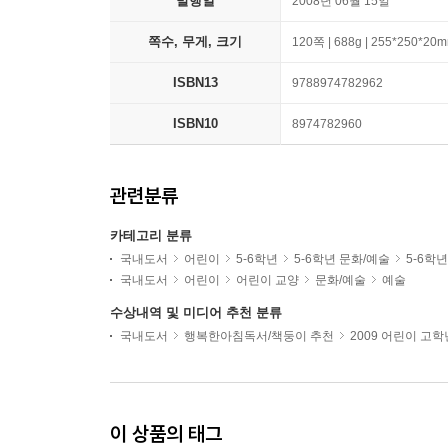
발행일
2008년 06월 15일
쪽수, 무게, 크기
120쪽 | 688g | 255*250*20
ISBN13
9788974782962
ISBN10
8974782960
관련분류
카테고리 분류
국내도서
어린이
5-6학년
5-6학년 문화/예술
5-6학
국내도서
어린이
어린이 교양
문화/예술
예술
수상내역 및 미디어 추천 분류
국내도서
행복한아침독서/책둥이 추천
2009 어린이 고
이 상품의 태그