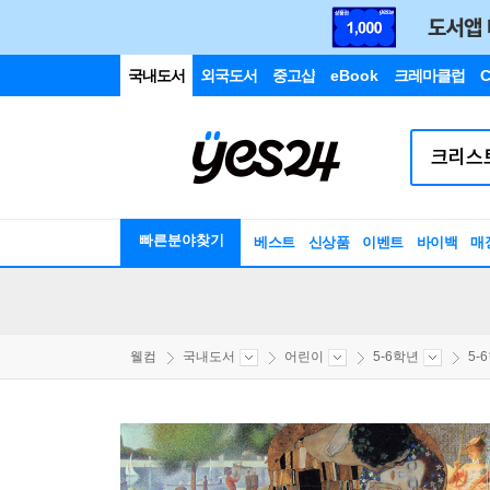
국내도서
외국도서
중고샵
eBook
크레마클럽
C
빠른분야찾기
베스트
신상품
이벤트
바이백
매
웰컴
국내도서
어린이
5-6학년
5-