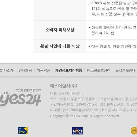
eBook 세트 상품은 일괄 
1개의 상품으로 취급 및 판매
우, 세트 상품 전부 및 세트
상품의 불량에 의한 반품, 교
소비자 피해보상
준하여 처리됨
환불 지연에 따른 배상
대금 환불 및 환불 지연에 
회사소개
인재채용
이용약관
개인정보처리방침
청소년보호정책
도서홍보안내
대표 : 김석환, 최세라
주소 : 서울시 영등포구 은행로 11, 5층~6층(여의도동,일신
사업자등록번호 : 229-81-37000 통신판매업신고 : 제 200
이메일 : yes24help@yes24.com 호스팅 서비스사업자 :
Copyright ⓒ YES24 Corp. All Rights Reserved.