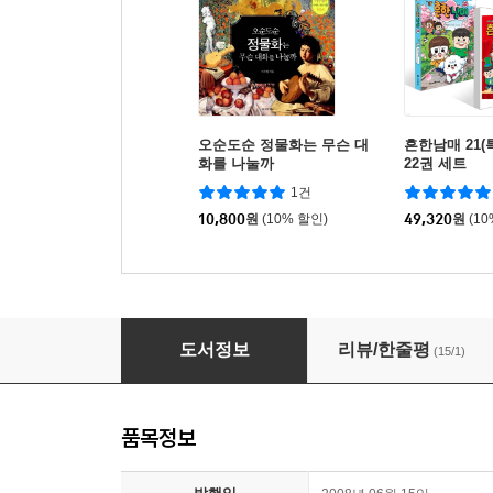
오순도순 정물화는 무슨 대
흔한남매 21(
화를 나눌까
22권 세트
1건
10,800
원
(10% 할인)
49,320
원
(1
정겨운 풍속화는 무엇을 말해 줄까
도서정보
리뷰/한줄평
(15/1)
품목정보