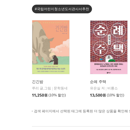
#국립어린이청소년도서관사서추천
긴긴밤
순례 주택
루리 글,그림
문학동네
유은실 저
비룡소
|
|
11,250
원
(10% 할인)
13,500
원
(10% 할인)
검색 페이지에서 선택된 태그에 등록된 더 많은 상품을 확인해 