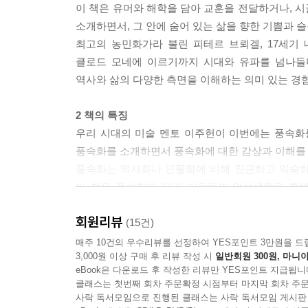
이 책은 유머와 해학을 담아 교훈을 전달하거나, 
소개하면서, 그 안에 숨어 있는 삶을 향한 기쁨과 
최고의 농민화가라 불린 피테르 브뢰겔, 17세기
클로드 모네에 이르기까지 시대와 유파를 넘나들
역사와 삶의 다양한 측면을 이해하는 의미 있는 경험
2 책의 특징
우리 시대의 미술 멘토 이주헌이 이번에는 풍속화
풍속화를 소개하면서 풍속화에 대한 감상과 이해를 
풍속화는 역사화나 인물화에 비해 친근하고 익숙하
이 책은 풍속화에 담긴 이웃들의 일상생활을 통해
가치가 무엇인지 말하고 있다.
회원리뷰
그림을 본다는 것, 그림을 감상할 줄 아는 눈을 
(15건)
속한 유파를 외우는 것보다 더 중요한 것은, 그림을
매주 10건의 우수리뷰를 선정하여 YES포인트 3만원을 드
3,000원 이상 구매 후 리뷰 작성 시
일반회원 300원, 마니아
eBook은 다운로드 후 작성한 리뷰만 YES포인트 지급됩니
예술이 주는 감동과 감흥을 느끼고, 삶을 긍정적이고
클래스는 첫번째 회차 주문확정 시점부터 마지막 회차 주문
이 책은 시대와 이념을 뛰어넘어 우리네 삶이 
사락 독서모임으로 진행된 클래스는 사락 독서모임 게시판