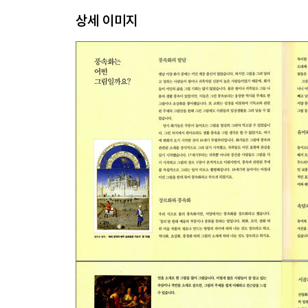
4 농촌과 도시, 노동의 이미지를 그린 풍속화
상세 이미지
장 프랑수아 밀레|이삭줍기 장 프랑수아 밀레|접붙이
중앙우체국 여섯 시 일 분 전 케네스 헤이즈 밀러|
5 사랑과 상실의 아픔을 담은 풍속화
장 오노레 프라고나르|그네 구스타프 클림트| 키스
희망 잃은 새벽 아서 휴즈|바다에서 돌아온 아들 엠
6 동물을 그린 풍속화
얀 아셀레인|성난 백조 롤란트 사베리|새가 있는 풍
그림 찾아보기 인물 사전