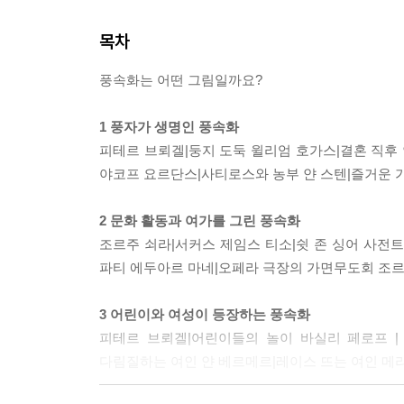
목차
풍속화는 어떤 그림일까요?
1 풍자가 생명인 풍속화
피테르 브뢰겔|둥지 도둑 윌리엄 호가스|결혼 직후
야코프 요르단스|사티로스와 농부 얀 스텐|즐거운 
2 문화 활동과 여가를 그린 풍속화
조르주 쇠라|서커스 제임스 티소|쉿 존 싱어 사전
파티 에두아르 마네|오페라 극장의 가면무도회 조르주
3 어린이와 여성이 등장하는 풍속화
피테르 브뢰겔|어린이들의 놀이 바실리 페로프 |
다림질하는 여인 얀 베르메르|레이스 뜨는 여인 메리