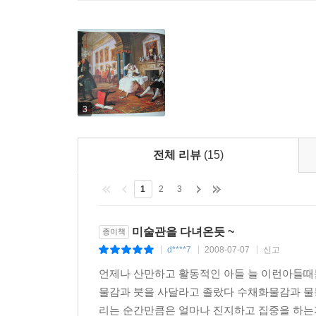
3
전체 리뷰
(15)
1
2
3
미술관을 다녀온듯 ~
종이책
d****7
2008-07-07
신고
|
|
|
언제나 산만하고 활동적인 아들 늘 이런아들
물감과 붓을 사달라고 졸랐다 수채화물감과 물통
리는 순간만큼은 얼마나 진지하고 집중을 하는