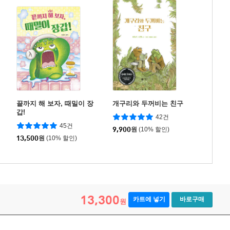
끝까지 해 보자, 때밀이 장
개구리와 두꺼비는 친구
갑!
42건
45건
9,900
원
(10% 할인)
13,500
원
(10% 할인)
13,300
카트에 넣기
바로구매
원