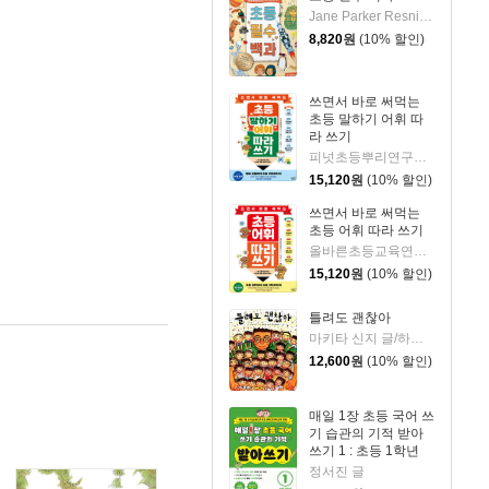
Jane Parker Resnick,Rebecca L. Grambo 글
8,820
원
(10% 할인)
쓰면서 바로 써먹는
초등 말하기 어휘 따
라 쓰기
피넛초등뿌리연구소 글/고도연 그림/임가은 감수
15,120
원
(10% 할인)
쓰면서 바로 써먹는
초등 어휘 따라 쓰기
올바른초등교육연구소 글/고도연 그림
15,120
원
(10% 할인)
틀려도 괜찮아
마키타 신지 글/하세가와 토모코 그림/유문조 옮김
12,600
원
(10% 할인)
매일 1장 초등 국어 쓰
기 습관의 기적 받아
쓰기 1 : 초등 1학년
정서진 글