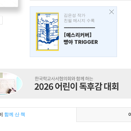
김은성 작가
친필 메시지 수록
---------------
[예스리커버]
빵야 TRIGGER
들이
함께 산 책