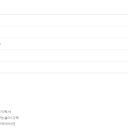
m
짓기/독서
리/논술/사고력
글/국어/사전