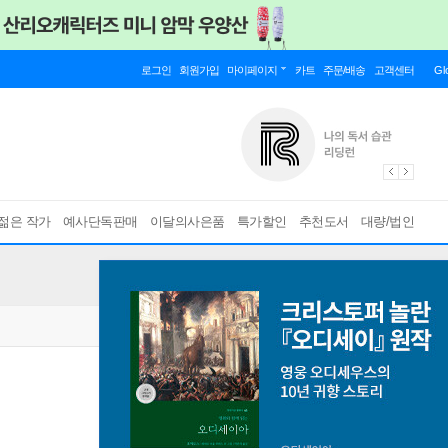
로그인
회원가입
마이페이지
카트
주문/배송
고객센터
Gl
젊은 작가
예사단독판매
이달의사은품
특가할인
추천도서
대량/법인