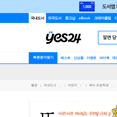
국내도서
외국도서
중고샵
eBook
크레마클럽
C
빠른분야찾기
베스트
신상품
이벤트
바이백
매
웰컴
국내도서
어린이
예비 초등학생