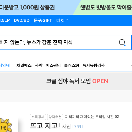
D/LP
DVD/BD
문구
/GIFT
티켓
장안내
채널예스
사락
예스펀딩
클래스24
독서유형검사
RBTI Lab
독서유형검사
크클 심야 독서 모임
OPEN
끼리끼리 재미있는 우리말 사전-02
소득공제
강력추천
뜨고 지고!
자연
[ 양장 ]