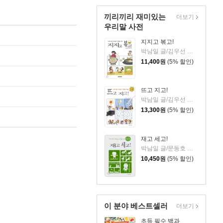
끼리끼리 재미있는
더보기
우리말 사전
지지고 볶고!
박남일 글/김우선 그림
11,400
원
(5% 할인)
뜨고 지고!
박남일 글/김우선 그림
13,300
원
(5% 할인)
재고 세고!
박남일 글/문동호 그림
10,450
원
(5% 할인)
이 분야 베스트셀러
더보기
초등 필수 백과