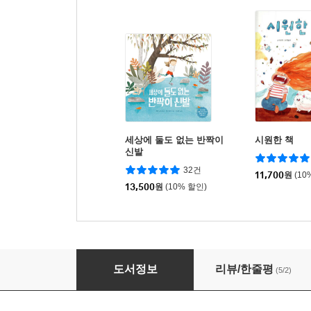
세상에 둘도 없는 반짝이
시원한 책
신발
32건
11,700
원
(10
13,500
원
(10% 할인)
뜨고 지고!
도서정보
리뷰/한줄평
(5/2)