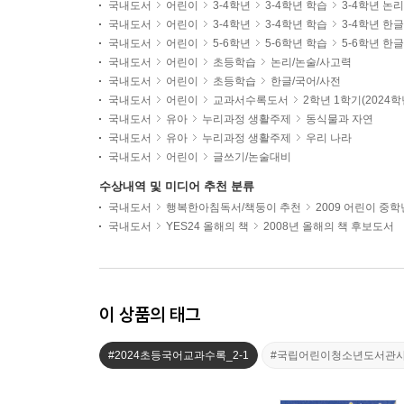
국내도서
어린이
3-4학년
3-4학년 학습
3-4학년 논
국내도서
어린이
3-4학년
3-4학년 학습
3-4학년 한
국내도서
어린이
5-6학년
5-6학년 학습
5-6학년 한
국내도서
어린이
초등학습
논리/논술/사고력
국내도서
어린이
초등학습
한글/국어/사전
국내도서
어린이
교과서수록도서
2학년 1학기(2024
국내도서
유아
누리과정 생활주제
동식물과 자연
국내도서
유아
누리과정 생활주제
우리 나라
국내도서
어린이
글쓰기/논술대비
수상내역 및 미디어 추천 분류
국내도서
행복한아침독서/책둥이 추천
2009 어린이 중
국내도서
YES24 올해의 책
2008년 올해의 책 후보도서
이 상품의 태그
#2024초등국어교과수록_2-1
#국립어린이청소년도서관