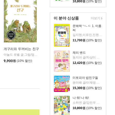
10,800
원
(10% 할인)
이 분야 신상품
더보기
문해력ㄱㄴㄷ 1. 이름
씨
길지현,이유진,진현 글/박은애 그림
11,700
원
(10% 할인)
개구리와 두꺼비는 친구
체리 밴드
스
아놀드 로벨 글,그림/엄혜숙 역
비룡소
|
동지아 글/차상미 그림
9,900
원
(10% 할인)
12,420
원
(10% 할인)
미토피아 밥친구들
윤아해 글/이재영 그림
15,300
원
(10% 할인)
나 줘! 나 줘!
소하연 글/김민우 그림
10,800
원
(10% 할인)