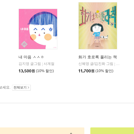
내 마음 ㅅㅅㅎ
화가 호로록 풀리는 책
김지영 글그림
사계절
신혜영 글/김진화 그림
위즈덤하우
|
|
13,500
원
(10% 할인)
11,700
원
(10% 할인)
보세요.
전체보기