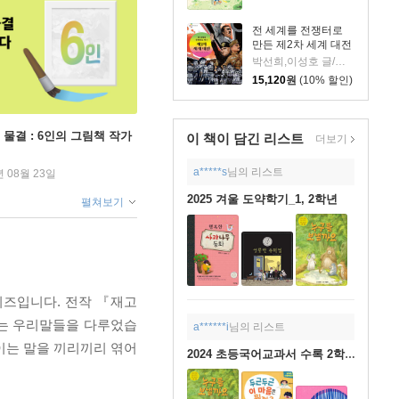
전 세계를 전쟁터로
만든 제2차 세계 대전
박선희,이성호 글/허구 그림
15,120
원
(10% 할인)
 물결 : 6인의 그림책 작가
이 책이 담긴
리스트
더보기
a*****s
님의 리스트
년 08월 23일
2025 겨울 도약학기_1, 2학년
펼쳐보기
리즈입니다. 전작 『재고
르는 우리말들을 다루었습
a******i
님의 리스트
쓰이는 말을 끼리끼리 엮어
2024 초등국어교과서 수록 2학년 1학기