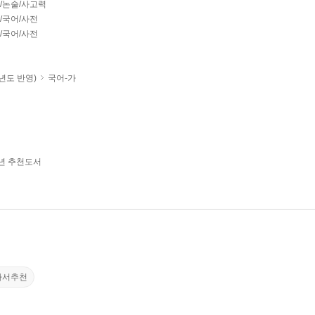
리/논술/사고력
글/국어/사전
글/국어/사전
학년도 반영)
국어-가
학년 추천도서
사서추천