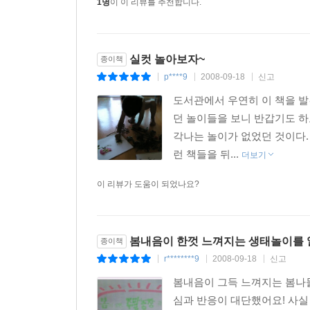
1명
이 이 리뷰를 추천합니다.
실컷 놀아보자~
종이책
p****9
2008-09-18
신고
|
|
|
도서관에서 우연히 이 책을 발
던 놀이들을 보니 반갑기도 하
각나는 놀이가 없었던 것이다.
런 책들을 뒤...
더보기
이 리뷰가 도움이 되었나요?
봄내음이 한껏 느껴지는 생태놀이를 
종이책
r********9
2008-09-18
신고
|
|
|
봄내음이 그득 느껴지는 봄나물
심과 반응이 대단했어요! 사실