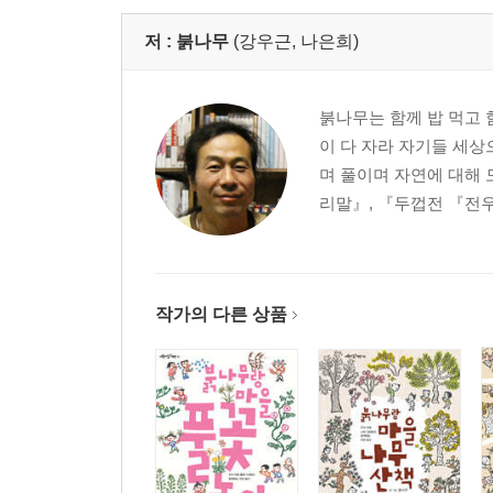
저 :
붉나무
(강우근, 나은희)
붉나무는 함께 밥 먹고 
이 다 자라 자기들 세상
며 풀이며 자연에 대해 
리말』, 『두껍전 『전우
작가의 다른 상품