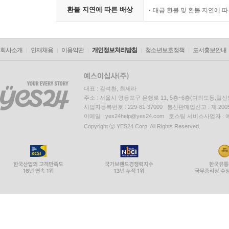
환불 지연에 따른 배상
대금 환불 및 환불 지연에 
회사소개
인재채용
이용약관
개인정보처리방침
청소년보호정책
도서홍보안내
대표 : 김석환, 최세라
주소 : 서울시 영등포구 은행로 11, 5층~6층(여의도동,일신
사업자등록번호 : 229-81-37000 통신판매업신고 : 제 200
이메일 : yes24help@yes24.com 호스팅 서비스사업자 :
Copyright ⓒ YES24 Corp. All Rights Reserved.