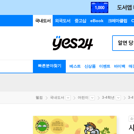
국내도서
외국도서
중고샵
eBook
크레마클럽
C
빠른분야찾기
베스트
신상품
이벤트
바이백
매
웰컴
국내도서
어린이
3-4학년
3-
소
사