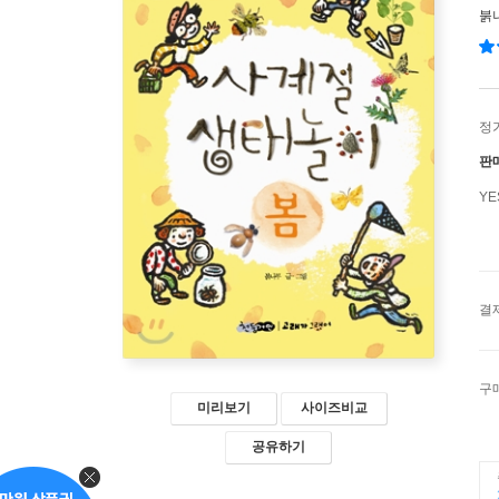
붉
정
판
Y
결
구
미리보기
사이즈비교
공유하기