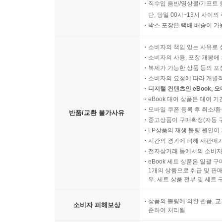
직수입 음반/영상물/기프트 
단, 당일 00시~13시 사이
박스 포장은 택배 배송이 가
소비자의 책임 있는 사유로 
소비자의 사용, 포장 개봉에 
복제가 가능한 상품 등의 포장을 
소비자의 요청에 따라 개별
디지털 컨텐츠인 eBook, 
eBook 대여 상품은 대여 기
모바일 쿠폰 등록 후 취소/환
반품/교환 불가사유
중고상품이 구매확정(자동 
LP상품의 재생 불량 원인이 기
시간의 경과에 의해 재판매가
전자상거래 등에서의 소비자
eBook 세트 상품은 일괄 
1개의 상품으로 취급 및 판매
우, 세트 상품 전부 및 세트
상품의 불량에 의한 반품, 교
소비자 피해보상
준하여 처리됨