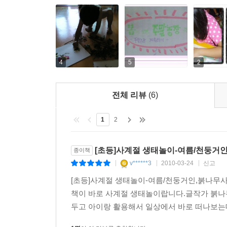
4
5
2
전체 리뷰
(6)
1
2
[초등]사계절 생태놀이-여름/천둥거
종이책
v******3
2010-03-24
신고
|
|
|
[초등]사계절 생태놀이-여름/천둥거인,붉나무사
책이 바로 사계절 생태놀이랍니다.글작가 붉
두고 아이랑 활용해서 일상에서 바로 떠나보는데.