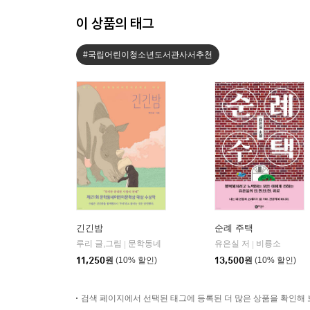
이 상품의 태그
#국립어린이청소년도서관사서추천
긴긴밤
순례 주택
루리 글,그림
문학동네
유은실 저
비룡소
|
|
11,250
원
(10% 할인)
13,500
원
(10% 할인)
검색 페이지에서 선택된 태그에 등록된 더 많은 상품을 확인해 