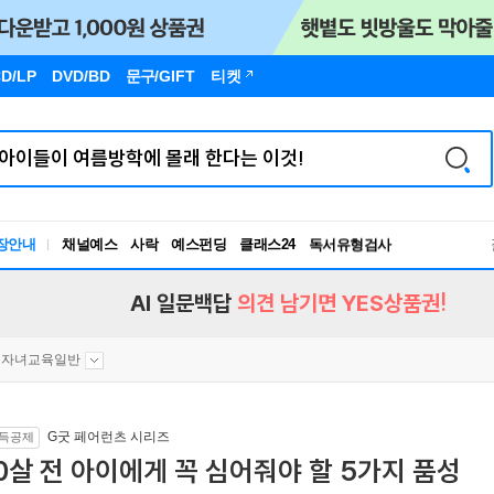
D/LP
DVD/BD
문구
/GIFT
티켓
장안내
채널예스
사락
예스펀딩
클래스24
독서유형검사
RBTI Lab
독서유형검사
AI 일문백답
의견 남기면 YES상품권!
자녀교육일반
G굿 페어런츠 시리즈
득공제
0살 전 아이에게 꼭 심어줘야 할 5가지 품성