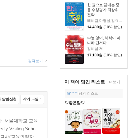
한 권으로 끝내는 중
등 수행평가 최상위
전략
배혜림,마영실,김효정,송숙영,송민규,윤지선 저
14,400
원
(10% 할인)
수능 영어, 해석이 아
니라 단서다
김혜남 저
17,100
원
(10% 할인)
펼쳐보기
이 책이 담긴
리스트
더보기
m*****i
님의 리스트
 알림신청
작가 파일
♡좋은맘♡
. 서울대학교 교육
isiting Schol
 정교사(교육인적자