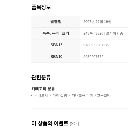
품목정보
발행일
2007년 11월 19일
쪽수, 무게, 크기
248쪽 | 382g | 크기확인중
ISBN13
9788952207579
ISBN10
8952207572
관련분류
카테고리 분류
국내도서
가정 살림
자녀교육
자녀교육일반
이 상품의 이벤트
(9개)