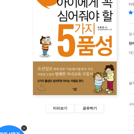
이
정
판
Y
결
구
미리보기
공유하기