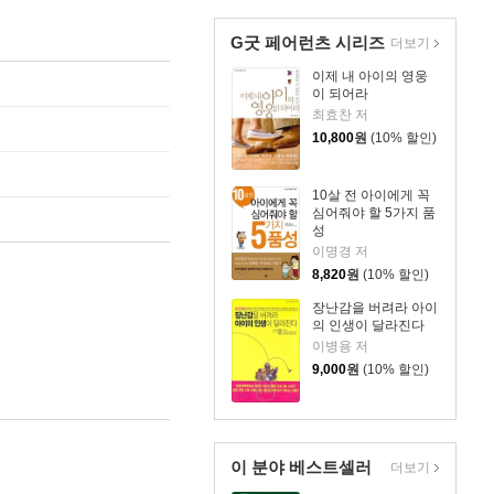
G굿 페어런츠 시리즈
더보기
이제 내 아이의 영웅
이 되어라
최효찬 저
10,800
원
(10% 할인)
10살 전 아이에게 꼭
심어줘야 할 5가지 품
성
이명경 저
8,820
원
(10% 할인)
장난감을 버려라 아이
의 인생이 달라진다
이병용 저
9,000
원
(10% 할인)
이 분야 베스트셀러
더보기