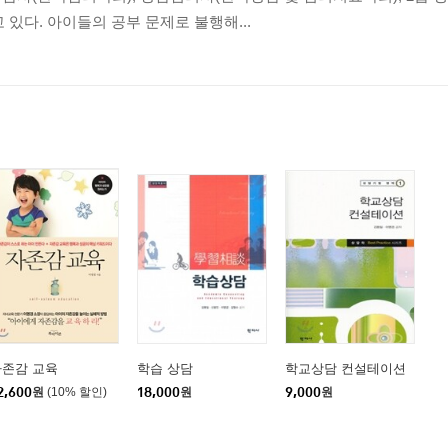
 있다. 아이들의 공부 문제로 불행해...
인정받는 아이로 키우기
명
는가?
 힘들어할 때
 왔을 때
 키우기
자존감 교육
학습 상담
학교상담 컨설테이션
2,600
원
(10% 할인)
18,000
원
9,000
원