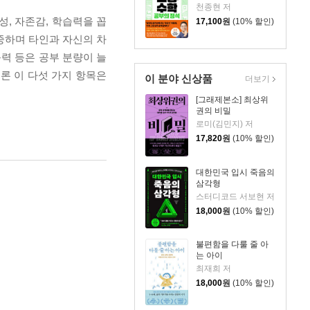
천종현 저
, 자존감, 학습력을 꼽
17,100
원
(10% 할인)
중하며 타인과 자신의 차
능력 등은 공부 분량이 늘
론 이 다섯 가지 항목은
이 분야 신상품
더보기
[그래제본소] 최상위
권의 비밀
로미(김민지) 저
17,820
원
(10% 할인)
대한민국 입시 죽음의
삼각형
스터디코드 서보현 저
18,000
원
(10% 할인)
불편함을 다룰 줄 아
는 아이
최재희 저
18,000
원
(10% 할인)