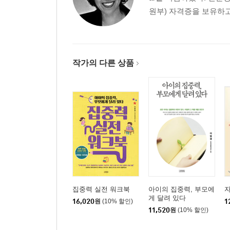
원부) 자격증을 보유하고
제3장 아이의 말에 공감하라 _ 친구들 사이에서 
야단을 치기 전에 아이의 감정을 먼저 읽어라
공감만큼 좋은 교육은 없다
책 속 등장인물의 마음을 생각하게 하라
작가의 다른 상품
말 잘하는 아이를 원한다면 아이 말에 집중하라
[Check Point] 아이의 집중력을 높이는 대화법 5계
[체크리스트] 나는 아이의 말에 얼마나 집중하고 있
[Case Consulting 4] 아이가 새 친구 사귀는 것을
[Case Consulting 5] 아이가 선생님께 야단을 맞고
[Case Consulting 6] 아이가 거친 행동을 할 때
[Check Point] 싸움을 피하는 기술
제4장 약이 되는 칭찬을 해라 _ 자존감 있는 아이로
타고난 기질을 인정하라
집중력 실전 워크북
아이의 집중력, 부모에
게 달려 있다
칭찬이라고 다 좋은 건 아니다
16,020
원
(10% 할인)
1
11,520
원
(10% 할인)
[Check Point] 좋은 칭찬과 나쁜 칭찬
약이 되는 칭찬으로 아이를 춤추게 하라