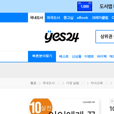
국내도서
외국도서
중고샵
eBook
크레마클럽
C
빠른분야찾기
베스트
신상품
이벤트
바이백
매
웰컴
국내도서
가정 살림
자녀교육
소
1