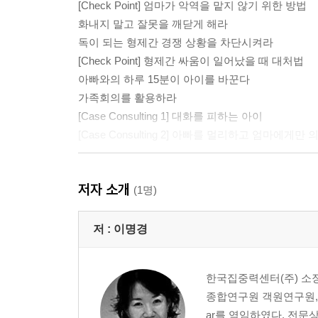
[Check Point] 엄마가 악역을 맡지 않기 위한 방법
화내지 말고 잘못을 깨닫게 해라
독이 되는 형제간 경쟁 상황을 차단시켜라
[Check Point] 형제간 싸움이 일어났을 때 대처법
아빠와의 하루 15분이 아이를 바꾼다
가족회의를 활용하라
[Case Consulting 1] 대화를 피하는 아이
[Case Consulting 2] 아빠를 멀리하고 엄마에게
제2장 스스로 규칙을 만들어 지키게 하라 _ 책임감
저자 소개
엄마가 아니라 자신이 선택한 것을 따르도록 하라
(1명)
‘내가 할 거야’를 인정하라
작은 역할에서부터 시작하라
저 :
이명경
자신의 실수에 대해 스스로 책임지도록 하라
미래를 위해 현재를 참아내는 훈련을 시켜라
한국집중력센터(주) 소
아이와 함께 규칙을 만들어라
종합연구원 객원연구원, 한국사이
[Case Consulting 3] 아이가 거짓말로 책임을 모
ar를 역임하였다. 전문