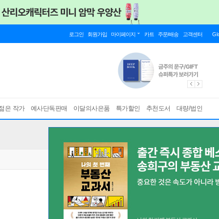
로그인
회원가입
마이페이지
카트
주문/배송
고객센터
Gl
젊은 작가
예사단독판매
이달의사은품
특가할인
추천도서
대량/법인