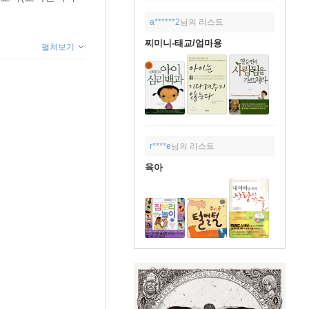
a******2
님의 리스트
찌미니-태교/엄마용
펼쳐보기
r****e
님의 리스트
육아