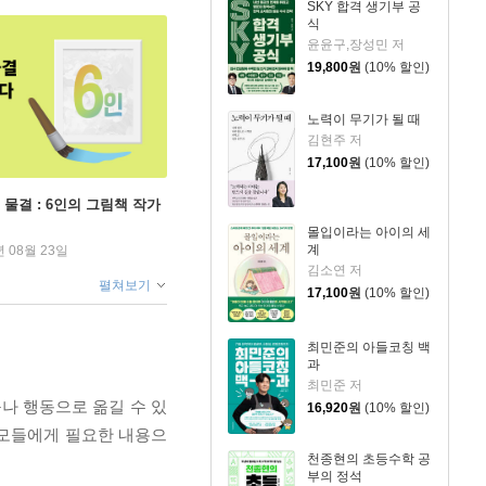
SKY 합격 생기부 공
식
윤윤구,장성민 저
19,800
원
(10% 할인)
노력이 무기가 될 때
김현주 저
17,100
원
(10% 할인)
 물결 : 6인의 그림책 작가
몰입이라는 아이의 세
계
년 08월 23일
김소연 저
펼쳐보기
17,100
원
(10% 할인)
최민준의 아들코칭 백
과
최민준 저
구나 행동으로 옮길 수 있
16,920
원
(10% 할인)
부모들에게 필요한 내용으
천종현의 초등수학 공
부의 정석