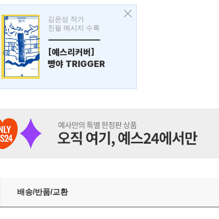
김은성 작가
친필 메시지 수록
---------------
[예스리커버]
빵야 TRIGGER
배송/반품/교환