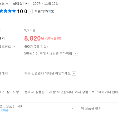
명경
저
살림출판사
2007년 11월 19일
10.0
회원리뷰(
3
건)
가
9,800원
8,820
원
매가
(10% 할인)
ES포인트
490원 (5% 적립)
5만원이상 구매 시 2천원 추가적립
제혜택
카드/간편결제 혜택을 확인하세요
매 시 참고사항
현재 새 상품은 구매 할 수 없습니다. 아래 상품으로 구매하거나 판매
중고상품 (16개)
이 상품을 팔기
500원 ~