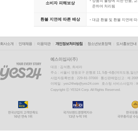
상품의 불량에 의한 반품, 교
소비자 피해보상
준하여 처리됨
환불 지연에 따른 배상
대금 환불 및 환불 지연에 
회사소개
인재채용
이용약관
개인정보처리방침
청소년보호정책
도서홍보안내
대표 : 김석환, 최세라
주소 : 서울시 영등포구 은행로 11, 5층~6층(여의도동,일신
사업자등록번호 : 229-81-37000 통신판매업신고 : 제 200
이메일 : yes24help@yes24.com 호스팅 서비스사업자 :
Copyright ⓒ YES24 Corp. All Rights Reserved.