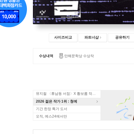
사이즈비교
파트너샵
공유하기
수상내역
만해문학상 수상작
뮤지컬 〈휴남동 서점〉X 황보름 작가 북토크
2026 젊은 작가 1위 : 청예
기간 한정 특가 도서
오직, 예스24에서만