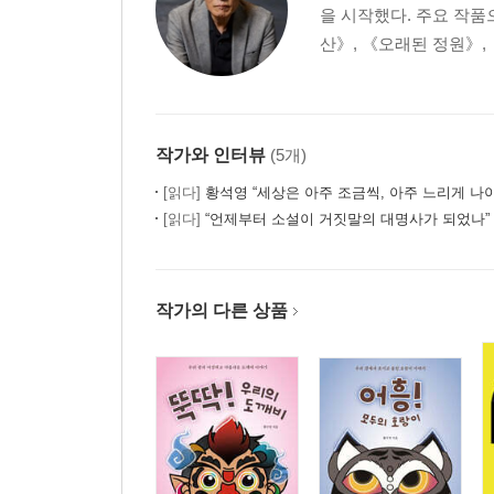
을 시작했다. 주요 작품
산》, 《오래된 정원》, 
작가와 인터뷰
(5개)
[읽다]
황석영 “세상은 아주 조금씩, 아주 느리게 나
[읽다]
“언제부터 소설이 거짓말의 대명사가 되었나” 
작가의 다른 상품