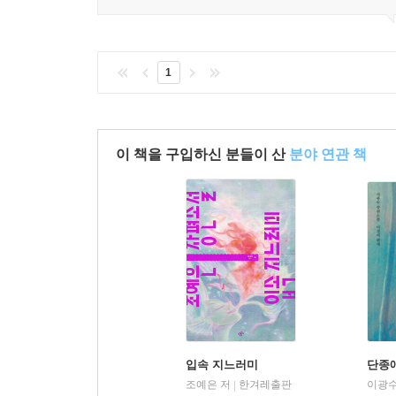
1
이 책을 구입하신 분들이 산
분야 연관 책
입속 지느러미
단종
조예은 저
한겨레출판
이광수
|