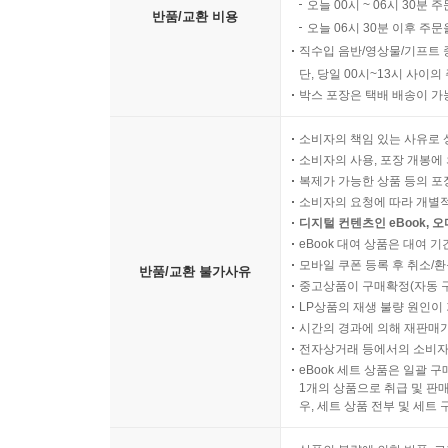
오늘 00시 ~ 06시 30분 
반품/교환 비용
오늘 06시 30분 이후 주문
직수입 음반/영상물/기프트 
단, 당일 00시~13시 사이
박스 포장은 택배 배송이 가
소비자의 책임 있는 사유로 
소비자의 사용, 포장 개봉에 
복제가 가능한 상품 등의 포장을 
소비자의 요청에 따라 개별
디지털 컨텐츠인 eBook, 
eBook 대여 상품은 대여 기
모바일 쿠폰 등록 후 취소/환
반품/교환 불가사유
중고상품이 구매확정(자동 
LP상품의 재생 불량 원인이 기
시간의 경과에 의해 재판매가
전자상거래 등에서의 소비자
eBook 세트 상품은 일괄 
1개의 상품으로 취급 및 판매
우, 세트 상품 전부 및 세트