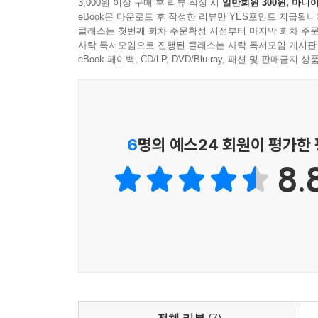
3,000원 이상 구매 후 리뷰 작성 시
일반회원 300원, 마니아
빚어놓은 ‘전쟁의 자식’들은 적과 동지가 뒤얽힌
eBook은 다운로드 후 작성한 리뷰만 YES포인트 지급됩니
비극적인 추문을 생생하게 재현한다. 1989년 제4
클래스는 첫번째 회차 주문확정 시점부터 마지막 회차 주문
사락 독서모임으로 진행된 클래스는 사락 독서모임 게시판
eBook 페이백, CD/LP, DVD/Blu-ray, 패션 및 판매금
6
명의 예스24 회원이 평가한
8.