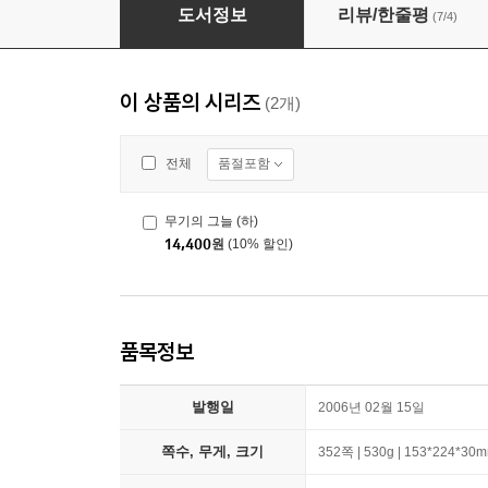
무기의 그늘 (상)
도서정보
리뷰/한줄평
(7/4)
이 상품의 시리즈
(2개)
품절포함
전체
무기의 그늘 (하)
14,400
원
(10% 할인)
품목정보
발행일
2006년 02월 15일
쪽수, 무게, 크기
352쪽 | 530g | 153*224*30