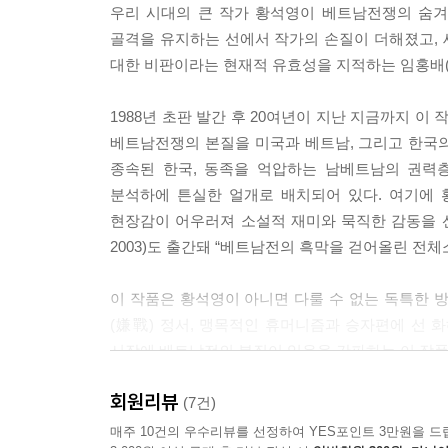
우리 시대의 큰 작가 황석영이 베트남전쟁의 숨겨
골격을 유지하는 선에서 작가의 손질이 더해졌고,
대한 비판이라는 현재적 유효성을 지적하는 임홍배(
1988년 초판 발간 후 20여년이 지난 지금까지 
베트남전쟁의 본질을 미국과 베트남, 그리고 한국
종속된 한국, 동족을 ­억압하는 남베트남의 권력
분석하에 튼실한 얼개로 배치되어 있다. 여기에 
현장감이 어우러져 소설적 재미와 묵직한 감동을 선사
2003)도 출간돼 “베트남전의 흑막을 걷어올린 전체소설
이 작품은 황석영이 아니면 다룰 수 없는 독특한
(嫌戰) 정서, 맹목적인 휴머니즘과 승자편에 선 화
시장에 베트남전의 본질이 있음을 간파하는 이 작품
회원리뷰
전투부대에서 한미 군합동수사대로 전출해온 안영규
(7건)
팜 꾸엔, 그의 정부로서 달러를 모으는 기지촌 
매주 10건의 우수리뷰를 선정하여 YES포인트 3만원을 드