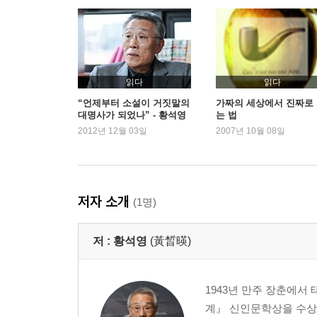
읽다
읽다
“언제부터 소설이 거짓말의
가짜의 세상에서 진짜로
대명사가 되었나” - 황석영
는 법
2012년 12월 03일
2007년 10월 08일
저자 소개
(1명)
저 :
황석영
(黃晳暎)
1943년 만주 장춘에서
계』 신인문학상을 수상