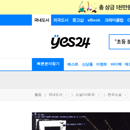
국내도서
외국도서
중고샵
eBook
크레마클럽
C
빠른분야찾기
베스트
신상품
이벤트
바이백
매
웰컴
국내도서
소설/시/희곡
한국소설