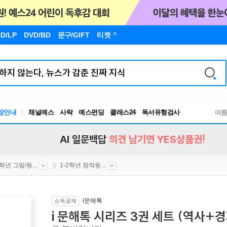
D/LP
DVD/BD
문구
/GIFT
티켓
장안내
채널예스
사락
예스펀딩
클래스24
독서유형검사
여
RBTI Lab
독서유형검사
AI 일문백답
의견 남기면 YES상품권!
2학년 그림/동...
1-2학년 창작동...
i문해톡
소득공제
i 문해톡 시리즈 3권 세트 (역사+