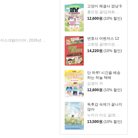
고양이 해결사 깜냥 9
홍민정 글/김재희 그림
12,600
원
(10% 할인)
변호사 어벤저스 12
아이스크림미디어
2026년 06월 23일
|
고희정 글/최미란 그림/신주영 감수
14,220
원
(10% 할인)
단 하루! 시간을 배송
하는 하늘 택배
김경미 저
12,600
원
(10% 할인)
독후감 숙제가 끝나지
않아
누카가 미오 글/토티 그림/김지영 역
13,500
원
(10% 할인)