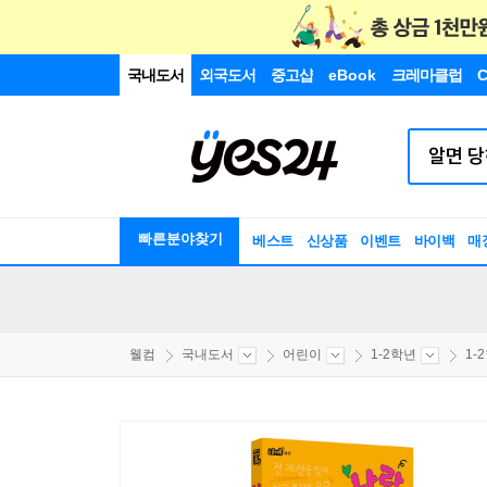
국내도서
외국도서
중고샵
eBook
크레마클럽
C
빠른분야찾기
베스트
신상품
이벤트
바이백
매
웰컴
국내도서
어린이
1-2학년
1-