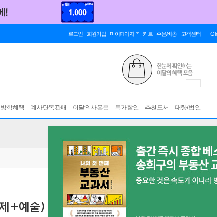
로그인
회원가입
마이페이지
카트
주문/배송
고객센터
Gl
름방학혜택
예사단독판매
이달의사은품
특가할인
추천도서
대량/법인
경제+예술)
고무신 어항 + 나랑 거래할래? + 인간의 음악