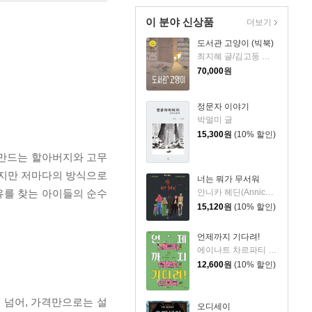
이 분야 신상품
더보기
도서관 고양이 (빅북)
최지혜 글/김고둥 그림
70,000
원
정문자 이야기
박멀미 글
15,300
원
(10% 할인)
 만드는 할아버지와 고무
았지만 저마다의 방식으로
너는 뭐가 무서워
안니카 헤딘(Annica Hedin) 글/한나 클린타게 (Hanna Klinthage) 그림
유를 찾는 아이들의 순수
15,120
원
(10% 할인)
언제까지 기다려!
에이나트 차르파티 글그림/정재원 역
12,600
원
(10% 할인)
 넘어, 가격만으로는 설
오디세이