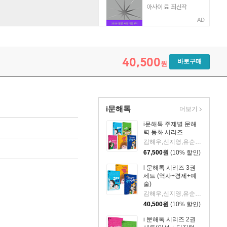
AD
40,500
바로구매
원
i문해톡
더보기
i문해톡 주제별 문해
력 동화 시리즈
김해우,신지영,유순희,이분희,황선미 글/김이조,김현영,다나,심윤정,이로우 그림
67,500
원
(10% 할인)
i 문해톡 시리즈 3권
세트 (역사+경제+예
술)
김해우,신지영,유순희,이분희 글/김이조,다나,심윤정,이로우 그림
40,500
원
(10% 할인)
i 문해톡 시리즈 2권