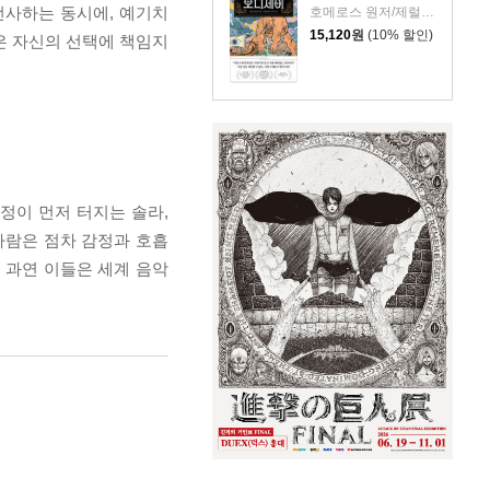
선사하는 동시에, 예기치
호메로스 원저/제럴딘 매코크런 글/김재용 역/장시은 감수
15,120
원
(10% 할인)
은 자신의 선택에 책임지
정이 먼저 터지는 솔라,
사람은 점차 감정과 호흡
 과연 이들은 세계 음악