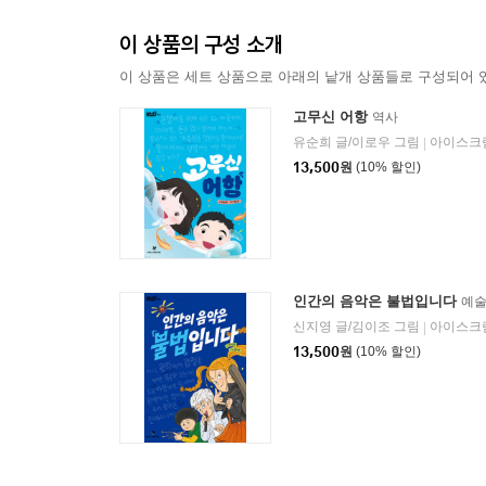
이 상품의 구성 소개
이 상품은 세트 상품으로 아래의 낱개 상품들로 구성되어 
고무신 어항
역사
유순희 글/이로우 그림
아이스크
|
13,500
원
(10% 할인)
인간의 음악은 불법입니다
예
신지영 글/김이조 그림
아이스크
|
13,500
원
(10% 할인)