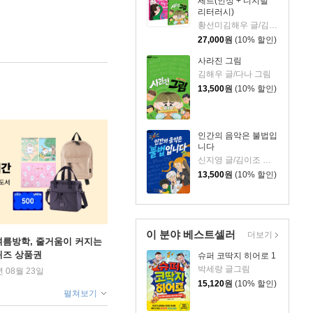
세트(인성 + 디지털
리터러시)
황선미김해우 글/김현영다나 그림
27,000
원
(10% 할인)
사라진 그림
김해우 글/다나 그림
13,500
원
(10% 할인)
인간의 음악은 불법입
니다
신지영 글/김이조 그림
13,500
원
(10% 할인)
이 분야 베스트셀러
더보기
여름방학, 줄거움이 커지는
퀴즈 상품권
슈퍼 코딱지 히어로 1
박세랑 글그림
년 08월 23일
15,120
원
(10% 할인)
펼쳐보기