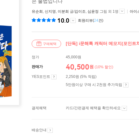
은 불법입니다
유순희
,
신지영
,
이분희
글/
김이조
,
심윤정
그림 외 1명
아이
10.0
회원리뷰(
24
건)
[단독] i문해톡 캐릭터 메모지(포인트
구매혜택
정가
45,000원
40,500
원
판매가
(10% 할인)
YES포인트
2,250원 (5% 적립)
5만원이상 구매 시 2천원 추가적립
결제혜택
카드/간편결제 혜택을 확인하세요
배송안내