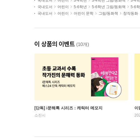
국내도서
어린이
3-4학년
3-4학년 그림/동화책
3-4
국내도서
어린이
5-6학년
5-6학년 그림/동화책
5-6
국내도서
어린이
어린이 문학
그림/동화책
창작동화
이 상품의 이벤트
(10개)
[단독] i문해톡 시리즈 : 캐릭터 메모지
이
소진시
20