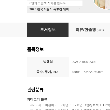
6인의 그림책 작가를 만나다
2026 전국 어린이 독후감 대회
i 문해톡 시리즈 3권 세트 (역사+경제+예술)
도서정보
리뷰/한줄평
(23/1)
품목정보
발행일
2026년 06월 23일
쪽수, 무게, 크기
480쪽 | 153*223*60mm
관련분류
카테고리 분류
국내도서
어린이
1-2학년
1-2학년 그림/동화책
1-2