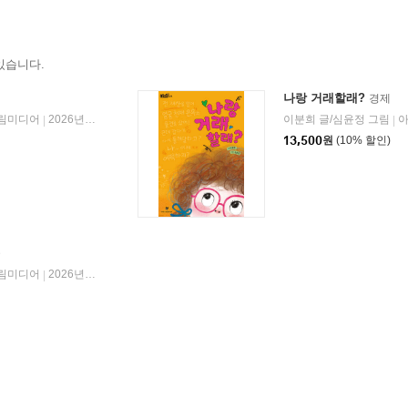
있습니다.
나랑 거래할래?
경제
림미디어
2026년 06월 23일
이분희 글/심윤정 그림
|
|
13,500
원
(10% 할인)
술
림미디어
2026년 06월 23일
|