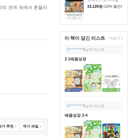
15,120
원
(10% 할인)
와의 관계 속에서 흔들리
이 책이 담긴
리스트
더보기
h*********9
님의 리스트
2-1배움성장
h*********9
님의 리스트
배움성장 2-4
작가 추천
작가 파일