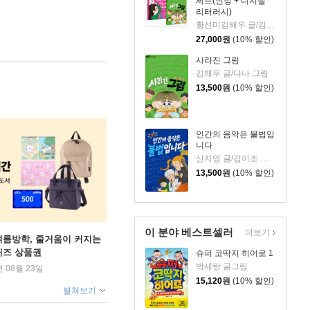
세트(인성 + 디지털
리터러시)
황선미김해우 글/김현영다나 그림
27,000
원
(10% 할인)
사라진 그림
김해우 글/다나 그림
13,500
원
(10% 할인)
인간의 음악은 불법입
니다
신지영 글/김이조 그림
13,500
원
(10% 할인)
이 분야 베스트셀러
더보기
여름방학, 줄거움이 커지는
퀴즈 상품권
슈퍼 코딱지 히어로 1
박세랑 글그림
년 08월 23일
15,120
원
(10% 할인)
펼쳐보기