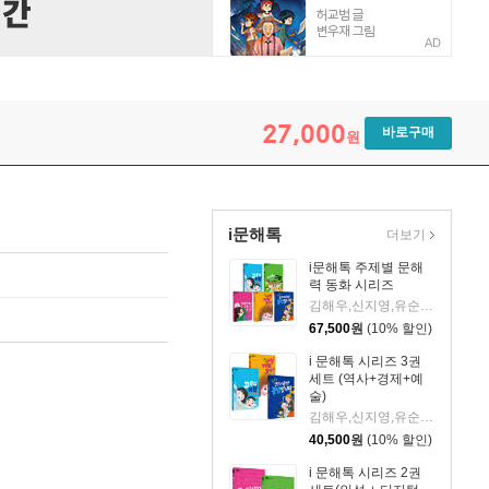
AD
27,000
바로구매
원
i문해톡
더보기
i문해톡 주제별 문해
력 동화 시리즈
김해우,신지영,유순희,이분희,황선미 글/김이조,김현영,다나,심윤정,이로우 그림
67,500
원
(10% 할인)
i 문해톡 시리즈 3권
세트 (역사+경제+예
술)
김해우,신지영,유순희,이분희 글/김이조,다나,심윤정,이로우 그림
40,500
원
(10% 할인)
i 문해톡 시리즈 2권