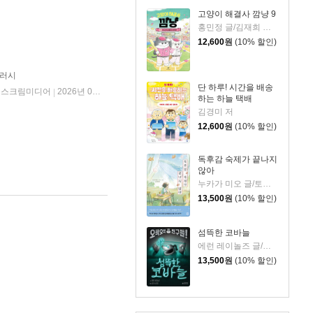
고양이 해결사 깜냥 9
홍민정 글/김재희 그림
12,600
원
(10% 할인)
터러시
단 하루! 시간을 배송
이스크림미디어
2026년 06월 23일
|
하는 하늘 택배
김경미 저
12,600
원
(10% 할인)
독후감 숙제가 끝나지
않아
누카가 미오 글/토티 그림/김지영 역
13,500
원
(10% 할인)
섬뜩한 코바늘
에런 레이놀즈 글/피터 브라운 그림/홍연미 역
13,500
원
(10% 할인)