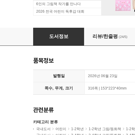
6인의 그림책 작가를 만나다
2026 전국 어린이 독후감 대회
i 문해톡 시리즈 2권 세트(인성 + 디지털 리터러시
도서정보
리뷰/한줄평
(24/5)
품목정보
발행일
2026년 06월 23일
쪽수, 무게, 크기
316쪽 | 153*223*40mm
관련분류
카테고리 분류
국내도서
어린이
1-2학년
1-2학년 그림/동화책
1-2