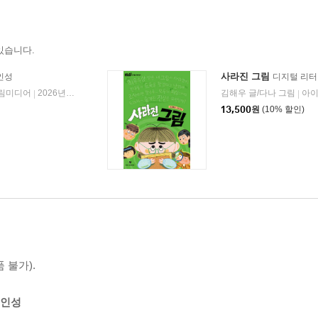
있습니다.
사라진 그림
인성
디지털 리
림미디어
2026년 06월 23일
김해우 글/다나 그림
아
|
|
13,500
원
(10% 할인)
 불가).
 인성