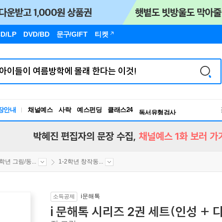
D/LP
DVD/BD
문구
/GIFT
티켓
장안내
채널예스
사락
예스펀딩
클래스24
독서유형검사
RBTI Lab
독서유형검사
박혜진 편집자의 문장 수집,
채널예스 1화 보러 가
2학년 그림/동...
1-2학년 창작동...
i문해톡
소득공제
i 문해톡 시리즈 2권 세트(인성 +