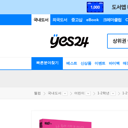
국내도서
외국도서
중고샵
eBook
크레마클럽
C
빠른분야찾기
베스트
신상품
이벤트
바이백
매
웰컴
국내도서
어린이
1-2학년
1-