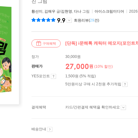
진 그림
황선미
,
김해우
글/
김현영
,
다나
그림
아이스크림미디어
202
9.9
회원리뷰(
29
건)
[단독] i문해톡 캐릭터 메모지(포인트
구매혜택
정가
30,000원
27,000
원
판매가
(10% 할인)
YES포인트
1,500원 (5% 적립)
5만원이상 구매 시 2천원 추가적립
결제혜택
카드/간편결제 혜택을 확인하세요
배송안내