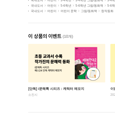
국내도서
어린이
3-4학년
3-4학년 그림/동화책
3-4
국내도서
어린이
5-6학년
5-6학년 그림/동화책
5-6
국내도서
어린이
어린이 문학
그림/동화책
창작동화
이 상품의 이벤트
(10개)
[단독] i문해톡 시리즈 : 캐릭터 메모지
이
소진시
20