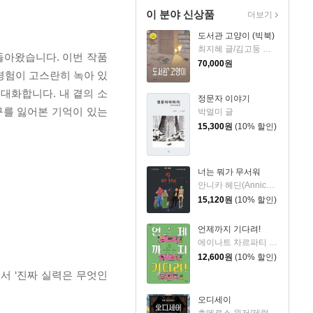
이 분야 신상품
더보기
도서관 고양이 (빅북)
최지혜 글/김고둥 그림
돌아왔습니다. 이번 작품
70,000
원
경험이 고스란히 녹아 있
대화합니다. 내 곁의 소
정문자 이야기
구를 잃어본 기억이 있는
박멀미 글
15,300
원
(10% 할인)
너는 뭐가 무서워
안니카 헤딘(Annica Hedin) 글/한나 클린타게 (Hanna Klinthage) 그림
15,120
원
(10% 할인)
언제까지 기다려!
에이나트 차르파티 글그림/정재원 역
12,600
원
(10% 할인)
서 ‘진짜 실력은 무엇인
오디세이
호메로스 원저/제럴딘 매코크런 글/김재용 역/장시은 감수