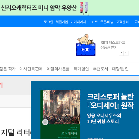
로그인
회원가입
마이페이지
카트
주문/배송
고객센터
Gl
젊은 작가
예사단독판매
이달의사은품
특가할인
추천도서
대량/법인
기
 디지털 리터러시)
이해한다고 괜찮은 건 아니야 + 사라