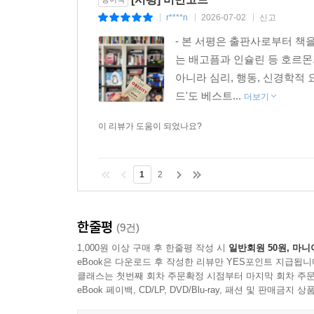
r****n
2026-07-02
신고
|
|
|
- 본 서평은 출판사로부터 책
는 배고픔과 인슐린 등 호르몬
아니라 심리, 행동, 신경학적
드'도 베스트...
더보기
이 리뷰가 도움이 되었나요?
1
2
한줄평
(9건)
1,000원 이상 구매 후 한줄평 작성 시
일반회원 50원, 마니
eBook은 다운로드 후 작성한 리뷰만 YES포인트 지급됩니
클래스는 첫번째 회차 주문확정 시점부터 마지막 회차 주문
eBook 페이백, CD/LP, DVD/Blu-ray, 패션 및 판매금