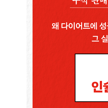
PART 4. 사회 현상이 된 비만
11. 대형 식품업체와 당뇨 비만
12. 빈곤과 비만
13. 아동 비만
PART 5. 잘못된 식생활
14. 과당의 치명적인 영향
15. 다이어트 탄산음료에 관한 착각
16, 탄수화물과 섬유질
17. 단백질
18. 지방 공포증
PART 6. 해결책