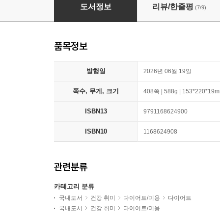
비만코드
도서정보
리뷰/한줄평
(7/9)
품목정보
발행일
2026년 06월 19일
쪽수, 무게, 크기
408쪽 | 588g | 153*220*19
ISBN13
9791168624900
ISBN10
1168624908
관련분류
카테고리 분류
국내도서
건강 취미
다이어트/미용
다이어트
국내도서
건강 취미
다이어트/미용