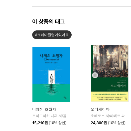
이 상품의 태그
#크레마클럽에있어요
니체의 초월자
오디세이아
프리드리히 니체 저/김철 편역
히읏
호메로스 저/페테르 파울 루벤스 그림/박문재 역
|
15,210
원
(10% 할인)
24,300
원
(10% 할인)