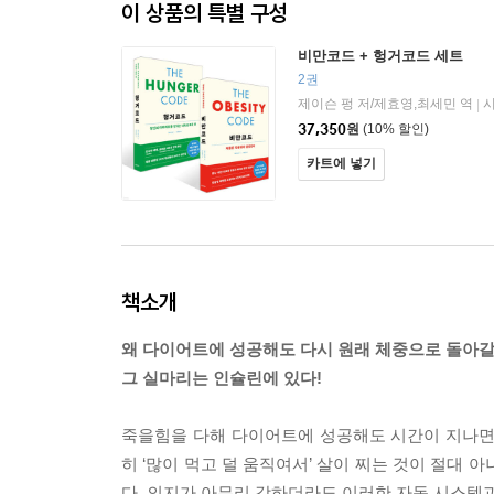
이 상품의 특별 구성
비만코드 + 헝거코드 세트
2권
제이슨 펑 저/제효영,최세민 역
|
37,350
원
(10% 할인)
카트에 넣기
책소개
왜 다이어트에 성공해도 다시 원래 체중으로 돌아갈
그 실마리는 인슐린에 있다!
죽을힘을 다해 다이어트에 성공해도 시간이 지나면
히 ‘많이 먹고 덜 움직여서’ 살이 찌는 것이 절대
다. 의지가 아무리 강하더라도 이러한 자동 시스템과