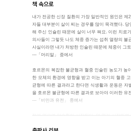
책 속으로
내가 전공한 신장 질환의 가장 일반적인 원인은 제2
자들 대부분이 살이 찌는 경우를 많이 목격했다. 당
해 주신 인슐린 때문에 살이 너무 쪄요. 이런 치료
의사들이 그렇듯 나도 체중 증가는 섭취 열량의 불균
사실이라면 내가 처방한 인슐린 때문에 체중이 그
---「머리말」 중에서
호르몬의 복잡한 불균형과 혈중 인슐린 농도가 높아
한 모체의 환경에 영향을 받고 이는 아기의 혈중 고
균형에 따른 결과라고 한다면 식생활과 운동은 자
을 호르몬 불균형에 따른 결과로 보아야 이러한 유전
---「비만과 유전」 중에서
적게 먹으면 악순환이 시작된다. 덜 먹기 시작하면 
시 늘어나기 시작한다. 이렇게 되면 덜 먹으려고 전
출판사 리뷰
에너지 총소비량이 줄고 허기를 강하게 느끼게 된다.