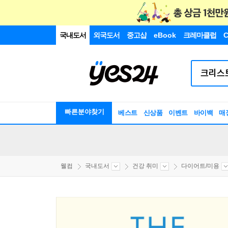
국내도서
외국도서
중고샵
eBook
크레마클럽
C
빠른분야찾기
베스트
신상품
이벤트
바이백
매
웰컴
국내도서
건강 취미
다이어트/미용