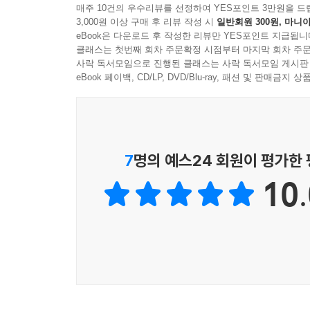
곡물이 우리 몸에 지속적인 인슐린 투여와 같은 
매주 10건의 우수리뷰를 선정하여 YES포인트 3만원을 드
어야 하는가에 대해서는 거의 신경 쓰지 않는다.
3,000원 이상 구매 후 리뷰 작성 시
일반회원 300원, 마니아
끊임없이 지방을 저장하는 상태로 만들기 때문에 우
---「인슐린 저항성」 중에서
eBook은 다운로드 후 작성한 리뷰만 YES포인트 지급됩니
클래스는 첫번째 회차 주문확정 시점부터 마지막 회차 주문
『비만코드』는 설탕과 정제된 곡물을 제한하고 공
사락 독서모임으로 진행된 클래스는 사락 독서모임 게시판
정기적인 단식으로 인슐린 농도를 꾸준히 낮추면 
인체의 적정 체중을 재설정하는 법을 소개한다. 
eBook 페이백, CD/LP, DVD/Blu-ray, 패션 및 판매금
조각과 같다. 대부분의 다이어트 방법들은 인슐린
인슐린 저항성을 치료할 수 있는 간헐적 단식 가
반에는 체중이 감소하지만 인슐린 저항성으로 인해 
있다.
과 고농도라는 두 가지 조건이 모두 갖추어질 때 발
이 책의 ‘PART 1. 비만이라는 유행병’에서는 
---「언제 먹어야 할까」 중에서
7
명의 예스24 회원이 평가한
어떠한 근본 원인을 찾을 수 있는지 분석한다. ‘PA
10.
열량 이론을 심층적으로 검토하고, 비만에 대한 작
‘PART 3. 새로운 비만 모형’에서는 비만을 의
중요한 역할을 담당하는지와 인슐린 저항성이 얼마나 
호르몬으로 인해 발생한다는 이론을 적용할 경우 비만
‘아동 비만 문제는 어떻게 해결할 수 있을까?’ 등의
지방과 단백질, 탄수화물이 체중 증가에 어떤 역할