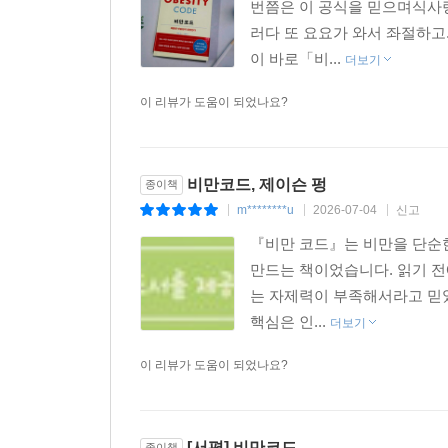
번쯤은 이 공식을 믿으며식사
러다 또 요요가 와서 좌절하고
이 바로「비...
더보기
이 리뷰가 도움이 되었나요?
비만코드, 제이슨 펑
종이책
m********u
2026-07-04
신고
|
|
|
『비만 코드』는 비만을 단순한
만드는 책이었습니다. 읽기 전
는 자제력이 부족해서라고 믿었
핵심은 인...
더보기
이 리뷰가 도움이 되었나요?
[서평] 비만코드
종이책