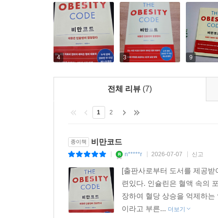
대해서도 살펴보았다.
마지막 ‘PART 6. 해결책’에서는 비만이 혈중 
해법을 제시한다. 첨가 당과 정제된 곡류의 섭취량
늘리는 등의 방식으로 인슐린 농도를 줄이는 식생
4
3
9
피하면서도 인슐린 저항성을 치료할 수 있는 효과
도움이 된다는 사실도 강조한다.
전체 리뷰
(7)
“수십 년간 의학계에 몸담았는데, 왜 아무도 이 책에서
1
2
“많은 다이어트와 건강 서적을 읽어봤지만 그중에 단연 최
비만코드
종이책
“내 몸을 스스로 통제하지 못하고 병원과 의사에 맡겼던
n*****r
2026-07-07
신고
|
|
|
[출판사로부터 도서를 제공받아 
“그동안 읽어온 수많은 비만 관련 책들 중 가장 깊이 
련있다. 인슐린은 혈액 속의 
장하여 혈당 상승을 억제하는 
“지금은 익숙한 ‘인슐린’, ‘당’, ‘간헐적 단식’에 대한
이라고 부른...
더보기