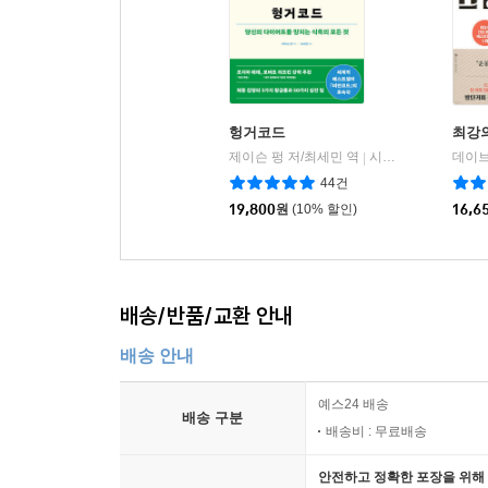
헝거코드
최강
제이슨 펑 저/최세민 역
시그마북스
데이브
|
44건
19,800
원
(10% 할인)
16,6
배송/반품/교환 안내
배송 안내
예스24 배송
배송 구분
배송비 : 무료배송
안전하고 정확한 포장을 위해 