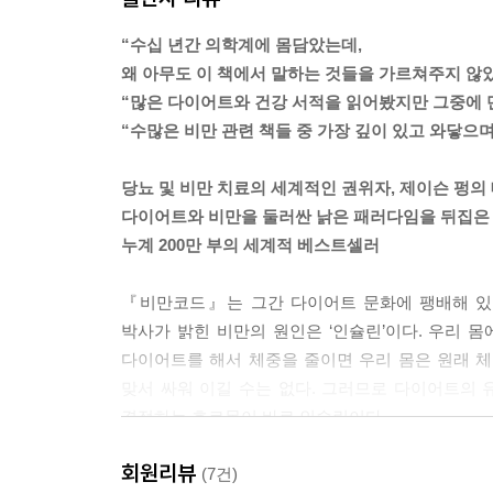
주기가 도저히 견딜 수 없는 지경에 이를 때까지 이
“수십 년간 의학계에 몸담았는데,
인 것은 체중이 반드시 원래대로 돌아온다는 것이다.
왜 아무도 이 책에서 말하는 것들을 가르쳐주지 않
태라 예전에 먹던 대로 먹었을 뿐인데도 체중은 급
“많은 다이어트와 건강 서적을 읽어봤지만 그중에 
난다. 우리가 하는 행동에 호르몬의 영향이 고스란히
“수많은 비만 관련 책들 중 가장 깊이 있고 와닿으며
히 비난한다. 우리 스스로도 실패했다고 느낀다.
---「열량 줄이기의 오류」 중에서
당뇨 및 비만 치료의 세계적인 권위자, 제이슨 펑의
다이어트와 비만을 둘러싼 낡은 패러다임을 뒤집은
‘인슐린이 비만의 원인이다’라는 가설을 검증하는 
누계 200만 부의 세계적 베스트셀러
정하면 인과관계를 입증할 수 있다. 그러므로 이 실
에는 단호하게 “그렇다!”라고 답할 수 있다. 인슐
『비만코드』는 그간 다이어트 문화에 팽배해 있던
투여할수록 더 심각한 비만이 된다는 사실을 이미 잘
박사가 밝힌 비만의 원인은 ‘인슐린’이다. 우리 몸
에서 다 확인된 사실이다. 인슐린은 비만의 원인이다
다이어트를 해서 체중을 줄이면 우리 몸은 원래 
---「인슐린」 중에서
맞서 싸워 이길 수는 없다. 그러므로 다이어트의 
결정하는 호르몬이 바로 인슐린이다.
인슐린 저항성이 발생하는 필수 요건, 즉 인슐린
섭취량은 더욱 늘어난다. 이는 인슐린 농도를 추가
회원리뷰
현대 서구사회의 식습관은 ‘지속적인 인슐린 투여’와
(7건)
뀌는 것보다는 식사 횟수가 늘어나는 것이 두 배가량