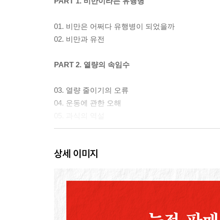
PART 1. 비만이라는 유행병
01. 비만은 어쩌다 유행병이 되었을까
02. 비만과 유전
PART 2. 열량의 속임수
03. 열량 줄이기의 오류
04. 운동에 관한 오해
05. 과식의 역설
PART 3. 새로운 비만 모형
상세 이미지
06. 새로운 희망
07. 인슐린
08. 코르티솔
09. 앳킨스 다이어트의 맹렬한 인기
10. 인슐린 저항성