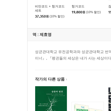
비만코드 + 헝거코드
헝거코드
세트
19,800
원
(10% 할인)
1
37,350
원
(10% 할인)
역 :
제효영
성균관대학교 유전공학과와 성균관대학교 번역대
이너』, 『펭귄들의 세상은 내가 사는 세상이다
작가의 다른 상품