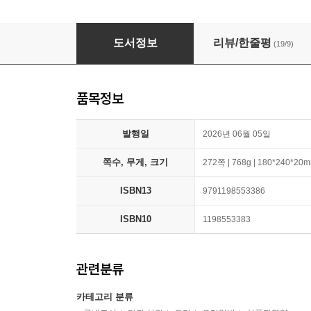
내 몸을 바꾸는 집밥테라피
도서정보
리뷰/한줄평
(19/9)
품목정보
발행일
2026년 06월 05일
쪽수, 무게, 크기
272쪽 | 768g | 180*240*20
ISBN13
9791198553386
ISBN10
1198553383
관련분류
카테고리 분류