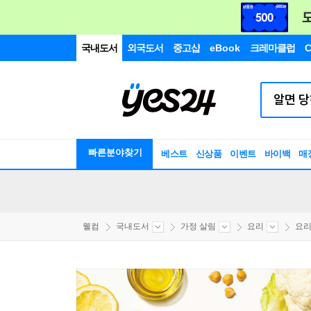
국내도서
외국도서
중고샵
eBook
크레마클럽
C
빠른분야찾기
베스트
신상품
이벤트
바이백
매
웰컴
국내도서
가정 살림
요리
요