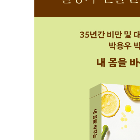
지방, 우리 몸의 핵심 설계도이자 에너지원
인류 식탁의 거대한 실험: 지방 100년 변천사
포화지방은 진짜 유해한 지방일까?
정제 식물성 오일의 함정
박용우의 식사 처방: 가짜를 버리고 진짜로 채워라
column 2. 새로운 ‘포화지방 섭취 권고안’에 대한 
단백질: 생존을 위한 '최소'를 넘어 건강을 위한 '최
식탁의 주인공은 단백질 음식이어야 한다
단백질의 적정 섭취량은?
단백질 섭취를 지금보다 늘리면 나타나는 이점
‘얼마나’만큼, ‘무엇으로’도 중요하다
박용우의 식사 처방: 한꺼번에 말고, 매 끼니 챙겨라
column 3. 육류 섭취가 많으면 대장암과 심장병 