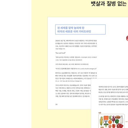
훈제오리 시금치볶음
파프리카잡채 포두부쌈
영양 달걀찜
전자레인지 굴 순두부
대구살 크림 스튜
전자레인지 돼지고기 채소말이찜
순두부 된장 채소 고기찜
파로면 차돌박이 샐러드 파스타
돼지목살 스테이크와 양배추 샐러드
동태포 콩나물 맑은탕
소고기 들깨 영양탕
묵은지 돼지갈비찜
부록
마이 옵티멀 4주 리셋 프로그램