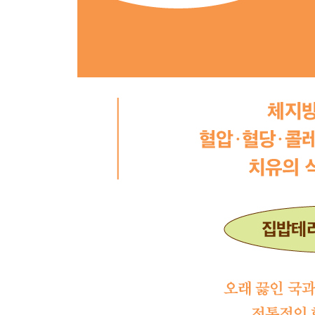
전자레인지 제육 덮밥
전자레인지 날치알밥
전자레인지 주꾸미 해초 비빔밥
두부 돼지고기 덮밥
애호박 가지 덮밥
찜닭 덮밥
두부 채소전과 렌틸콩밥
양배추 두부조림과 렌틸콩밥
닭갈비 볶음밥
돼지고기 고사리 볶음밥
콜리플라워 라이스 김치볶음밥
콜리플라워 라이스 감바스 볶음밥
매생이 새우 리소토
참치 낫토 꼬마 김밥
돼지고기 묵은지말이밥
두부 참치 유부쌈밥
영양과 포만감을 채운 한 그릇 면