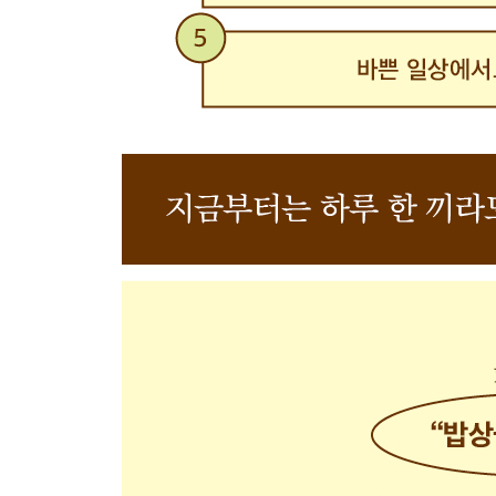
파로면 시금치페스토 파스타
쉽지만 특별하게 즐기는 건강식 별미
밀가루 없는 채소전
병아리콩전
포두부칩과 과콰몰리 소스
고등어 케밥
라이스페이퍼 연어 후토마키
라이스페이퍼 로제떡볶이
떡국 떡 시금치 떡볶이
포두부 납작 만두
라이스페이퍼 미니 파전
도토리 미나리무침
돼지고기 깻잎전
전자레인지 카레 닭볶음
중화풍 두부 버섯볶음