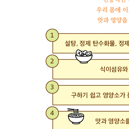
양배추 당근 비빔 메밀면
영양 들깨 메밀 온면
두부 메밀 콩국수
새우 미역 해초국수
된장소스 돼지고기 두유비빔면
두유면 장칼국수
두유면 해물 김치라면
전자레인지로 만든 어묵 두유면
토마토 해산물 스튜와 두유면
땅콩소스 두유면
참치 투움바 라면
오징어 포두부 비빔면
중화풍 포두부 볶음면
포두부 크림 파스타
포두부 시금치 굴 파스타
파로면 된장 해산물파스타