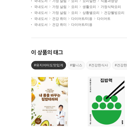
국내도서
가정 살림
요리
요리일반
식품과영양
국내도서
가정 살림
요리
생활요리
가정식탁요리
국내도서
가정 살림
요리
상황별요리
건강웰빙요리
국내도서
건강 취미
다이어트/미용
다이어트
국내도서
건강 취미
다이어트/미용
이 상품의 태그
#유지어터도맛있게
#웰니스
#건강한식사
#건강