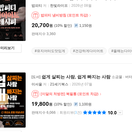
밥피티
저
한빛라이프
2026년 08월
밥피티 냄비받침 (포인트 차감)
20,700
원
10
%
1,150원
판매지수 3,360
미리보기
#유지어터도맛있게
#건강하게다이어트
#올해는다이
쉽게 살찌는 사람, 쉽게 빠지는 사람
[도서]
소금물 · 버
이서울
저
21세기북스
2026년 07월
[이달의 처방전] 북필통 (포인트 차감)
19,800
원
10
%
1,100원
10.0
판매지수 6,066
회원리뷰
(
3
건)