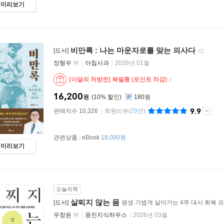
미리보기
비만록 : 나는 마운자로를 맞는 의사다
[도서]
장형우
저
아침사과
2026년 01월
[이달의 처방전] 북필통 (포인트 차감)
16,200
원
10
%
180원
9.9
판매지수 10,326
회원리뷰
(
29
건)
관련상품 :
eBook
18,000원
미리보기
오늘의책
살찌지 않는 몸
[도서]
평생 가볍게 살아가는 4주 대사 회복 
우창윤
저
웅진지식하우스
2026년 03월