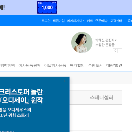
로그인
회원가입
마이페이지
카트
주문/배송
고객센터
Gl
름방학혜택
예사단독판매
이달의사은품
특가할인
추천도서
대량/법인
주별
월별
스테디셀러