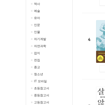
역사
예술
유아
인문
인물
4
자기계발
자연과학
잡지
전집
종교
청소년
IT 모바일
초등참고서
중등참고서
고등참고서