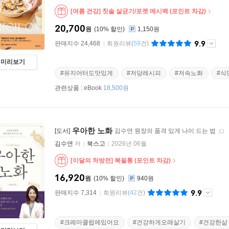
[여름 건강] 칫솔 살균기/포켓 메시백 (포인트 차감)
20,700
원
10
%
1,150원
9.9
판매지수 24,468
회원리뷰
(
59
건)
미리보기
#유지어터도맛있게
#저당레시피
#저속노화
#식
관련상품 :
eBook
18,500원
우아한 노화
[도서]
김수연 원장의 품격 있게 나이 드는 법
김수연
저
북스고
2026년 06월
[이달의 처방전] 북필통 (포인트 차감)
16,920
원
10
%
940원
9.9
판매지수 7,314
회원리뷰
(
42
건)
#크레마클럽에있어요
#건강하게오래살기
#건강한삶