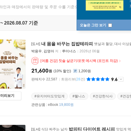
온라인과 매장에서의 판매량 및 주문 수를 기준으로 매일 1회 집계됩니다.
 ~ 2026.08.07 기준
오늘은 그만 보기
내 몸을 바꾸는 집밥테라피
[도서]
뱃살과 혈당, 대사 이상
박용우
,
김영아
저
루미너스
2026년 06월
[여름 건강] 칫솔 살균기/포켓 메시백 (포인트 차감)
21,600
원
10
%
1,200원
9.6
판매지수 22,587
회원리뷰
(
28
건)
미리보기
#유지어터도맛있게
#웰니스
#건강한식사
#건강
관련상품 :
eBook
19,800원
밥피티 다이어트 레시피
[도서]
식단 짜주는 남자
맛있게 먹