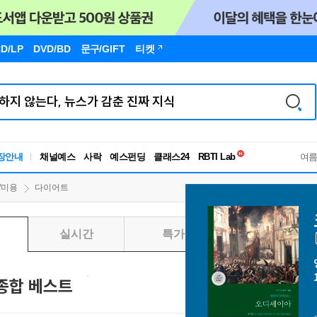
D/LP
DVD/BD
문구
/GIFT
티켓
독서유형검사
RBTI Lab
장안내
채널예스
사락
예스펀딩
클래스24
여
독서유형검사
/미용
다이어트
실시간
특가
일별
종합 베스트