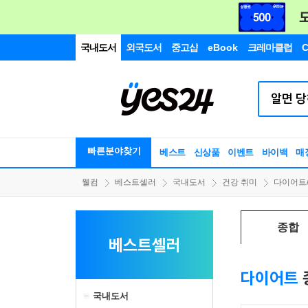
국내도서
외국도서
중고샵
eBook
크레마클럽
C
빠른분야찾기
베스트
신상품
이벤트
바이백
매
웰컴
베스트셀러
국내도서
건강 취미
다이어트
종합
베스트셀러
다이어트
국내도서