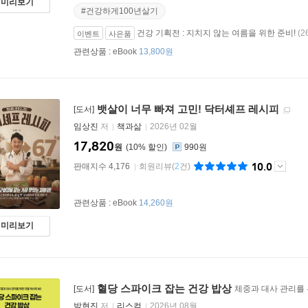
미리보기
#건강하게100년살기
건강 기획전 : 지치지 않는 여름을 위한 준비!
(2
이벤트
사은품
관련상품 :
eBook
13,800원
뱃살이 너무 빠져 고민! 닥터셰프 레시피
[도서]
임상진
저
책과삶
2026년 02월
17,820
원
10
%
990원
10.0
판매지수 4,176
회원리뷰
(
2
건)
관련상품 :
eBook
14,260원
미리보기
혈당 스파이크 잡는 건강 밥상
[도서]
체중과 대사 관리를 
박현진
저
리스컴
2026년 08월