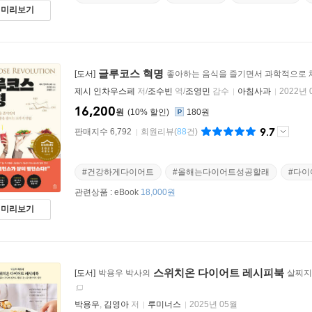
미리보기
글루코스 혁명
[도서]
좋아하는 음식을 즐기면서 과학적으로 체
제시 인차우스페
저/
조수빈
역/
조영민
감수
아침사과
2022년 
16,200
원
10
%
180원
9.7
판매지수 6,792
회원리뷰
(
88
건)
#건강하게다이어트
#올해는다이어트성공할래
#다이
관련상품 :
eBook
18,000원
미리보기
스위치온 다이어트 레시피북
[도서]
박용우 박사의
살찌지
박용우
,
김영아
저
루미너스
2025년 05월