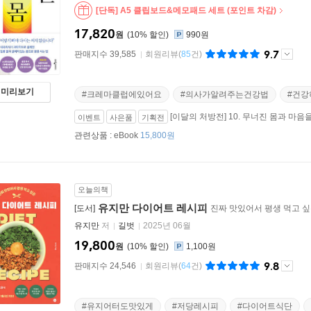
[단독] A5 클립보드&메모패드 세트 (포인트 차감)
17,820
원
10
%
990원
9.7
판매지수 39,585
회원리뷰
(
85
건)
미리보기
#크레마클럽에있어요
#의사가알려주는건강법
#건
[이달의 처방전] 10. 무너진 몸과 마
이벤트
사은품
기획전
관련상품 :
eBook
15,800원
오늘의책
유지만 다이어트 레시피
[도서]
진짜 맛있어서 평생 먹고 
유지만
저
길벗
2025년 06월
19,800
원
10
%
1,100원
9.8
판매지수 24,546
회원리뷰
(
64
건)
#유지어터도맛있게
#저당레시피
#다이어트식단