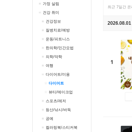
가정 살림
최근 7일간 
건강 취미
건강정보
2026.08.01
질병치료/예방
운동/피트니스
한의학/민간요법
의학/약학
1
여행
다이어트/미용
다이어트
뷰티/메이크업
스포츠/레저
등산/낚시/바둑
공예
컬러링북/스티커북