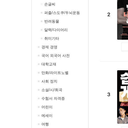
손글씨
퍼즐/스도쿠/두뇌운동
2
반려동물
달력/다이어리
취미기타
경제 경영
국어 외국어 사전
대학교재
만화/라이트노벨
사회 정치
소설/시/희곡
3
수험서 자격증
어린이
에세이
여행