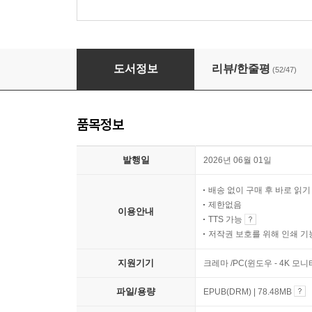
말하지 않고 말하기
도서정보
리뷰/한줄평
(52/47)
품목정보
발행일
2026년 06월 01일
배송 없이 구매 후 바로 읽
제한없음
이용안내
TTS 가능
저작권 보호를 위해 인쇄 기
지원기기
크레마 /PC(윈도우 - 4K 모
파일/용량
EPUB(DRM) | 78.48MB