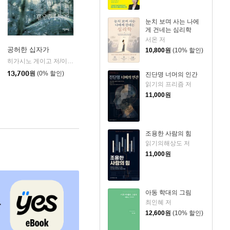
눈치 보며 사는 나에
게 건네는 심리학
서온 저
공허한 십자가
10,800
원
(10% 할인)
k)
히가시노 게이고 저/이선희 역
자음과모음
|
13,700
원
(0% 할인)
진단명 너머의 인간
읽기의 프리즘 저
11,000
원
조용한 사람의 힘
읽기의해상도 저
11,000
원
아동 학대의 그림
최인혜 저
12,600
원
(10% 할인)