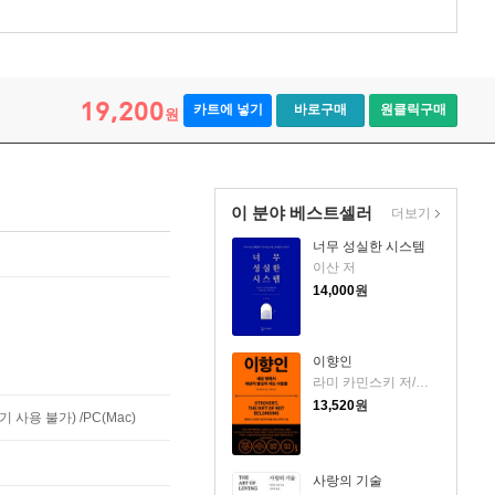
19,200
카트에 넣기
바로구매
원클릭구매
원
이 분야 베스트셀러
더보기
너무 성실한 시스템
이산 저
14,000
원
이향인
라미 카민스키 저/최지숙 역
13,520
원
사용 불가) /PC(Mac)
사랑의 기술