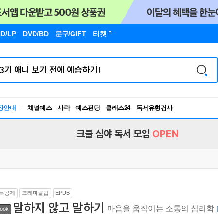
D/LP
DVD/BD
문구
/GIFT
티켓
장안내
채널예스
사락
예스펀딩
클래스24
독서유형검사
RBTI Lab
독서유형검사
크클 심야 독서 모임
OPEN
득공제
크레마클럽
EPUB
말하지 않고 말하기
마음을 움직이는 소통의 심리학
ook