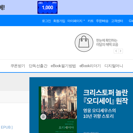
로그인
회원가입
마이페이지
카트
주문/배송
고객센터
Gl
쿠폰받기
단독선출간
eBook필기방법
eBook리더기
디지털머니
[ EPUB ]