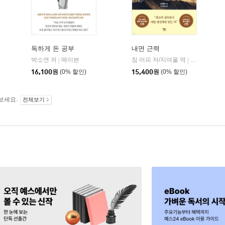
독하게 돈 공부
내면 근력
히읏
박소연 저
메이븐
짐 머피 저/지여울 역
윌북(willboo
|
|
|
16,100
원
(0% 할인)
15,400
원
(0% 할인)
보세요.
전체보기