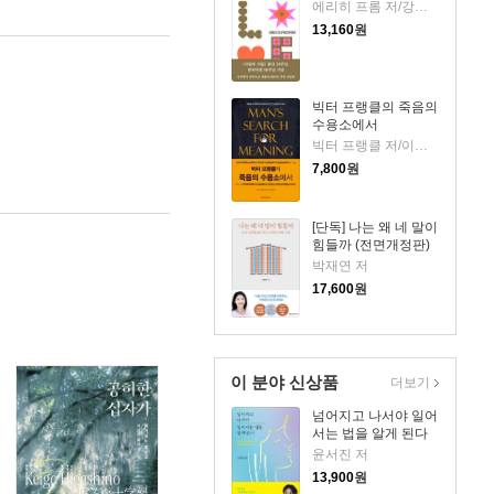
에리히 프롬 저/강주헌 역
13,160
원
빅터 프랭클의 죽음의
수용소에서
빅터 프랭클 저/이시형 역
7,800
원
[단독] 나는 왜 네 말이
힘들까 (전면개정판)
박재연 저
17,600
원
이 분야 신상품
더보기
넘어지고 나서야 일어
서는 법을 알게 된다
윤서진 저
13,900
원