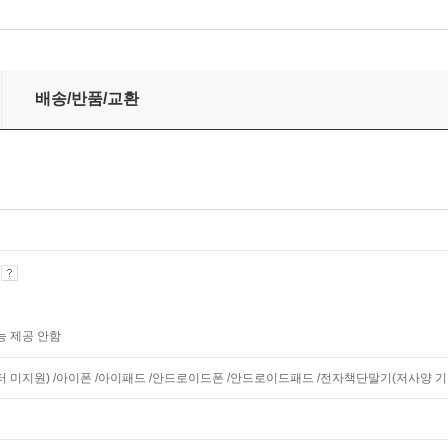
배송/반품/교환
기
능 제공 안함
니터 미지원) /아이폰 /아이패드 /안드로이드폰 /안드로이드패드 /전자책단말기(저사양 기기 