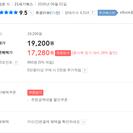
정운
저
21세기북스
2026년 06월 01일
9.5
eBook
회원리뷰(
99
건)
판매지수 4,314
주간베스트
가
19,200원
19,200
원
매가
17,280
원
폰혜택가
(종이책 정가 대비 28% 할인)
쿠폰받기
ES포인트
960원 (5% 적립)
5만원이상 구매 시 2천원 추가적립
가혜택쿠폰
쿠폰받기
주문금액대별 할인쿠폰
제혜택
카드/간편결제 혜택을 확인하세요