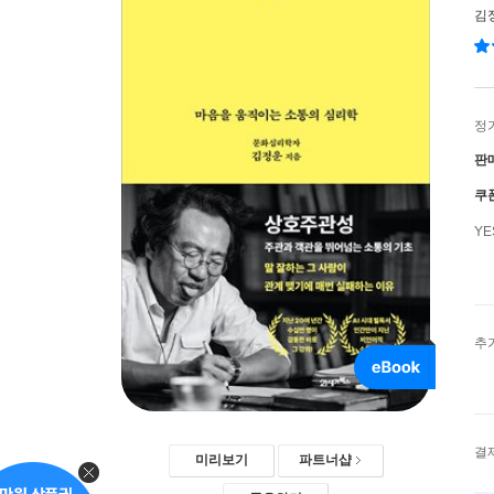
김
정
판
쿠
Y
추
결
미리보기
파트너샵