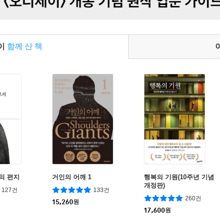
들이
함께 산 책
의 편지
거인의 어깨 1
행복의 기원(10주년 기념
개정판)
127건
133건
260건
15,260
원
17,600
원