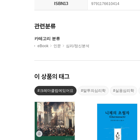
ISBN13
9791176610414
관련분류
카테고리 분류
eBook
인문
심리/정신분석
이 상품의 태그
#크레마클럽에있어요
#말투의심리학
#실용심리학