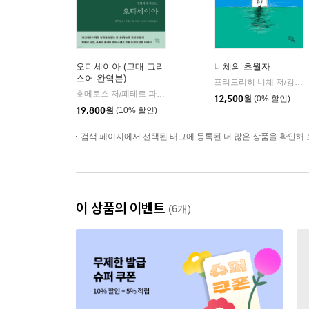
오디세이아 (고대 그리
니체의 초월자
스어 완역본)
프리드리히 니체 저/김철 편역
호메로스 저/페테르 파울 루벤스 그림/박문재 역
현대지성
|
12,500
원
(0% 할인)
19,800
원
(10% 할인)
검색 페이지에서 선택된 태그에 등록된 더 많은 상품을 확인해 
이 상품의 이벤트
(6개)