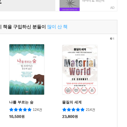
AD
이 책을 구입하신 분들이
많이 산 책
4
/4
나를 부르는 숲
물질의 세계
124건
214건
10,500
원
23,800
원