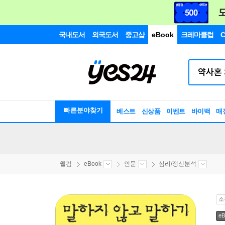
국내도서
외국도서
중고샵
eBook
크레마클럽
C
빠른분야찾기
베스트
신상품
이벤트
바이백
매
웰컴
eBook
인문
심리/정신분석
소
eB