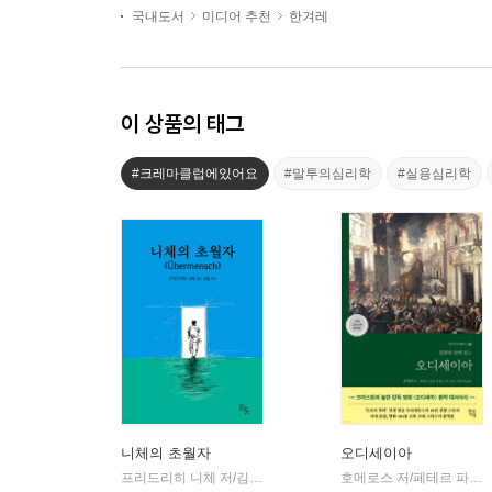
국내도서
미디어 추천
한겨레
이 상품의 태그
#크레마클럽에있어요
#말투의심리학
#실용심리학
니체의 초월자
오디세이아
프리드리히 니체 저/김철 편역
히읏
호메로스 저/페테르 파울 루벤스 그림/박문재 역
|