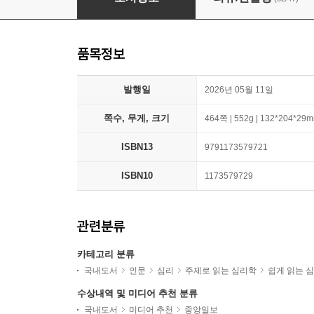
품목정보
발행일
2026년 05월 11일
쪽수, 무게, 크기
464쪽 | 552g | 132*204*29
ISBN13
9791173579721
ISBN10
1173579729
관련분류
카테고리 분류
국내도서
인문
심리
주제로 읽는 심리학
쉽게 읽는 
수상내역 및 미디어 추천 분류
국내도서
미디어 추천
중앙일보