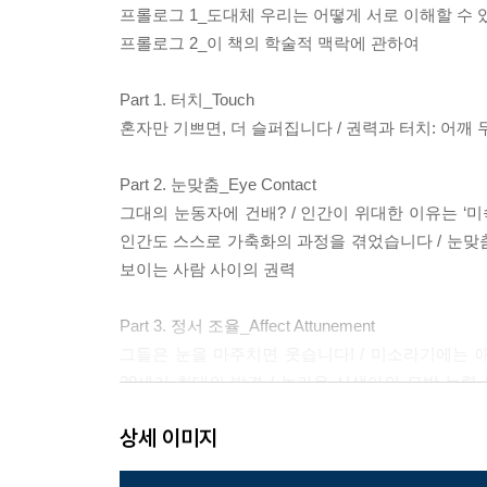
프롤로그 1_도대체 우리는 어떻게 서로 이해할 수 
프롤로그 2_이 책의 학술적 맥락에 관하여
Part 1. 터치_Touch
혼자만 기쁘면, 더 슬퍼집니다 / 권력과 터치: 어깨 
Part 2. 눈맞춤_Eye Contact
그대의 눈동자에 건배? / 인간이 위대한 이유는 ‘미
인간도 스스로 가축화의 과정을 겪었습니다 / 눈맞춤
보이는 사람 사이의 권력
Part 3. 정서 조율_Affect Attunement
그들은 눈을 마주치면 웃습니다! / 미소라기에는 
20세기 최대의 발견 / 놀라운 신생아의 모방 능력
필요없어졌습니다! / 희한하게도 서양의 현인 중에는 ‘
상세 이미지
더 위대합니다! / AI는 절대 먼저 말을 걸지 않습니다