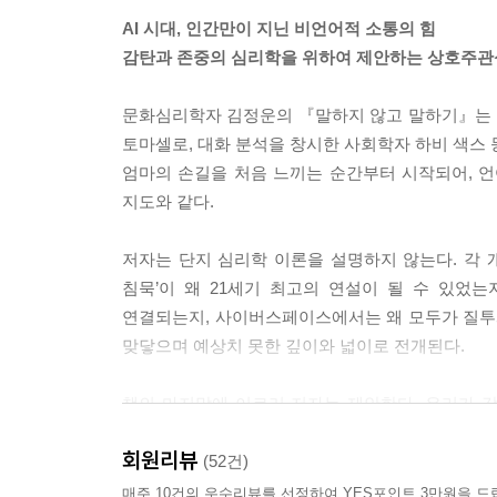
의 연설을 이토록 특별하게 만든 것은 바로 그가 노래
AI 시대, 인간만이 지닌 비언어적 소통의 힘
감탄과 존중의 심리학을 위하여 제안하는 상호주관
피아제가 말한 대상 연속성이 ‘세상은 사라지지 않는
다’는 사회적 법칙을 배우는 과정입니다. 아기는 엄
문화심리학자 김정운의 『말하지 않고 말하기』는 
차례가 되면 무조건 반응해야 한다는 책임도 익힙니다
토마셀로, 대화 분석을 창시한 사회학자 하비 색스 
리듬 속에서 상대의 신호를 예측하고, 규칙을 내면
엄마의 손길을 처음 느끼는 순간부터 시작되어, 
--- 「Part 4. 순서 바꾸기」 중에서
지도와 같다.
관점을 바꾸려면 먼저 ‘내 관점’이 존재해야 합니다
저자는 단지 심리학 이론을 설명하지 않는다. 각 
단순한 생각의 기술이 아니라 주체적 사고를 전제로
침묵’이 왜 21세기 최고의 연설이 될 수 있었
동이며, 그 출발점에는 언제나 자기 관점이 존재합니
연결되는지, 사이버스페이스에서는 왜 모두가 질투와
꾸기도 없습니다.
맞닿으며 예상치 못한 깊이와 넓이로 전개된다.
--- 「Part 6. 관점 바꾸기」 중에서
책의 마지막에 이르러 저자는 제안한다. 우리가 
비고츠키는 모든 고등 정신 기능은 먼저 ‘사람 사이
그것은 기계가 도달할 수 없는 영역이다. 인공지능이
말하는 것이 아니라, 말하기 때문에 생각한다는 것이
회원리뷰
아니다. 바로 ‘존중의 사회문화적 맥락에서, 감탄으
(52건)
다. 우리의 생각은 한 개인의 발명품이 아니라, 사
쉽게 분노하며, 사소한 심리적 상처에도 깊이 흔들린
매주 10건의 우수리뷰를 선정하여 YES포인트 3만원을 드