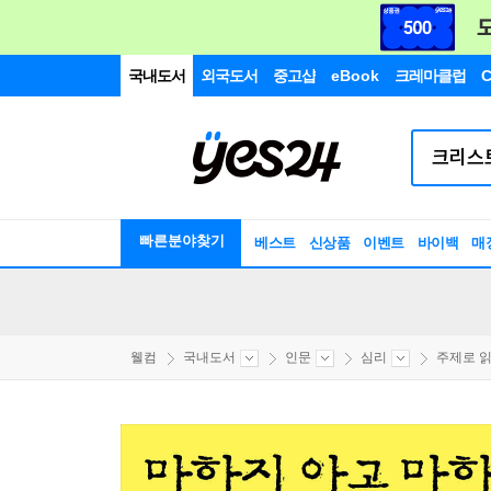
국내도서
외국도서
중고샵
eBook
크레마클럽
C
빠른분야찾기
베스트
신상품
이벤트
바이백
매
웰컴
국내도서
인문
심리
주제로 읽는