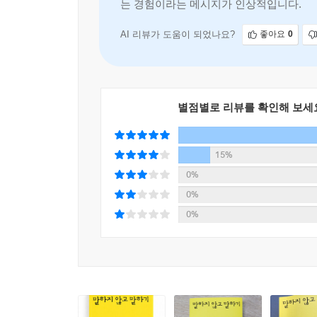
는 경험이라는 메시지가 인상적입니다.
출발점은 문장도, 정보도, 논리도 아니다. 먼저 오는
교차시키는 ‘정서 조율’, 말하기 전부터 작동하는 ‘
AI 리뷰가 도움이 되었나요?
좋아요
0
다시 구성하는 ‘관점 바꾸기’. 이 여섯 가지 요소는
형성하는지 보여주는 소통의 원형이다.
이 책의 가장 큰 특징은 비언어적 소통을 정보 전
별점별로 리뷰를 확인해 보세
상호주관성 연구를 가로지르며, 인간의 고등한 정
오늘의 언어로 다시 풀어낸다. 자아는 처음부터 홀
15%
소통은 이미 완성된 개인들 사이에 오가는 메시지가
사례와 정교한 심리학적 연구를 단단히 엮어 설득력
0%
0%
설득보다 공감, 유창한 말보다는 함께 보기
0%
감각이 교차하는 감탄과 존중의 소통법
관계의 숨겨진 열쇠, 상호주관성을 주목하다
전 세계 엄마들은 갓 태어난 아기에게 어김없이 같은
것인지 알 수 없다. 그런데 이 말은 한국어만이 아니다. “Who 