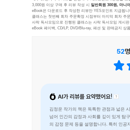
따르면, 우리는 소통하기에 존재합니다. 소통하기에 
3,000원 이상 구매 후 리뷰 작성 시
일반회원 300원, 마니아
뒤집히는 ‘코페르니쿠스적 전환’입니다.
eBook은 다운로드 후 작성한 리뷰만 YES포인트 지급됩니
오늘날 우리에게 필요한 소통은 더 많은 정보도,
클래스는 첫번째 회차 주문확정 시점부터 마지막 회차 주문
사회의 조건은 기술의 진보가 아니라, 감탄을 통
--- 「보론」 중에서
사락 독서모임으로 진행된 클래스는 사락 독서모임 게시판
기술이 아닌 존재의 조건으로 재정의한 책이다. 이
eBook 페이백, CD/LP, DVD/Blu-ray, 패션 및 판매금
될 것이다.
52
명
주관과 객관을 뛰어넘는 소통의 기초
AI 시대, 우리가 잃어버린 ‘상호주관성’을 복원하기
문화심리학자 김정운이 밝혀낸 인간 상호작용의 비
우리는 대개 소통을 ‘말을 잘하는 기술’로 이해한다
갓 태어난 아기는 아직 단어를 모르고 문장을 만들지
AI가 리뷰를 요약했어요!
시간이 흐르면 타인의 시선을 따라가고, 마음을 짐
일이 일어나는 것일까. 우리는 언제부터, 무엇을 
김정운 작가의 책은 독특한 관점과 넓은 시
출발한다.
넘어 인간의 감정과 사회를 깊이 있게 탐구
의 감정 문제 등을 설명합니다. 특히 인
『말하지 않고 말하기』는 소통의 기원을 ‘발신자