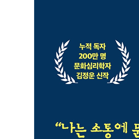
Part 4. 순서 바꾸기_Turn Taking
‘6초의 침묵’이 21세기 최고의 연설을 가능케 했습니
깨어나도(?) 인간처럼 말하지 못합니다! / 침팬지는
Part 5. 함께 보기_Joint Attention
시선이 곧 마음입니다 / ‘의사소통적 합리성’의 진화생
하늘을 올려다보면 거리의 모든 사람이 따라서 봅니다 /
Part 6. 관점 바꾸기_Perspective Taking
MBTI는 혈액형이나 별자리와 큰 차이 없습니다 / 
선천적으로 타고나는 걸까요? / 날지도 못하면서 어떻
체계적으로 비합리적입니다! / 우리가 가짜 뉴스와 음
‘지루함’, ‘불안함’ 그리고 ‘재미’
보론(補論)_왜 소통하는가
아주 사적인 에필로그_지난 30년 동안 이 책을 너