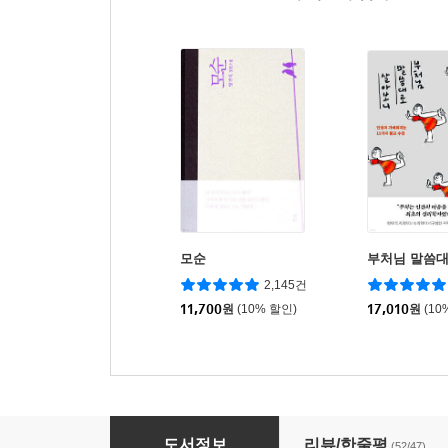
모순
부처님 말씀
2,145건
11,700
원
(10% 할인)
17,010
원
(10
말하지 않고 말하기
도서정보
리뷰/한줄평
(52/47)