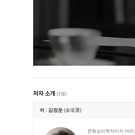
저자 소개
(1명)
저 :
김정운
(金珽運)
문화심리학자이자 여러가