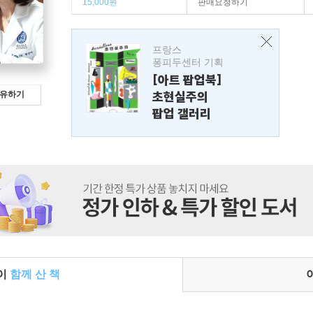
15,000원
판매요청하기
프랑스
퐁피두센터 기획
[아트 팝업북]
초현실주의
유하기
팝업 갤러리
들이
함께 산 책