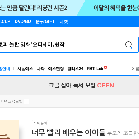
D/LP
DVD/BD
문구
/GIFT
티켓
독서유형검사
장안내
채널예스
사락
예스펀딩
클래스24
RBTI Lab
여
독서유형검사
크클 심야 독서 모임
OPEN
자녀교육일반
소득공제
너무 빨리 배우는 아이들
부모의 조급함