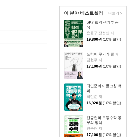
이 분야 베스트셀러
더보기
SKY 합격 생기부 공
식
윤윤구,장성민 저
19,800
원
(10% 할인)
노력이 무기가 될 때
김현주 저
17,100
원
(10% 할인)
최민준의 아들코칭 백
과
최민준 저
16,920
원
(10% 할인)
천종현의 초등수학 공
부의 정석
천종현 저
17,100
원
(10% 할인)