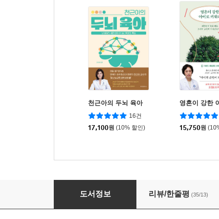
천근아의 두뇌 육아
영혼이 강한 
16건
17,100
원
(10% 할인)
15,750
원
(10
너무 빨리 배우는 아이들
도서정보
리뷰/한줄평
(35/13)