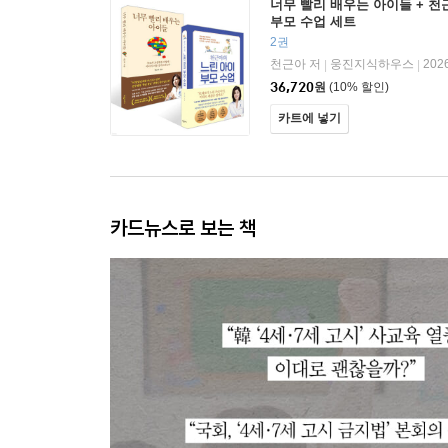
너무 빨리 배우는 아이들 + 천
부모 수업 세트
2권
천근아 저
웅진지식하우스
202
|
|
36,720
원
(10% 할인)
카트에 넣기
카드뉴스로 보는 책