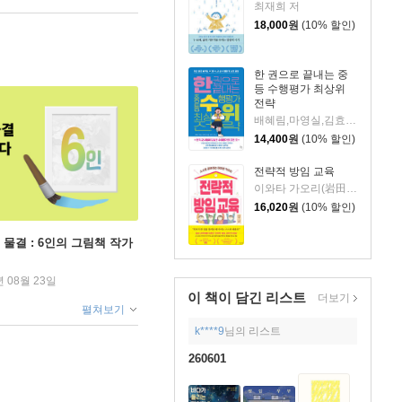
최재희 저
18,000
원
(10% 할인)
한 권으로 끝내는 중
등 수행평가 최상위
전략
배혜림,마영실,김효정,송숙영,송민규,윤지선 저
14,400
원
(10% 할인)
전략적 방임 교육
이와타 가오리(岩田かおり) 저/이지현 역
16,020
원
(10% 할인)
 물결 : 6인의 그림책 작가
년 08월 23일
이 책이 담긴
리스트
더보기
펼쳐보기
k****9
님의 리스트
260601