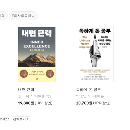
과학
#의사의육아법
내면 근력
독하게 돈 공부
짐 머피 저/지여울 역
현대지성
윌북(willbook)
박소연 저
메이븐
|
|
|
19,800
원
(10% 할인)
20,700
원
(10% 할인)
보세요.
전체보기