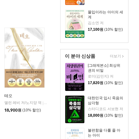
몰입이라는 아이의 세
계
김소연 저
17,100
원
(10% 할인)
이 분야 신상품
더보기
[그래제본소] 최상위
권의 비밀
로미(김민지) 저
17,820
원
(10% 할인)
테오
대한민국 입시 죽음의
앨런 레비 저/노지양 역
오팬하우스
|
삼각형
스터디코드 서보현 저
18,900
원
(10% 할인)
18,000
원
(10% 할인)
불편함을 다룰 줄 아
는 아이