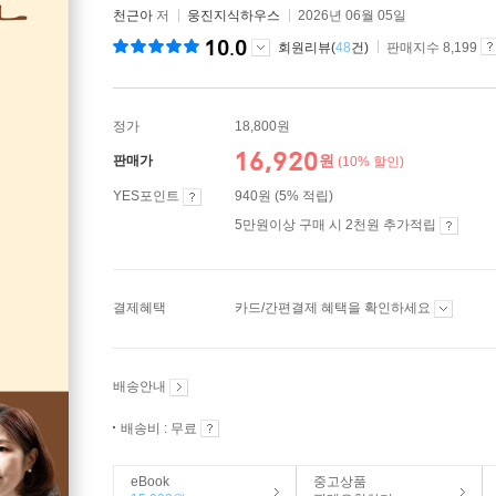
천근아
저
웅진지식하우스
2026년 06월 05일
10.0
회원리뷰(
48
건)
판매지수 8,199
정가
18,800원
16,920
원
판매가
(10% 할인)
YES포인트
940원 (5% 적립)
5만원이상 구매 시 2천원 추가적립
결제혜택
카드/간편결제 혜택을 확인하세요
배송안내
배송비 : 무료
eBook
중고상품