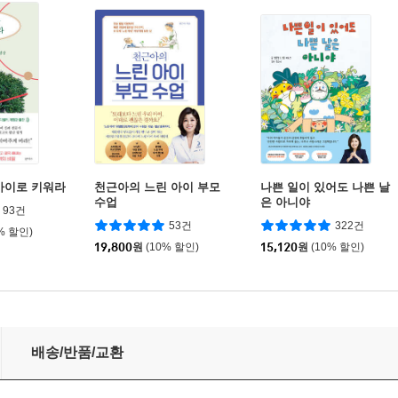
아이로 키워라
천근아의 느린 아이 부모
나쁜 일이 있어도 나쁜 날
수업
은 아니야
93건
53건
322건
% 할인)
19,800
원
(10% 할인)
15,120
원
(10% 할인)
배송/반품/교환