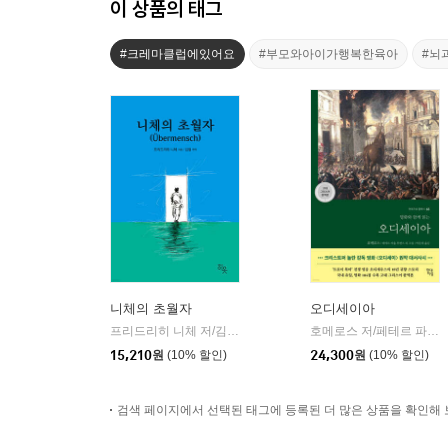
이 상품의 태그
#크레마클럽에있어요
#부모와아이가행복한육아
#뇌
니체의 초월자
오디세이아
프리드리히 니체 저/김철 편역
히읏
호메로스 저/페테르 파울 루벤스 그림/박문재 역
|
15,210
원
(10% 할인)
24,300
원
(10% 할인)
검색 페이지에서 선택된 태그에 등록된 더 많은 상품을 확인해 