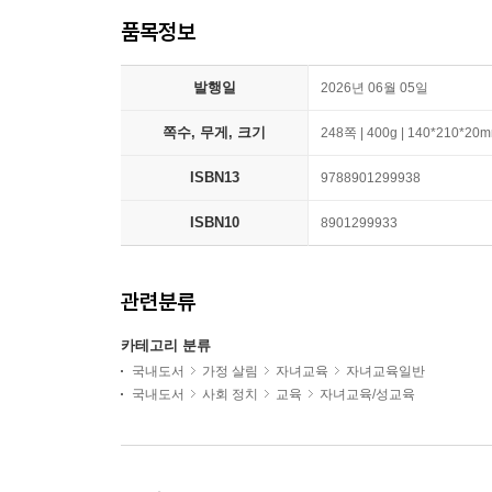
품목정보
발행일
2026년 06월 05일
쪽수, 무게, 크기
248쪽 | 400g | 140*210*20
ISBN13
9788901299938
ISBN10
8901299933
관련분류
카테고리 분류
국내도서
가정 살림
자녀교육
자녀교육일반
국내도서
사회 정치
교육
자녀교육/성교육