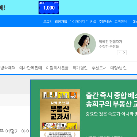
로그인
회원가입
마이페이지
카트
주문/배송
고객센터
Gl
름방학혜택
예사단독판매
이달의사은품
특가할인
추천도서
대량/법인
은 어떻게 아이의 뇌를 망가뜨리는가