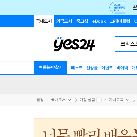
국내도서
외국도서
중고샵
eBook
크레마클럽
C
빠른분야찾기
베스트
신상품
이벤트
바이백
매
웰컴
국내도서
가정 살림
자녀교육