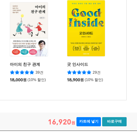
아이의 친구 관계
굿 인사이드
39건
29건
18,000
원
(10% 할인)
18,900
원
(10% 할인)
16,920
카트에 넣기
바로구매
원