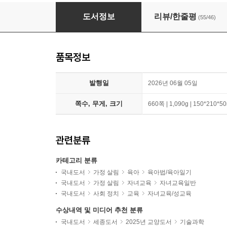
너무 빨리 배우는 아이들 + 천근아의 느린 아이 
도서정보
리뷰/한줄평
(55/46)
품목정보
발행일
2026년 06월 05일
쪽수, 무게, 크기
660쪽 | 1,090g | 150*210*
관련분류
카테고리 분류
국내도서
가정 살림
육아
육아법/육아일기
국내도서
가정 살림
자녀교육
자녀교육일반
국내도서
사회 정치
교육
자녀교육/성교육
수상내역 및 미디어 추천 분류
국내도서
세종도서
2025년 교양도서
기술과학