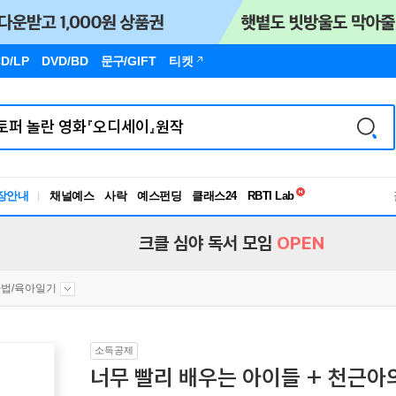
D/LP
DVD/BD
문구
/GIFT
티켓
독서유형검사
장안내
채널예스
사락
예스펀딩
클래스24
RBTI Lab
독서유형검사
크클 심야 독서 모임
OPEN
법/육아일기
소득공제
너무 빨리 배우는 아이들 + 천근아