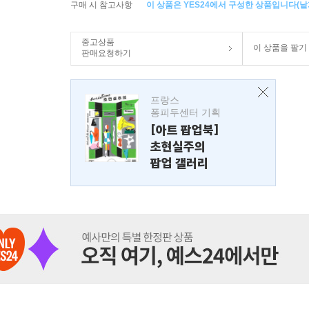
구매 시 참고사항
이 상품은 YES24에서 구성한 상품입니다(낱개
중고상품
이 상품을 팔기
판매요청하기
프랑스
퐁피두센터 기획
[아트 팝업북]
초현실주의
팝업 갤러리