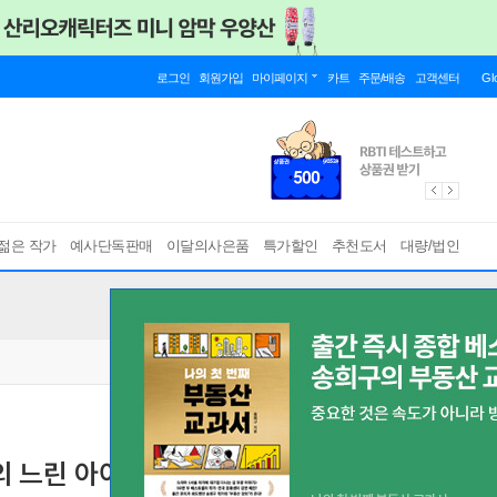
로그인
회원가입
마이페이지
카트
주문/배송
고객센터
Gl
젊은 작가
예사단독판매
이달의사은품
특가할인
추천도서
대량/법인
의 느린 아이 부모 수업 세트
[ 2권 ]