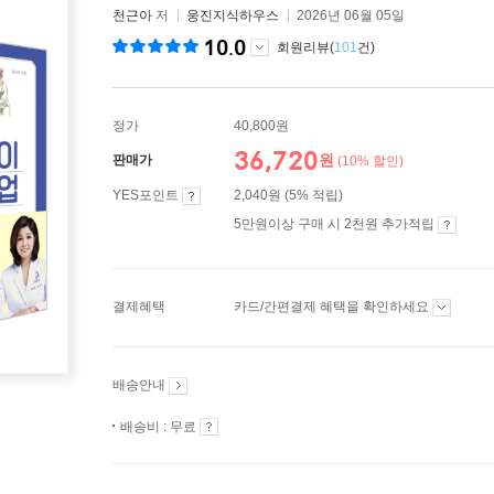
천근아
저
웅진지식하우스
2026년 06월 05일
10.0
회원리뷰(
101
건)
정가
40,800원
36,720
원
판매가
(10% 할인)
YES포인트
2,040원 (5% 적립)
5만원이상 구매 시 2천원 추가적립
결제혜택
카드/간편결제 혜택을 확인하세요
배송안내
배송비 : 무료