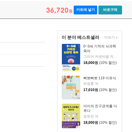
36,720
카트에 넣기
바로구매
원
이 분야 베스트셀러
더보기
0~3세 기적의 뇌과학
육아
그리어 커센바움 저/이은정 역
18,000
원
(10% 할인)
삐뽀삐뽀 119 이유식
하정훈 저
17,010
원
(10% 할인)
아이의 친구관계를 다
루다
정유진 저
18,000
원
(10% 할인)