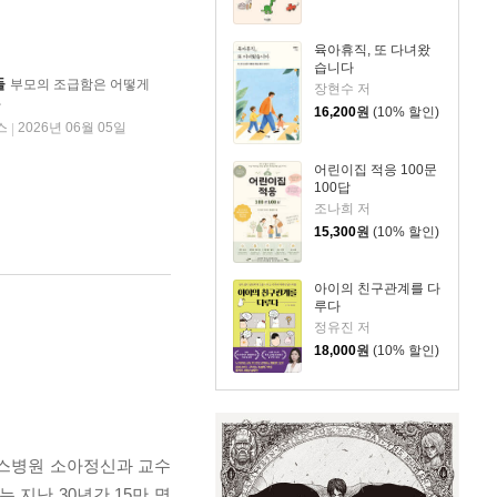
육아휴직, 또 다녀왔
습니다
들
부모의 조급함은 어떻게
장현수 저
가
16,200
원
(10% 할인)
스
2026년 06월 05일
|
어린이집 적응 100문
100답
조나희 저
15,300
원
(10% 할인)
아이의 친구관계를 다
루다
정유진 저
18,000
원
(10% 할인)
란스병원 소아정신과 교수
 지난 30년간 15만 명