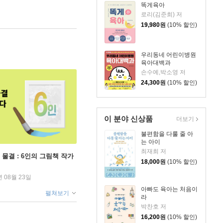
똑게육아
로리(김준희) 저
19,980
원
(10% 할인)
우리동네 어린이병원
육아대백과
손수예,박소영 저
24,300
원
(10% 할인)
이 분야 신상품
더보기
불편함을 다룰 줄 아
는 아이
최재희 저
 물결 : 6인의 그림책 작가
18,000
원
(10% 할인)
년 08월 23일
아빠도 육아는 처음이
펼쳐보기
라
박찬호 저
16,200
원
(10% 할인)