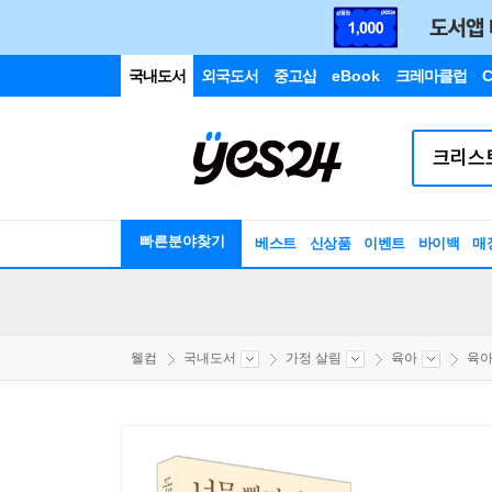
국내도서
외국도서
중고샵
eBook
크레마클럽
C
빠른분야찾기
베스트
신상품
이벤트
바이백
매
웰컴
국내도서
가정 살림
육아
육아