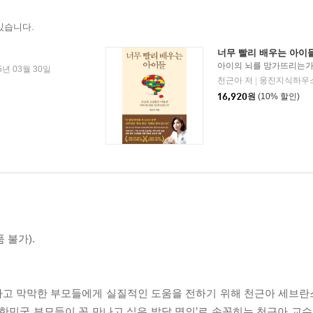
있습니다.
너무 빨리 배우는 아이
아이의 뇌를 망가뜨리는
5년 03월 30일
천근아 저
웅진지식하우
|
16,920
원
(10% 할인)
 불가).
하고 막막한 부모들에게 실질적인 도움을 전하기 위해 천근아 세브
대한민국 부모들이 꼭 만나고 싶은 발달 명의’로 손꼽히는 천근아 교수는