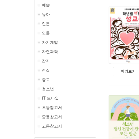
예술
유아
인문
인물
자기계발
자연과학
잡지
전집
미리보기
종교
청소년
IT 모바일
초등참고서
중등참고서
고등참고서