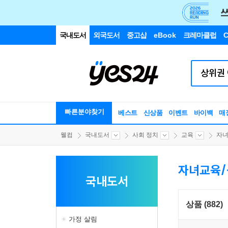
국내도서
외국도서
중고샵
eBook
크레마클럽
C
빠른분야찾기
베스트
신상품
이벤트
바이백
매
웰컴
국내도서
사회 정치
교육
자녀
자녀교육
국내도서
상품 (882)
가정 살림