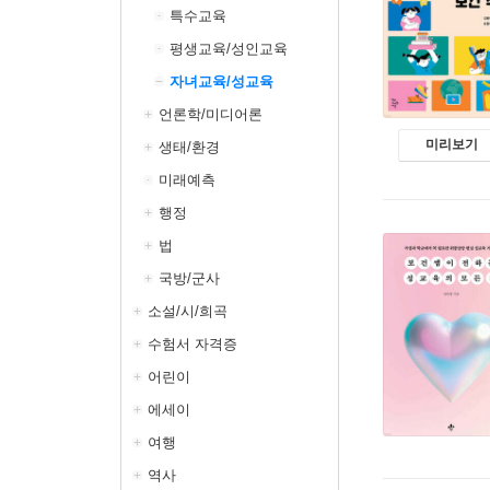
특수교육
평생교육/성인교육
자녀교육/성교육
언론학/미디어론
미리보기
생태/환경
미래예측
행정
법
국방/군사
소설/시/희곡
수험서 자격증
어린이
에세이
여행
역사