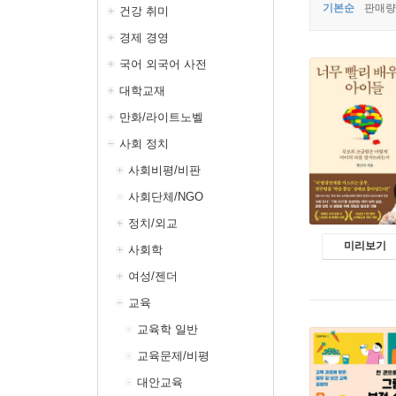
기본순
판매량
건강 취미
경제 경영
국어 외국어 사전
대학교재
만화/라이트노벨
사회 정치
사회비평/비판
사회단체/NGO
정치/외교
미리보기
사회학
여성/젠더
교육
교육학 일반
교육문제/비평
대안교육