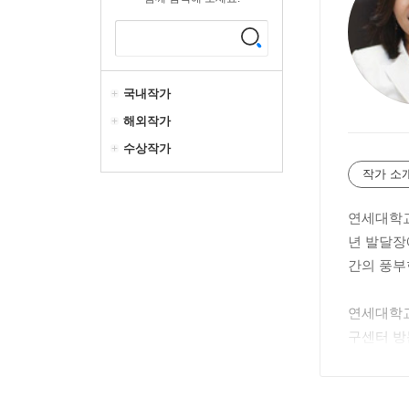
국내작가
해외작가
수상작가
작가 소
연세대학교
년 발달장
간의 풍부
연세대학교
구센터 방
됐다. 현
정 세브란
각》 등이