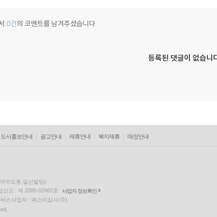
서
0건
의 코멘트를 남겨주셨습니다.
등록된 댓글이 없습니다
도서홍보안내
광고안내
제휴안내
복지제휴
매장안내
층(여의도동,일신빌딩)
고 : 제 2005-02682호
사업자 정보확인
팅 서비스사업자 : 예스이십사(주)
ved.