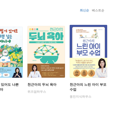
에 출연했으며 〈중앙일보〉에 3년간 칼럼을 연재했다.
최신순
베스트순
 엄마로서 영유아를 키우는 부모라면 꼭 알아야 할 두뇌 발
 경험과 뇌과학 연구의 진전을 바탕으로, 영유아 기의 뇌가
요한 자극과 반응, 아이의 기질에 따른 맞춤 형 접근을 통
 있어도 나쁜
천근아의 두뇌 육아
천근아의 느린 아이 부모
니야
수업
위즈덤하우스
웅진지식하우스