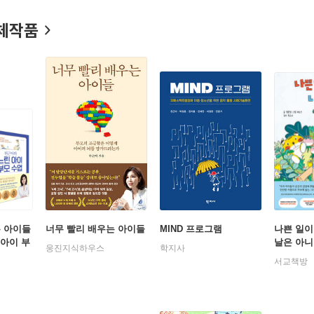
을 비롯해 KBS 〈건강하게 삽시다〉, 〈아침마당〉 등 다수의 방송
체작품
 두뇌 육아》는 국내 최고 소아정신과 전문의이자 두 아들을 키워낸
 깊이 있게 담아낸 책이다. 30여 년간 진료실 안팎으로 축적된 임상
장하고 변화하는지에 대한 통찰이 입체적으로 담겨 있다. 시기별로 필
게 키워야 하는가’에 대한 실질적인 길잡이가 되어준다.
는 아이들
너무 빨리 배우는 아이들
MIND 프로그램
나쁜 일이
 아이 부
날은 아
웅진지식하우스
학지사
서교책방