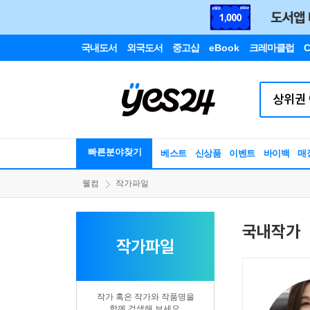
국내도서
외국도서
중고샵
eBook
크레마클럽
C
빠른분야찾기
베스트
신상품
이벤트
바이백
매
웰컴
작가파일
국내작가
작가파일
작가 혹은 작가와 작품명을
함께 검색해 보세요.