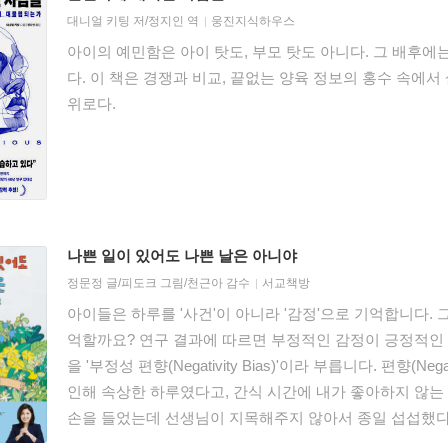
대니얼 키팅
저/
정지인
역
웅진지식하우스
아이의 예민함은 아이 탓도, 부모 탓도 아니다. 그 배후에
다. 이 책은 경쟁과 비교, 끝없는 양육 정보의 홍수 속
위로다.
나쁜 일이 있어도 나쁜 날은 아니야
정문정
글/
피도크
그림/
천근아
감수
서교책방
아이들은 하루를 '사건'이 아니라 '감정'으로 기억합니다. 
억할까요? 연구 결과에 따르면 부정적인 감정이 긍정적인 
을 '부정성 편향(Negativity Bias)'이라 부릅니다. 편향(N
인해 속상한 하루였다고, 간식 시간에 내가 좋아하지 않는
손을 들었는데 선생님이 지목해주지 않아서 종일 섭섭했다
을까요? "나쁜 일이 있었구나. 하지만 좋은 일도 많이 있