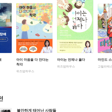
애
아이 마음을 다 안다는
아이는 언제나 옳다
마인드 스
착각
위즈덤하우스
고릴라박스
위즈덤하우스
천
불안하게 태어난 사람들