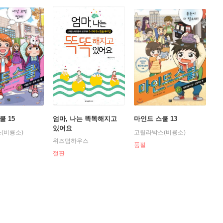
쿨 15
엄마, 나는 똑똑해지고
마인드 스쿨 13
있어요
(비룡소)
고릴라박스(비룡소)
위즈덤하우스
품절
절판