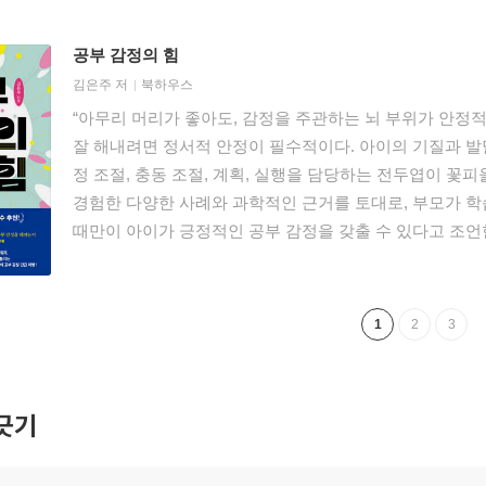
고 다정하게 말하며 아이와 함께 오늘 하루를 천천히 돌아
습니다. 부정적인 감정에 주목하면 '나쁜 날'이 되어버리지만
공부 감정의 힘
실제로 인지행동치료에서는 사건 그 자체보다 그 상황을 
김은주
저
북하우스
감정 역시 달라질 수 있다고 설명합니다.진료실에서 아이들
“아무리 머리가 좋아도, 감정을 주관하는 뇌 부위가 안정
에도 과도하게 반응하는 친구들이 점점 더 많아지는 것 같
잘 해내려면 정서적 안정이 필수적이다. 아이의 기질과 발
아니야》 속의 이야기에 크게 공감할 수 있었습니다. 『나
정 조절, 충동 조절, 계획, 실행을 담당하는 전두엽이 꽃
로 바라볼 수 있게 도와주는 그림책입니다. 자신의 나쁜 
경험한 다양한 사례와 과학적인 근거를 토대로, 부모가 학
하는 힘을 이야기 속에서 자연스럽게 길러주지요. 순간의 
때만이 아이가 긍정적인 공부 감정을 갖출 수 있다고 조언
평가로 굳어지지 않도록 돕는 경험은 발달 과정에서 매우 
일임을 생생하게 증언하는 책이다.”
기 마음을 지켜내는 아이로 성장하기 위한 작지만 단단한 
1
2
3
긋기