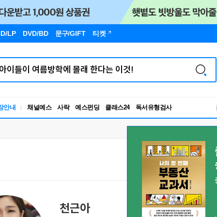
D/LP
DVD/BD
문구
/GIFT
티켓
독서유형검사
장안내
채널예스
사락
예스펀딩
클래스24
RBTI Lab
독서유형검사
천근아