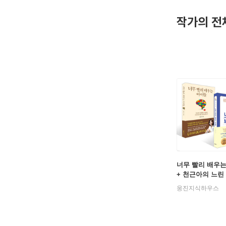
고정 패널
작가의 전
《천근아의
달 정보를
어떻게 성
해 ‘어떻
너무 빨리 배우
+ 천근아의 느린
모 수업 세트
웅진지식하우스