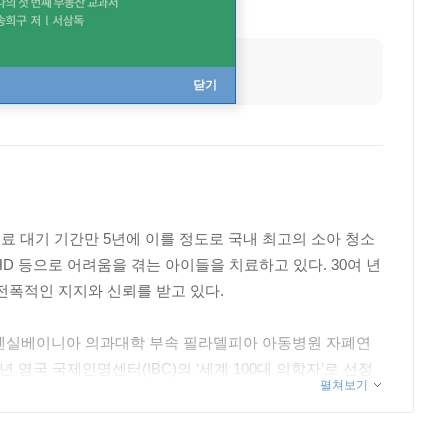
닫기
 대기 기간만 5년에 이를 정도로 국내 최고의 소아 청소
 등으로 어려움을 겪는 아이들을 치료하고 있다. 30여 년
전폭적인 지지와 신뢰를 받고 있다.
 펜실베이니아 의과대학 부속 필라델피아 아동병원 자폐연
영국 국제인명센터(IBC)의 ‘세계 100대 의학자’로 선정
펼쳐보기
랑협회 이사로 활동 중이며 2023년부터는 보건복지부 지
는 《아이는 언제나 옳다》, 《아이 마음을 다 안다는 착
을 출간했다. EBS 〈여러 육아 고민 상담소-EBS부모〉