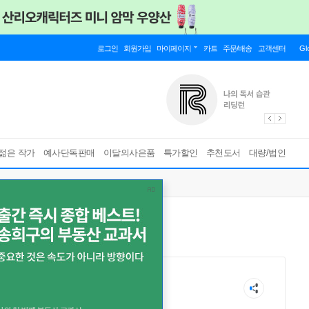
로그인
회원가입
마이페이지
카트
주문/배송
고객센터
Gl
젊은 작가
예사단독판매
이달의사은품
특가할인
추천도서
대량/법인