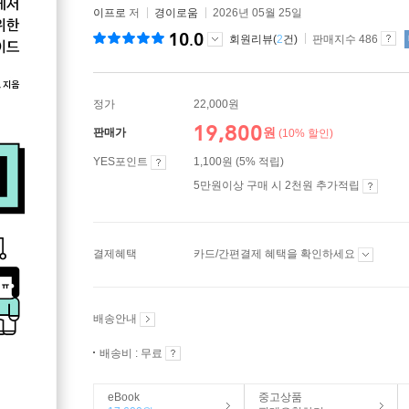
이프로
저
경이로움
2026년 05월 25일
10.0
회원리뷰(
2
건)
판매지수 486
정가
22,000원
19,800
원
판매가
(10% 할인)
YES포인트
1,100원 (5% 적립)
5만원이상 구매 시 2천원 추가적립
결제혜택
카드/간편결제 혜택을 확인하세요
배송안내
배송비 : 무료
eBook
중고상품