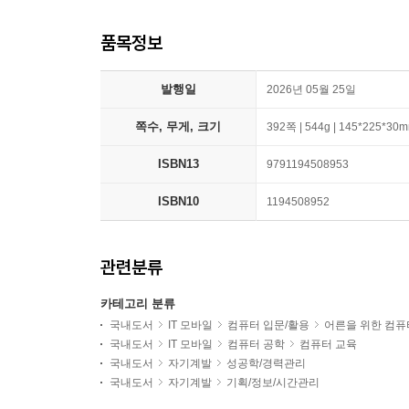
품목정보
발행일
2026년 05월 25일
쪽수, 무게, 크기
392쪽 | 544g | 145*225*30
ISBN13
9791194508953
ISBN10
1194508952
관련분류
카테고리 분류
국내도서
IT 모바일
컴퓨터 입문/활용
어른을 위한 컴퓨
국내도서
IT 모바일
컴퓨터 공학
컴퓨터 교육
국내도서
자기계발
성공학/경력관리
국내도서
자기계발
기획/정보/시간관리