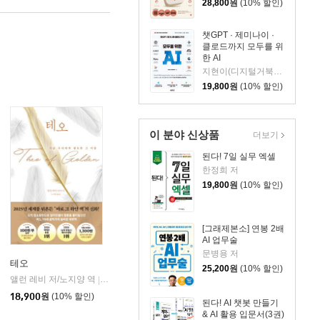
28,800
원
(10% 할인)
챗GPT · 제미나이 ·
클로드까지 모두를 위
한 AI
지현이(디지털거북이) 저
19,800
원
(10% 할인)
이 분야 신상품
더보기
된다! 7일 실무 엑셀
한정희 저
19,800
원
(10% 할인)
[그래제본소] 연봉 2배
AI 업무술
문병용 저
테오
25,200
원
(10% 할인)
앨런 레비 저/노지양 역
오팬하우스
|
18,900
원
(10% 할인)
된다! AI 챗봇 만들기
& AI 활용 입문서(3권)