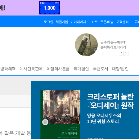
로그인
회원가입
마이페이지
카트
주문/배송
고객센터
Gl
름방학혜택
예사단독판매
이달의사은품
특가할인
추천도서
대량/법인
 같은 개발 용어 사이에서 살아남기 위한 생존 소통 가이드