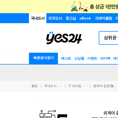
국내도서
외국도서
중고샵
eBook
크레마클럽
C
빠른분야찾기
베스트
신상품
이벤트
바이백
매
웰컴
국내도서
IT 모바일
컴퓨터 입문/활...