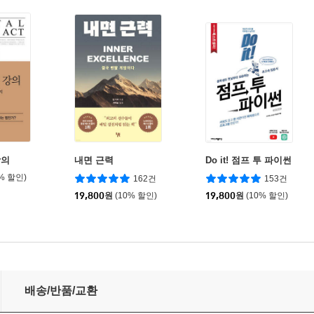
강의
내면 근력
Do it! 점프 투 파이썬
0% 할인)
162건
153건
19,800
원
(10% 할인)
19,800
원
(10% 할인)
배송/반품/교환