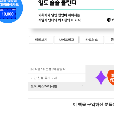
미리보기
사이즈비교
카드뉴스
공
[대학생X취준생] 여름방학
기간 한정 특가 도서
오직, 예스24에서만
이 책을 구입하신 분