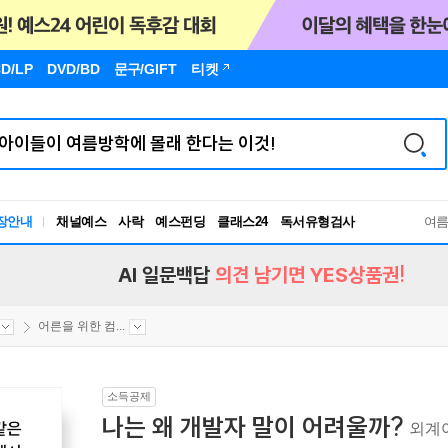
D/LP
DVD/BD
문구
/GIFT
티켓
장안내
채널예스
사락
예스펀딩
클래스24
독서유형검사
여
RBTI Lab
독서유형검사
AI 일문백답
의견 남기면 YES상품권!
어른을 위한 컴...
소득공제
나는 왜 개발자 말이 어려울까?
외계어