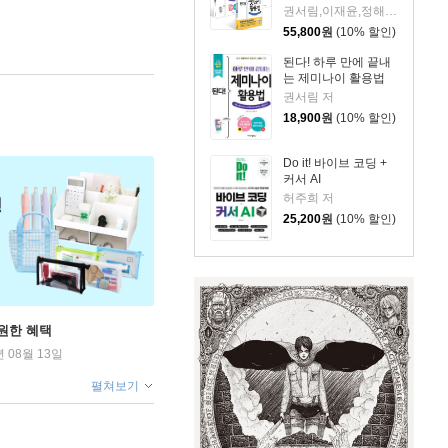
권서림,이재윤,정해준,프롬프트 크리에이터 저
55,800
원
(10% 할인)
된다! 하루 만에 끝내
는 제미나이 활용법
권서림 저
18,900
원
(10% 할인)
Do it! 바이브 코딩 +
커서 AI
허주희 저
25,200
원
(10% 할인)
원한 혜택
년 08월 13일
펼쳐보기