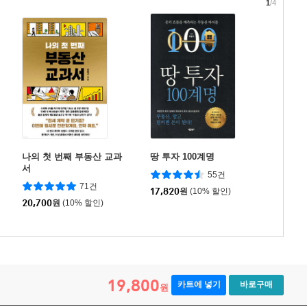
1
/4
나의 첫 번째 부동산 교과
땅 투자 100계명
서
55건
71건
17,820
원
(10% 할인)
20,700
원
(10% 할인)
19,800
카트에 넣기
바로구매
원