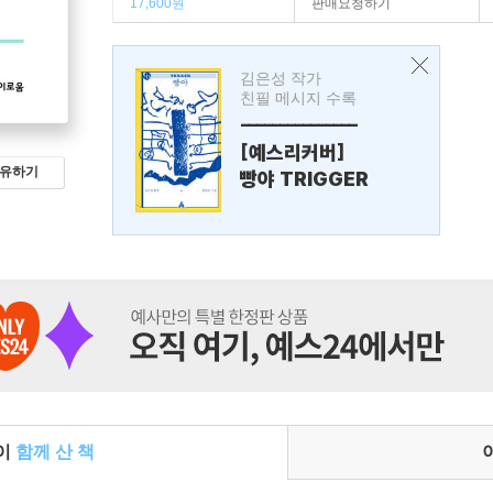
17,600원
판매요청하기
김은성 작가
친필 메시지 수록
---------------
[예스리커버]
유하기
빵야 TRIGGER
들이
함께 산 책