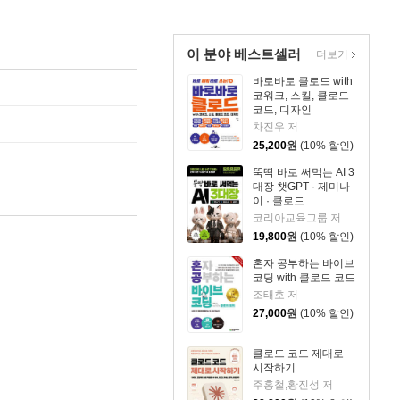
이 분야 베스트셀러
더보기
바로바로 클로드 with
코워크, 스킬, 클로드
코드, 디자인
차진우 저
25,200
원
(10% 할인)
뚝딱 바로 써먹는 AI 3
대장 챗GPT · 제미나
이 · 클로드
코리아교육그룹 저
19,800
원
(10% 할인)
혼자 공부하는 바이브
코딩 with 클로드 코드
조태호 저
27,000
원
(10% 할인)
클로드 코드 제대로
시작하기
주홍철,황진성 저