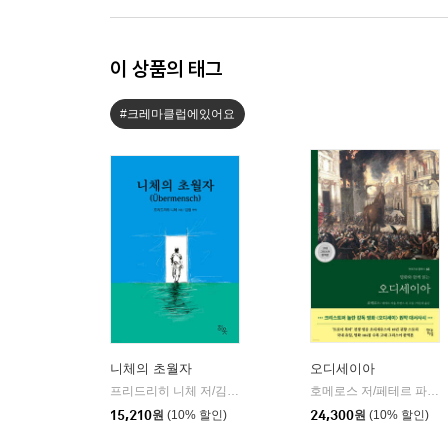
이 상품의 태그
#크레마클럽에있어요
니체의 초월자
오디세이아
프리드리히 니체 저/김철 편역
히읏
호메로스 저/페테르 파울 루벤스 그림/박문재 역
|
15,210
원
(10% 할인)
24,300
원
(10% 할인)