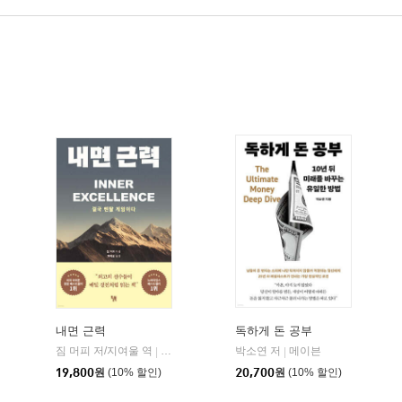
내면 근력
독하게 돈 공부
짐 머피 저/지여울 역
현대지성
윌북(willbook)
박소연 저
메이븐
|
|
|
19,800
원
(10% 할인)
20,700
원
(10% 할인)