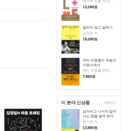
에리히 프롬 저/강주헌 역
13,160
원
말하지 않고 말하기
김정운 저
19,200
원
빅터 프랭클의 죽음의
수용소에서
빅터 프랭클 저/이시형 역
7,800
원
이 분야 신상품
더보기
넘어지고 나서야 일어
서는 법을 알게 된다
윤서진 저
13,900
원