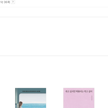
4 약 36쪽