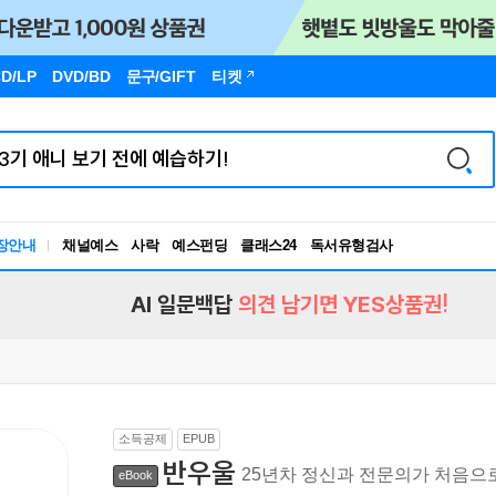
D/LP
DVD/BD
문구
/GIFT
티켓
장안내
채널예스
사락
예스펀딩
클래스24
독서유형검사
RBTI Lab
독서유형검사
AI 일문백답
의견 남기면 YES상품권!
소득공제
EPUB
반우울
25년차 정신과 전문의가 처음으
eBook