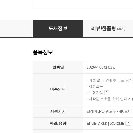
반우울
도서정보
리뷰/한줄평
(36/3)
품목정보
발행일
2026년 05월 03일
배송 없이 구매 후 바로 읽
제한없음
이용안내
TTS 가능
저작권 보호를 위해 인쇄 기
지원기기
크레마 /PC(윈도우 - 4K 모
파일/용량
EPUB(DRM) | 53.42MB