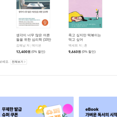
생각이 너무 많은 어른
죽고 싶지만 떡볶이는
들을 위한 심리학 (10만
먹고 싶어
부 돌파 기념 스페셜 에
김혜남 저
메이븐
백세희 저
흔
|
|
디션)
12,400
원
(0% 할인)
9,660
원
(0% 할인)
보세요.
전체보기