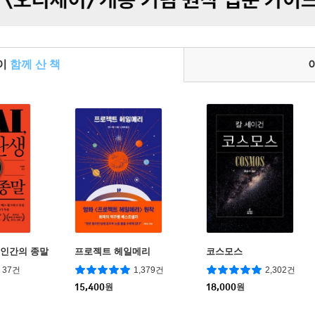
들이
함께 산 책
생 인간의 종말
프로젝트 헤일메리
코스모스
37건
1,379건
2,302건
15,400
원
18,000
원