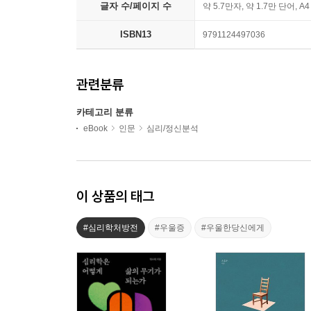
글자 수/페이지 수
약 5.7만자, 약 1.7만 단어, A
ISBN13
9791124497036
관련분류
카테고리 분류
eBook
인문
심리/정신분석
이 상품의 태그
#심리학처방전
#우울증
#우울한당신에게