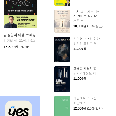
눈치 보며 사는 나에
게 건네는 심리학
서온 저
10,800
원
(10% 할인)
김경일의 마음 트래킹
진단명 너머의 인간
김경일 저
21세기북스
|
읽기의 프리즘 저
17,600
원
(0% 할인)
11,000
원
조용한 사람의 힘
읽기의해상도 저
11,000
원
아동 학대의 그림
최인혜 저
12,600
원
(10% 할인)