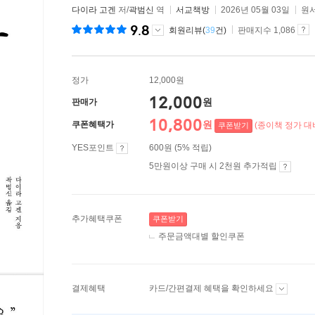
다이라 고겐
저/
곽범신
역
서교책방
2026년 05월 03일
원서
9.8
회원리뷰(
39
건)
판매지수 1,086
정가
12,000원
12,000
원
판매가
10,800
원
쿠폰혜택가
(종이책 정가 대비
쿠폰받기
YES포인트
600원 (5% 적립)
5만원이상 구매 시 2천원 추가적립
추가혜택쿠폰
쿠폰받기
주문금액대별 할인쿠폰
결제혜택
카드/간편결제 혜택을 확인하세요