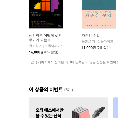
심리학은 어떻게 삶의
자존감 수업
무기가 되는가
윤홍균 저
심플라이프
|
한소원 저
스몰빅라이프
|
11,000
원
(0% 할인)
14,000
원
(0% 할인)
검색 페이지에서 선택된 태그에 등록된 더 많은 상품을 확인해 
이 상품의 이벤트
(6개)