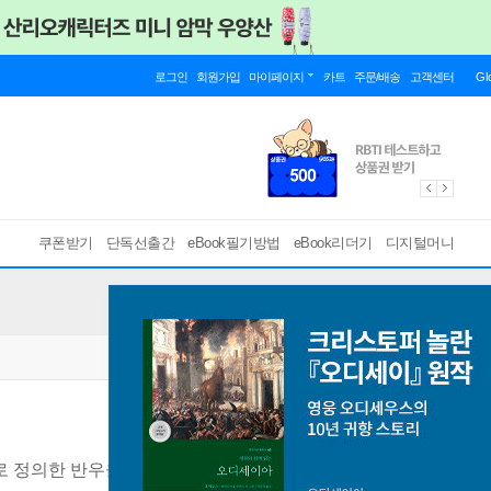
로그인
회원가입
마이페이지
카트
주문/배송
고객센터
Gl
쿠폰받기
단독선출간
eBook필기방법
eBook리더기
디지털머니
로 정의한 반우울 심리학
[ EPUB ]