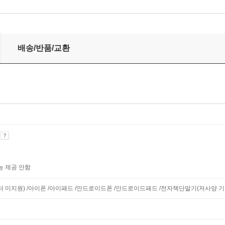
배송/반품/교환
기
능 제공 안함
니터 미지원) /아이폰 /아이패드 /안드로이드폰 /안드로이드패드 /전자책단말기(저사양 기기 