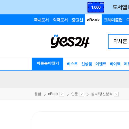
국내도서
외국도서
중고샵
eBook
크레마클럽
C
빠른분야찾기
베스트
신상품
이벤트
바이백
매
웰컴
eBook
인문
심리/정신분석