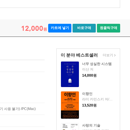
12,000
카트에 넣기
바로구매
원클릭구매
원
이 분야 베스트셀러
더보기
너무 성실한 시스템
이산 저
14,000
원
이향인
라미 카민스키 저/최지숙 역
13,520
원
사용 불가) /PC(Mac)
사랑의 기술