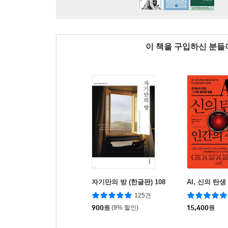
이 책을 구입하신 분
자기만의 방 (한글판) 108
AI, 신의 탄
125건
900
원
(9% 할인)
15,400
원