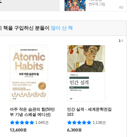
AD
이 책을 구입하신 분들이
많이 산 책
1
/4
아주 작은 습관의 힘(50만
인간 실격 - 세계문학전집
부 기념 스페셜 에디션)
103
1,045건
1,138건
12,600
원
6,300
원