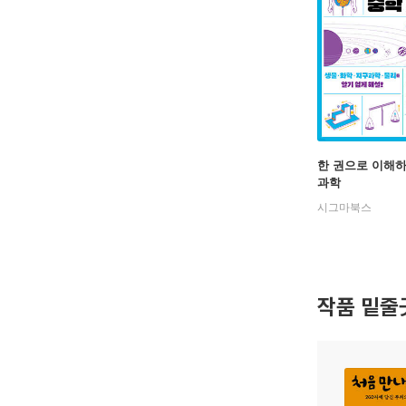
한 권으로 이해
과학
시그마북스
작품 밑줄