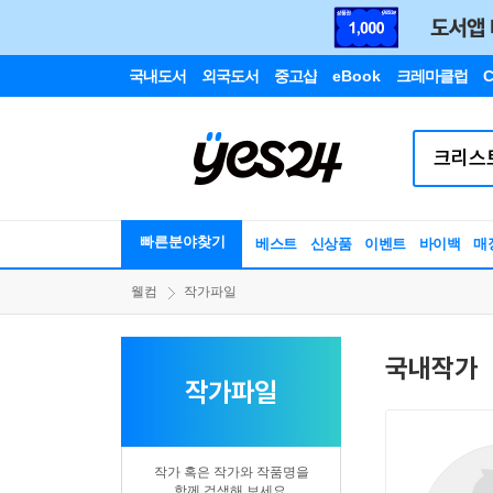
국내도서
외국도서
중고샵
eBook
크레마클럽
C
빠른분야찾기
베스트
신상품
이벤트
바이백
매
웰컴
작가파일
국내작가
작가파일
작가 혹은 작가와 작품명을
함께 검색해 보세요.